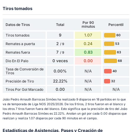
Tiros tomados
Por 90
Datos de Tiros
Total
Percentil
minutos
9
1.07
Tiros tomados
60
2
0.24
Remates a puerta
53
/ 9
7
0.83
Remates fuera
63
/ 9
0 veces
0.00
Dio En El Palo
68
Tasa de Conversión de
0.00%
N/A
40
Tiros
22.22%
N/A
Precisión de Tiro
32
0.00
N/A
N/A
Tiros Por Gol Marcado
João Pedro Arnauth Barrocas Simões ha realizado 9 disparos en 18 partidos en lo que
va de temporada de Liga NOS 2025/2026. De los 9 tiros, 2 tiros fueron en el blanco y
los otros 7 tiros fueron fuera del blanco. Esto significa que la precisión de tiro del João
Pedro Arnauth Barrocas Simões es 22.22%. Anotan un gol por cada 0.00 disparos que
realizan y realiza 1.07 disparos por cada 90 minutos en el campo.
Estadísticas de Asistencias, Pases y Creación de