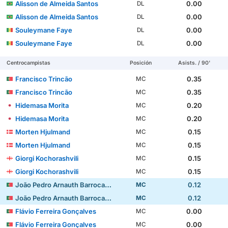
Alisson de Almeida Santos
0.00
DL
Alisson de Almeida Santos
0.00
DL
Souleymane Faye
0.00
DL
Souleymane Faye
0.00
DL
Centrocampistas
Posición
Asists. / 90'
Francisco Trincão
0.35
MC
Francisco Trincão
0.35
MC
Hidemasa Morita
0.20
MC
Hidemasa Morita
0.20
MC
Morten Hjulmand
0.15
MC
Morten Hjulmand
0.15
MC
Giorgi Kochorashvili
0.15
MC
Giorgi Kochorashvili
0.15
MC
João Pedro Arnauth Barrocas Simões
0.12
MC
João Pedro Arnauth Barrocas Simões
0.12
MC
Flávio Ferreira Gonçalves
0.00
MC
Flávio Ferreira Gonçalves
0.00
MC