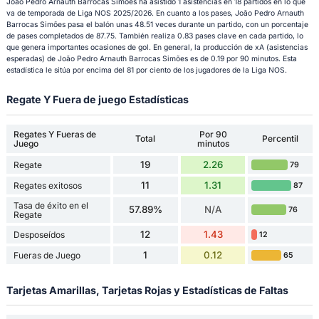
João Pedro Arnauth Barrocas Simões ha asistido 1 asistencias en 18 partidos en lo que
va de temporada de Liga NOS 2025/2026. En cuanto a los pases, João Pedro Arnauth
Barrocas Simões pasa el balón unas 48.51 veces durante un partido, con un porcentaje
de pases completados de 87.75. También realiza 0.83 pases clave en cada partido, lo
que genera importantes ocasiones de gol. En general, la producción de xA (asistencias
esperadas) de João Pedro Arnauth Barrocas Simões es de 0.19 por 90 minutos. Esta
estadística le sitúa por encima del 81 por ciento de los jugadores de la Liga NOS.
Regate Y Fuera de juego Estadísticas
Regates Y Fueras de
Por 90
Total
Percentil
Juego
minutos
19
2.26
Regate
79
11
1.31
Regates exitosos
87
Tasa de éxito en el
57.89%
N/A
76
Regate
12
1.43
Desposeídos
12
1
0.12
Fueras de Juego
65
Tarjetas Amarillas, Tarjetas Rojas y Estadísticas de Faltas