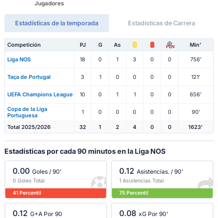
Jugadores
Estadísticas de la temporada
Estadísticas de Carrera
Competición
PJ
G
As
Min'
PEN
Liga NOS
18
0
1
3
0
0
756'
Taça de Portugal
3
1
0
0
0
0
121'
UEFA Champions League
10
0
1
1
0
0
656'
Copa de la Liga
1
0
0
0
0
0
90'
Portuguesa
Total 2025/2026
32
1
2
4
0
0
1623'
Estadísticas por cada 90 minutos en la Liga NOS
0.00
0.12
Goles / 90'
Asistencias. / 90'
0 Goles Total
1 Asistencias Total
41 Percentil
75 Percentil
0.12
0.08
G+A Por 90
xG Por 90'