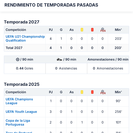
RENDIMIENTO DE TEMPORADAS PASADAS
Temporada 2027
Competición
PJ
G
As
Min'
PEN
UEFA U21 Championship
4
1
0
0
0
0
203'
Qualification
Total 2027
4
1
0
0
0
0
203'
/ 90 min
/ 90 min
Amonestaciones / 90 min
0.44
Goles
0
Asistencias
0
Amonestaciones
Temporada 2025
Competición
PJ
G
As
Min'
PEN
UEFA Champions
1
0
0
0
0
0
90'
League
UEFA Youth League
3
0
1
0
0
0
256'
Copa de la Liga
2
0
0
1
0
0
101'
Portuguesa