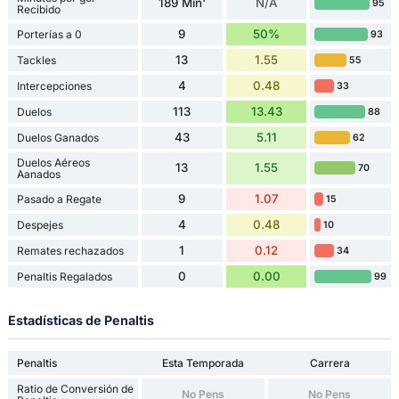
189 Min'
N/A
95
Recibido
9
50%
Porterías a 0
93
13
1.55
Tackles
55
4
0.48
Intercepciones
33
113
13.43
Duelos
88
43
5.11
Duelos Ganados
62
Duelos Aéreos
13
1.55
70
Aanados
9
1.07
Pasado a Regate
15
4
0.48
Despejes
10
1
0.12
Remates rechazados
34
0
0.00
Penaltis Regalados
99
Estadísticas de Penaltis
Penaltis
Esta Temporada
Carrera
Ratio de Conversión de
No Pens
No Pens