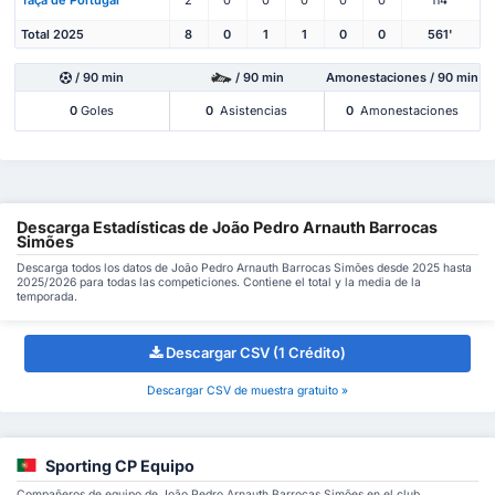
Taça de Portugal
2
0
0
0
0
0
114'
Total 2025
8
0
1
1
0
0
561'
/ 90 min
/ 90 min
Amonestaciones / 90 min
0
Goles
0
Asistencias
0
Amonestaciones
Descarga Estadísticas de João Pedro Arnauth Barrocas
Simões
Descarga todos los datos de João Pedro Arnauth Barrocas Simões desde 2025 hasta
2025/2026 para todas las competiciones. Contiene el total y la media de la
temporada.
Descargar CSV (1 Crédito)
Descargar CSV de muestra gratuito »
Sporting CP Equipo
Compañeros de equipo de João Pedro Arnauth Barrocas Simões en el club