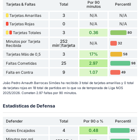
Por 90
Tarjetas & Faltas
Total
Percentil
minutos
3
N/A
N/A
Tarjetas Amarillas
0
N/A
N/A
Tarjetas Rojas
3
0.36
Tarjetas Totales
80
252
Minutos por Tarjeta
N/A
32
min'/tarjeta
Recibida
3
17%
Tarjetas Más de 0,5
58
25
2.97
Faltas Cometidas
98
9
1.07
Falta en Contra
49
João Pedro Arnauth Barrocas Simões ha recibido 3 total de tarjetas amarillas y 0 total
de tarjetas rojas en 18 total de partidos en lo que va de temporada de Liga NOS
2025/2026. Cometen 2.97 faltas por 90 minutos.
Estadísticas de Defensa
Defender
Total
Por 90 o %
Percentil
4
0.48
Goles Encajados
95
Minutos por gol