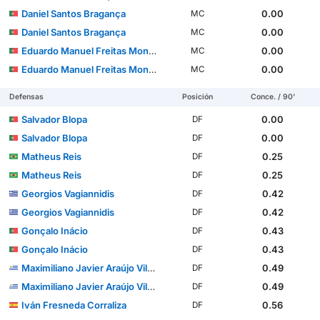
Daniel Santos Bragança
0.00
MC
Daniel Santos Bragança
0.00
MC
Eduardo Manuel Freitas Monteiro Ferreira Felicíssimo
0.00
MC
Eduardo Manuel Freitas Monteiro Ferreira Felicíssimo
0.00
MC
Defensas
Posición
Conce. / 90'
Salvador Blopa
0.00
DF
Salvador Blopa
0.00
DF
Matheus Reis
0.25
DF
Matheus Reis
0.25
DF
Georgios Vagiannidis
0.42
DF
Georgios Vagiannidis
0.42
DF
Gonçalo Inácio
0.43
DF
Gonçalo Inácio
0.43
DF
Maximiliano Javier Araújo Vilches
0.49
DF
Maximiliano Javier Araújo Vilches
0.49
DF
Iván Fresneda Corraliza
0.56
DF