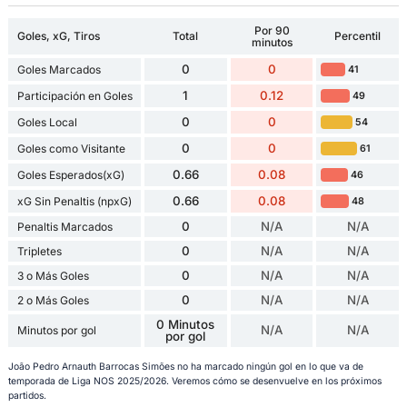
Por 90
Goles, xG, Tiros
Total
Percentil
minutos
0
0
Goles Marcados
41
1
0.12
Participación en Goles
49
0
0
Goles Local
54
0
0
Goles como Visitante
61
0.66
0.08
Goles Esperados(xG)
46
0.66
0.08
xG Sin Penaltis (npxG)
48
0
N/A
N/A
Penaltis Marcados
0
N/A
N/A
Tripletes
0
N/A
N/A
3 o Más Goles
0
N/A
N/A
2 o Más Goles
0 Minutos
N/A
N/A
Minutos por gol
por gol
João Pedro Arnauth Barrocas Simões no ha marcado ningún gol en lo que va de
temporada de Liga NOS 2025/2026. Veremos cómo se desenvuelve en los próximos
partidos.