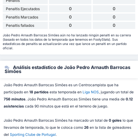
Penaltis
0
0
Penaltis Ejecutados
0
0
Penaltis Marcados
0
0
Penaltis fallados
João Pedro Arnauth Barrocas Simões aún no ha lanzado ningún penalti en su carrera
(basado en todos los datos de la temporada que tenemos en FootyStats). Sus
estadísticas de penaltis se actualizarán una vez que lance un penalti en un partido
oficial.
Análisis estadístico de João Pedro Arnauth Barrocas
Simões
João Pedro Arnauth Barrocas Simões es un Centrocampista que ha
participado en
18 partidos
esta temporada en
Liga NOS
, jugando un total de
756 minutos
. João Pedro Arnauth Barrocas Simões tiene una media de
0.12
asistencias
cada 90 minutos que está en el terreno de juego.
João Pedro Arnauth Barrocas Simões ha marcado un total de
0 goles
lo que
llevamos de temporada, lo que le coloca como
26
en la lista de goleadores
del
Sporting Clube de Portugal
.