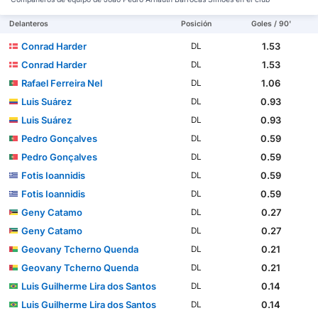
Delanteros
Posición
Goles / 90'
Conrad Harder
1.53
DL
Conrad Harder
1.53
DL
Rafael Ferreira Nel
1.06
DL
Luis Suárez
0.93
DL
Luis Suárez
0.93
DL
Pedro Gonçalves
0.59
DL
Pedro Gonçalves
0.59
DL
Fotis Ioannidis
0.59
DL
Fotis Ioannidis
0.59
DL
Geny Catamo
0.27
DL
Geny Catamo
0.27
DL
Geovany Tcherno Quenda
0.21
DL
Geovany Tcherno Quenda
0.21
DL
Luis Guilherme Lira dos Santos
0.14
DL
Luis Guilherme Lira dos Santos
0.14
DL