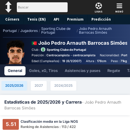
LIGAS
MENÚ
Córners
Tenis (EN)
API
Premium
Predicción
Sporting Clube de
João Pedro Arnauth
Portugal
/
Jugadores
/
/
Portugal
Barrocas Simões
João Pedro Arnauth Barrocas Simões
Club :
Sporting Clube de Portugal
Posición :
Centrocampista - centrocampista
Nacionalidad :
Portu
Edad (Cumpleaños) :
19 (6/1/2007)
Altura :
178cm
Peso :
71kg
General
Goles, xG, Tiros
Asistencias y pases
Regate
T
2025/2026
2027
2024/2025
Estadísticas de 2025/2026 y Carrera
- João Pedro Arnauth
Barrocas Simões
Clasificación media en la Liga NOS
5.51
Ranking de Asistencias : 113 / 422