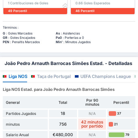
1 Contribuciones de Goles
0.66 Goles Esperados
49 Percentil
46 Percentil
Términos :
G
: Goles Marcados
As
: Asistencias
GR
: Goles Encajados
Pa0
: Porterías a 0
PEN
: Penaltis Marcados
Min'
: Minutos Jugados
João Pedro Arnauth Barrocas Simões Estad. - Detalladas
Liga NOS
Taça de Portugal
UEFA Champions League
Liga NOS Estad. para João Pedro Arnauth Barrocas Simões
Por 90
General
Total
Percentil
minutos
18
Partidos Jugados
N/A
37
42 minutos
756
minutos
21
por partido
€480,000
Salario Anual
N/A
79