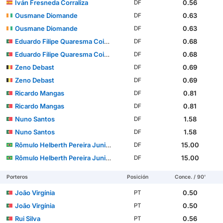
Iván Fresneda Corraliza
0.56
DF
Ousmane Diomande
0.63
DF
Ousmane Diomande
0.63
DF
Eduardo Filipe Quaresma Coimbra Simões
0.68
DF
Eduardo Filipe Quaresma Coimbra Simões
0.68
DF
Zeno Debast
0.69
DF
Zeno Debast
0.69
DF
Ricardo Mangas
0.81
DF
Ricardo Mangas
0.81
DF
Nuno Santos
1.58
DF
Nuno Santos
1.58
DF
Rômulo Helberth Pereira Junior
15.00
DF
Rômulo Helberth Pereira Junior
15.00
DF
Porteros
Posición
Conce. / 90'
João Virgínia
0.50
PT
João Virgínia
0.50
PT
Rui Silva
0.56
PT