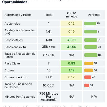
Oportunidades
Por 90
Asistencias y Pases
Total
Percentil
minutos
1
0.12
Asistencias
75
Asistencias Esperadas
1.61
0.19
81
(xA)
408
48.51
Pases totales
81
358
42.56
Pases con éxito
82
/ 408
Tasa de finalización de
87.75%
N/A
84
Pases
7
0.83
Pase Clave
59
10
1.19
Cruses
56
1
0.12
Cruses con éxito
45
/ 10
Tasa de Finalización
10.00%
N/A
32
de Cruces
756 Minutos
Por
N/A
N/A
Minutos Por Asistencia
Asistencia