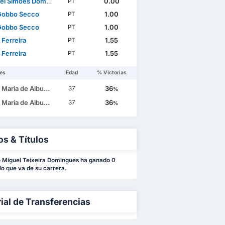
 Simões Domingues
0.00
PT
Gobbo Secco
1.00
PT
Gobbo Secco
1.00
PT
 Ferreira
1.55
PT
 Ferreira
1.55
PT
es
Edad
% Victorias
e Albuquerque Botelho da Costa
36
37
%
e Albuquerque Botelho da Costa
36
37
%
os & Títulos
 Miguel Teixeira Domingues ha ganado 0
 lo que va de su carrera.
rial de Transferencias