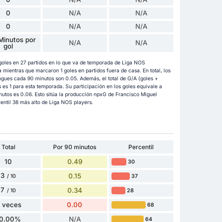
0
N/A
N/A
0
N/A
N/A
Minutos por
N/A
N/A
gol
oles en 27 partidos en lo que va de temporada de Liga NOS
mientras que marcaron 1 goles en partidos fuera de casa. En total, los
gues cada 90 minutos son 0.05. Además, el total de G/A (goles +
es 1 para esta temporada. Su participación en los goles equivale a
utos es 0.06. Esto sitúa la producción npxG de Francisco Miguel
centil 38 más alto de Liga NOS players.
Total
Por 90 minutos
Percentil
10
0.49
30
3
0.15
37
/ 10
7
0.34
28
/ 10
 veces
0.00
68
10.00%
N/A
64