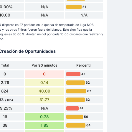
0.00%
N/A
51
10.00
N/A
N/A
0 disparos en 27 partidos en lo que va de temporada de Liga NOS
 y los otros 7 tiros fueron fuera del blanco. Esto significa que la
ingues es 30.00%. Anotan un gol por cada 10.00 disparos que realizan y
po.
y Creación de Oportunidades
Total
Por 90 minutos
Percentil
0
0
47
2.79
0.14
62
824
40.09
67
53
31.77
62
/ 824
79.25%
N/A
41
16
0.78
56
38
1.85
64