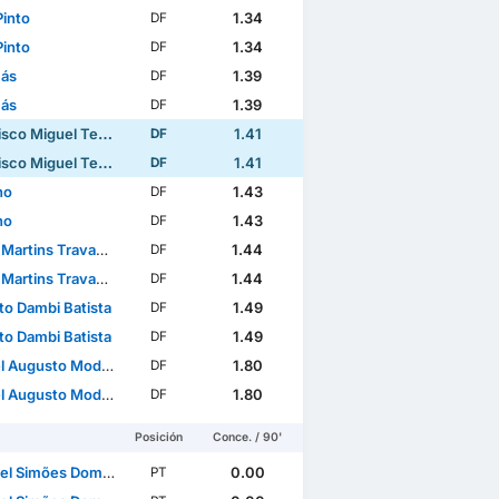
Pinto
1.34
DF
Pinto
1.34
DF
ás
1.39
DF
ás
1.39
DF
Miguel Teixeira Domingues
1.41
DF
Miguel Teixeira Domingues
1.41
DF
no
1.43
DF
no
1.43
DF
artins Travassos
1.44
DF
artins Travassos
1.44
DF
to Dambi Batista
1.49
DF
to Dambi Batista
1.49
DF
sto Modesto Rafael dos Santos
1.80
DF
sto Modesto Rafael dos Santos
1.80
DF
Posición
Conce. / 90'
 Simões Domingues
0.00
PT