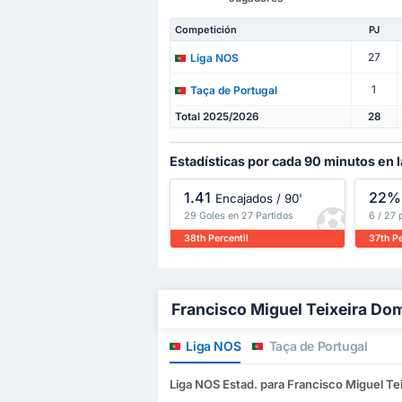
Competición
PJ
27
Liga NOS
1
Taça de Portugal
Total 2025/2026
28
Estadísticas por cada 90 minutos en 
1.41
22%
Encajados / 90'
29 Goles en 27 Partidos
6 / 27 
38th Percentil
37th Pe
Francisco Miguel Teixeira Dom
Liga NOS
Taça de Portugal
Liga NOS Estad. para Francisco Miguel T