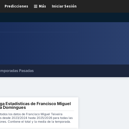
Predicciones
Más
Iniciar Sesión
mporadas Pasadas
ga Estadísticas de Francisco Miguel
ra Domingues
todos los datos de Francisco Miguel Teixeira
 desde 2023/2024 hasta 2025/2026 para todas las
nes. Contiene el total y la media de la temporada.