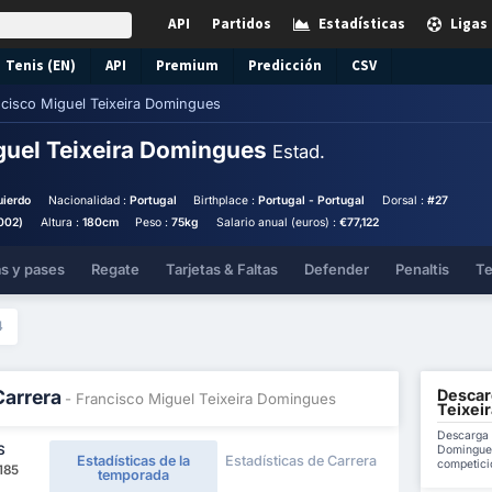
API
Partidos
Estadísticas
Ligas
Tenis (EN)
API
Premium
Predicción
CSV
cisco Miguel Teixeira Domingues
guel Teixeira Domingues
Estad.
uierdo
Nacionalidad :
Portugal
Birthplace :
Portugal - Portugal
Dorsal :
#27
002)
Altura :
180cm
Peso :
75kg
Salario anual (euros) :
€77,122
as y pases
Regate
Tarjetas & Faltas
Defender
Penaltis
Te
4
Descar
Carrera
- Francisco Miguel Teixeira Domingues
Teixei
Descarga 
Domingues
S
Estadísticas de la
Estadísticas de Carrera
competicio
185
temporada