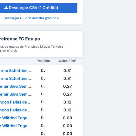
Descargar CSV (1 Crédito)
Descargar CSV de muestra gratuito »
eirense FC Equipo
s de equipo de Francisco Miguel Teixeira
 en el club
Posición
Goles / 90'
e Schettine Guimarães
0.81
DL
e Schettine Guimarães
0.81
DL
emir Silva Semedo
0.27
DL
emir Silva Semedo
0.27
DL
con Farias de Sousa
0.12
DL
con Farias de Sousa
0.12
DL
ilfried Teguia Noubi
0.00
DL
ilfried Teguia Noubi
0.00
DL
0.00
DL