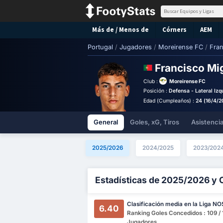
Más de / Menos de
Córners
AEM
Portugal
/
Jugadores
/
Moreirense FC
/
Fran
Francisco Mi
Club :
Moreirense FC
Posición :
Defensa - Lateral Izq
Edad (Cumpleaños) :
24 (16/4/2
General
Goles, xG, Tiros
Asistenci
2025/2026
2024/2025
2023/202
Estadísticas de 2025/2026 y 
Clasificación media en la Liga NO
6.40
Ranking Goles Concedidos : 109 / 
Jugadores