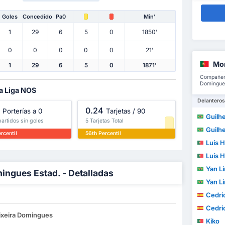
Goles
Concedido
Pa0
Min'
1
29
6
5
0
1850'
0
0
0
0
0
21'
Mor
1
29
6
5
0
1871'
Compañero
Domingues
la Liga NOS
Delanteros
0.24
Porterías a 0
Tarjetas / 90
Guilherm
partidos sin goles
5 Tarjetas Total
Guilherm
rcentil
56th Percentil
Luís H
Luís H
Yan Lin
ingues Estad. - Detalladas
Yan Lin
Cedric W
Cedric W
eixeira Domingues
Kiko