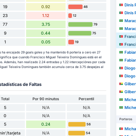
Dinis 
19
0.92
46
Dinis 
23
1.12
12
Marac
77
3.75
79
Marac
9
0.44
75
Francisco 
1
0.05
19
Francisco 
Fabia
ha encajado 29 goals goles y ha mantenido 6 portería a cero en 27
ignifica que cuando Francisco Miguel Teixeira Domingues está en el
Fabia
s. Además, han realizado 2.24 entradas y 1.22 intercepciónes por cada
iguel Teixeira Domingues también acumula cerca de 3.75 despejes al
Diogo M
Diogo M
Gilber
stadísticas de Faltas
Gilber
Total
Por 90 minutos
Percentil
Michel Augu
5
N/A
N/A
Michel Augu
0
N/A
N/A
Porteros
5
0.24
56
Michael
in'/tarjeta
N/A
54