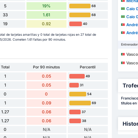
Michael
5
19%
68
Caio 
33
1.61
68
Caio 
19
0.92
40
André
André
l de tarjetas amarillas y 0 total de tarjetas rojas en 27 total de
5/2026. Cometen 1.61 faltas por 90 minutos.
Entrenador
Vasco Maria d
Vasco Maria d
Total
Por 90 minutos
Percentil
1
0.05
49
Trofe
1
0.05
31
0
0
54
Francisco
1
0.09
69
títulos en
1.27
0.06
37
1.27
0.06
38
Histo
0
N/A
N/A
0
N/A
N/A