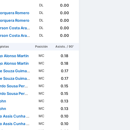
0.00
DL
Jorquera Romero
0.00
DL
Jorquera Romero
0.00
DL
son Costa Araujo
0.00
DL
son Costa Araujo
0.00
DL
pistas
Posición
Asists. / 90'
go Alonso Martín
0.18
MC
go Alonso Martín
0.18
MC
e Souza Guimarães
0.17
MC
e Souza Guimarães
0.17
MC
usa Pereira Brites Martins
0.15
MC
usa Pereira Brites Martins
0.15
MC
John
0.13
MC
John
0.13
MC
Assis Cunha Almeida
0.10
MC
Assis Cunha Almeida
0.10
MC