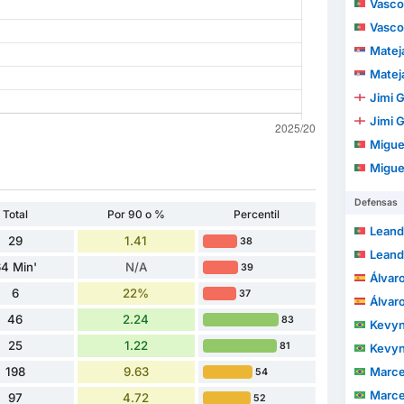
Vasco
Vasco
Matej
Matej
Jimi 
Jimi 
Migue
Migue
Defensas
Total
Por 90 o %
Percentil
Leandro 
29
1.41
38
Leandro 
4 Min'
N/A
39
Álvaro
6
22%
37
Álvaro
46
2.24
83
Kevyn Hen
25
1.22
81
Kevyn Hen
198
9.63
Marcelo 
54
Marcelo 
97
4.72
52