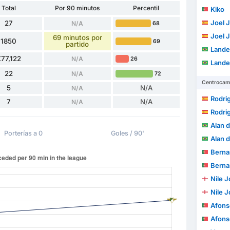
Total
Por 90 minutos
Percentil
Kiko
Joel 
27
N/A
68
Joel 
69 minutos por
1850
69
partido
Lander
77,122
N/A
26
Lander
22
N/A
72
Centrocam
5
N/A
N/A
Rodri
7
N/A
N/A
Rodri
Alan d
Porterías a 0
Goles / 90'
Alan d
Bernardo So
Bernardo So
Nile 
Nile 
Afonso 
Afonso 