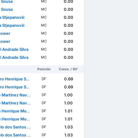
 Sousa
0.00
MC
 Sousa
0.00
MC
a Stjepanović
0.00
MC
a Stjepanović
0.00
MC
Gower
0.00
MC
Gower
0.00
MC
l Andrade Silva
0.00
MC
l Andrade Silva
0.00
MC
Posición
Conce. / 90'
Henrique Sousa Santos
0.69
DF
Henrique Sousa Santos
0.69
DF
 Martínez Navarro
1.00
DF
 Martínez Navarro
1.00
DF
rique Monteiro de Souza
1.01
DF
rique Monteiro de Souza
1.01
DF
dos Santos Ferreira
1.03
DF
dos Santos Ferreira
1.03
DF