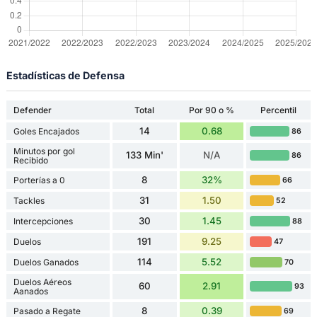
Estadísticas de Defensa
Defender
Total
Por 90 o %
Percentil
14
0.68
Goles Encajados
86
Minutos por gol
133 Min'
N/A
86
Recibido
8
32%
Porterías a 0
66
31
1.50
Tackles
52
30
1.45
Intercepciones
88
191
9.25
Duelos
47
114
5.52
Duelos Ganados
70
Duelos Aéreos
60
2.91
93
Aanados
8
0.39
Pasado a Regate
69