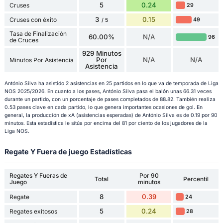
5
0.24
Cruses
29
3
0.15
Cruses con éxito
49
/ 5
Tasa de Finalización
60.00%
N/A
96
de Cruces
929 Minutos
Por
N/A
N/A
Minutos Por Asistencia
Asistencia
António Silva ha asistido 2 asistencias en 25 partidos en lo que va de temporada de Liga
NOS 2025/2026. En cuanto a los pases, António Silva pasa el balón unas 66.31 veces
durante un partido, con un porcentaje de pases completados de 88.82. También realiza
0.53 pases clave en cada partido, lo que genera importantes ocasiones de gol. En
general, la producción de xA (asistencias esperadas) de António Silva es de 0.19 por 90
minutos. Esta estadística le sitúa por encima del 81 por ciento de los jugadores de la
Liga NOS.
Regate Y Fuera de juego Estadísticas
Regates Y Fueras de
Por 90
Total
Percentil
Juego
minutos
8
0.39
Regate
24
5
0.24
Regates exitosos
28