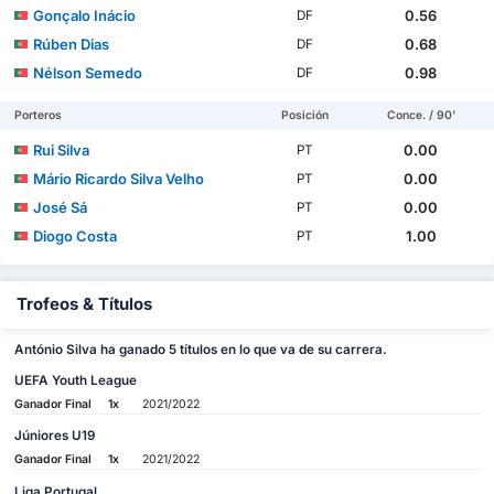
Gonçalo Inácio
0.56
DF
Rúben Dias
0.68
DF
Nélson Semedo
0.98
DF
Porteros
Posición
Conce. / 90'
Rui Silva
0.00
PT
Mário Ricardo Silva Velho
0.00
PT
José Sá
0.00
PT
Diogo Costa
1.00
PT
Trofeos & Títulos
António Silva ha ganado 5 títulos en lo que va de su carrera.
UEFA Youth League
Ganador Final
1x
2021/2022
Júniores U19
Ganador Final
1x
2021/2022
Liga Portugal