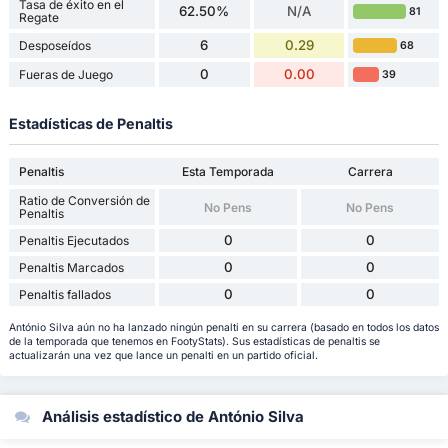
Tasa de éxito en el
62.50%
N/A
81
Regate
6
0.29
Desposeídos
68
0
0.00
Fueras de Juego
39
Estadísticas de Penaltis
Penaltis
Esta Temporada
Carrera
Ratio de Conversión de
No Pens
No Pens
Penaltis
0
0
Penaltis Ejecutados
0
0
Penaltis Marcados
0
0
Penaltis fallados
António Silva aún no ha lanzado ningún penalti en su carrera (basado en todos los datos
de la temporada que tenemos en FootyStats). Sus estadísticas de penaltis se
actualizarán una vez que lance un penalti en un partido oficial.
Análisis estadístico de António Silva