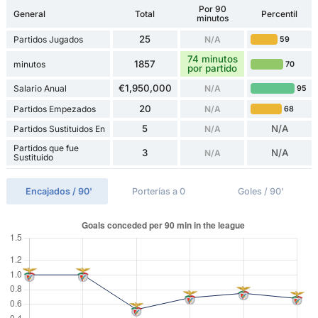
Por 90
General
Total
Percentil
minutos
25
Partidos Jugados
N/A
59
74 minutos
1857
minutos
70
por partido
€1,950,000
Salario Anual
N/A
95
20
Partidos Empezados
N/A
68
5
N/A
Partidos Sustituidos En
N/A
Partidos que fue
3
N/A
N/A
Sustituido
Encajados / 90'
Porterías a 0
Goles / 90'