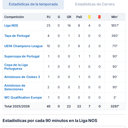
Estadísticas de la temporada
Estadísticas de Carrera
Competición
PJ
G
GR
Pa0
Min'
Liga NOS
25
0
14
8
4
0
1857'
Taça de Portugal
4
0
1
3
0
0
360'
UEFA Champions League
10
0
7
6
2
0
717'
Supercopa de Portugal
1
0
0
1
1
0
90'
Copa de la Liga
1
0
0
1
0
0
90'
Portuguesa
Amistosos de Clubes 3
1
0
0
1
0
0
90'
Amistosos de
2
0
0
2
0
0
90'
Selecciones
WC Qualification Europe
1
0
0
0
0
0
3'
Total 2025/2026
45
0
22
22
7
0
3297'
Estadísticas por cada 90 minutos en la Liga NOS