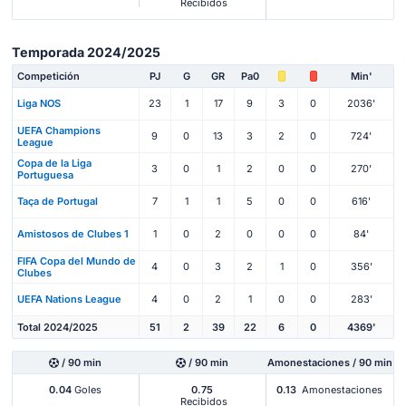
Recibidos
Temporada 2024/2025
Competición
PJ
G
GR
Pa0
Min'
Liga NOS
23
1
17
9
3
0
2036'
UEFA Champions
9
0
13
3
2
0
724'
League
Copa de la Liga
3
0
1
2
0
0
270'
Portuguesa
Taça de Portugal
7
1
1
5
0
0
616'
Amistosos de Clubes 1
1
0
2
0
0
0
84'
FIFA Copa del Mundo de
4
0
3
2
1
0
356'
Clubes
UEFA Nations League
4
0
2
1
0
0
283'
Total 2024/2025
51
2
39
22
6
0
4369'
/ 90 min
/ 90 min
Amonestaciones / 90 min
0.04
Goles
0.75
0.13
Amonestaciones
Recibidos