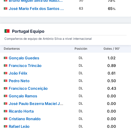
Bruno Miguel Silva do Nascimento
75
50
%
José Mario Felix dos Santos Mourinho
65
63
%
Portugal Equipo
Compañeros de equipo de António Silva a nivel internacional
Delanteros
Posición
Goles / 90'
Gonçalo Guedes
1.02
DL
Francisco Trincão
0.89
DL
João Félix
0.61
DL
Pedro Neto
0.50
DL
Francisco Conceição
0.43
DL
Gonçalo Ramos
0.00
DL
José Paulo Bezerra Maciel Júnior
0.00
DL
Ricardo Horta
0.00
DL
Cristiano Ronaldo
0.00
DL
Rafael Leão
0.00
DL