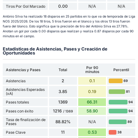
0.00
N/A
N/A
Tiros Por Gol Marcado
António Silva ha realizado 18 disparos en 25 partidos en lo que va de temporada de Liga
NOS 2025/2026. De los 18 tiros, 5 tiros fueron en el blanco y los otros 13 tiros fueron
fuera del blanco. Esto significa que la precisión de tiro del António Silva es 27.78%.
Anotan un gol por cada 0.00 disparos que realizan y realiza 0.87 disparos por cada 90
minutos en el campo.
Estadísticas de Asistencias, Pases y Creación de
Oportunidades
Por 90
Asistencias y Pases
Total
Percentil
minutos
2
0.1
Asistencias
69
Asistencias Esperadas
3.85
0.19
81
(xA)
1369
66.31
Pases totales
94
1216
58.90
Pases con éxito
94
/ 1369
Tasa de finalización de
88.82%
N/A
89
Pases
11
0.53
Pase Clave
38