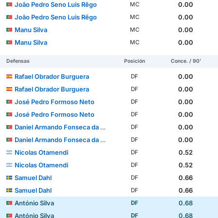
João Pedro Seno Luis Rêgo
0.00
MC
João Pedro Seno Luis Rêgo
0.00
MC
Manu Silva
0.00
MC
Manu Silva
0.00
MC
Defensas
Posición
Conce. / 90'
Rafael Obrador Burguera
0.00
DF
Rafael Obrador Burguera
0.00
DF
José Pedro Formoso Neto
0.00
DF
José Pedro Formoso Neto
0.00
DF
Daniel Armando Fonseca da Silva Banjaqui
0.00
DF
Daniel Armando Fonseca da Silva Banjaqui
0.00
DF
Nicolas Otamendi
0.52
DF
Nicolas Otamendi
0.52
DF
Samuel Dahl
0.66
DF
Samuel Dahl
0.66
DF
António Silva
0.68
DF
António Silva
0.68
DF