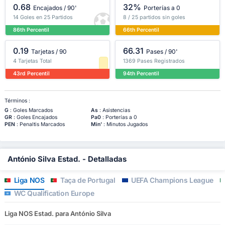
0.68
32%
Encajados / 90'
Porterías a 0
14 Goles en 25 Partidos
8 / 25 partidos sin goles
86th Percentil
66th Percentil
0.19
66.31
Tarjetas / 90
Pases / 90'
4 Tarjetas Total
1369 Pases Registrados
43rd Percentil
94th Percentil
Términos :
G
: Goles Marcados
As
: Asistencias
GR
: Goles Encajados
Pa0
: Porterías a 0
PEN
: Penaltis Marcados
Min'
: Minutos Jugados
António Silva Estad. - Detalladas
Liga NOS
Taça de Portugal
UEFA Champions League
WC Qualification Europe
Liga NOS Estad. para António Silva