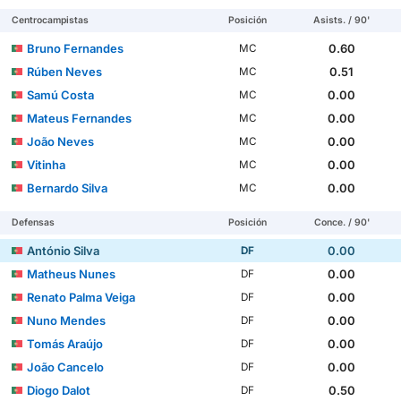
Centrocampistas
Posición
Asists. / 90'
Bruno Fernandes
0.60
MC
Rúben Neves
0.51
MC
Samú Costa
0.00
MC
Mateus Fernandes
0.00
MC
João Neves
0.00
MC
Vitinha
0.00
MC
Bernardo Silva
0.00
MC
Defensas
Posición
Conce. / 90'
António Silva
0.00
DF
Matheus Nunes
0.00
DF
Renato Palma Veiga
0.00
DF
Nuno Mendes
0.00
DF
Tomás Araújo
0.00
DF
João Cancelo
0.00
DF
Diogo Dalot
0.50
DF