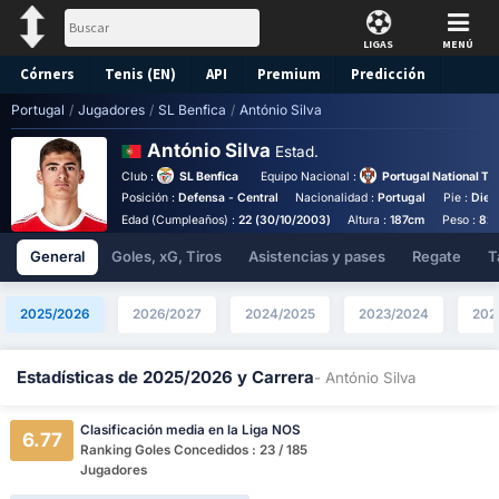
LIGAS
MENÚ
Córners
Tenis (EN)
API
Premium
Predicción
Portugal
/
Jugadores
/
SL Benfica
/
António Silva
António Silva
Estad.
Club :
SL Benfica
Equipo Nacional :
Portugal National T
Posición :
Defensa - Central
Nacionalidad :
Portugal
Pie :
Dies
Edad (Cumpleaños) :
22 (30/10/2003)
Altura :
187cm
Peso :
82
General
Goles, xG, Tiros
Asistencias y pases
Regate
T
2025/2026
2026/2027
2024/2025
2023/2024
202
Estadísticas de 2025/2026 y Carrera
- António Silva
Clasificación media en la Liga NOS
6.77
Ranking Goles Concedidos : 23 / 185
Jugadores