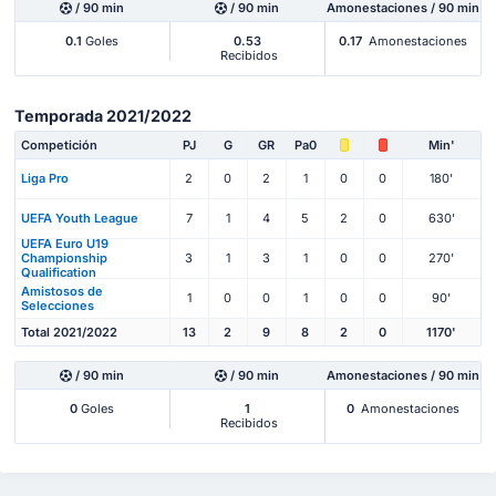
/ 90 min
/ 90 min
Amonestaciones / 90 min
0.1
Goles
0.53
0.17
Amonestaciones
Recibidos
Temporada 2021/2022
Competición
PJ
G
GR
Pa0
Min'
Liga Pro
2
0
2
1
0
0
180'
UEFA Youth League
7
1
4
5
2
0
630'
UEFA Euro U19
Championship
3
1
3
1
0
0
270'
Qualification
Amistosos de
1
0
0
1
0
0
90'
Selecciones
Total 2021/2022
13
2
9
8
2
0
1170'
/ 90 min
/ 90 min
Amonestaciones / 90 min
0
Goles
1
0
Amonestaciones
Recibidos