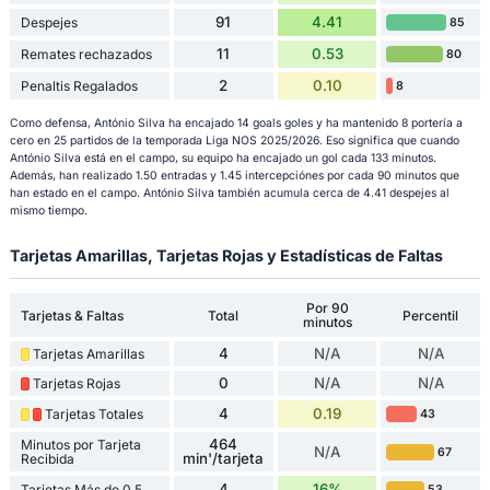
91
4.41
Despejes
85
11
0.53
Remates rechazados
80
2
0.10
Penaltis Regalados
8
Como defensa, António Silva ha encajado 14 goals goles y ha mantenido 8 portería a
cero en 25 partidos de la temporada Liga NOS 2025/2026. Eso significa que cuando
António Silva está en el campo, su equipo ha encajado un gol cada 133 minutos.
Además, han realizado 1.50 entradas y 1.45 intercepciónes por cada 90 minutos que
han estado en el campo. António Silva también acumula cerca de 4.41 despejes al
mismo tiempo.
Tarjetas Amarillas, Tarjetas Rojas y Estadísticas de Faltas
Por 90
Tarjetas & Faltas
Total
Percentil
minutos
4
N/A
N/A
Tarjetas Amarillas
0
N/A
N/A
Tarjetas Rojas
4
0.19
Tarjetas Totales
43
464
Minutos por Tarjeta
N/A
67
min'/tarjeta
Recibida
4
16%
Tarjetas Más de 0,5
53