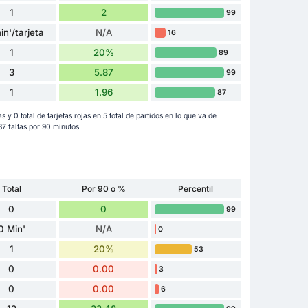
1
2
99
in'/tarjeta
N/A
16
1
20%
89
3
5.87
99
1
1.96
87
s y 0 total de tarjetas rojas en 5 total de partidos en lo que va de
7 faltas por 90 minutos.
Total
Por 90 o %
Percentil
0
0
99
0 Min'
N/A
0
1
20%
53
0
0.00
3
0
0.00
6