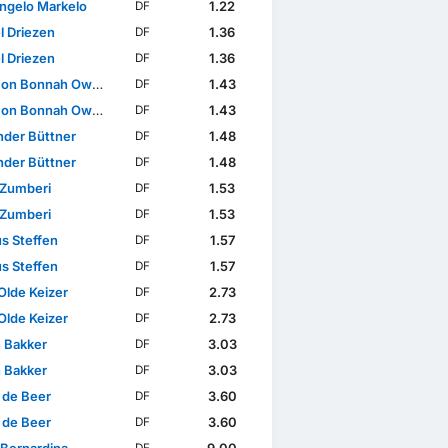
ngelo Markelo
1.22
DF
l Driezen
1.36
DF
l Driezen
1.36
DF
on Bonnah Owusu
1.43
DF
on Bonnah Owusu
1.43
DF
nder Büttner
1.48
DF
nder Büttner
1.48
DF
 Zumberi
1.53
DF
 Zumberi
1.53
DF
s Steffen
1.57
DF
s Steffen
1.57
DF
Olde Keizer
2.73
DF
Olde Keizer
2.73
DF
n Bakker
3.03
DF
n Bakker
3.03
DF
 de Beer
3.60
DF
 de Beer
3.60
DF