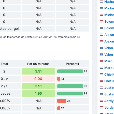
0
N/A
N/A
Natha
0
N/A
N/A
Miche
0
N/A
N/A
Miche
Solom
0
N/A
N/A
Solom
utos por gol
N/A
N/A
Alexa
 va de temporada de Eerste Divisie 2025/2026. Veremos cómo se
Alexa
Valon
Valon
Marcu
Total
Por 90 minutos
Percentil
Marcu
2
3.91
99
Chiel 
0
0.00
12
/ 2
Chiel 
2
3.91
99
/ 2
Justi
 veces
1.96
99
Justi
0.00%
N/A
Jordy
35
Jordy
0.00%
N/A
12