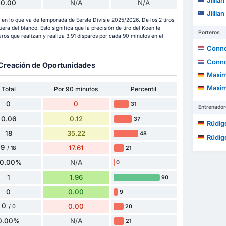
Jillia
0.00
N/A
N/A
Jillia
 en lo que va de temporada de Eerste Divisie 2025/2026. De los 2 tiros,
fuera del blanco. Esto significa que la precisión de tiro del Koen te
Porteros
os que realizan y realiza 3.91 disparos por cada 90 minutos en el
Conno
Conno
y Creación de Oportunidades
Maximi
Maximi
Total
Por 90 minutos
Percentil
0
0
31
Entrenador
0.06
0.12
37
Rüdig
18
35.22
48
Rüdig
9
17.61
21
/ 18
0.00%
N/A
0
1
1.96
90
0
0.00
9
0
0.00
20
/ 0
0.00%
N/A
21