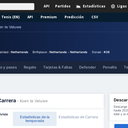
API
Partidos
Estadísticas
Ligas
Tenis (EN)
API
Premium
Predicción
CSV
en te Veluwe
alidad :
Netherlands
Birthplace :
Netherlands - Netherlands
Dorsal :
#38
as y pases
Regate
Tarjetas & Faltas
Defender
Penaltis
Te
Descar
Carrera
- Koen te Veluwe
Descarga 
hasta 202
total y la
ivisie
Estadísticas de la
Estadísticas de Carrera
temporada