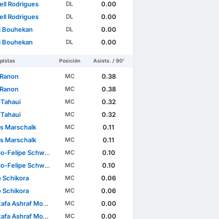
ll Rodrigues
0.00
DL
ll Rodrigues
0.00
DL
 Bouhekan
0.00
DL
 Bouhekan
0.00
DL
pistas
Posición
Asists. / 90'
 Ranon
0.38
MC
 Ranon
0.38
MC
Tahaui
0.32
MC
Tahaui
0.32
MC
js Marschalk
0.11
MC
js Marschalk
0.11
MC
o-Felipe Schwarz
0.10
MC
o-Felipe Schwarz
0.10
MC
 Schikora
0.06
MC
 Schikora
0.06
MC
a Ashraf Moustafa
0.00
MC
a Ashraf Moustafa
0.00
MC