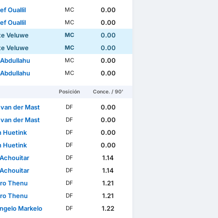
f Ouallil
0.00
MC
f Ouallil
0.00
MC
te Veluwe
0.00
MC
te Veluwe
0.00
MC
 Abdullahu
0.00
MC
 Abdullahu
0.00
MC
Posición
Conce. / 90'
 van der Mast
0.00
DF
 van der Mast
0.00
DF
n Huetink
0.00
DF
n Huetink
0.00
DF
Achouitar
1.14
DF
Achouitar
1.14
DF
ro Thenu
1.21
DF
ro Thenu
1.21
DF
ngelo Markelo
1.22
DF