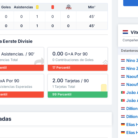
Goles
Asistencias
Min'
PEN
0
0
1
0
0
45'
0
0
1
0
0
45'
Vit
Compañero
a Eerste Divisie
Delanteros
0.00
Asistencias. / 90'
G+A Por 90
encias Total
0 Contribuciones de Goles
Nino 
entil
17 Percentil
Nino 
Naouf
2.00
xA Por 90
Tarjetas / 90
Naouf
sistencias Esperadas
1 Tarjetas Total
Joâo A
entil
99 Percentil
Joâo A
Dilli
Dilli
ladas
Elias 
Elias 