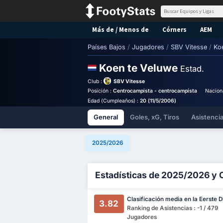
Más de / Menos de
Córners
AEM
Países Bajos
/
Jugadores
/
SBV Vitesse
/
Ko
Koen te Veluwe
Estad.
Club :
SBV Vitesse
Posición :
Centrocampista - centrocampista
Nacion
Edad (Cumpleaños) :
20 (11/5/2006)
General
Goles, xG, Tiros
Asistenci
2025/2026
Estadísticas de 2025/2026 y 
Clasificación media en la Eerste D
3.82
Ranking de Asistencias : -1 / 479
Jugadores