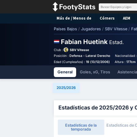
Más de / Menos de
Córners
AEM
Países Bajos
/
Jugadores
/
SBV Vitesse
/
Fa
Fabian Huetink
Estad.
Club :
SBV Vitesse
Posición :
Defensa - Lateral Derecho
Nacionalidad 
Edad (Cumpleaños) :
19 (13/12/2006)
Altura :
177cm
General
Goles, xG, Tiros
Asistenci
2025/2026
Estadísticas de 2025/2026 y 
Estadísticas de la
Estadísticas de 
temporada