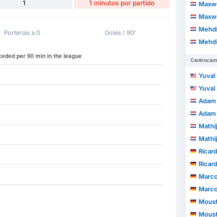
1
1 minutos por partido
Maxwe
Maxwe
Mehdi
Porterías a 0
Goles / 90'
Mehdi
Centrocam
Yuval
Yuval
Adam 
Adam 
Mathi
Mathi
Ricard
Ricard
Marco
Marco
Moustaf
Moustaf