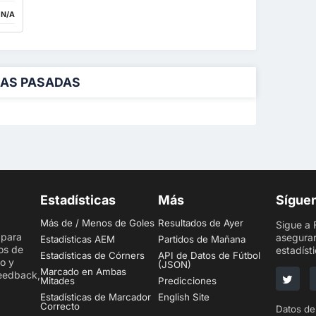
:
N/A
DAS PASADAS
Estadísticas
Más
Sígue
Más de / Menos de Goles
Resultados de Ayer
Sigue a 
 para
asegurar
Estadísticas AEM
Partidos de Mañana
os de
estadísti
Estadísticas de Córners
API de Datos de Fútbol
to y
(JSON)
Marcado en Ambas
feedback,
Mitades
Predicciones
Estadísticas de Marcador
English Site
Correcto
Datos de