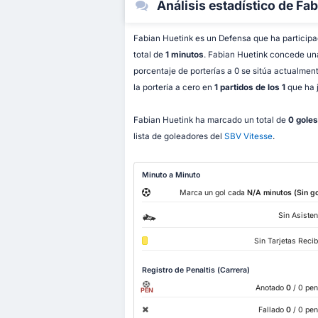
Análisis estadístico de Fa
Fabian Huetink es un Defensa que ha particip
total de
1 minutos
. Fabian Huetink concede u
porcentaje de porterías a 0 se sitúa actualmen
la portería a cero en
1 partidos de los 1
que ha 
Fabian Huetink ha marcado un total de
0 goles
lista de goleadores del
SBV Vitesse
.
Minuto a Minuto
Marca un gol cada
N/A minutos (Sin go
Sin Asisten
Sin Tarjetas Reci
Registro de Penaltis (Carrera)
Anotado
0
/ 0 pen
PEN
Fallado
0
/ 0 pen