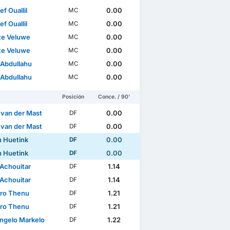
f Ouallil
0.00
MC
f Ouallil
0.00
MC
te Veluwe
0.00
MC
te Veluwe
0.00
MC
 Abdullahu
0.00
MC
 Abdullahu
0.00
MC
Posición
Conce. / 90'
 van der Mast
0.00
DF
 van der Mast
0.00
DF
n Huetink
0.00
DF
n Huetink
0.00
DF
Achouitar
1.14
DF
Achouitar
1.14
DF
ro Thenu
1.21
DF
ro Thenu
1.21
DF
ngelo Markelo
1.22
DF