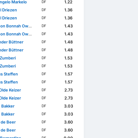
ngelo Markelo
1.22
DF
l Driezen
1.36
DF
l Driezen
1.36
DF
on Bonnah Owusu
1.43
DF
on Bonnah Owusu
1.43
DF
nder Büttner
1.48
DF
nder Büttner
1.48
DF
 Zumberi
1.53
DF
 Zumberi
1.53
DF
s Steffen
1.57
DF
s Steffen
1.57
DF
Olde Keizer
2.73
DF
Olde Keizer
2.73
DF
n Bakker
3.03
DF
n Bakker
3.03
DF
 de Beer
3.60
DF
 de Beer
3.60
DF