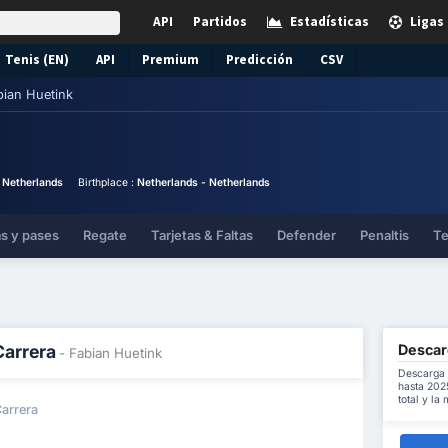
API
Partidos
Estadísticas
Ligas
Tenis (EN)
API
Premium
Predicción
CSV
bian Huetink
:
Netherlands
Birthplace :
Netherlands - Netherlands
as y pases
Regate
Tarjetas & Faltas
Defender
Penaltis
Te
Descar
Carrera
- Fabian Huetink
Descarga 
hasta 202
total y la
Carrera