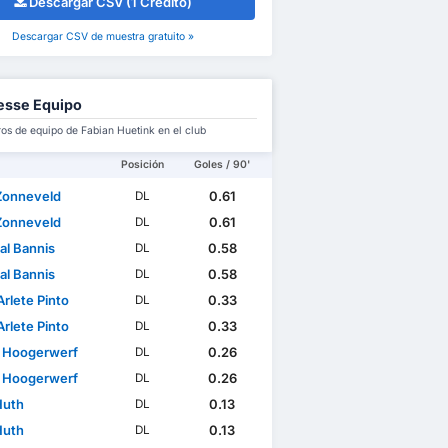
Descargar CSV (1 Crédito)
Descargar CSV de muestra gratuito »
esse Equipo
s de equipo de Fabian Huetink en el club
Posición
Goles / 90'
Zonneveld
0.61
DL
Zonneveld
0.61
DL
al Bannis
0.58
DL
al Bannis
0.58
DL
rlete Pinto
0.33
DL
rlete Pinto
0.33
DL
on Hoogerwerf
0.26
DL
on Hoogerwerf
0.26
DL
Huth
0.13
DL
Huth
0.13
DL