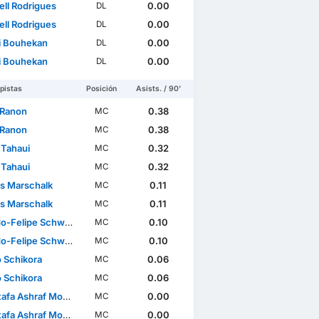
ll Rodrigues
0.00
DL
ll Rodrigues
0.00
DL
 Bouhekan
0.00
DL
 Bouhekan
0.00
DL
pistas
Posición
Asists. / 90'
 Ranon
0.38
MC
 Ranon
0.38
MC
Tahaui
0.32
MC
Tahaui
0.32
MC
js Marschalk
0.11
MC
js Marschalk
0.11
MC
o-Felipe Schwarz
0.10
MC
o-Felipe Schwarz
0.10
MC
 Schikora
0.06
MC
 Schikora
0.06
MC
a Ashraf Moustafa
0.00
MC
a Ashraf Moustafa
0.00
MC