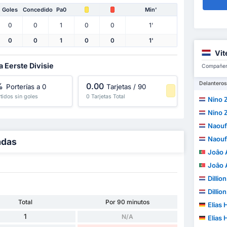
Goles
Concedido
Pa0
Min'
0
0
1
0
0
1'
0
0
1
0
0
1'
Vit
a Eerste Divisie
Compañero
Delanteros
%
0.00
Porterías a 0
Tarjetas / 90
artidos sin goles
0 Tarjetas Total
Nino 
-1 Percentil
Nino 
Naouf
Naouf
adas
Joâo A
Joâo A
Dilli
Dilli
Total
Por 90 minutos
Elias 
1
N/A
Elias 