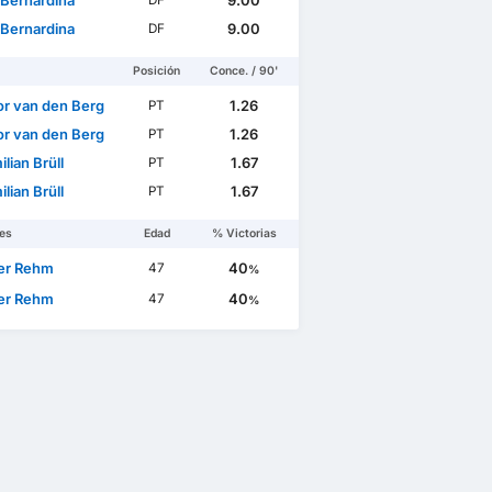
n Bernardina
9.00
DF
n Bernardina
9.00
DF
Posición
Conce. / 90'
r van den Berg
1.26
PT
r van den Berg
1.26
PT
lian Brüll
1.67
PT
lian Brüll
1.67
PT
es
Edad
% Victorias
er Rehm
40
47
%
er Rehm
40
47
%