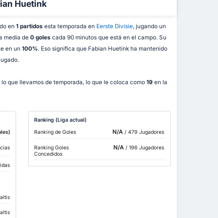
bian Huetink
ado en
1 partidos
esta temporada en
Eerste Divisie
, jugando un
na media de
0 goles
cada 90 minutos que está en el campo. Su
te en un
100%
. Eso significa que Fabian Huetink ha mantenido
jugado.
lo que llevamos de temporada, lo que le coloca como
19
en la
Ranking (Liga actual)
N/A
les)
Ranking de Goles
/ 479 Jugadores
N/A
cias
Ranking Goles
/ 196 Jugadores
Concedidos
bidas
altis
altis