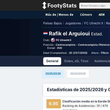
Más de / Menos de
Córners
AEM
Países Bajos
/
Jugadores
/
FC Utrecht II
/
Ra
Rafik el Arguioui
Estad.
Club :
FC Utrecht II
Posición :
Centrocampista - Centrocampista Ofensivo
Dorsal :
#20
Edad (Cumpleaños) :
20 (31/7/2005)
Altura :
178cm
General
Goles, xG, Tiros
Asistenci
2025/2026
2024/2025
Estadísticas de 2025/2026 y 
Clasificación media en la Eerste Di
6.95
Ranking de Asistencias : 91 / 479