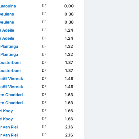
Laaouina
0.00
DF
Beulens
0.38
DF
Beulens
0.38
DF
 Adeile
1.24
DF
 Adeile
1.24
DF
 Plantinga
1.32
DF
 Plantinga
1.32
DF
loosterboer
1.37
DF
loosterboer
1.37
DF
oëll Viereck
1.49
DF
oëll Viereck
1.49
DF
en Ghaddari
1.63
DF
en Ghaddari
1.63
DF
l Kooy
1.66
DF
l Kooy
1.66
DF
 van Riel
2.16
DF
 van Riel
2.16
DF