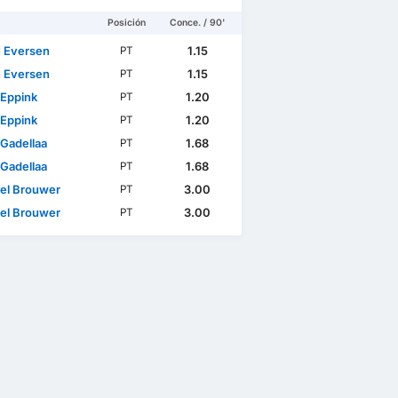
Posición
Conce. / 90'
n Eversen
1.15
PT
n Eversen
1.15
PT
Eppink
1.20
PT
Eppink
1.20
PT
 Gadellaa
1.68
PT
 Gadellaa
1.68
PT
el Brouwer
3.00
PT
el Brouwer
3.00
PT