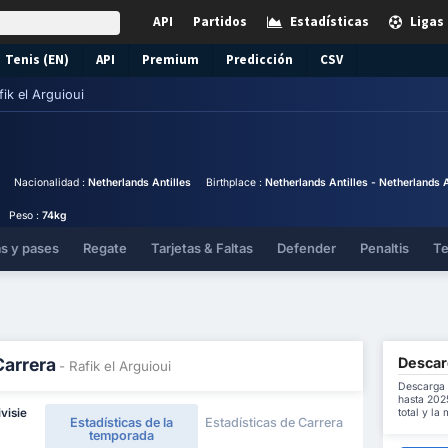
API
Partidos
Estadísticas
Ligas
Tenis (EN)
API
Premium
Predicción
CSV
fik el Arguioui
Nacionalidad :
Netherlands Antilles
Birthplace :
Netherlands Antilles - Netherlands A
Peso :
74kg
as y pases
Regate
Tarjetas & Faltas
Defender
Penaltis
Te
Descarg
Carrera
- Rafik el Arguioui
Descarga 
hasta 202
total y la
visie
Estadísticas de la
Estadísticas de Carrera
temporada