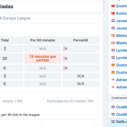
lladas
Emirh
Emirh
A Europa League
Jesse
Jesse
Marku
Total
Por 90 minutos
Percentil
Marku
2
N/A
0
Lynde
13 minutos por
Lynde
25
0
partido
Gustav V
0
N/A
0
Gustav V
2
N/A
N/A
Adria
0
N/A
N/A
Adria
Centrocam
Asists. / 90'
Participación En Goles / 90'
Oualid
Oualid
Rafik 