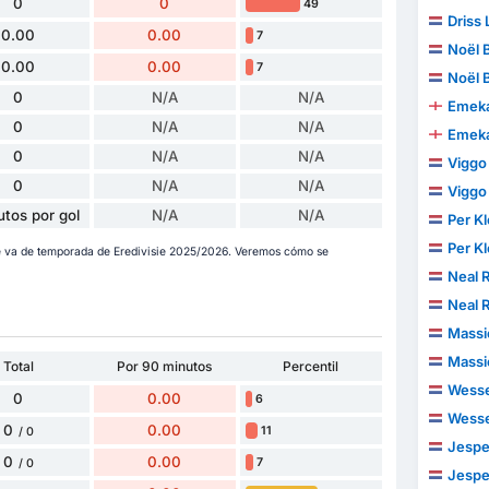
0
0
49
Driss 
0.00
0.00
7
Noël 
0.00
0.00
7
Noël 
0
N/A
N/A
Emeka
0
N/A
N/A
Emeka
0
N/A
N/A
Viggo
0
N/A
N/A
Viggo
utos por gol
N/A
N/A
Per K
Per K
ue va de temporada de Eredivisie 2025/2026. Veremos cómo se
Neal R
Neal R
Massi
Massi
Total
Por 90 minutos
Percentil
Wesse
0
0.00
6
Wesse
0
0.00
11
/ 0
Jesper
0
0.00
7
/ 0
Jesper