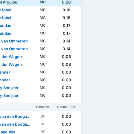
el Arguioui
0.20
MC
 Iqbal
0.18
MC
 Iqbal
0.18
MC
undas
0.17
MC
undas
0.17
MC
o van Ommeren
0.14
MC
o van Ommeren
0.14
MC
an der Wegen
0.08
MC
an der Wegen
0.08
MC
Jenner
0.00
MC
Jenner
0.00
MC
y Sneijder
0.00
MC
y Sneijder
0.00
MC
Posición
Conce. / 90'
van den Boogaard
0.00
DF
van den Boogaard
0.00
DF
Laaouina
0.00
DF