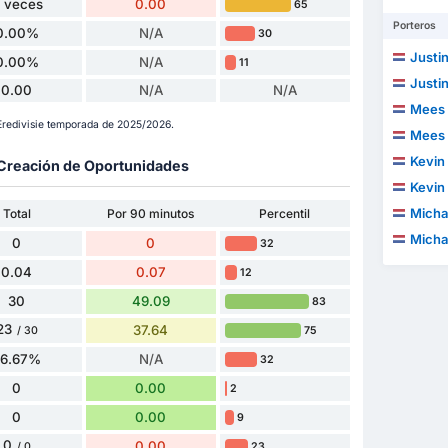
 veces
0.00
65
Porteros
0.00%
N/A
30
Justi
0.00%
N/A
11
Justi
0.00
N/A
N/A
Mees 
 Eredivisie temporada de 2025/2026.
Mees 
Kevin
y Creación de Oportunidades
Kevin
Micha
Total
Por 90 minutos
Percentil
Micha
0
0
32
0.04
0.07
12
30
49.09
83
23
37.64
75
/ 30
76.67%
N/A
32
0
0.00
2
0
0.00
9
0
0.00
23
/ 0