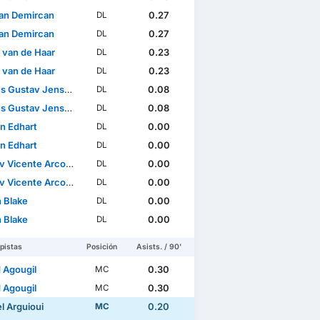
an Demircan
0.27
DL
an Demircan
0.27
DL
 van de Haar
0.23
DL
 van de Haar
0.23
DL
s Gustav Jensen
0.08
DL
s Gustav Jensen
0.08
DL
n Edhart
0.00
DL
n Edhart
0.00
DL
icente Arcos Sundqvist
0.00
DL
icente Arcos Sundqvist
0.00
DL
n Blake
0.00
DL
n Blake
0.00
DL
pistas
Posición
Asists. / 90'
 Agougil
0.30
MC
 Agougil
0.30
MC
el Arguioui
0.20
MC