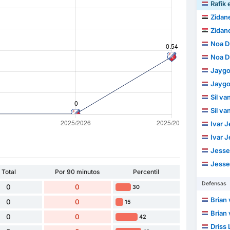
Rafik 
Zidane
Zidane
Noa D
Noa D
Jayg
Jayg
Sil v
Sil v
Ivar 
Ivar 
Jesse
Jesse
Total
Por 90 minutos
Percentil
Defensas
0
0
30
Brian 
0
0
15
Brian 
0
0
42
Driss 