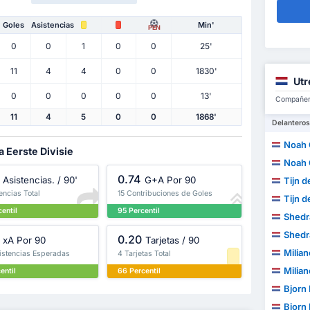
Goles
Asistencias
Min'
PEN
0
0
1
0
0
25'
11
4
4
0
0
1830'
Utr
0
0
0
0
0
13'
Compañero
11
4
5
0
0
1868'
Delanteros
Noah 
a Eerste Divisie
Noah 
0.74
Asistencias. / 90'
G+A Por 90
Tijn 
encias Total
15 Contribuciones de Goles
Tijn 
entil
95 Percentil
Shedr
Shedr
0.20
xA Por 90
Tarjetas / 90
Milia
sistencias Esperadas
4 Tarjetas Total
Milia
entil
66 Percentil
Bjorn
Bjorn