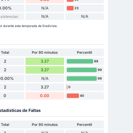
0.00%
N/A
23
N/A
N/A
Asistencias
ol durante esta temporada de Eredivisie.
Total
Por 90 minutos
Percentil
2
3.27
88
2
3.27
99
00.00%
N/A
99
2
3.27
0
0
0.00
40
stadísticas de Faltas
Total
Por 90 minutos
Percentil
1
N/A
N/A