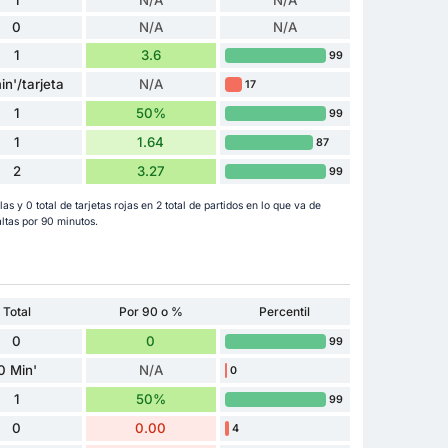
0
N/A
N/A
1
3.6
99
in'/tarjeta
N/A
17
1
50%
99
1
1.64
87
2
3.27
99
las y 0 total de tarjetas rojas en 2 total de partidos en lo que va de
ltas por 90 minutos.
Total
Por 90 o %
Percentil
0
0
99
0 Min'
N/A
0
1
50%
99
0
0.00
4