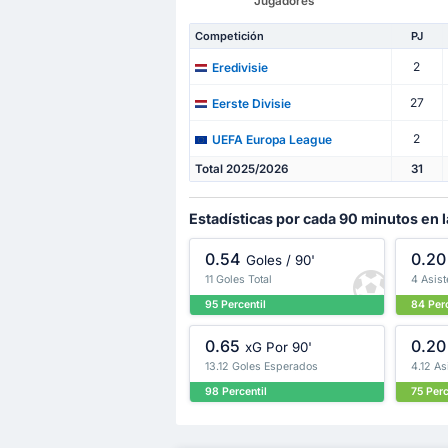
Jugadores
Competición
PJ
2
Eredivisie
27
Eerste Divisie
2
UEFA Europa League
Total 2025/2026
31
Estadísticas por cada 90 minutos en l
0.54
0.20
Goles / 90'
11 Goles Total
4 Asist
95 Percentil
84 Perc
0.65
0.20
xG Por 90'
13.12 Goles Esperados
4.12 A
98 Percentil
75 Perc