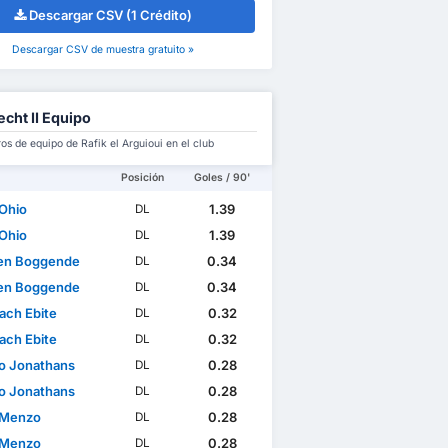
Descargar CSV (1 Crédito)
Descargar CSV de muestra gratuito »
echt II Equipo
s de equipo de Rafik el Arguioui en el club
Posición
Goles / 90'
Ohio
1.39
DL
Ohio
1.39
DL
den Boggende
0.34
DL
den Boggende
0.34
DL
ach Ebite
0.32
DL
ach Ebite
0.32
DL
no Jonathans
0.28
DL
no Jonathans
0.28
DL
 Menzo
0.28
DL
 Menzo
0.28
DL