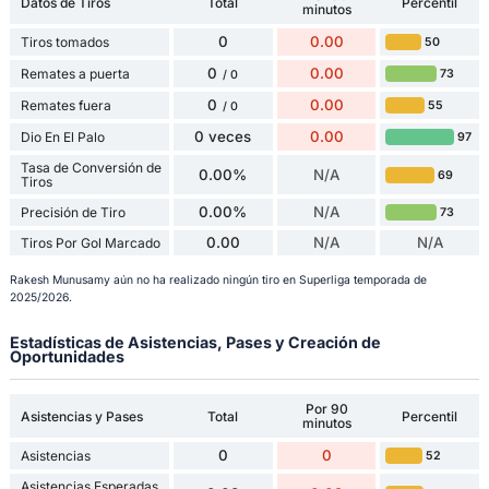
Datos de Tiros
Total
Percentil
minutos
0
0.00
Tiros tomados
50
0
0.00
Remates a puerta
73
/ 0
0
0.00
Remates fuera
55
/ 0
0 veces
0.00
Dio En El Palo
97
Tasa de Conversión de
0.00%
N/A
69
Tiros
0.00%
N/A
Precisión de Tiro
73
0.00
N/A
N/A
Tiros Por Gol Marcado
Rakesh Munusamy aún no ha realizado ningún tiro en Superliga temporada de
2025/2026.
Estadísticas de Asistencias, Pases y Creación de
Oportunidades
Por 90
Asistencias y Pases
Total
Percentil
minutos
0
0
Asistencias
52
Asistencias Esperadas