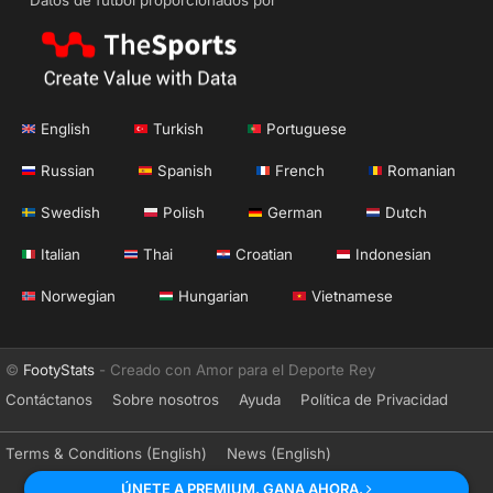
English
Turkish
Portuguese
Russian
Spanish
French
Romanian
Swedish
Polish
German
Dutch
Italian
Thai
Croatian
Indonesian
Norwegian
Hungarian
Vietnamese
©
FootyStats
- Creado con Amor para el Deporte Rey
Contáctanos
Sobre nosotros
Ayuda
Política de Privacidad
Terms & Conditions (English)
News (English)
ÚNETE A PREMIUM. GANA AHORA.