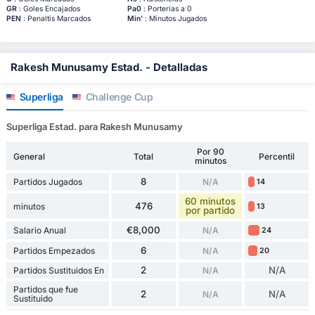
GR
: Goles Encajados
Pa0
: Porterías a 0
PEN
: Penaltis Marcados
Min'
: Minutos Jugados
Rakesh Munusamy Estad. - Detalladas
Superliga
Challenge Cup
Superliga Estad. para Rakesh Munusamy
Por 90
General
Total
Percentil
minutos
8
Partidos Jugados
N/A
14
60 minutos
476
minutos
13
por partido
€8,000
Salario Anual
N/A
24
6
Partidos Empezados
N/A
20
2
N/A
Partidos Sustituidos En
N/A
Partidos que fue
2
N/A
N/A
Sustituido