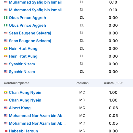
Muhammad Syafiq bin Ismail
0.10
DL
Muhammad Syafiq bin Ismail
0.10
DL
Obus Prince Aggreh
0.00
DL
Obus Prince Aggreh
0.00
DL
Sean Eaugene Selvaraj
0.00
DL
Sean Eaugene Selvaraj
0.00
DL
Hein Htet Aung
0.00
DL
Hein Htet Aung
0.00
DL
Syaahir Nizam
0.00
DL
Syaahir Nizam
0.00
DL
Centrocampistas
Posición
Asists. / 90'
Chan Aung Nyein
1.00
MC
Chan Aung Nyein
1.00
MC
Albert Kang
0.06
MC
Mohammad Nor Azam bin Abdul Azih
0.05
MC
Mohammad Nor Azam bin Abdul Azih
0.05
MC
Habeeb Haroun
0.00
MC