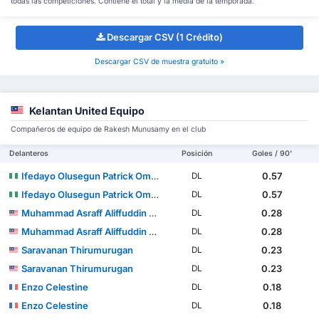
todas las competiciones. Contiene el total y la media de la temporada.
Descargar CSV (1 Crédito)
Descargar CSV de muestra gratuito »
Kelantan United Equipo
Compañeros de equipo de Rakesh Munusamy en el club
Delanteros
Posición
Goles / 90'
Ifedayo Olusegun Patrick Omosuyi
0.57
DL
Ifedayo Olusegun Patrick Omosuyi
0.57
DL
Muhammad Asraff Aliffuddin bin Yasin
0.28
DL
Muhammad Asraff Aliffuddin bin Yasin
0.28
DL
Saravanan Thirumurugan
0.23
DL
Saravanan Thirumurugan
0.23
DL
Enzo Celestine
0.18
DL
Enzo Celestine
0.18
DL