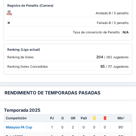
Registro de Penaltis (Carrera)
Anotado
0
/ 0 penaltis
PEN
Fallado
0
/ 0 penaltis
Tasa de conversión de Penaltis :
N/A
Ranking (Liga actual)
204
Ranking de Goles
/ 282 Jugadores
65
Ranking Goles Concedidos
/ 117 Jugadores
RENDIMIENTO DE TEMPORADAS PASADAS
Temporada 2025
Competición
PJ
G
GR
Pa0
Min'
Malaysia FA Cup
1
0
2
0
0
0
90'