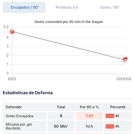
Encajados / 90'
Porterías a 0
Goles / 90'
Estadísticas de Defensa
Defender
Total
Por 90 o %
Percentil
8
1.51
Goles Encajados
45
Minutos por gol
60 Min'
N/A
45
Recibido