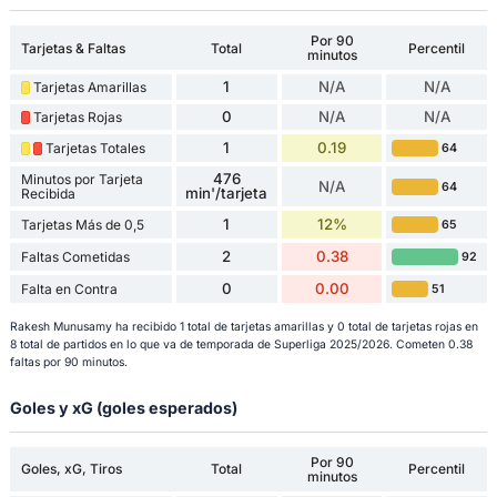
Por 90
Tarjetas & Faltas
Total
Percentil
minutos
1
N/A
N/A
Tarjetas Amarillas
0
N/A
N/A
Tarjetas Rojas
1
0.19
Tarjetas Totales
64
476
Minutos por Tarjeta
N/A
64
min'/tarjeta
Recibida
1
12%
Tarjetas Más de 0,5
65
2
0.38
Faltas Cometidas
92
0
0.00
Falta en Contra
51
Rakesh Munusamy ha recibido 1 total de tarjetas amarillas y 0 total de tarjetas rojas en
8 total de partidos en lo que va de temporada de Superliga 2025/2026. Cometen 0.38
faltas por 90 minutos.
Goles y xG (goles esperados)
Por 90
Goles, xG, Tiros
Total
Percentil
minutos