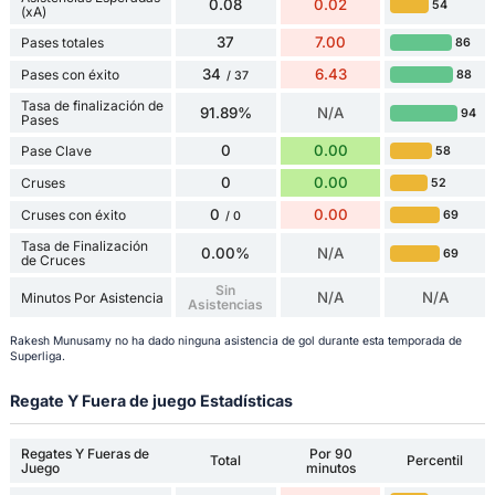
0.08
0.02
54
(xA)
37
7.00
Pases totales
86
34
6.43
Pases con éxito
88
/ 37
Tasa de finalización de
91.89%
N/A
94
Pases
0
0.00
Pase Clave
58
0
0.00
Cruses
52
0
0.00
Cruses con éxito
69
/ 0
Tasa de Finalización
0.00%
N/A
69
de Cruces
Sin
N/A
N/A
Minutos Por Asistencia
Asistencias
Rakesh Munusamy no ha dado ninguna asistencia de gol durante esta temporada de
Superliga.
Regate Y Fuera de juego Estadísticas
Regates Y Fueras de
Por 90
Total
Percentil
Juego
minutos