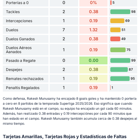
0
0%
Porterías a 0
5
2
0.38
Tackles
98
1
0.19
Intercepciones
69
7
1.32
Duelos
51
2
0.38
Duelos Ganados
49
Duelos Aéreos
1
0.19
75
Aanados
0
0.00
Pasado a Regate
99
2
0.38
Despejes
87
1
0.19
Remates rechazados
95
1
0.19
Penaltis Regalados
1
Como defensa, Rakesh Munusamy ha encajado 8 goals goles y ha mantenido 0 portería
a cero en 8 partidos de la temporada Superliga 2025/2026. Eso significa que cuando
Rakesh Munusamy está en el campo, su equipo ha encajado un gol cada 60 minutos.
Además, han realizado 0.38 entradas y 0.19 intercepciónes por cada 90 minutos que
han estado en el campo. Rakesh Munusamy también acumula cerca de 0.38 despejes al
mismo tiempo.
Tarjetas Amarillas, Tarjetas Rojas y Estadísticas de Faltas