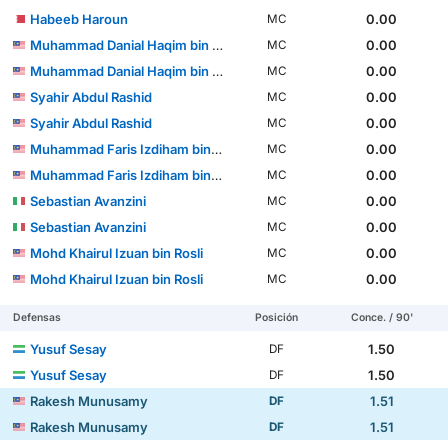
Habeeb Haroun
0.00
MC
Muhammad Danial Haqim bin Deraman
0.00
MC
Muhammad Danial Haqim bin Deraman
0.00
MC
Syahir Abdul Rashid
0.00
MC
Syahir Abdul Rashid
0.00
MC
Muhammad Faris Izdiham bin Awang Kechik
0.00
MC
Muhammad Faris Izdiham bin Awang Kechik
0.00
MC
Sebastian Avanzini
0.00
MC
Sebastian Avanzini
0.00
MC
Mohd Khairul Izuan bin Rosli
0.00
MC
Mohd Khairul Izuan bin Rosli
0.00
MC
Defensas
Posición
Conce. / 90'
Yusuf Sesay
1.50
DF
Yusuf Sesay
1.50
DF
Rakesh Munusamy
1.51
DF
Rakesh Munusamy
1.51
DF