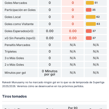
0
0
Goles Marcados
51
0
0
Participación en Goles
35
0
0
Goles Local
62
0
0
Goles como Visitante
63
0.00
0.00
Goles Esperados(xG)
37
0.00
0.00
xG Sin Penaltis (npxG)
37
0
N/A
N/A
Penaltis Marcados
0
N/A
N/A
Tripletes
0
N/A
N/A
3 o Más Goles
0
N/A
N/A
2 o Más Goles
0 Minutos
N/A
N/A
Minutos por gol
por gol
Rakesh Munusamy no ha marcado ningún gol en lo que va de temporada de Superliga
2025/2026. Veremos cómo se desenvuelve en los próximos partidos.
Tiros tomados
Por 90