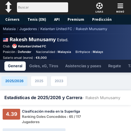
LIGAS
MENÚ
Córners
Tenis (EN)
API
Premium
Predicción
Malasia
/
Jugadores
/
Kelantan United FC
/
Rakesh Munusamy
Rakesh Munusamy
Estad.
Club :
Kelantan United FC
Posición :
Defender
Nacionalidad :
Malaysia
Birthplace :
Malaysia - Malaysia
Do
Salario anual (euros) :
€8,000
General
Goles, xG, Tiros
Asistencias y pases
Regate
T
2025/2026
2025
2023
Estadísticas de 2025/2026 y Carrera
- Rakesh Munusamy
Clasificación media en la Superliga
4.39
Ranking Goles Concedidos : 65 / 117
Jugadores