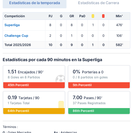
Estadísticas de la temporada
Estadísticas de Carrera
Competición
PJ
G
GR
Pa0
Min'
Superliga
8
0
8
0
1
0
476'
Challenge Cup
2
0
1
0
0
0
106'
Total 2025/2026
10
0
9
0
1
0
582'
Estadísticas por cada 90 minutos en la Superliga
1.51
0%
Encajados / 90'
Porterías a 0
8 Goles en 8 Partidos
0 / 8 partidos sin goles
45th Percentil
5th Percentil
0.19
7.00
Tarjetas / 90
Pases / 90'
1 Tarjetas Total
37 Pases Registrados
64th Percentil
86th Percentil
Términos :
G
: Goles Marcados
As
: Asistencias