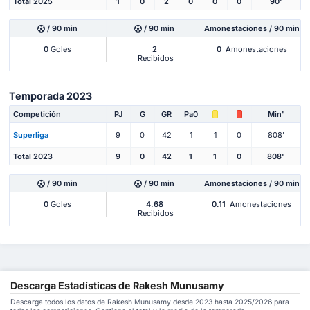
Total 2025
1
0
2
0
0
0
90'
/ 90 min
/ 90 min
Amonestaciones / 90 min
0
Goles
2
0
Amonestaciones
Recibidos
Temporada 2023
Competición
PJ
G
GR
Pa0
Min'
Superliga
9
0
42
1
1
0
808'
Total 2023
9
0
42
1
1
0
808'
/ 90 min
/ 90 min
Amonestaciones / 90 min
0
Goles
4.68
0.11
Amonestaciones
Recibidos
Descarga Estadísticas de Rakesh Munusamy
Descarga todos los datos de Rakesh Munusamy desde 2023 hasta 2025/2026 para