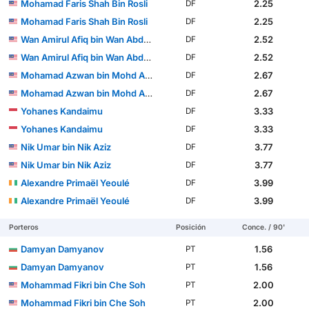
Mohamad Faris Shah Bin Rosli
2.25
DF
Mohamad Faris Shah Bin Rosli
2.25
DF
Wan Amirul Afiq bin Wan Abdul Rahman
2.52
DF
Wan Amirul Afiq bin Wan Abdul Rahman
2.52
DF
Mohamad Azwan bin Mohd Aripin
2.67
DF
Mohamad Azwan bin Mohd Aripin
2.67
DF
Yohanes Kandaimu
3.33
DF
Yohanes Kandaimu
3.33
DF
Nik Umar bin Nik Aziz
3.77
DF
Nik Umar bin Nik Aziz
3.77
DF
Alexandre Primaël Yeoulé
3.99
DF
Alexandre Primaël Yeoulé
3.99
DF
Porteros
Posición
Conce. / 90'
Damyan Damyanov
1.56
PT
Damyan Damyanov
1.56
PT
Mohammad Fikri bin Che Soh
2.00
PT
Mohammad Fikri bin Che Soh
2.00
PT