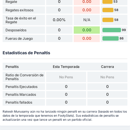
0
0.00
Regate
53
0
0.00
Regates exitosos
58
Tasa de éxito en el
0.00%
N/A
58
Regate
0
0.00
Desposeídos
99
0
0.00
Fueras de Juego
86
Estadísticas de Penaltis
Penaltis
Esta Temporada
Carrera
Ratio de Conversión de
No Pens
No Pens
Penaltis
0
0
Penaltis Ejecutados
0
0
Penaltis Marcados
0
0
Penaltis fallados
Rakesh Munusamy aún no ha lanzado ningún penalti en su carrera (basado en todos los
datos de la temporada que tenemos en FootyStats). Sus estadísticas de penaltis se
actualizarán una vez que lance un penalti en un partido oficial.