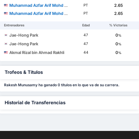
Muhammad Azfar Arif Mohd Sukri
2.65
PT
Muhammad Azfar Arif Mohd Sukri
2.65
PT
Entrenadores
Edad
% Victorias
Jae-Hong Park
0
47
%
Jae-Hong Park
0
47
%
Akmal Rizal bin Ahmad Rakhli
0
44
%
Trofeos & Títulos
Rakesh Munusamy ha ganado 0 títulos en lo que va de su carrera.
Historial de Transferencias