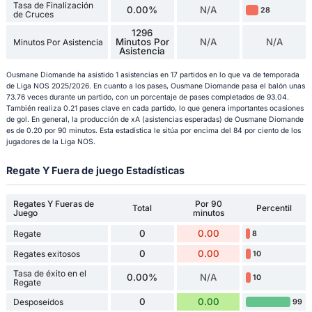
Tasa de Finalización
0.00%
N/A
28
de Cruces
1296
Minutos Por
N/A
N/A
Minutos Por Asistencia
Asistencia
Ousmane Diomande ha asistido 1 asistencias en 17 partidos en lo que va de temporada
de Liga NOS 2025/2026. En cuanto a los pases, Ousmane Diomande pasa el balón unas
73.76 veces durante un partido, con un porcentaje de pases completados de 93.04.
También realiza 0.21 pases clave en cada partido, lo que genera importantes ocasiones
de gol. En general, la producción de xA (asistencias esperadas) de Ousmane Diomande
es de 0.20 por 90 minutos. Esta estadística le sitúa por encima del 84 por ciento de los
jugadores de la Liga NOS.
Regate Y Fuera de juego Estadísticas
Regates Y Fueras de
Por 90
Total
Percentil
Juego
minutos
0
0.00
Regate
8
0
0.00
Regates exitosos
10
Tasa de éxito en el
0.00%
N/A
10
Regate
0
0.00
Desposeídos
99