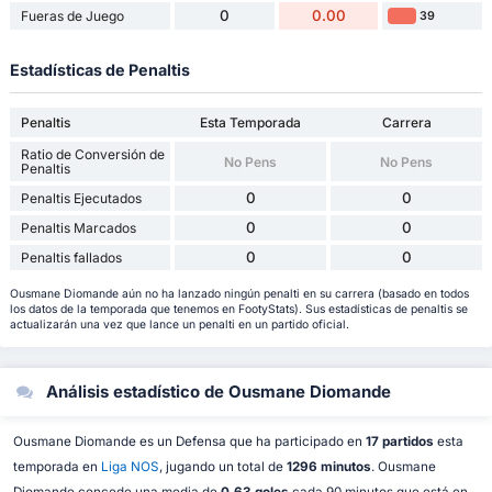
0
0.00
Fueras de Juego
39
Estadísticas de Penaltis
Penaltis
Esta Temporada
Carrera
Ratio de Conversión de
No Pens
No Pens
Penaltis
0
0
Penaltis Ejecutados
0
0
Penaltis Marcados
0
0
Penaltis fallados
Ousmane Diomande aún no ha lanzado ningún penalti en su carrera (basado en todos
los datos de la temporada que tenemos en FootyStats). Sus estadísticas de penaltis se
actualizarán una vez que lance un penalti en un partido oficial.
Análisis estadístico de Ousmane Diomande
Ousmane Diomande es un Defensa que ha participado en
17 partidos
esta
temporada en
Liga NOS
, jugando un total de
1296 minutos
. Ousmane
Diomande concede una media de
0.63 goles
cada 90 minutos que está en