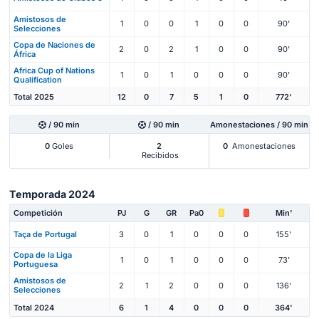
Amistosos de
1
0
0
1
0
0
90'
Selecciones
Copa de Naciones de
2
0
2
1
0
0
90'
África
Africa Cup of Nations
1
0
1
0
0
0
90'
Qualification
Total 2025
12
0
7
5
1
0
772'
/ 90 min
/ 90 min
Amonestaciones / 90 min
0
Goles
2
0
Amonestaciones
Recibidos
Temporada 2024
Competición
PJ
G
GR
Pa0
Min'
Taça de Portugal
3
0
1
0
0
0
155'
Copa de la Liga
1
0
1
0
0
0
73'
Portuguesa
Amistosos de
2
1
2
0
0
0
136'
Selecciones
Total 2024
6
1
4
0
0
0
364'