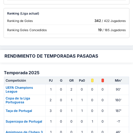
Ranking (Liga actual)
342
Ranking de Goles
/ 422 Jugadores
19
Ranking Goles Concedidos
/ 185 Jugadores
RENDIMIENTO DE TEMPORADAS PASADAS
Temporada 2025
Competición
PJ
G
GR
Pa0
Min'
UEFA Champions
1
0
2
0
0
0
90'
League
Copa de la Liga
2
0
1
1
0
0
180'
Portuguesa
Taça de Portugal
3
0
1
1
0
0
187'
Supercopa de Portugal
1
0
0
0
1
0
-1'
Amistosos de Clubes 3
1
0
0
1
0
0
46'