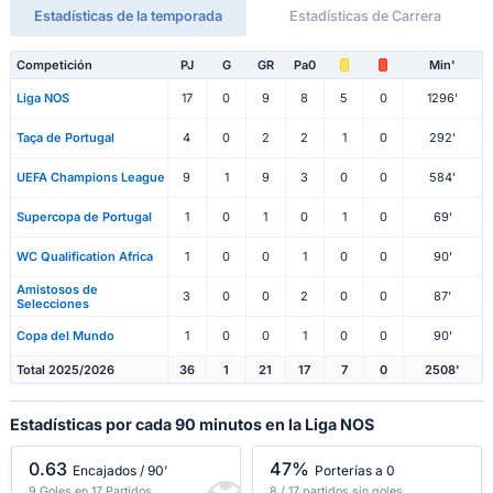
Estadísticas de la temporada
Estadísticas de Carrera
Competición
PJ
G
GR
Pa0
Min'
Liga NOS
17
0
9
8
5
0
1296'
Taça de Portugal
4
0
2
2
1
0
292'
UEFA Champions League
9
1
9
3
0
0
584'
Supercopa de Portugal
1
0
1
0
1
0
69'
WC Qualification Africa
1
0
0
1
0
0
90'
Amistosos de
3
0
0
2
0
0
87'
Selecciones
Copa del Mundo
1
0
0
1
0
0
90'
Total 2025/2026
36
1
21
17
7
0
2508'
Estadísticas por cada 90 minutos en la Liga NOS
0.63
47%
Encajados / 90'
Porterías a 0
9 Goles en 17 Partidos
8 / 17 partidos sin goles