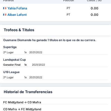
Porteros
Posición
Conce. / 90'
Yahia Fofana
0.00
PT
Alban Lafont
0.00
PT
Trofeos & Títulos
Ousmane Diomande ha ganado 1 títulos en lo que va de su carrera.
Superliga
2º Lugar
1x
2021/2022
Landspokal Cup
Ganador Final
1x
2021/2022
U19 League
2º Lugar
1x
2021/2022
Historial de Transferencias
FC Midtjylland -> CD Mafra
CD Mafra -> FC Midtjylland