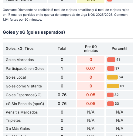
Ousmane Diomande ha recibido 5 total de tarjetas amarillas y 0 total de tarjetas rojas
en 17 total de partidos en lo que va de temporada de Liga NOS 2025/2026. Cometen
1.94 faltas por 90 minutos.
Goles y xG (goles esperados)
Por 90
Goles, xG, Tiros
Total
Percentil
minutos
0
0
Goles Marcados
41
1
0.07
Participación en Goles
37
0
0
Goles Local
54
0
0
Goles como Visitante
61
0.76
0.05
Goles Esperados(xG)
32
0.76
0.05
xG Sin Penaltis (npxG)
33
0
N/A
N/A
Penaltis Marcados
0
N/A
N/A
Tripletes
0
N/A
N/A
3 o Más Goles