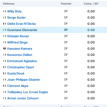
Defensas
Posición
Conce. / 90'
Willy Boly
0.00
DF
Serge Aurier
0.00
DF
Obite Evan N'Dicka
0.00
DF
Ousmane Diomande
0.00
DF
Ghislain Konan
0.00
DF
Wilfried Singo
0.00
DF
Hassane Kamara
0.00
DF
Kossonou Odilon
0.00
DF
Emmanuel Agbadou
0.00
DF
Christopher Operi
0.00
DF
Guela Doué
0.00
DF
Jean-Philippe Gbamin
0.00
DF
Clément Akpa
0.00
DF
Tolikpaley Luc Evrad Zogbe
0.00
DF
Armel Junior Zohouri
0.00
DF