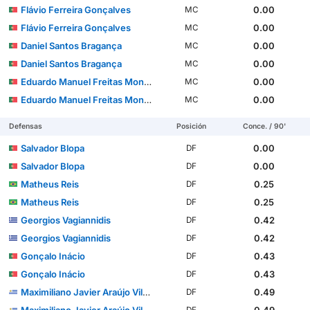
Flávio Ferreira Gonçalves
0.00
MC
Flávio Ferreira Gonçalves
0.00
MC
Daniel Santos Bragança
0.00
MC
Daniel Santos Bragança
0.00
MC
Eduardo Manuel Freitas Monteiro Ferreira Felicíssimo
0.00
MC
Eduardo Manuel Freitas Monteiro Ferreira Felicíssimo
0.00
MC
Defensas
Posición
Conce. / 90'
Salvador Blopa
0.00
DF
Salvador Blopa
0.00
DF
Matheus Reis
0.25
DF
Matheus Reis
0.25
DF
Georgios Vagiannidis
0.42
DF
Georgios Vagiannidis
0.42
DF
Gonçalo Inácio
0.43
DF
Gonçalo Inácio
0.43
DF
Maximiliano Javier Araújo Vilches
0.49
DF