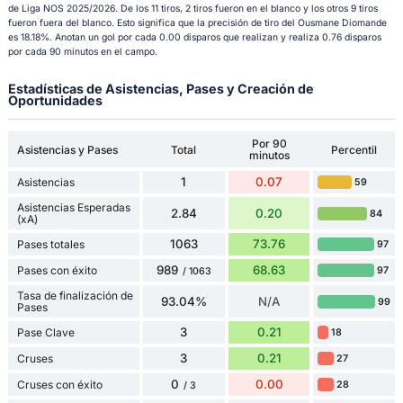
de Liga NOS 2025/2026. De los 11 tiros, 2 tiros fueron en el blanco y los otros 9 tiros
fueron fuera del blanco. Esto significa que la precisión de tiro del Ousmane Diomande
es 18.18%. Anotan un gol por cada 0.00 disparos que realizan y realiza 0.76 disparos
por cada 90 minutos en el campo.
Estadísticas de Asistencias, Pases y Creación de
Oportunidades
Por 90
Asistencias y Pases
Total
Percentil
minutos
1
0.07
Asistencias
59
Asistencias Esperadas
2.84
0.20
84
(xA)
1063
73.76
Pases totales
97
989
68.63
Pases con éxito
97
/ 1063
Tasa de finalización de
93.04%
N/A
99
Pases
3
0.21
Pase Clave
18
3
0.21
Cruses
27
0
0.00
Cruses con éxito
28
/ 3