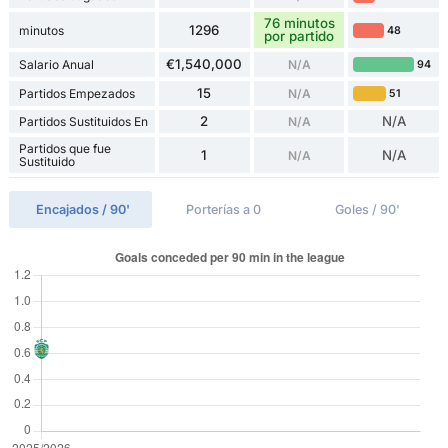
76 minutos
1296
minutos
48
por partido
€1,540,000
Salario Anual
N/A
94
15
Partidos Empezados
N/A
51
2
N/A
Partidos Sustituidos En
N/A
Partidos que fue
1
N/A
N/A
Sustituido
Encajados / 90'
Porterías a 0
Goles / 90'