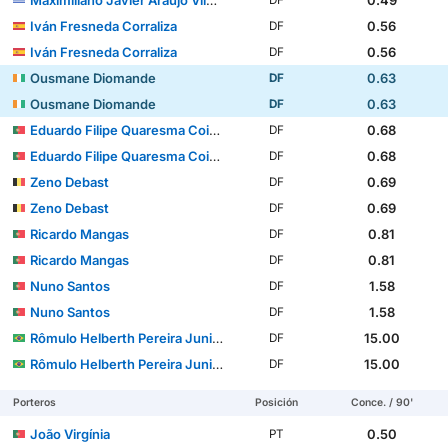
Maximiliano Javier Araújo Vilches
0.49
DF
Iván Fresneda Corraliza
0.56
DF
Iván Fresneda Corraliza
0.56
DF
Ousmane Diomande
0.63
DF
Ousmane Diomande
0.63
DF
Eduardo Filipe Quaresma Coimbra Simões
0.68
DF
Eduardo Filipe Quaresma Coimbra Simões
0.68
DF
Zeno Debast
0.69
DF
Zeno Debast
0.69
DF
Ricardo Mangas
0.81
DF
Ricardo Mangas
0.81
DF
Nuno Santos
1.58
DF
Nuno Santos
1.58
DF
Rômulo Helberth Pereira Junior
15.00
DF
Rômulo Helberth Pereira Junior
15.00
DF
Porteros
Posición
Conce. / 90'
João Virgínia
0.50
PT