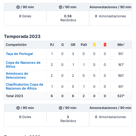
/ 90 min
/ 90 min
Amonestaciones / 90 min
0
Goles
0.58
0
Amonestaciones
Recibidos
Temporada 2023
Competición
PJ
G
GR
Pa0
Min'
Taça de Portugal
1
0
3
0
0
0
90'
Copa de Naciones de
2
0
1
1
0
0
167'
África
Amistosos de
2
0
2
0
0
0
180'
Selecciones
Clasificatorios Copa de
1
0
0
1
0
0
90'
Naciones de África
Total 2023
6
0
6
2
0
0
527'
/ 90 min
/ 90 min
Amonestaciones / 90 min
0
Goles
3
0
Amonestaciones
Recibidos