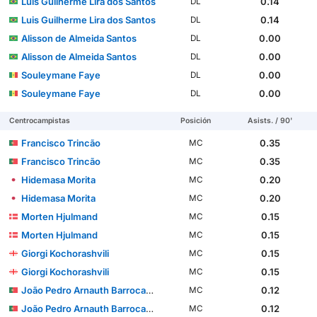
Luis Guilherme Lira dos Santos
0.14
DL
Luis Guilherme Lira dos Santos
0.14
DL
Alisson de Almeida Santos
0.00
DL
Alisson de Almeida Santos
0.00
DL
Souleymane Faye
0.00
DL
Souleymane Faye
0.00
DL
Centrocampistas
Posición
Asists. / 90'
Francisco Trincão
0.35
MC
Francisco Trincão
0.35
MC
Hidemasa Morita
0.20
MC
Hidemasa Morita
0.20
MC
Morten Hjulmand
0.15
MC
Morten Hjulmand
0.15
MC
Giorgi Kochorashvili
0.15
MC
Giorgi Kochorashvili
0.15
MC
João Pedro Arnauth Barrocas Simões
0.12
MC
João Pedro Arnauth Barrocas Simões
0.12
MC