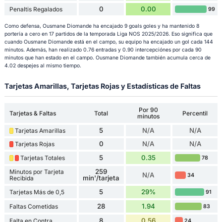
0
0.00
Penaltis Regalados
99
Como defensa, Ousmane Diomande ha encajado 9 goals goles y ha mantenido 8
portería a cero en 17 partidos de la temporada Liga NOS 2025/2026. Eso significa que
cuando Ousmane Diomande está en el campo, su equipo ha encajado un gol cada 144
minutos. Además, han realizado 0.76 entradas y 0.90 intercepciónes por cada 90
minutos que han estado en el campo. Ousmane Diomande también acumula cerca de
4.02 despejes al mismo tiempo.
Tarjetas Amarillas, Tarjetas Rojas y Estadísticas de Faltas
Por 90
Tarjetas & Faltas
Total
Percentil
minutos
5
N/A
N/A
Tarjetas Amarillas
0
N/A
N/A
Tarjetas Rojas
5
0.35
Tarjetas Totales
78
259
Minutos por Tarjeta
N/A
34
min'/tarjeta
Recibida
5
29%
Tarjetas Más de 0,5
91
28
1.94
Faltas Cometidas
83
8
0.56
Falta en Contra
24