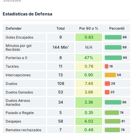
Estadísticas de Defensa
Defender
Total
Por 90 o %
Percentil
9
0.63
Goles Encajados
88
Minutos por gol
144 Min'
N/A
88
Recibido
8
47%
Porterías a 0
89
11
0.76
Tackles
18
13
0.90
Intercepciones
58
108
7.49
Duelos
28
53
3.68
Duelos Ganados
25
Duelos Aéreos
34
2.36
86
Aanados
5
0.35
Pasado a Regate
74
58
4.02
Despejes
81
7
0.49
Remates rechazados
78