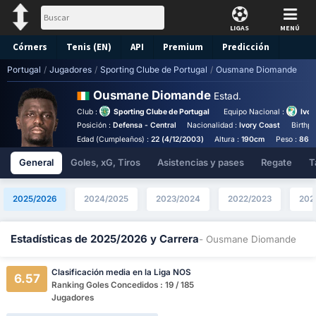
LIGAS
MENÚ
Córners
Tenis (EN)
API
Premium
Predicción
Portugal
/
Jugadores
/
Sporting Clube de Portugal
/
Ousmane Diomande
Ousmane Diomande
Estad.
Club :
Sporting Clube de Portugal
Equipo Nacional :
Ivor
Posición :
Defensa - Central
Nacionalidad :
Ivory Coast
Birthpl
Edad (Cumpleaños) :
22 (4/12/2003)
Altura :
190cm
Peso :
86k
General
Goles, xG, Tiros
Asistencias y pases
Regate
T
2025/2026
2024/2025
2023/2024
2022/2023
202
Estadísticas de 2025/2026 y Carrera
- Ousmane Diomande
Clasificación media en la Liga NOS
6.57
Ranking Goles Concedidos : 19 / 185
Jugadores