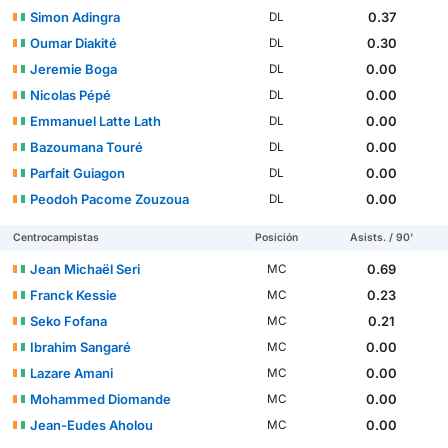
Simon Adingra
0.37
DL
Oumar Diakité
0.30
DL
Jeremie Boga
0.00
DL
Nicolas Pépé
0.00
DL
Emmanuel Latte Lath
0.00
DL
Bazoumana Touré
0.00
DL
Parfait Guiagon
0.00
DL
Peodoh Pacome Zouzoua
0.00
DL
Centrocampistas
Posición
Asists. / 90'
Jean Michaël Seri
0.69
MC
Franck Kessie
0.23
MC
Seko Fofana
0.21
MC
Ibrahim Sangaré
0.00
MC
Lazare Amani
0.00
MC
Mohammed Diomande
0.00
MC
Jean-Eudes Aholou
0.00
MC