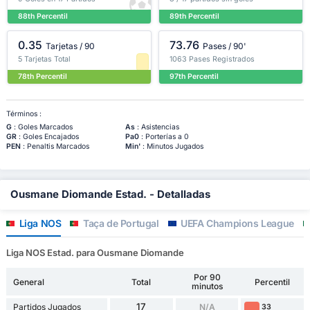
88th Percentil
89th Percentil
0.35
73.76
Tarjetas / 90
Pases / 90'
5 Tarjetas Total
1063 Pases Registrados
78th Percentil
97th Percentil
Términos :
G
: Goles Marcados
As
: Asistencias
GR
: Goles Encajados
Pa0
: Porterías a 0
PEN
: Penaltis Marcados
Min'
: Minutos Jugados
Ousmane Diomande Estad. - Detalladas
Liga NOS
Taça de Portugal
UEFA Champions League
Liga NOS Estad. para Ousmane Diomande
Por 90
General
Total
Percentil
minutos
17
Partidos Jugados
N/A
33