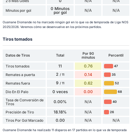
0
N/A
N/A
2 o Más Goles
0 Minutos
N/A
N/A
Minutos por gol
por gol
Ousmane Diomande no ha marcado ningún gol en lo que va de temporada de Liga NOS
2025/2026. Veremos cómo se desenvuelve en los próximos partidos.
Tiros tomados
Por 90
Datos de Tiros
Total
Percentil
minutos
11
0.76
Tiros tomados
47
2
0.14
Remates a puerta
35
/ 11
9
0.62
Remates fuera
52
/ 11
0 veces
0.00
Dio En El Palo
68
Tasa de Conversión de
0.00%
N/A
40
Tiros
18.18%
N/A
Precisión de Tiro
26
0.00
N/A
N/A
Tiros Por Gol Marcado
Ousmane Diomande ha realizado 11 disparos en 17 partidos en lo que va de temporada