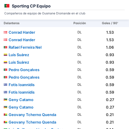
Sporting CP Equipo
Compañeros de equipo de Ousmane Diomande en el club
Delanteros
Posición
Goles / 90'
Conrad Harder
1.53
DL
Conrad Harder
1.53
DL
Rafael Ferreira Nel
1.06
DL
Luis Suárez
0.93
DL
Luis Suárez
0.93
DL
Pedro Gonçalves
0.59
DL
Pedro Gonçalves
0.59
DL
Fotis Ioannidis
0.59
DL
Fotis Ioannidis
0.59
DL
Geny Catamo
0.27
DL
Geny Catamo
0.27
DL
Geovany Tcherno Quenda
0.21
DL
Geovany Tcherno Quenda
0.21
DL