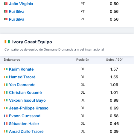
João Virgínia
0.50
PT
Rui Silva
0.56
PT
Rui Silva
0.56
PT
Ivory Coast Equipo
Compañeros de equipo de Ousmane Diomande a nivel internacional
Delanteros
Posición
Goles / 90'
Karim Konaté
1.57
DL
Hamed Traorè
1.55
DL
Yan Diomande
1.09
DL
Christian Kouamé
1.01
DL
Vakoun Issouf Bayo
0.98
DL
Jean-Philippe Krasso
0.69
DL
Evann Guessand
0.58
DL
Sébastien Haller
0.46
DL
Amad Diallo Traoré
0.39
DL