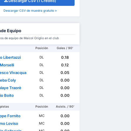
Descargar CSV (1 Crédito)
Descargar CSV de muestra gratuito »
de Equipo
s de equipo de Maicol Origlio en el club
Posición
Goles / 90'
o Libertazzi
0.18
DL
Morselli
0.12
DL
esco Vivacqua
0.05
DL
Keba Coly
0.00
DL
laye Traorè
0.00
DL
io Boito
0.00
DL
pistas
Posición
Asists. / 90'
ppe Fornito
0.00
MC
mo Loviso
0.00
MC