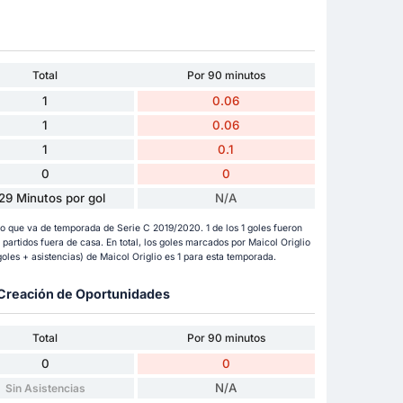
Total
Por 90 minutos
1
0.06
1
0.06
1
0.1
0
0
29 Minutos por gol
N/A
lo que va de temporada de Serie C 2019/2020. 1 de los 1 goles fueron
artidos fuera de casa. En total, los goles marcados por Maicol Origlio
oles + asistencias) de Maicol Origlio es 1 para esta temporada.
y Creación de Oportunidades
Total
Por 90 minutos
0
0
N/A
Sin Asistencias