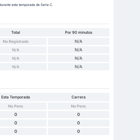
 durante esta temporada de Serie C.
Total
Por 90 minutos
N/A
No Registrado
N/A
N/A
N/A
N/A
N/A
N/A
Esta Temporada
Carrera
No Pens
No Pens
0
0
0
0
0
0