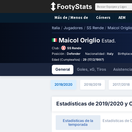
Más de / Menos de
Córners
AEM
Italia
/
Jugadores
/
SS Rende
/
Maicol Origli
Maicol Origlio
Estad.
Club :
SS Rende
Posición :
Defender
Nacionalidad :
Italy
Birthplac
Edad (Cumpleaños) :
29 (17/2/1997)
General
Goles, xG, Tiros
Asistenci
2019/2020
2018/2019
2017/2018
Estadísticas de 2019/2020 y 
Estadísticas de la
Estadísticas de 
temporada