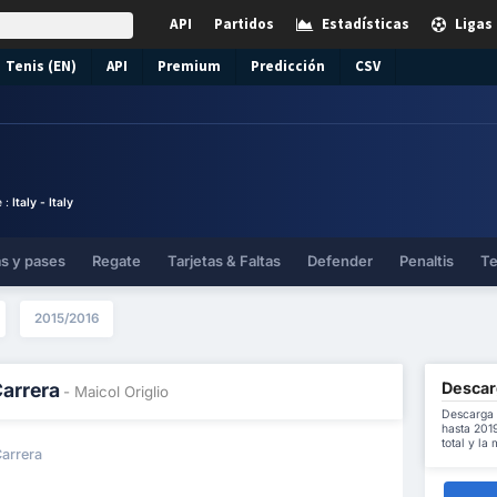
API
Partidos
Estadísticas
Ligas
Tenis (EN)
API
Premium
Predicción
CSV
o
e :
Italy - Italy
as y pases
Regate
Tarjetas & Faltas
Defender
Penaltis
Te
2015/2016
Descarg
Carrera
- Maicol Origlio
Descarga 
hasta 201
total y la
Carrera