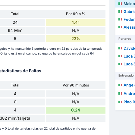
Maicol
Gabri
Total
Por 90 o %
Feder
24
1.41
Aless
64 Min'
N/A
5
23%
Porteros
Davide
oles y ha mantenido 5 portería a cero en 22 partidos de la temporada
Origlio está en el campo, su equipo ha encajado un gol cada 64
Luca 
Luca S
stadísticas de Faltas
Entrenador
Angel
Total
Por 90 minutos
Andre
4
N/A
0
N/A
Pino R
4
0.24
382 min'/tarjeta
N/A
s y 0 total de tarjetas rojas en 22 total de partidos en lo que va de