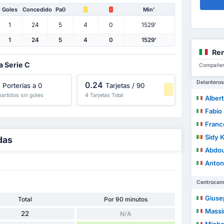
Goles
Concedido
Pa0
Min'
1
24
5
4
0
1529'
1
24
5
4
0
1529'
Ren
a Serie C
Compañero
Delanteros
0.24
Porterías a 0
Tarjetas / 90
partidos sin goles
4 Tarjetas Total
Albert
-1 Percentil
Fabio 
Franc
Sidy 
adas
Abdou
Anton
Centrocam
Giuse
Total
Por 90 minutos
Massi
22
N/A