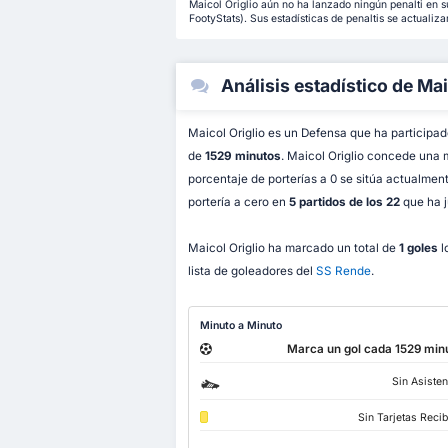
Maicol Origlio aún no ha lanzado ningún penalti en 
FootyStats). Sus estadísticas de penaltis se actualiza
Análisis estadístico de Mai
Maicol Origlio es un Defensa que ha participa
de
1529 minutos
. Maicol Origlio concede una
porcentaje de porterías a 0 se sitúa actualmen
portería a cero en
5 partidos de los 22
que ha 
Maicol Origlio ha marcado un total de
1 goles
l
lista de goleadores del
SS Rende
.
Minuto a Minuto
Marca un gol cada 1529 min
Sin Asisten
Sin Tarjetas Reci