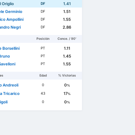
 Origlio
1.41
DF
ele Germinio
1.51
DF
ico Ampollini
1.55
DF
andro Negri
2.86
DF
Posición
Conce. / 90'
 Borsellini
1.11
PT
Bruno
1.45
PT
avelloni
1.55
PT
es
Edad
% Victorias
o Andreoli
0
0
%
a Tricarico
17
43
%
igoli
0
0
%