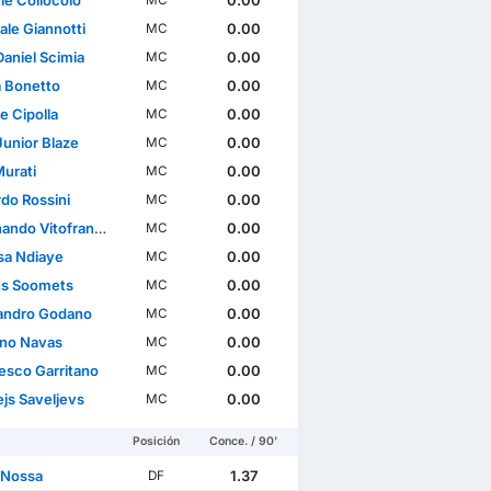
le Collocolo
0.00
MC
ale Giannotti
0.00
MC
Daniel Scimia
0.00
MC
a Bonetto
0.00
MC
e Cipolla
0.00
MC
Junior Blaze
0.00
MC
Murati
0.00
MC
rdo Rossini
0.00
MC
ndo Vitofrancesco
0.00
MC
a Ndiaye
0.00
MC
s Soomets
0.00
MC
andro Godano
0.00
MC
no Navas
0.00
MC
esco Garritano
0.00
MC
ejs Saveljevs
0.00
MC
Posición
Conce. / 90'
 Nossa
1.37
DF