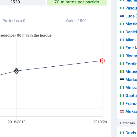
Miche
1529
70 minutos por partido
Pasqu
Luca 
Porterías a 0
Goles / 90'
Matti
Daniel
Allan 
Emir 
Ricca
Ferdina
Mouss
Marku
Aless
Gaeta
Franc
Aleks
Defensas
Devis