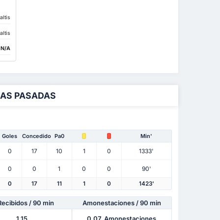
altis
altis
:
N/A
DAS PASADAS
Goles
Concedido
Pa0
Min'
0
17
10
1
0
1333'
0
0
1
0
0
90'
0
17
11
1
0
1423'
Recibidos
/ 90 min
Amonestaciones / 90 min
1.15
0.07
Amonestaciones