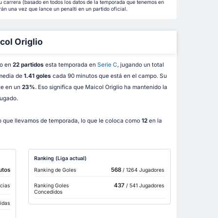
su carrera (basado en todos los datos de la temporada que tenemos en
rán una vez que lance un penalti en un partido oficial.
col Origlio
do en
22 partidos
esta temporada en
Serie C
, jugando un total
 media de
1.41 goles
cada 90 minutos que está en el campo. Su
te en un
23%
. Eso significa que Maicol Origlio ha mantenido la
jugado.
o que llevamos de temporada, lo que le coloca como
12
en la
Ranking (Liga actual)
utos
568
Ranking de Goles
/ 1264 Jugadores
437
cias
Ranking Goles
/ 541 Jugadores
Concedidos
bidas