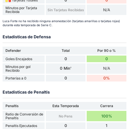
0
0
Tarjetas Totales
Minutos por Tarjeta
N/A
Sin Tarjetas Recibidas
Recibida
Luca Forte no ha recibido ninguna amonestación (tarjetas amarillas o tarjetas rojas)
durante esta temporada de Serie C.
Estadísticas de Defensa
Defender
Total
Por 90 o %
0
0
Goles Encajados
Minutos por gol
0 Min'
N/A
Recibido
0
0%
Porterías a 0
Estadísticas de Penaltis
Penaltis
Esta Temporada
Carrera
Ratio de Conversión de
100%
No Pens
Penaltis
0
1
Penaltis Ejecutados