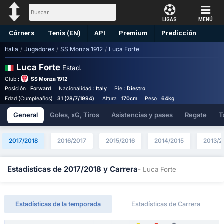
LIGAS
MENÚ
Córners
Tenis (EN)
API
Premium
Predicción
Italia
/
Jugadores
/
SS Monza 1912
/
Luca Forte
Luca Forte
Estad.
Club :
SS Monza 1912
Posición :
Forward
Nacionalidad :
Italy
Pie :
Diestro
Edad (Cumpleaños) :
31 (28/7/1994)
Altura :
170cm
Peso :
64kg
General
Goles, xG, Tiros
Asistencias y pases
Regate
T
2017/2018
2016/2017
2015/2016
2014/2015
2013/2
Estadísticas de 2017/2018 y Carrera
- Luca Forte
Estadísticas de la temporada
Estadísticas de Carrera