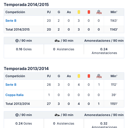
Temporada 2014/2015
Competición
PJ
G
As
Min'
PEN
Serie B
20
2
0
3
0
0
1143'
Total 2014/2015
20
2
0
3
0
0
1143'
/ 90 min
/ 90 min
Amonestaciones / 90 min
0.16
Goles
0
Asistencias
0.24
Amonestaciones
Temporada 2013/2014
Competición
PJ
G
As
Min'
PEN
Serie B
26
3
0
4
0
1
1112'
Coppa Italia
1
0
0
0
0
0
39'
Total 2013/2014
27
3
0
4
0
1
1151'
/ 90 min
/ 90 min
Amonestaciones / 90 min
0.24
Goles
0
Asistencias
0.32
Amonestaciones