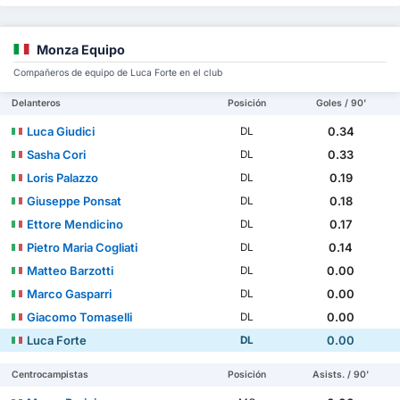
Monza Equipo
Compañeros de equipo de Luca Forte en el club
Delanteros
Posición
Goles / 90'
Luca Giudici
0.34
DL
Sasha Cori
0.33
DL
Loris Palazzo
0.19
DL
Giuseppe Ponsat
0.18
DL
Ettore Mendicino
0.17
DL
Pietro Maria Cogliati
0.14
DL
Matteo Barzotti
0.00
DL
Marco Gasparri
0.00
DL
Giacomo Tomaselli
0.00
DL
Luca Forte
0.00
DL
Centrocampistas
Posición
Asists. / 90'