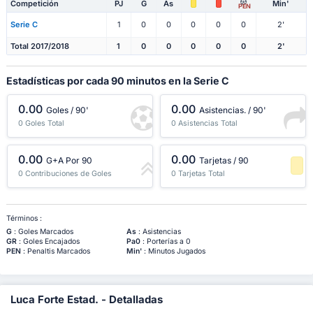
Competición
PJ
G
As
Min'
PEN
Serie C
1
0
0
0
0
0
2'
Total 2017/2018
1
0
0
0
0
0
2'
Estadísticas por cada 90 minutos en la Serie C
0.00
0.00
Goles / 90'
Asistencias. / 90'
0 Goles Total
0 Asistencias Total
0.00
0.00
G+A Por 90
Tarjetas / 90
0 Contribuciones de Goles
0 Tarjetas Total
-1 Percentil
Términos :
G
: Goles Marcados
As
: Asistencias
GR
: Goles Encajados
Pa0
: Porterías a 0
PEN
: Penaltis Marcados
Min'
: Minutos Jugados
Luca Forte Estad. - Detalladas