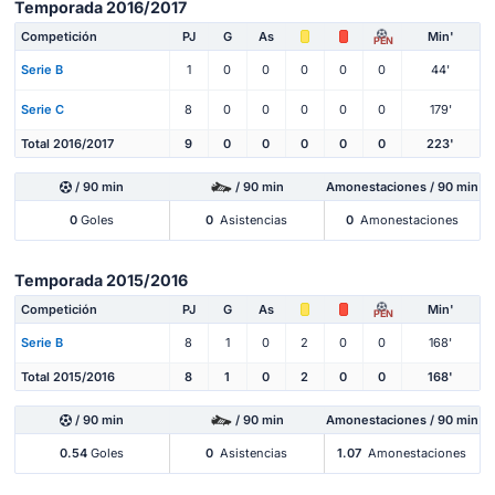
Temporada 2016/2017
Competición
PJ
G
As
Min'
PEN
Serie B
1
0
0
0
0
0
44'
Serie C
8
0
0
0
0
0
179'
Total 2016/2017
9
0
0
0
0
0
223'
/ 90 min
/ 90 min
Amonestaciones / 90 min
0
Goles
0
Asistencias
0
Amonestaciones
Temporada 2015/2016
Competición
PJ
G
As
Min'
PEN
Serie B
8
1
0
2
0
0
168'
Total 2015/2016
8
1
0
2
0
0
168'
/ 90 min
/ 90 min
Amonestaciones / 90 min
0.54
Goles
0
Asistencias
1.07
Amonestaciones