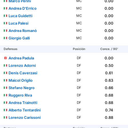
Marco Perini
0.00
MC
Andrea D'Errico
0.00
MC
Luca Guidetti
0.00
MC
Luca Palesi
0.00
MC
Andrea Romanò
0.00
MC
Giorgio Galli
0.00
MC
Defensas
Posición
Conce. / 90'
Andrea Padula
0.00
DF
Lorenzo Adorni
0.50
DF
Denis Caverzasi
0.61
DF
Maicol Origlio
0.63
DF
Stefano Negro
0.66
DF
Ruggero Riva
0.68
DF
Andrea Trainotti
0.68
DF
Alberto Tentardini
0.74
DF
Lorenzo Carissoni
0.88
DF