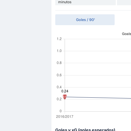
minutos
Goles / 90'
Goles y xG (goles esperados)