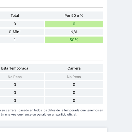
Total
Por 90 o %
0
0
0 Min'
N/A
1
50%
Esta Temporada
Carrera
No Pens
No Pens
0
0
0
0
0
0
 su carrera (basado en todos los datos de la temporada que tenemos en
rán una vez que lance un penalti en un partido oficial.