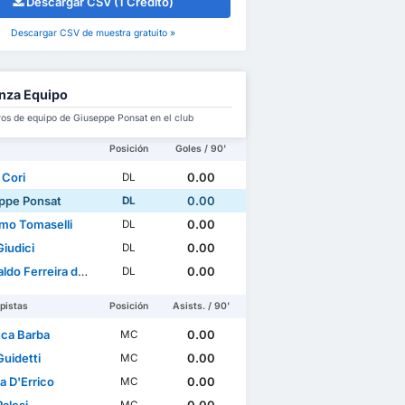
Descargar CSV (1 Crédito)
Descargar CSV de muestra gratuito »
nza Equipo
s de equipo de Giuseppe Ponsat en el club
Posición
Goles / 90'
 Cori
0.00
DL
ppe Ponsat
0.00
DL
mo Tomaselli
0.00
DL
iudici
0.00
DL
o Ferreira da Silva
0.00
DL
pistas
Posición
Asists. / 90'
uca Barba
0.00
MC
Guidetti
0.00
MC
a D'Errico
0.00
MC