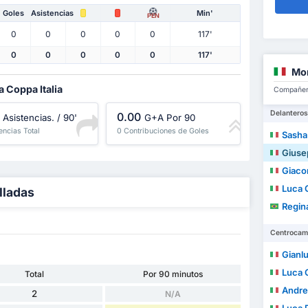
Goles
Asistencias
Min'
PEN
0
0
0
0
0
117'
0
0
0
0
0
117'
Mo
a Coppa Italia
Compañero
Delanteros
0.00
Asistencias. / 90'
G+A Por 90
encias Total
0 Contribuciones de Goles
Sasha
Giuse
Giaco
Luca G
lladas
Reginald
Centrocam
Gianl
Luca 
Total
Por 90 minutos
Andre
2
N/A