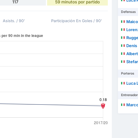
Luca P
117
59 minutos por partido
Defensas
Asists. / 90'
Participación En Goles / 90'
Maicol
Loren
Rugge
Denis
Albert
Stefa
Porteros
Luca L
Entrenador
Marco