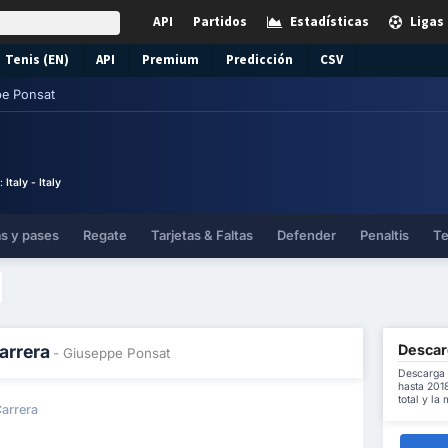
API
Partidos
Estadísticas
Ligas
Tenis (EN)
API
Premium
Predicción
CSV
e Ponsat
 :
Italy - Italy
as y pases
Regate
Tarjetas & Faltas
Defender
Penaltis
Te
Descar
arrera
- Giuseppe Ponsat
Descarga 
hasta 2018
total y la
Carrera