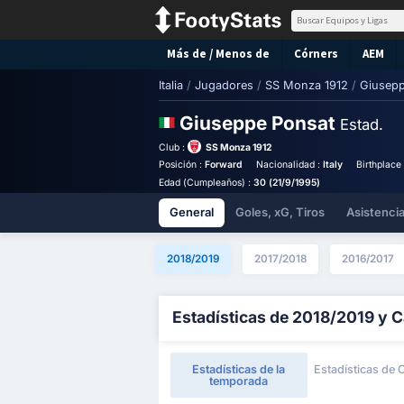
Más de / Menos de
Córners
AEM
Italia
/
Jugadores
/
SS Monza 1912
/
Giusepp
Giuseppe Ponsat
Estad.
Club :
SS Monza 1912
Posición :
Forward
Nacionalidad :
Italy
Birthplace
Edad (Cumpleaños) :
30 (21/9/1995)
General
Goles, xG, Tiros
Asistenci
2018/2019
2017/2018
2016/2017
Estadísticas de 2018/2019 y C
Estadísticas de la
Estadísticas de 
temporada