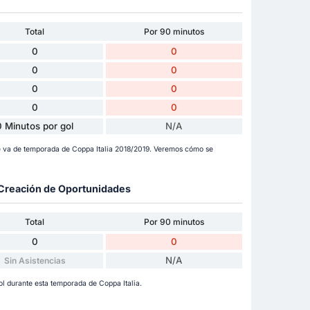
Total
Por 90 minutos
0
0
0
0
0
0
0
0
0 Minutos por gol
N/A
e va de temporada de Coppa Italia 2018/2019. Veremos cómo se
y Creación de Oportunidades
Total
Por 90 minutos
0
0
N/A
Sin Asistencias
l durante esta temporada de Coppa Italia.