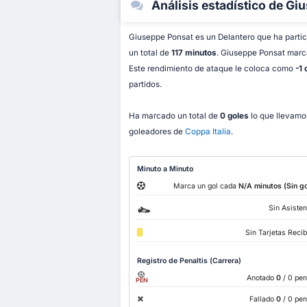
Análisis estadístico de Gi
Giuseppe Ponsat es un Delantero que ha parti
un total de
117 minutos
. Giuseppe Ponsat mar
Este rendimiento de ataque le coloca como
-1
partidos.
Ha marcado un total de
0 goles
lo que llevamos
goleadores de
Coppa Italia
.
Minuto a Minuto
Marca un gol cada
N/A minutos (Sin go
Sin Asisten
Sin Tarjetas Reci
Registro de Penaltis (Carrera)
Anotado
0
/ 0 pen
PEN
Fallado
0
/ 0 pen