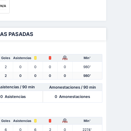
:
N/A
DAS PASADAS
Goles
Asistencias
Min'
PEN
2
0
0
0
0
980'
2
0
0
0
0
980'
Asistencias
/ 90 min
Amonestaciones / 90 min
0
Asistencias
0
Amonestaciones
Goles
Asistencias
Min'
PEN
6
0
6
2
0
2274'