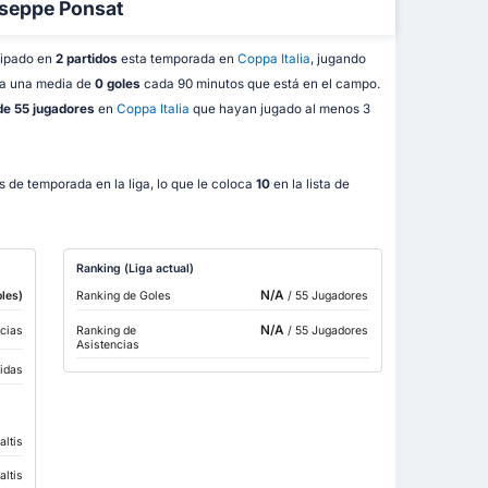
useppe Ponsat
cipado en
2 partidos
esta temporada en
Coppa Italia
, jugando
ca una media de
0 goles
cada 90 minutos que está en el campo.
 de 55 jugadores
en
Coppa Italia
que hayan jugado al menos 3
 de temporada en la liga, lo que le coloca
10
en la lista de
Ranking (Liga actual)
N/A
les)
Ranking de Goles
/ 55 Jugadores
N/A
cias
Ranking de
/ 55 Jugadores
Asistencias
bidas
altis
altis