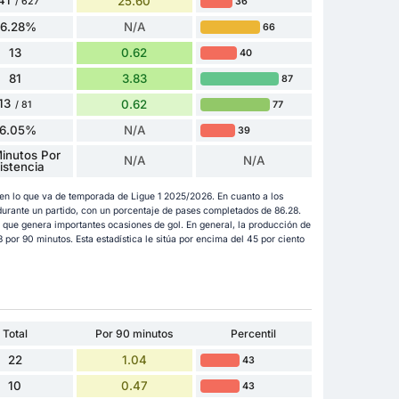
41
25.60
36
/ 627
86.28%
N/A
66
13
0.62
40
81
3.83
87
13
0.62
77
/ 81
16.05%
N/A
39
inutos Por
N/A
N/A
istencia
s en lo que va de temporada de Ligue 1 2025/2026. En cuanto a los
durante un partido, con un porcentaje de pases completados de 86.28.
 que genera importantes ocasiones de gol. En general, la producción de
 por 90 minutos. Esta estadística le sitúa por encima del 45 por ciento
Total
Por 90 minutos
Percentil
22
1.04
43
10
0.47
43