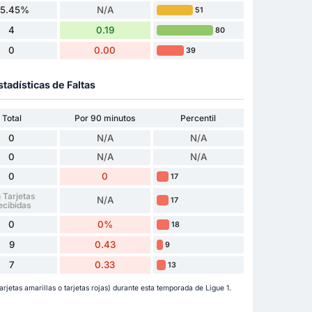
5.45%
N/A
51
4
0.19
80
0
0.00
39
stadísticas de Faltas
Total
Por 90 minutos
Percentil
0
N/A
N/A
0
N/A
N/A
0
0
17
 Tarjetas
N/A
17
ecibidas
0
0%
18
9
0.43
9
7
0.33
13
jetas amarillas o tarjetas rojas) durante esta temporada de Ligue 1.