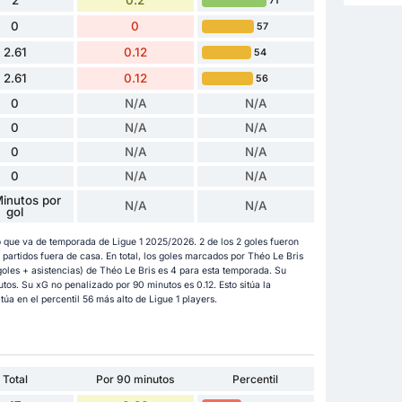
71
0
0
57
2.61
0.12
54
2.61
0.12
56
0
N/A
N/A
0
N/A
N/A
0
N/A
N/A
0
N/A
N/A
inutos por
N/A
N/A
gol
o que va de temporada de Ligue 1 2025/2026. 2 de los 2 goles fueron
artidos fuera de casa. En total, los goles marcados por Théo Le Bris
oles + asistencias) de Théo Le Bris es 4 para esta temporada. Su
utos. Su xG no penalizado por 90 minutos es 0.12. Esto sitúa la
túa en el percentil 56 más alto de Ligue 1 players.
Total
Por 90 minutos
Percentil