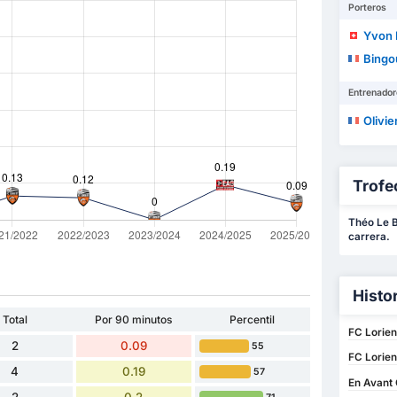
Porteros
Yvon
Bingo
Entrenador
Olivie
Trofe
Théo Le B
carrera.
Histo
Total
Por 90 minutos
Percentil
FC Lorien
2
0.09
55
FC Lorien
4
0.19
57
En Avant 
2
0.2