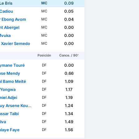
Le Bris
0.09
MC
Cadiou
0.05
MC
r Ebong Avom
0.04
MC
nt Abergel
0.00
MC
Mvuka
0.00
MC
l Xavier Semedo
0.00
MC
Posición
Conce. / 90'
ymane Touré
0.00
DF
ose Mendy
0.66
DF
l Bamo Meité
1.09
DF
n Yongwa
1.17
DF
iel Adjei
1.19
DF
y Arsene Kouassi
1.24
DF
ssar Talbi
1.34
DF
ilva
1.49
DF
laye Faye
1.56
DF