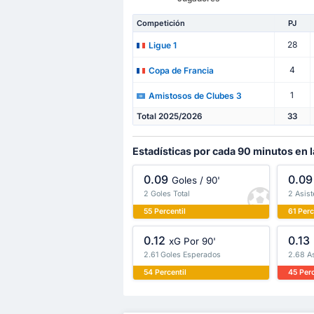
Competición
PJ
28
Ligue 1
4
Copa de Francia
1
Amistosos de Clubes 3
Total 2025/2026
33
Estadísticas por cada 90 minutos en l
0.09
0.09
Goles / 90'
2 Goles Total
2 Asist
55 Percentil
61 Perc
0.12
0.13
xG Por 90'
2.61 Goles Esperados
2.68 A
54 Percentil
45 Perc