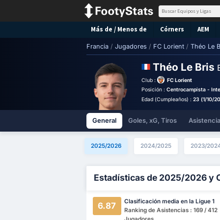
Más de / Menos de
Córners
AEM
Francia
/
Jugadores
/
FC Lorient
/
Théo Le B
Théo Le Bris
Club :
FC Lorient
Posición :
Centrocampista - Int
Edad (Cumpleaños) :
23 (1/10/2
General
Goles, xG, Tiros
Asistenci
2025/2026
2024/2025
2023/202
Estadísticas de 2025/2026 y 
Clasificación media en la Ligue 1
6.87
Ranking de Asistencias : 169 / 412
Jugadores