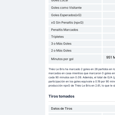
Goles Local
Goles como Visitante
Goles Esperados(xG)
xG Sin Penaltis (npxG)
Penaltis Marcados
Tripletes
3 o Más Goles
2 o Más Goles
951 M
Minutos por gol
Théo Le Bris ha marcado 2 goles en 28 partidos en l
marcados en casa mientras que marcaron 0 goles en p
cada 90 minutos son 0.09. Además, el total de G/A (g
participación en los goles equivale a 0.19 por 90 min
producción npxG de Théo Le Bris en 2.61, lo que le si
Tiros tomados
Datos de Tiros