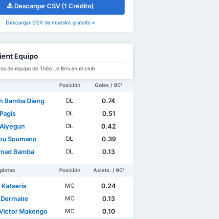
Descargar CSV (1 Crédito)
Descargar CSV de muestra gratuito »
ient Equipo
s de equipo de Théo Le Bris en el club
Posición
Goles / 90'
h Bamba Dieng
0.74
DL
 Pagis
0.51
DL
 Aiyegun
0.42
DL
ou Soumano
0.39
DL
mad Bamba
0.13
DL
pistas
Posición
Asists. / 90'
 Katseris
0.24
MC
 Dermane
0.13
MC
Victor Makengo
0.10
MC