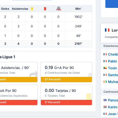
Goles
Asistencias
Min'
PEN
2
2
0
0
0
1902'
0
2
0
0
0
249'
Lor
1
0
0
0
0
46'
Compañero
3
4
0
0
0
2197'
Delanteros
Cheik
a Ligue 1
Pablo
0.19
Asistencias. / 90'
G+A Por 90
Tosin
encias Total
4 Contribuciones de Goles
Samb
entil
57 Percentil
Muha
0.00
xA Por 90
Tarjetas / 90
Centrocam
sistencias Esperadas
0 Tarjetas Total
Panos
entil
17 Percentil
Karim
Jean-