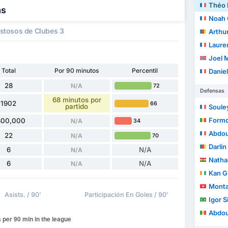
Théo 
as
Noah 
tosos de Clubes 3
Arthu
Laure
Joel 
Total
Por 90 minutos
Percentil
Danie
28
N/A
72
Defensas
68 minutos por
1902
66
partido
Soule
Form
800,000
N/A
34
Abdou
22
N/A
70
Darli
6
N/A
N/A
Nathan
6
N/A
N/A
Kan Gu
Monta
Asists. / 90'
Participación En Goles / 90'
Igor S
Abdou