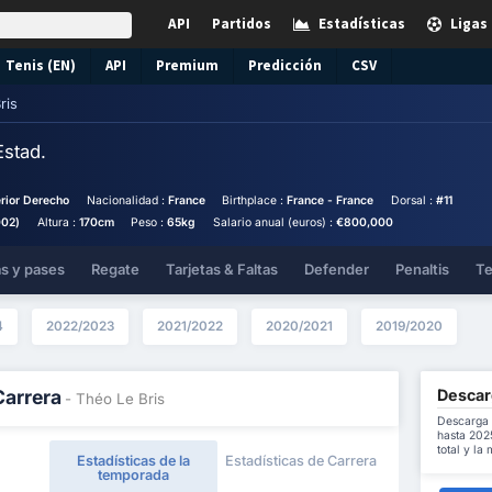
API
Partidos
Estadísticas
Ligas
Tenis (EN)
API
Premium
Predicción
CSV
ris
Estad.
erior Derecho
Nacionalidad :
France
Birthplace :
France - France
Dorsal :
#11
002)
Altura :
170cm
Peso :
65kg
Salario anual (euros) :
€800,000
as y pases
Regate
Tarjetas & Faltas
Defender
Penaltis
Te
4
2022/2023
2021/2022
2020/2021
2019/2020
Descarg
Carrera
- Théo Le Bris
Descarga 
hasta 202
total y la
Estadísticas de la
Estadísticas de Carrera
temporada