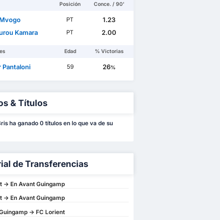
Posición
Conce. / 90'
 Mvogo
1.23
PT
urou Kamara
2.00
PT
es
Edad
% Victorias
r Pantaloni
26
59
%
os & Títulos
ris ha ganado 0 títulos en lo que va de su
rial de Transferencias
t -> En Avant Guingamp
t -> En Avant Guingamp
Guingamp -> FC Lorient