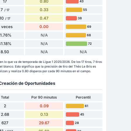
17
0.80
43
7
0.33
55
/ 17
10
0.47
38
/ 17
 veces
0.00
69
11.76%
N/A
68
41.18%
N/A
72
8.50
N/A
N/A
en lo que va de temporada de Ligue 1 2025/2026. De los 17 tiros, 7 tiros
el blanco. Esto significa que la precisión de tiro del Théo Le Bris es
alizan y realiza 0.80 disparos por cada 90 minutos en el campo.
y Creación de Oportunidades
Total
Por 90 minutos
Percentil
2
0.09
61
2.68
0.13
45
627
29.67
28