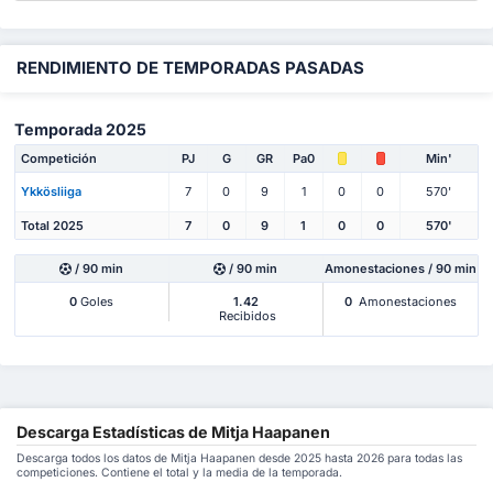
RENDIMIENTO DE TEMPORADAS PASADAS
Temporada 2025
Competición
PJ
G
GR
Pa0
Min'
Ykkösliiga
7
0
9
1
0
0
570'
Total 2025
7
0
9
1
0
0
570'
/ 90 min
/ 90 min
Amonestaciones / 90 min
0
Goles
1.42
0
Amonestaciones
Recibidos
Descarga Estadísticas de Mitja Haapanen
Descarga todos los datos de Mitja Haapanen desde 2025 hasta 2026 para todas las
competiciones. Contiene el total y la media de la temporada.