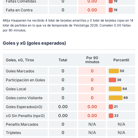
0
0.00
Faltas Cometidas
19
0
0.00
Falta en Contra
19
Mitja Haapanen ha recibido 4 total de tarjetas amarillas y 0 total de tarjetas rojas en 14
total de partidos en lo que va de temporada de Ykkösliiga 2026. Cometen 0.00 faltas
por 90 minutos.
Goles y xG (goles esperados)
Por 90
Goles, xG, Tiros
Total
Percentil
minutos
0
0
Goles Marcados
50
0
0
Participación en Goles
36
0
0
Goles Local
64
0
0
Goles como Visitante
69
0.00
0.00
Goles Esperados(xG)
21
0.00
0.00
xG Sin Penaltis (npxG)
22
0
N/A
N/A
Penaltis Marcados
0
N/A
N/A
Tripletes