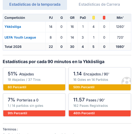
Estadísticas de la temporada
Estadísticas de Carrera
Competición
PJ
G
GR
Pa0
Min'
Ykkösliiga
14
0
16
1
4
0
1260'
UEFA Youth League
8
0
14
3
1
0
720'
Total 2026
22
0
30
4
5
0
1980'
Estadísticas por cada 90 minutos en la Ykkösliiga
51%
1.14
Atajadas
Encajados / 90'
19 Atajadas / 37 Tiros
16 Goles en 14 Partidos
60 Percentil
50th Percentil
7%
11.57
Porterías a 0
Pases / 90'
1 / 14 partidos sin goles
162 Pases Registrados
9th Percentil
46th Percentil
Términos :