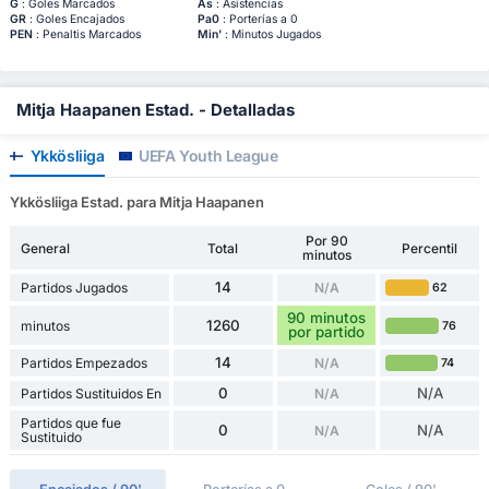
G
: Goles Marcados
As
: Asistencias
GR
: Goles Encajados
Pa0
: Porterías a 0
PEN
: Penaltis Marcados
Min'
: Minutos Jugados
Mitja Haapanen Estad. - Detalladas
Ykkösliiga
UEFA Youth League
Ykkösliiga Estad. para Mitja Haapanen
Por 90
General
Total
Percentil
minutos
14
Partidos Jugados
N/A
62
90 minutos
1260
minutos
76
por partido
14
Partidos Empezados
N/A
74
0
N/A
Partidos Sustituidos En
N/A
Partidos que fue
0
N/A
N/A
Sustituido