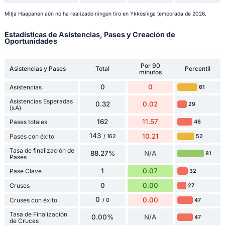
Mitja Haapanen aún no ha realizado ningún tiro en Ykkösliiga temporada de 2026.
Estadísticas de Asistencias, Pases y Creación de
Oportunidades
Por 90
Asistencias y Pases
Total
Percentil
minutos
0
0
Asistencias
61
Asistencias Esperadas
0.32
0.02
29
(xA)
162
11.57
Pases totales
46
143
10.21
Pases con éxito
52
/ 162
Tasa de finalización de
88.27%
N/A
81
Pases
1
0.07
Pase Clave
32
0
0.00
Cruses
27
0
0.00
Cruses con éxito
47
/ 0
Tasa de Finalización
0.00%
N/A
47
de Cruces