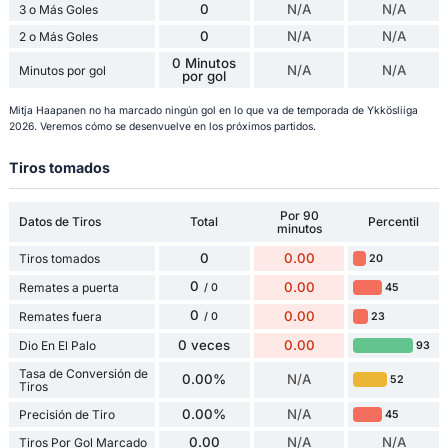
0
N/A
N/A
3 o Más Goles
0
N/A
N/A
2 o Más Goles
0 Minutos
N/A
N/A
Minutos por gol
por gol
Mitja Haapanen no ha marcado ningún gol en lo que va de temporada de Ykkösliiga
2026. Veremos cómo se desenvuelve en los próximos partidos.
Tiros tomados
Por 90
Datos de Tiros
Total
Percentil
minutos
0
0.00
Tiros tomados
20
0
0.00
Remates a puerta
45
/ 0
0
0.00
Remates fuera
23
/ 0
0 veces
0.00
Dio En El Palo
93
Tasa de Conversión de
0.00%
N/A
52
Tiros
0.00%
N/A
Precisión de Tiro
45
0.00
N/A
N/A
Tiros Por Gol Marcado