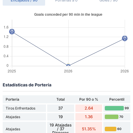
Encajados / 90'
Porterías a 0
Goles / 90'
Estadísticas de Portería
Portería
Total
Por 90 o %
Percentil
37
2.64
Tiros Enfrentados
99
19
1.36
Atajadas
70
19 Atajadas
/ 37
51.35%
Atajadas
60
Disparos