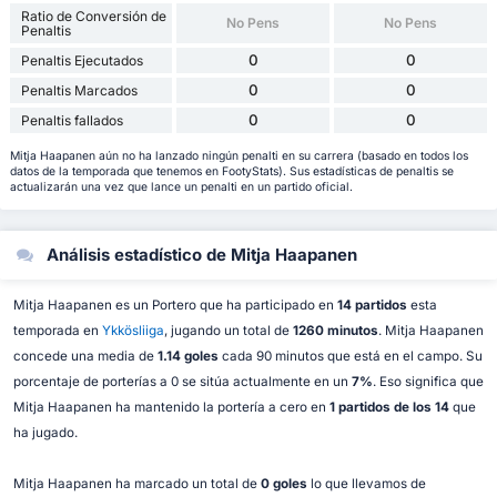
Ratio de Conversión de
No Pens
No Pens
Penaltis
0
0
Penaltis Ejecutados
0
0
Penaltis Marcados
0
0
Penaltis fallados
Mitja Haapanen aún no ha lanzado ningún penalti en su carrera (basado en todos los
datos de la temporada que tenemos en FootyStats). Sus estadísticas de penaltis se
actualizarán una vez que lance un penalti en un partido oficial.
Análisis estadístico de Mitja Haapanen
Mitja Haapanen es un Portero que ha participado en
14 partidos
esta
temporada en
Ykkösliiga
, jugando un total de
1260 minutos
. Mitja Haapanen
concede una media de
1.14 goles
cada 90 minutos que está en el campo. Su
porcentaje de porterías a 0 se sitúa actualmente en un
7%
. Eso significa que
Mitja Haapanen ha mantenido la portería a cero en
1 partidos de los 14
que
ha jugado.
Mitja Haapanen ha marcado un total de
0 goles
lo que llevamos de