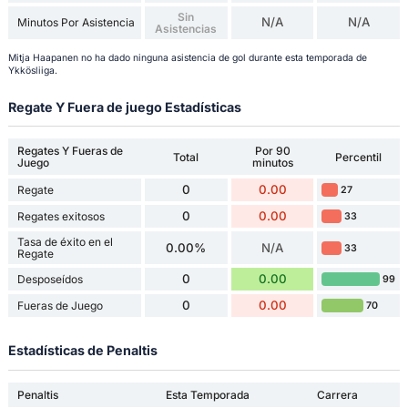
Sin
N/A
N/A
Minutos Por Asistencia
Asistencias
Mitja Haapanen no ha dado ninguna asistencia de gol durante esta temporada de
Ykkösliiga.
Regate Y Fuera de juego Estadísticas
Regates Y Fueras de
Por 90
Total
Percentil
Juego
minutos
0
0.00
Regate
27
0
0.00
Regates exitosos
33
Tasa de éxito en el
0.00%
N/A
33
Regate
0
0.00
Desposeídos
99
0
0.00
Fueras de Juego
70
Estadísticas de Penaltis
Penaltis
Esta Temporada
Carrera