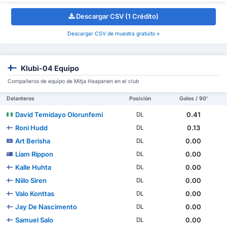
Descargar CSV (1 Crédito)
Descargar CSV de muestra gratuito »
Klubi-04 Equipo
Compañeros de equipo de Mitja Haapanen en el club
Delanteros
Posición
Goles / 90'
David Temidayo Olorunfemi
0.41
DL
Roni Hudd
0.13
DL
Art Berisha
0.00
DL
Liam Rippon
0.00
DL
Kalle Huhta
0.00
DL
Niilo Siren
0.00
DL
Valo Konttas
0.00
DL
Jay De Nascimento
0.00
DL
Samuel Salo
0.00
DL