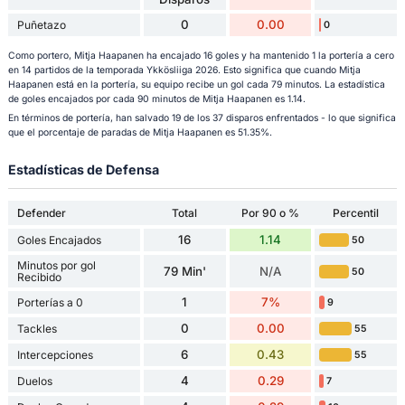
0
0.00
Puñetazo
0
Como portero, Mitja Haapanen ha encajado 16 goles y ha mantenido 1 la portería a cero
en 14 partidos de la temporada Ykkösliiga 2026. Esto significa que cuando Mitja
Haapanen está en la portería, su equipo recibe un gol cada 79 minutos. La estadística
de goles encajados por cada 90 minutos de Mitja Haapanen es 1.14.
En términos de portería, han salvado 19 de los 37 disparos enfrentados - lo que significa
que el porcentaje de paradas de Mitja Haapanen es 51.35%.
Estadísticas de Defensa
Defender
Total
Por 90 o %
Percentil
16
1.14
Goles Encajados
50
Minutos por gol
79 Min'
N/A
50
Recibido
1
7%
Porterías a 0
9
0
0.00
Tackles
55
6
0.43
Intercepciones
55
4
0.29
Duelos
7