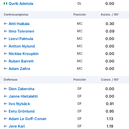
Qurib Adetola
0.00
DL
Centrocampistas
Posición
Asists. / 90'
Ahti Haikala
0.30
MC
Ilmo Toivonen
0.09
MC
Leevi Palmula
0.00
MC
Antton Nylund
0.00
MC
Nicklas Kroupkin
0.00
MC
Ruben Barrett
0.00
MC
Adam Zaitra
0.00
MC
Defensas
Posición
Conce. / 90'
Dion Zaberxha
0.00
DF
Janne Hietalahti
0.00
DF
Iivo Nybäck
0.91
DF
Eetu Grönlund
0.95
DF
Adam Le Goff-Conan
1.13
DF
Jere Kari
1.19
DF