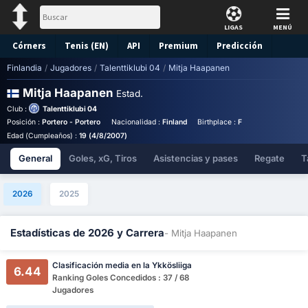
LIGAS
MENÚ
Córners
Tenis (EN)
API
Premium
Predicción
Finlandia
/
Jugadores
/
Talenttiklubi 04
/
Mitja Haapanen
Mitja Haapanen
Estad.
Club :
Talenttiklubi 04
Posición :
Portero - Portero
Nacionalidad :
Finland
Birthplace :
Finland - Finland
Edad (Cumpleaños) :
19 (4/8/2007)
General
Goles, xG, Tiros
Asistencias y pases
Regate
T
2026
2025
Estadísticas de 2026 y Carrera
- Mitja Haapanen
Clasificación media en la Ykkösliiga
6.44
Ranking Goles Concedidos : 37 / 68
Jugadores