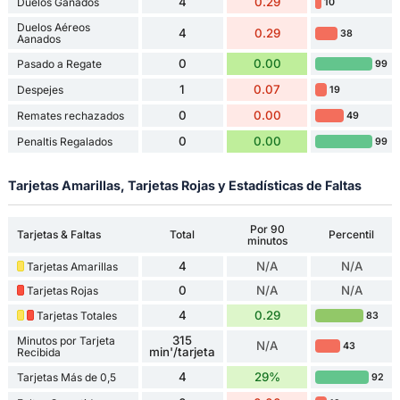
4
0.29
Duelos Ganados
10
Duelos Aéreos
4
0.29
38
Aanados
0
0.00
Pasado a Regate
99
1
0.07
Despejes
19
0
0.00
Remates rechazados
49
0
0.00
Penaltis Regalados
99
Tarjetas Amarillas, Tarjetas Rojas y Estadísticas de Faltas
Por 90
Tarjetas & Faltas
Total
Percentil
minutos
4
N/A
N/A
Tarjetas Amarillas
0
N/A
N/A
Tarjetas Rojas
4
0.29
Tarjetas Totales
83
315
Minutos por Tarjeta
N/A
43
min'/tarjeta
Recibida
4
29%
Tarjetas Más de 0,5
92