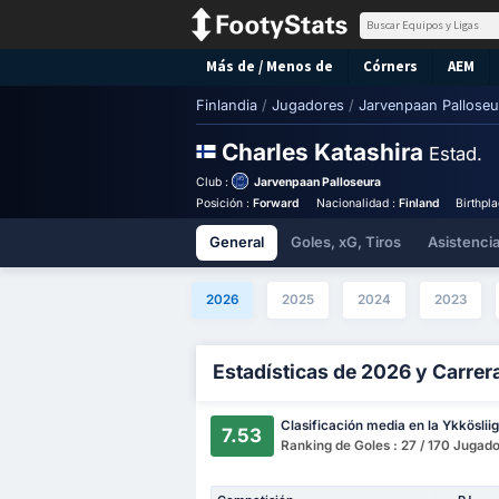
Más de / Menos de
Córners
AEM
Finlandia
/
Jugadores
/
Jarvenpaan Palloseu
Charles Katashira
Estad.
Club :
Jarvenpaan Palloseura
Posición :
Forward
Nacionalidad :
Finland
Birthpl
General
Goles, xG, Tiros
Asistenci
2026
2025
2024
2023
Estadísticas de 2026 y Carrer
Clasificación media en la Ykköslii
7.53
Ranking de Goles : 27 / 170 Jugad