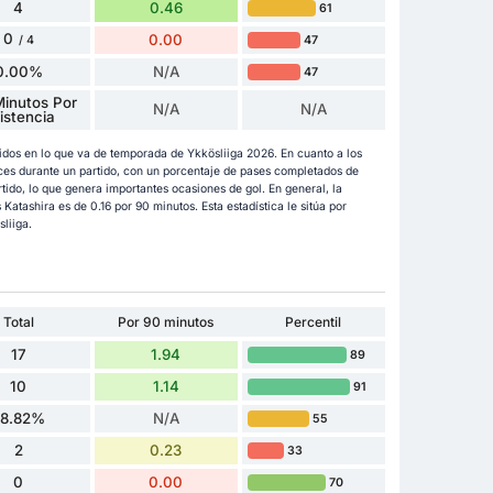
4
0.46
61
0
0.00
47
/ 4
0.00%
N/A
47
inutos Por
N/A
N/A
istencia
rtidos en lo que va de temporada de Ykkösliiga 2026. En cuanto a los
eces durante un partido, con un porcentaje de pases completados de
ido, lo que genera importantes ocasiones de gol. En general, la
atashira es de 0.16 por 90 minutos. Esta estadística le sitúa por
liiga.
Total
Por 90 minutos
Percentil
17
1.94
89
10
1.14
91
58.82%
N/A
55
2
0.23
33
0
0.00
70