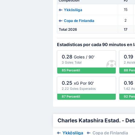
Competición
PJ
15
Ykkösliiga
2
Copa de Finlandia
Total 2026
17
Estadísticas por cada 90 minutos en l
0.28
0.19
Goles / 90'
3 Goles Total
2 Asist
85 Percentil
88 Perc
0.25
0.16
xG Por 90'
2.22 Goles Esperados
1.42 A
87 Percentil
92 Perc
Charles Katashira Estad. - Det
Ykkösliiga
Copa de Finlandia