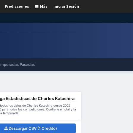
Predicciones
Más
Iniciar Sesión
mporadas Pasadas
a Estadísticas de Charles Katashira
todos los datos de Charles Katashira desde 2022
 para todas las competiciones. Contiene el total y la
la temporada.
Descargar CSV (1 Crédito)