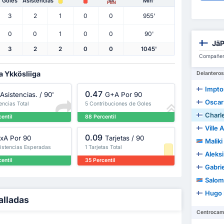
Goles
Asistencias
Min'
PEN
3
2
1
0
0
955'
0
0
1
0
0
90'
JäP
3
2
2
0
0
1045'
Compañero
a Ykkösliiga
Delanteros
Impto
0.47
Asistencias. / 90'
G+A Por 90
Oscar
encias Total
5 Contribuciones de Goles
Charl
entil
88 Percentil
Ville 
0.09
xA Por 90
Tarjetas / 90
Malik
sistencias Esperadas
1 Tarjetas Total
Aleksi
entil
35 Percentil
Gabri
Salom
Hugo 
alladas
Centrocam