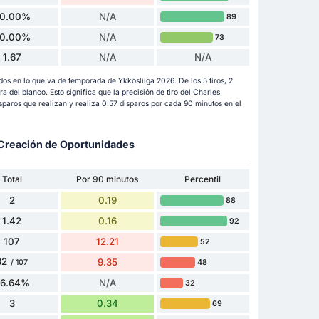
0.00%
N/A
89
0.00%
N/A
73
1.67
N/A
N/A
dos en lo que va de temporada de Ykkösliiga 2026. De los 5 tiros, 2
era del blanco. Esto significa que la precisión de tiro del Charles
paros que realizan y realiza 0.57 disparos por cada 90 minutos en el
y Creación de Oportunidades
Total
Por 90 minutos
Percentil
2
0.19
88
1.42
0.16
92
107
12.21
52
82
9.35
48
/ 107
76.64%
N/A
32
3
0.34
69