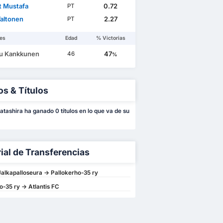
t Mustafa
0.72
PT
Valtonen
2.27
PT
es
Edad
% Victorias
u Kankkunen
47
46
%
os & Títulos
atashira ha ganado 0 títulos en lo que va de su
rial de Transferencias
alkapalloseura -> Pallokerho-35 ry
o-35 ry -> Atlantis FC