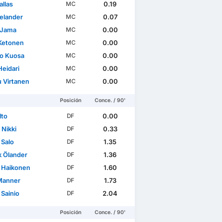
allas
0.19
MC
Selander
0.07
MC
 Jama
0.00
MC
Ketonen
0.00
MC
o Kuosa
0.00
MC
Heidari
0.00
MC
 Virtanen
0.00
MC
Posición
Conce. / 90'
lto
0.00
DF
 Nikki
0.33
DF
 Salo
1.35
DF
k Ölander
1.36
DF
 Haikonen
1.60
DF
Manner
1.73
DF
 Sainio
2.04
DF
Posición
Conce. / 90'