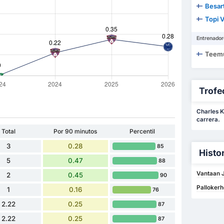
Besar
Topi 
Entrenador
Teem
Trofe
Charles K
carrera.
Total
Por 90 minutos
Percentil
3
0.28
85
Histo
5
0.47
88
Vantaan J
2
0.45
90
Pallokerh
1
0.16
76
2.22
0.25
87
2.22
0.25
87