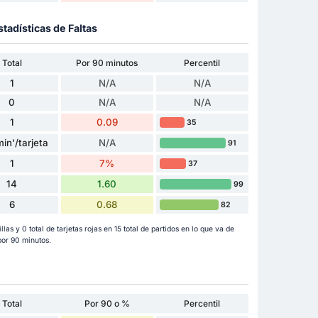
stadísticas de Faltas
Total
Por 90 minutos
Percentil
1
N/A
N/A
0
N/A
N/A
1
0.09
35
in'/tarjeta
N/A
91
1
7%
37
14
1.60
99
6
0.68
82
llas y 0 total de tarjetas rojas en 15 total de partidos en lo que va de
por 90 minutos.
Total
Por 90 o %
Percentil