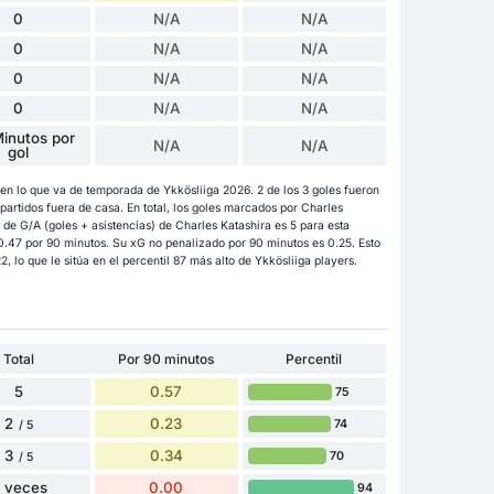
0
N/A
N/A
0
N/A
N/A
0
N/A
N/A
0
N/A
N/A
inutos por
N/A
N/A
gol
en lo que va de temporada de Ykkösliiga 2026. 2 de los 3 goles fueron
artidos fuera de casa. En total, los goles marcados por Charles
 de G/A (goles + asistencias) de Charles Katashira es 5 para esta
 0.47 por 90 minutos. Su xG no penalizado por 90 minutos es 0.25. Esto
, lo que le sitúa en el percentil 87 más alto de Ykkösliiga players.
Total
Por 90 minutos
Percentil
5
0.57
75
2
0.23
74
/ 5
3
0.34
70
/ 5
 veces
0.00
94