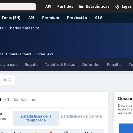
API
Partidos
Estadísticas
Ligas
Tenis (EN)
API
Premium
Predicción
CSV
ra
/
Charles Katashira
ace :
Finland - Finland
Dorsal :
#21
as y pases
Regate
Tarjetas & Faltas
Defender
Penaltis
Te
2022
Descarg
a
- Charles Katashira
Descarga 
hasta 2026
media de 
ga
Estadísticas de la
Estadísticas de Carrera
ores
temporada