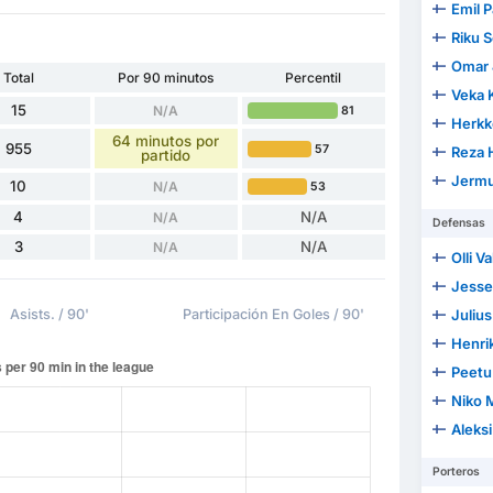
Emil P
Riku 
Omar
Total
Por 90 minutos
Percentil
Veka 
15
N/A
81
Herkk
64 minutos por
955
57
Reza 
partido
Jermu
10
N/A
53
4
N/A
N/A
Defensas
3
N/A
N/A
Olli Va
Jesse
Asists. / 90'
Participación En Goles / 90'
Julius
Henri
Peetu
Niko 
Aleksi
Porteros