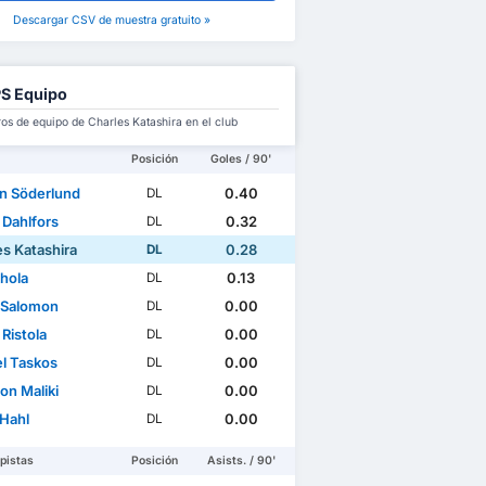
Descargar CSV de muestra gratuito »
S Equipo
s de equipo de Charles Katashira en el club
Posición
Goles / 90'
n Söderlund
0.40
DL
 Dahlfors
0.32
DL
es Katashira
0.28
DL
Ahola
0.13
DL
i Salomon
0.00
DL
 Ristola
0.00
DL
el Taskos
0.00
DL
on Maliki
0.00
DL
Hahl
0.00
DL
pistas
Posición
Asists. / 90'