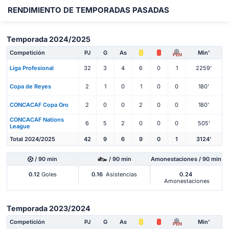
RENDIMIENTO DE TEMPORADAS PASADAS
Temporada 2024/2025
Competición
PJ
G
As
Min'
PEN
Liga Profesional
32
3
4
6
0
1
2259'
Copa de Reyes
2
1
0
1
0
0
180'
CONCACAF Copa Oro
2
0
0
2
0
0
180'
CONCACAF Nations
6
5
2
0
0
0
505'
League
Total 2024/2025
42
9
6
9
0
1
3124'
/ 90 min
/ 90 min
Amonestaciones / 90 min
0.12
Goles
0.16
Asistencias
0.24
Amonestaciones
Temporada 2023/2024
Competición
PJ
G
As
Min'
PEN