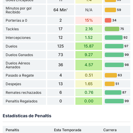
Minutos por gol
64 Min'
N/A
59
Recibido
2
15%
Porterías a 0
34
17
2.16
Tackles
75
12
1.52
Intercepciones
92
125
15.87
Duelos
97
73
9.27
Duelos Ganados
99
Duelos Aéreos
36
4.57
98
Aanados
4
0.51
Pasado a Regate
63
13
1.65
Despejes
51
6
0.76
Remates rechazados
87
0
0.00
Penaltis Regalados
99
Estadísticas de Penaltis
Penaltis
Esta Temporada
Carrera