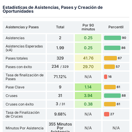
Estadísticas de Asistencias, Pases y Creación de
Oportunidades
Por 90
Asistencias y Pases
Total
Percentil
minutos
2
0.25
Asistencias
90
Asistencias Esperadas
1.99
0.25
86
(xA)
329
41.76
Pases totales
67
234
29.70
Pases con éxito
57
/ 329
Tasa de finalización de
71.12%
N/A
16
Pases
9
1.14
Pase Clave
61
31
3.94
Cruses
88
3
0.38
Cruses con éxito
61
/ 31
Tasa de Finalización
9.68%
N/A
27
de Cruces
355 Minutos
Por
N/A
N/A
Minutos Por Asistencia
Asistencia