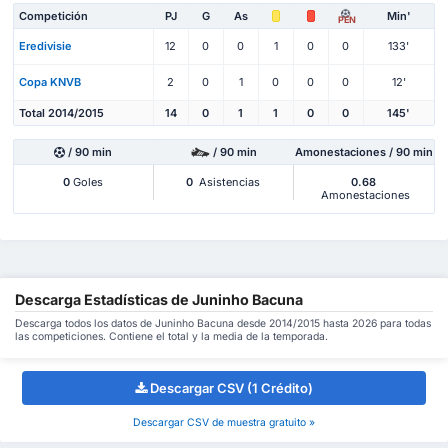
Competición
PJ
G
As
Min'
PEN
Eredivisie
12
0
0
1
0
0
133'
Copa KNVB
2
0
1
0
0
0
12'
Total 2014/2015
14
0
1
1
0
0
145'
/ 90 min
/ 90 min
Amonestaciones / 90 min
0
Goles
0
Asistencias
0.68
Amonestaciones
Descarga Estadísticas de Juninho Bacuna
Descarga todos los datos de Juninho Bacuna desde 2014/2015 hasta 2026 para todas
las competiciones. Contiene el total y la media de la temporada.
Descargar CSV (1 Crédito)
Descargar CSV de muestra gratuito »