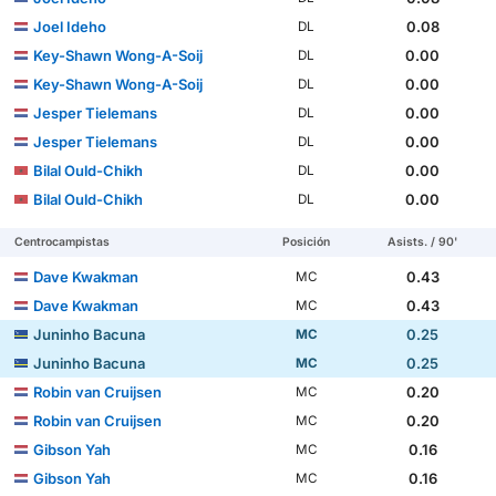
Joel Ideho
0.08
DL
Key-Shawn Wong-A-Soij
0.00
DL
Key-Shawn Wong-A-Soij
0.00
DL
Jesper Tielemans
0.00
DL
Jesper Tielemans
0.00
DL
Bilal Ould-Chikh
0.00
DL
Bilal Ould-Chikh
0.00
DL
Centrocampistas
Posición
Asists. / 90'
Dave Kwakman
0.43
MC
Dave Kwakman
0.43
MC
Juninho Bacuna
0.25
MC
Juninho Bacuna
0.25
MC
Robin van Cruijsen
0.20
MC
Robin van Cruijsen
0.20
MC
Gibson Yah
0.16
MC
Gibson Yah
0.16
MC