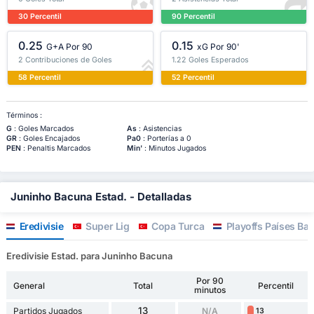
30 Percentil
90 Percentil
0.25
0.15
G+A Por 90
xG Por 90'
2 Contribuciones de Goles
1.22 Goles Esperados
58 Percentil
52 Percentil
Términos :
G
: Goles Marcados
As
: Asistencias
GR
: Goles Encajados
Pa0
: Porterías a 0
PEN
: Penaltis Marcados
Min'
: Minutos Jugados
Juninho Bacuna Estad. - Detalladas
Eredivisie
Super Lig
Copa Turca
Playoffs Países Baj
Eredivisie Estad. para Juninho Bacuna
Por 90
General
Total
Percentil
minutos
13
Partidos Jugados
N/A
13