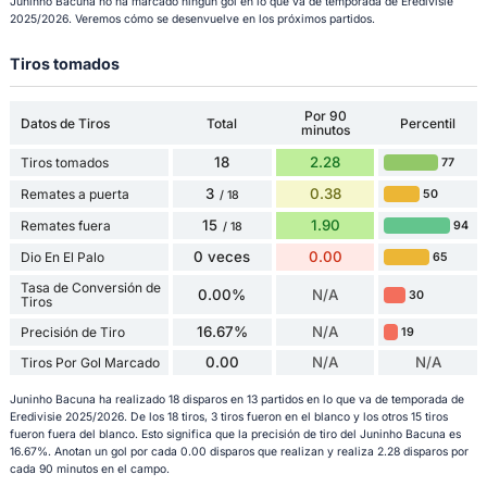
Juninho Bacuna no ha marcado ningún gol en lo que va de temporada de Eredivisie
2025/2026. Veremos cómo se desenvuelve en los próximos partidos.
Tiros tomados
Por 90
Datos de Tiros
Total
Percentil
minutos
18
2.28
Tiros tomados
77
3
0.38
Remates a puerta
50
/ 18
15
1.90
Remates fuera
94
/ 18
0 veces
0.00
Dio En El Palo
65
Tasa de Conversión de
0.00%
N/A
30
Tiros
16.67%
N/A
Precisión de Tiro
19
0.00
N/A
N/A
Tiros Por Gol Marcado
Juninho Bacuna ha realizado 18 disparos en 13 partidos en lo que va de temporada de
Eredivisie 2025/2026. De los 18 tiros, 3 tiros fueron en el blanco y los otros 15 tiros
fueron fuera del blanco. Esto significa que la precisión de tiro del Juninho Bacuna es
16.67%. Anotan un gol por cada 0.00 disparos que realizan y realiza 2.28 disparos por
cada 90 minutos en el campo.