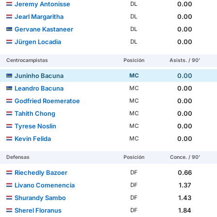
Jeremy Antonisse
0.00
DL
Jearl Margaritha
0.00
DL
Gervane Kastaneer
0.00
DL
Jürgen Locadia
0.00
DL
Centrocampistas
Posición
Asists. / 90'
Juninho Bacuna
0.00
MC
Leandro Bacuna
0.00
MC
Godfried Roemeratoe
0.00
MC
Tahith Chong
0.00
MC
Tyrese Noslin
0.00
MC
Kevin Felida
0.00
MC
Defensas
Posición
Conce. / 90'
Riechedly Bazoer
0.66
DF
Livano Comenencia
1.37
DF
Shurandy Sambo
1.43
DF
Sherel Floranus
1.84
DF