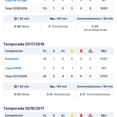
Copa de la Liga
1
0
0
1
0
0
90'
Total 2018/2019
23
1
0
5
0
0
1550'
/ 90 min
/ 90 min
Amonestaciones / 90 min
0.06
Goles
0
Asistencias
0.25
Amonestaciones
Temporada 2017/2018
Competición
PJ
G
As
Min'
PEN
Eredivisie
33
1
4
5
0
0
2592'
Copa KNVB
2
2
0
1
0
0
180'
Total 2017/2018
35
3
4
6
0
0
2772'
/ 90 min
/ 90 min
Amonestaciones / 90 min
0.03
Goles
0.14
Asistencias
0.17
Amonestaciones
Temporada 2016/2017
Competición
PJ
G
As
Min'
PEN