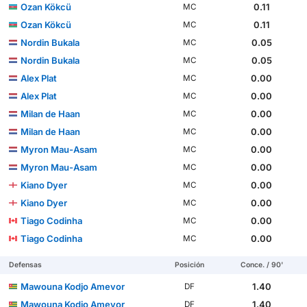
Ozan Kökcü
0.11
MC
Ozan Kökcü
0.11
MC
Nordin Bukala
0.05
MC
Nordin Bukala
0.05
MC
Alex Plat
0.00
MC
Alex Plat
0.00
MC
Milan de Haan
0.00
MC
Milan de Haan
0.00
MC
Myron Mau-Asam
0.00
MC
Myron Mau-Asam
0.00
MC
Kiano Dyer
0.00
MC
Kiano Dyer
0.00
MC
Tiago Codinha
0.00
MC
Tiago Codinha
0.00
MC
Defensas
Posición
Conce. / 90'
Mawouna Kodjo Amevor
1.40
DF
Mawouna Kodjo Amevor
1.40
DF