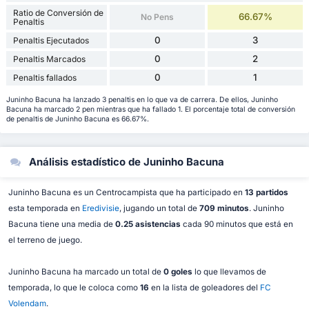
Ratio de Conversión de
66.67%
No Pens
Penaltis
0
3
Penaltis Ejecutados
0
2
Penaltis Marcados
0
1
Penaltis fallados
Juninho Bacuna ha lanzado 3 penaltis en lo que va de carrera. De ellos, Juninho
Bacuna ha marcado 2 pen mientras que ha fallado 1. El porcentaje total de conversión
de penaltis de Juninho Bacuna es 66.67%.
Análisis estadístico de Juninho Bacuna
Juninho Bacuna es un Centrocampista que ha participado en
13 partidos
esta temporada en
Eredivisie
, jugando un total de
709 minutos
. Juninho
Bacuna tiene una media de
0.25 asistencias
cada 90 minutos que está en
el terreno de juego.
Juninho Bacuna ha marcado un total de
0 goles
lo que llevamos de
temporada, lo que le coloca como
16
en la lista de goleadores del
FC
Volendam
.