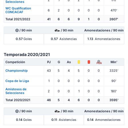
Selecciones
WC Qualification
6
2
0
0
0
0
470'
CONCACAF
Total 2021/2022
41
6
6
9
1
0
2607'
/ 90 min
/ 90 min
Amonestaciones / 90 min
0.57
Goles
0.57
Asistencias
1.13
Amonestaciones
Temporada 2020/2021
Competición
PJ
G
As
Min'
PEN
Championship
43
5
4
5
0
0
3325'
Copa de la Liga
1
0
0
0
0
0
90'
Amistosos de
2
0
0
1
0
0
180'
Selecciones
Total 2020/2021
46
5
4
6
0
0
3595'
/ 90 min
/ 90 min
Amonestaciones / 90 min
0.14
Goles
0.11
Asistencias
0.14
Amonestaciones