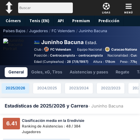
LIGAS
MENÚ
Córners
Tenis (EN)
API
Premium
Predicción
Países Bajos
/
Jugadores
/
FC Volendam
/
Juninho Bacuna
Juninho Bacuna
Estad.
Club :
FC Volendam
Equipo Nacional :
Curacao National
Posición :
Centrocampista - centrocampista
Nacionalidad :
Cura
Edad (Cumpleaños) :
28 (7/8/1997)
Altura :
178cm
Peso :
77kg
General
Goles, xG, Tiros
Asistencias y pases
Regate
T
2025/2026
2024/2025
2023/2024
2022/2023
202
Estadísticas de 2025/2026 y Carrera
- Juninho Bacuna
Clasificación media en la Eredivisie
6.41
Ranking de Asistencias : 48 / 384
Jugadores