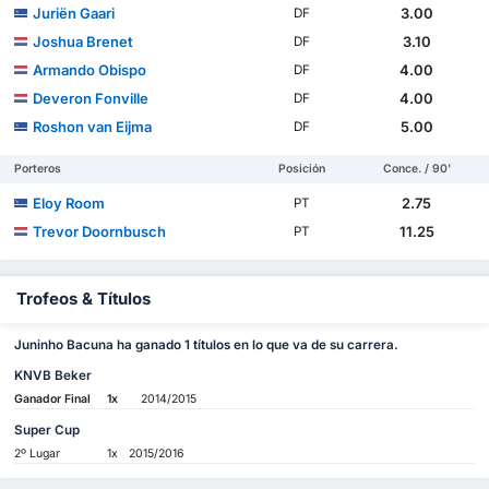
Juriën Gaari
3.00
DF
Joshua Brenet
3.10
DF
Armando Obispo
4.00
DF
Deveron Fonville
4.00
DF
Roshon van Eijma
5.00
DF
Porteros
Posición
Conce. / 90'
Eloy Room
2.75
PT
Trevor Doornbusch
11.25
PT
Trofeos & Títulos
Juninho Bacuna ha ganado 1 títulos en lo que va de su carrera.
KNVB Beker
Ganador Final
1x
2014/2015
Super Cup
2º Lugar
1x
2015/2016