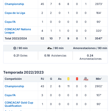
Championship
45
7
6
8
0
1
2973'
Copa de la Liga
2
2
0
1
0
0
164'
Copa FA
1
0
0
0
0
0
90'
CONCACAF Nations
4
1
1
0
0
0
320'
League
Total 2023/2024
52
10
7
9
0
1
3547'
/ 90 min
/ 90 min
Amonestaciones / 90 min
0.21
Goles
0.18
Asistencias
0.24
Amonestaciones
Temporada 2022/2023
Competición
PJ
G
As
Min'
PEN
Championship
43
2
6
11
0
0
2902'
Copa FA
3
0
0
0
0
0
107'
CONCACAF Gold Cup
1
0
0
0
0
0
90'
Qualification