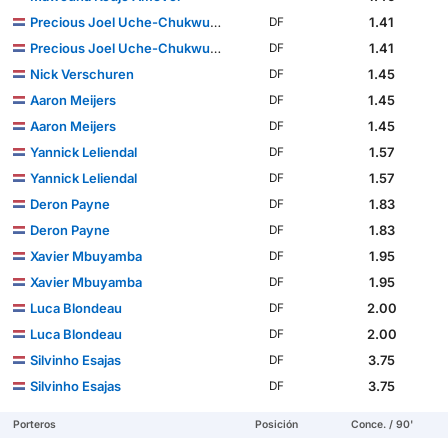
Precious Joel Uche-Chukwu Ugwu
1.41
DF
Precious Joel Uche-Chukwu Ugwu
1.41
DF
Nick Verschuren
1.45
DF
Aaron Meijers
1.45
DF
Aaron Meijers
1.45
DF
Yannick Leliendal
1.57
DF
Yannick Leliendal
1.57
DF
Deron Payne
1.83
DF
Deron Payne
1.83
DF
Xavier Mbuyamba
1.95
DF
Xavier Mbuyamba
1.95
DF
Luca Blondeau
2.00
DF
Luca Blondeau
2.00
DF
Silvinho Esajas
3.75
DF
Silvinho Esajas
3.75
DF
Porteros
Posición
Conce. / 90'