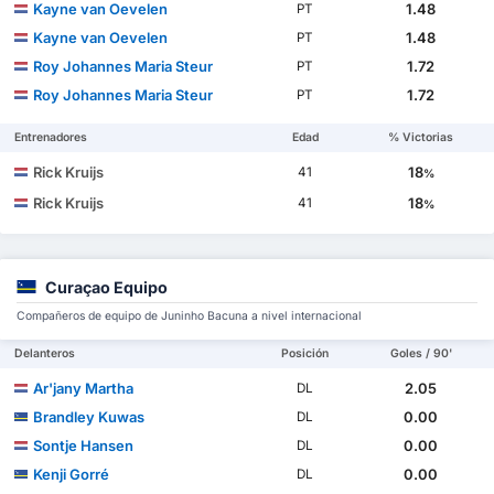
Kayne van Oevelen
1.48
PT
Kayne van Oevelen
1.48
PT
Roy Johannes Maria Steur
1.72
PT
Roy Johannes Maria Steur
1.72
PT
Entrenadores
Edad
% Victorias
Rick Kruijs
18
41
%
Rick Kruijs
18
41
%
Curaçao Equipo
Compañeros de equipo de Juninho Bacuna a nivel internacional
Delanteros
Posición
Goles / 90'
Ar'jany Martha
2.05
DL
Brandley Kuwas
0.00
DL
Sontje Hansen
0.00
DL
Kenji Gorré
0.00
DL