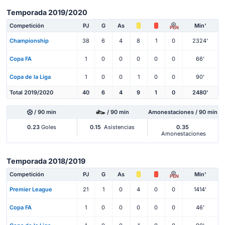
Temporada 2019/2020
Competición
PJ
G
As
Min'
PEN
Championship
38
6
4
8
1
0
2324'
Copa FA
1
0
0
0
0
0
66'
Copa de la Liga
1
0
0
1
0
0
90'
Total 2019/2020
40
6
4
9
1
0
2480'
/ 90 min
/ 90 min
Amonestaciones / 90 min
0.23
Goles
0.15
Asistencias
0.35
Amonestaciones
Temporada 2018/2019
Competición
PJ
G
As
Min'
PEN
Premier League
21
1
0
4
0
0
1414'
Copa FA
1
0
0
0
0
0
46'