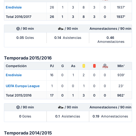
Eredivisie
26
1
3
8
3
0
1937'
Total 2016/2017
26
1
3
8
3
0
1937'
/ 90 min
/ 90 min
Amonestaciones / 90 min
0.05
Goles
0.14
Asistencias
0.46
Amonestaciones
Temporada 2015/2016
Competición
PJ
G
As
Min'
PEN
Eredivisie
16
0
1
2
0
0
939'
UEFA Europa League
1
0
0
1
0
0
23'
Total 2015/2016
17
0
1
3
0
0
962'
/ 90 min
/ 90 min
Amonestaciones / 90 min
0
Goles
0.1
Asistencias
0.19
Amonestaciones
Temporada 2014/2015