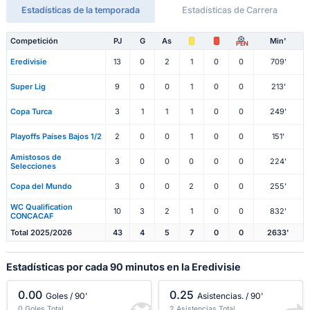
Estadísticas de la temporada
Estadísticas de Carrera
Competición
PJ
G
As
Min'
PEN
Eredivisie
13
0
2
1
0
0
709'
Super Lig
9
0
0
1
0
0
213'
Copa Turca
3
1
1
1
0
0
249'
Playoffs Países Bajos 1/2
2
0
0
1
0
0
151'
Amistosos de
3
0
0
0
0
0
224'
Selecciones
Copa del Mundo
3
0
0
2
0
0
255'
WC Qualification
10
3
2
1
0
0
832'
CONCACAF
Total 2025/2026
43
4
5
7
0
0
2633'
Estadísticas por cada 90 minutos en la Eredivisie
0.00
0.25
Goles / 90'
Asistencias. / 90'
0 Goles Total
2 Asistencias Total