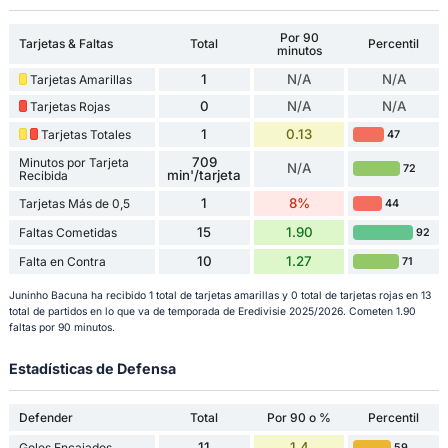
Por 90
Tarjetas & Faltas
Total
Percentil
minutos
1
N/A
N/A
Tarjetas Amarillas
0
N/A
N/A
Tarjetas Rojas
1
0.13
Tarjetas Totales
47
709
Minutos por Tarjeta
N/A
72
min'/tarjeta
Recibida
1
8%
Tarjetas Más de 0,5
44
15
1.90
Faltas Cometidas
92
10
1.27
Falta en Contra
71
Juninho Bacuna ha recibido 1 total de tarjetas amarillas y 0 total de tarjetas rojas en 13
total de partidos en lo que va de temporada de Eredivisie 2025/2026. Cometen 1.90
faltas por 90 minutos.
Estadísticas de Defensa
Defender
Total
Por 90 o %
Percentil
11
1.4
Goles Encajados
59