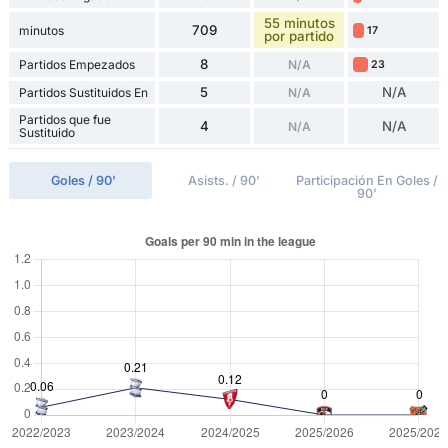
55 minutos
709
minutos
17
por partido
8
Partidos Empezados
N/A
23
5
N/A
Partidos Sustituidos En
N/A
Partidos que fue
4
N/A
N/A
Sustituido
Goles / 90'
Asists. / 90'
Participación En Goles /
90'