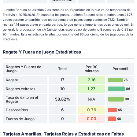
Juninho Bacuna ha asistido 2 asistencias en 13 partidos en lo que va de temporada de
Eredivisie 2025/2026. En cuanto a los pases, Juninho Bacuna pasa el balón unas 41.76
veces durante un partido, con un porcentaje de pases completados de 71.12. También
realiza 1.14 pases clave en cada partido, lo que genera importantes ocasiones de gol. En
general, la producción de xA (asistencias esperadas) de Juninho Bacuna es de 0.25 por
90 minutos. Esta estadística le sitúa por encima del 86 por ciento de los jugadores de la
Eredivisie.
Regate Y Fuera de juego Estadísticas
Regates Y Fueras de
Por 90
Total
Percentil
Juego
minutos
17
2.16
Regate
75
10
1.27
Regates exitosos
86
Tasa de éxito en el
58.82%
N/A
80
Regate
6
0.76
Desposeídos
45
0
0.00
Fueras de Juego
40
Tarjetas Amarillas, Tarjetas Rojas y Estadísticas de Faltas