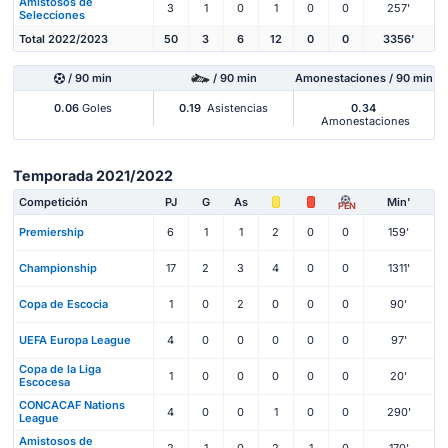
Amistosos de
3
1
0
1
0
0
257'
Selecciones
Total 2022/2023
50
3
6
12
0
0
3356'
/ 90 min
/ 90 min
Amonestaciones / 90 min
0.06
Goles
0.19
Asistencias
0.34
Amonestaciones
Temporada 2021/2022
Competición
PJ
G
As
Min'
PEN
Premiership
6
1
1
2
0
0
159'
Championship
17
2
3
4
0
0
1311'
Copa de Escocia
1
0
2
0
0
0
90'
UEFA Europa League
4
0
0
0
0
0
97'
Copa de la Liga
1
0
0
0
0
0
20'
Escocesa
CONCACAF Nations
4
0
0
1
0
0
290'
League
Amistosos de
2
1
0
2
1
0
170'