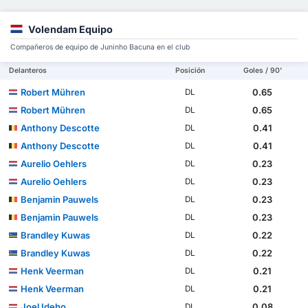
Volendam Equipo
Compañeros de equipo de Juninho Bacuna en el club
Delanteros
Posición
Goles / 90'
Robert Mühren
0.65
DL
Robert Mühren
0.65
DL
Anthony Descotte
0.41
DL
Anthony Descotte
0.41
DL
Aurelio Oehlers
0.23
DL
Aurelio Oehlers
0.23
DL
Benjamin Pauwels
0.23
DL
Benjamin Pauwels
0.23
DL
Brandley Kuwas
0.22
DL
Brandley Kuwas
0.22
DL
Henk Veerman
0.21
DL
Henk Veerman
0.21
DL
Joel Ideho
0.08
DL