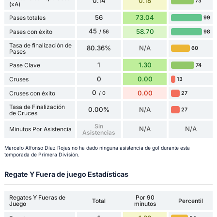
0.14
0.18
73
(xA)
56
73.04
Pases totales
99
45
58.70
Pases con éxito
98
/ 56
Tasa de finalización de
80.36%
N/A
60
Pases
1
1.30
Pase Clave
74
0
0.00
Cruses
13
0
0.00
Cruses con éxito
27
/ 0
Tasa de Finalización
0.00%
N/A
27
de Cruces
Sin
N/A
N/A
Minutos Por Asistencia
Asistencias
Marcelo Alfonso Díaz Rojas no ha dado ninguna asistencia de gol durante esta
temporada de Primera División.
Regate Y Fuera de juego Estadísticas
Regates Y Fueras de
Por 90
Total
Percentil
Juego
minutos