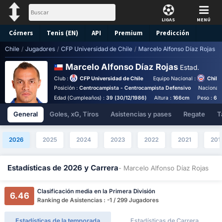
LIGAS
MENÚ
Córners
Tenis (EN)
API
Premium
Predicción
Chile
/
Jugadores
/
CFP Universidad de Chile
/
Marcelo Alfonso Díaz Rojas
Marcelo Alfonso Díaz Rojas
Estad.
Club :
CFP Universidad de Chile
Equipo Nacional :
Chile
Posición :
Centrocampista - Centrocampista Defensivo
Nacionali
Edad (Cumpleaños) :
39 (30/12/1986)
Altura :
166cm
Peso :
67
General
Goles, xG, Tiros
Asistencias y pases
Regate
T
2026
2025
2024
2023
2022
2021
201
Estadísticas de 2026 y Carrera
- Marcelo Alfonso Díaz Rojas
Clasificación media en la Primera División
6.46
Ranking de Asistencias : -1 / 299 Jugadores
Estadísticas de la temporada
Estadísticas de Carrera