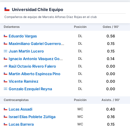
Universidad Chile Equipo
Compañeros de equipo de Marcelo Alfonso Díaz Rojas en el club
Delanteros
Posición
Goles / 90'
Eduardo Vargas
0.56
DL
Maximiliano Gabriel Guerrero Pena
0.15
DL
Juan Martín Lucero
0.15
DL
Ignacio Antonio Vásquez González
0.14
DL
Raúl Octavio Rivero Falero
0.00
DL
Martín Alberto Espinoza Pino
0.00
DL
Vicente Ramírez
0.00
DL
Gonzalo Ezequiel Reyna
0.00
DL
Centrocampistas
Posición
Asists. / 90'
Lucas Assadi
0.40
MC
Israel Elías Poblete Zúñiga
0.16
MC
Lucas Barrera
0.15
MC