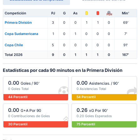
Competición
PJ
G
As
Min'
PEN
Primera División
3
0
0
1
1
0
69'
Copa Sudamericana
1
0
1
0
0
0
7'
Copa Chile
5
0
0
0
0
0
91'
Total 2026
9
0
1
1
1
0
167'
Estadísticas por cada 90 minutos en la Primera División
0.00
0.00
Goles / 90'
Asistencias. / 90'
0 Goles Total
0 Asistencias Total
44 Percentil
54 Percentil
0.00
0.26
G+A Por 90
xG Por 90'
0 Contribuciones de Goles
0.20 Goles Esperados
30 Percentil
75 Percentil