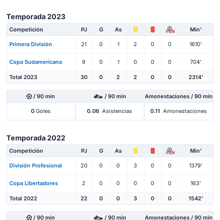
Temporada 2023
Competición
PJ
G
As
Min'
PEN
Primera División
21
0
1
2
0
0
1610'
Copa Sudamericana
9
0
1
0
0
0
704'
Total 2023
30
0
2
2
0
0
2314'
/ 90 min
/ 90 min
Amonestaciones / 90 min
0
Goles
0.06
Asistencias
0.11
Amonestaciones
Temporada 2022
Competición
PJ
G
As
Min'
PEN
División Profesional
20
0
0
3
0
0
1379'
Copa Libertadores
2
0
0
0
0
0
163'
Total 2022
22
0
0
3
0
0
1542'
/ 90 min
/ 90 min
Amonestaciones / 90 min