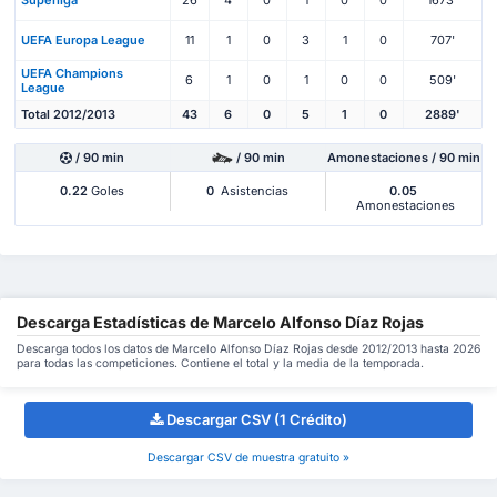
Superliga
26
4
0
1
0
0
1673'
UEFA Europa League
11
1
0
3
1
0
707'
UEFA Champions
6
1
0
1
0
0
509'
League
Total 2012/2013
43
6
0
5
1
0
2889'
/ 90 min
/ 90 min
Amonestaciones / 90 min
0.22
Goles
0
Asistencias
0.05
Amonestaciones
Descarga Estadísticas de Marcelo Alfonso Díaz Rojas
Descarga todos los datos de Marcelo Alfonso Díaz Rojas desde 2012/2013 hasta 2026
para todas las competiciones. Contiene el total y la media de la temporada.
Descargar CSV (1 Crédito)
Descargar CSV de muestra gratuito »