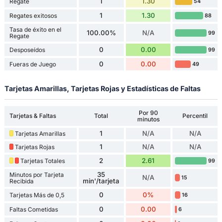
1
1.30
Regate
54
1
1.30
Regates exitosos
88
Tasa de éxito en el
100.00%
N/A
99
Regate
0
0.00
Desposeídos
99
0
0.00
Fueras de Juego
49
Tarjetas Amarillas, Tarjetas Rojas y Estadísticas de Faltas
Por 90
Tarjetas & Faltas
Total
Percentil
minutos
1
N/A
N/A
Tarjetas Amarillas
1
N/A
N/A
Tarjetas Rojas
2
2.61
Tarjetas Totales
99
35
Minutos por Tarjeta
N/A
15
min'/tarjeta
Recibida
0
0%
Tarjetas Más de 0,5
16
0
0.00
Faltas Cometidas
6