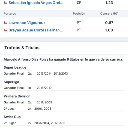
Sebastián Ignacio Vegas Orellana
1.23
DF
Porteros
Posición
Conce. / 90'
Lawrence Vigouroux
0.67
PT
Brayan Josué Cortés Fernández
1.00
PT
Trofeos & Títulos
Marcelo Alfonso Díaz Rojas ha ganado 9 títulos en lo que va de su carrera.
Super League
Ganador Final
2x
2013/2014, 2012/2013
Superliga
Ganador Final
1x
2018/2019
Primera Division
Ganador Final
2x
2011, 2009
2º Lugar
2x
2006, 2005
Swiss Cup
2º Lugar
2x
2013/2014, 2012/2013