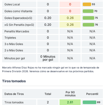
0
0
Goles Local
55
0
0
Goles como Visitante
70
0.20
0.26
Goles Esperados(xG)
75
0.20
0.26
xG Sin Penaltis (npxG)
76
0
N/A
N/A
Penaltis Marcados
0
N/A
N/A
Tripletes
0
N/A
N/A
3 o Más Goles
0
N/A
N/A
2 o Más Goles
0 Minutos
N/A
N/A
Minutos por gol
por gol
Marcelo Alfonso Díaz Rojas no ha marcado ningún gol en lo que va de temporada de
Primera División 2026. Veremos cómo se desenvuelve en los próximos partidos.
Tiros tomados
Por 90
Datos de Tiros
Total
Percentil
minutos
2
2.61
Tiros tomados
89