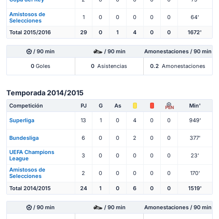
Amistosos de
1
0
0
0
0
0
64'
Selecciones
Total 2015/2016
29
0
1
4
0
0
1672'
/ 90 min
/ 90 min
Amonestaciones / 90 min
0
Goles
0
Asistencias
0.2
Amonestaciones
Temporada 2014/2015
Competición
PJ
G
As
Min'
PEN
Superliga
13
1
0
4
0
0
949'
Bundesliga
6
0
0
2
0
0
377'
UEFA Champions
3
0
0
0
0
0
23'
League
Amistosos de
2
0
0
0
0
0
170'
Selecciones
Total 2014/2015
24
1
0
6
0
0
1519'
/ 90 min
/ 90 min
Amonestaciones / 90 min