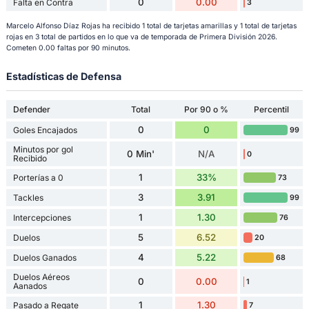
0
0.00
Falta en Contra
3
Marcelo Alfonso Díaz Rojas ha recibido 1 total de tarjetas amarillas y 1 total de tarjetas
rojas en 3 total de partidos en lo que va de temporada de Primera División 2026.
Cometen 0.00 faltas por 90 minutos.
Estadísticas de Defensa
Defender
Total
Por 90 o %
Percentil
0
0
Goles Encajados
99
Minutos por gol
0 Min'
N/A
0
Recibido
1
33%
Porterías a 0
73
3
3.91
Tackles
99
1
1.30
Intercepciones
76
5
6.52
Duelos
20
4
5.22
Duelos Ganados
68
Duelos Aéreos
0
0.00
1
Aanados
1
1.30
Pasado a Regate
7