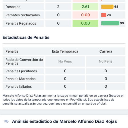
2
2.61
Despejes
68
0
0.00
Remates rechazados
28
0
0.00
Penaltis Regalados
99
Estadísticas de Penaltis
Penaltis
Esta Temporada
Carrera
Ratio de Conversión de
No Pens
No Pens
Penaltis
0
0
Penaltis Ejecutados
0
0
Penaltis Marcados
0
0
Penaltis fallados
Marcelo Alfonso Díaz Rojas aún no ha lanzado ningún penalti en su carrera (basado en
todos los datos de la temporada que tenemos en FootyStats). Sus estadísticas de
penaltis se actualizarán una vez que lance un penalti en un partido oficial.
Análisis estadístico de Marcelo Alfonso Díaz Rojas