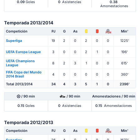
0.09
Goles
0
Asistencias
0.38
Amonestaciones
Temporada 2013/2014
Competición
PJ
G
As
Min'
PEN
Superliga
19
2
0
2
0
0
1225'
UEFA Europa League
3
0
0
2
1
0
196'
UEFA Champions
8
2
3
1
0
0
615'
League
FIFA Copa del Mundo
4
0
0
0
0
0
360'
2014 Brasil
Total 2013/2014
34
4
3
5
1
0
2396'
/ 90 min
/ 90 min
Amonestaciones / 90 min
0.15
Goles
0
Asistencias
0.15
Amonestaciones
Temporada 2012/2013
Competición
PJ
G
As
Min'
PEN