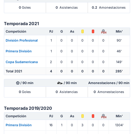
0
Goles
0
Asistencias
0.2
Amonestaciones
Temporada 2021
Competición
PJ
G
As
Min'
PEN
División Profesional
1
0
0
0
0
0
90'
Primera División
1
0
0
0
0
0
46'
Copa Sudamericana
2
0
0
0
0
0
149'
Total 2021
4
0
0
0
0
0
285'
/ 90 min
/ 90 min
Amonestaciones / 90 min
0
Goles
0
Asistencias
0
Amonestaciones
Temporada 2019/2020
Competición
PJ
G
As
Min'
PEN
Primera División
16
1
0
3
0
0
1304'