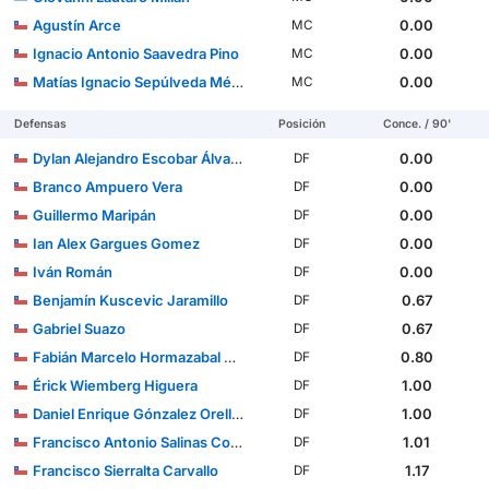
Agustín Arce
0.00
MC
Ignacio Antonio Saavedra Pino
0.00
MC
Matías Ignacio Sepúlveda Méndez
0.00
MC
Defensas
Posición
Conce. / 90'
Dylan Alejandro Escobar Álvarez
0.00
DF
Branco Ampuero Vera
0.00
DF
Guillermo Maripán
0.00
DF
Ian Alex Gargues Gomez
0.00
DF
Iván Román
0.00
DF
Benjamín Kuscevic Jaramillo
0.67
DF
Gabriel Suazo
0.67
DF
Fabián Marcelo Hormazabal Berríos
0.80
DF
Érick Wiemberg Higuera
1.00
DF
Daniel Enrique Gónzalez Orellana
1.00
DF
Francisco Antonio Salinas Concha
1.01
DF
Francisco Sierralta Carvallo
1.17
DF