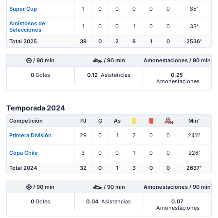
Super Cup
1
0
0
0
0
0
85'
Amistosos de
1
0
0
1
0
0
33'
Selecciones
Total 2025
39
0
2
8
1
0
2536'
/ 90 min
/ 90 min
Amonestaciones / 90 min
0
Goles
0.12
Asistencias
0.25
Amonestaciones
Temporada 2024
Competición
PJ
G
As
Min'
PEN
Primera División
29
0
1
2
0
0
2411'
Copa Chile
3
0
0
1
0
0
226'
Total 2024
32
0
1
3
0
0
2637'
/ 90 min
/ 90 min
Amonestaciones / 90 min
0
Goles
0.04
Asistencias
0.07
Amonestaciones