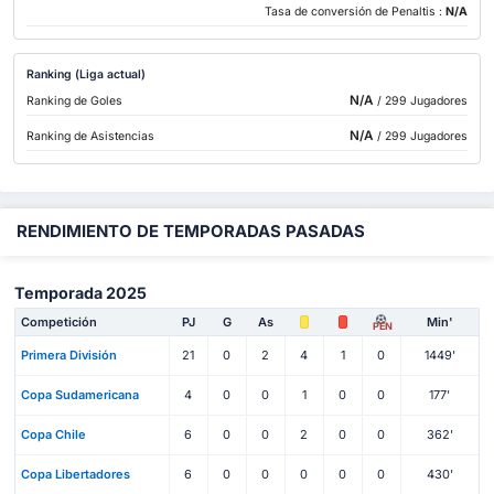
Tasa de conversión de Penaltis :
N/A
Ranking (Liga actual)
N/A
Ranking de Goles
/ 299 Jugadores
N/A
Ranking de Asistencias
/ 299 Jugadores
RENDIMIENTO DE TEMPORADAS PASADAS
Temporada 2025
Competición
PJ
G
As
Min'
PEN
Primera División
21
0
2
4
1
0
1449'
Copa Sudamericana
4
0
0
1
0
0
177'
Copa Chile
6
0
0
2
0
0
362'
Copa Libertadores
6
0
0
0
0
0
430'