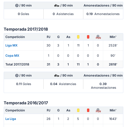
/ 90 min
/ 90 min
Amonestaciones / 90 min
0
Goles
0
Asistencias
0.19
Amonestaciones
Temporada 2017/2018
Competición
PJ
G
As
Min'
PEN
Liga MX
30
3
1
11
1
0
2528'
Copa MX
1
0
0
0
0
0
90'
Total 2017/2018
31
3
1
11
1
0
2618'
/ 90 min
/ 90 min
Amonestaciones / 90 min
0.11
Goles
0.04
Asistencias
0.39
Amonestaciones
Temporada 2016/2017
Competición
PJ
G
As
Min'
PEN
La Liga
26
1
2
5
0
0
1643'