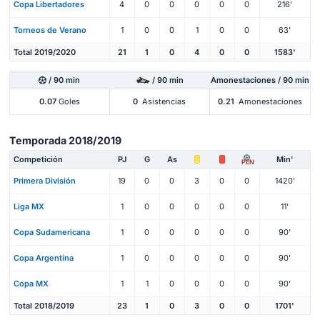
Copa Libertadores
4
0
0
0
0
0
216'
Torneos de Verano
1
0
0
1
0
0
63'
Total 2019/2020
21
1
0
4
0
0
1583'
/ 90 min
/ 90 min
Amonestaciones / 90 min
0.07
Goles
0
Asistencias
0.21
Amonestaciones
Temporada 2018/2019
Competición
PJ
G
As
Min'
PEN
Primera División
19
0
0
3
0
0
1420'
Liga MX
1
0
0
0
0
0
11'
Copa Sudamericana
1
0
0
0
0
0
90'
Copa Argentina
1
0
0
0
0
0
90'
Copa MX
1
1
0
0
0
0
90'
Total 2018/2019
23
1
0
3
0
0
1701'