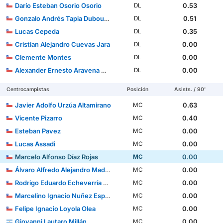
Darío Esteban Osorio Osorio
0.53
DL
Gonzalo Andrés Tapia Dubournais
0.51
DL
Lucas Cepeda
0.35
DL
Cristian Alejandro Cuevas Jara
0.00
DL
Clemente Montes
0.00
DL
Alexander Ernesto Aravena Guzmán
0.00
DL
Centrocampistas
Posición
Asists. / 90'
Javier Adolfo Urzúa Altamirano
0.63
MC
Vicente Pizarro
0.40
MC
Esteban Pavez
0.00
MC
Lucas Assadi
0.00
MC
Marcelo Alfonso Díaz Rojas
0.00
MC
Álvaro Alfredo Alejandro Madrid Gaete
0.00
MC
Rodrigo Eduardo Echeverría Sáez
0.00
MC
Marcelino Ignacio Nuñez Espinoza
0.00
MC
Felipe Ignacio Loyola Olea
0.00
MC
Giovanni Lautaro Millán
0.00
MC