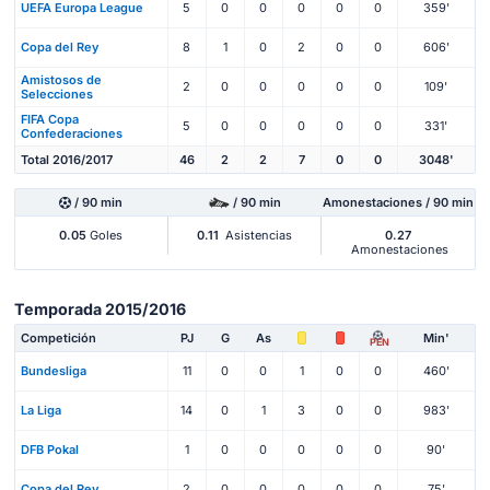
UEFA Europa League
5
0
0
0
0
0
359'
Copa del Rey
8
1
0
2
0
0
606'
Amistosos de
2
0
0
0
0
0
109'
Selecciones
FIFA Copa
5
0
0
0
0
0
331'
Confederaciones
Total 2016/2017
46
2
2
7
0
0
3048'
/ 90 min
/ 90 min
Amonestaciones / 90 min
0.05
Goles
0.11
Asistencias
0.27
Amonestaciones
Temporada 2015/2016
Competición
PJ
G
As
Min'
PEN
Bundesliga
11
0
0
1
0
0
460'
La Liga
14
0
1
3
0
0
983'
DFB Pokal
1
0
0
0
0
0
90'
Copa del Rey
2
0
0
0
0
0
75'