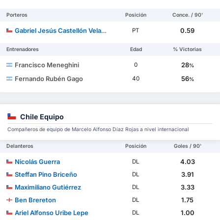
Porteros
Posición
Conce. / 90'
Gabriel Jesús Castellón Velazque
0.59
PT
Entrenadores
Edad
% Victorias
Francisco Meneghini
28
0
%
Fernando Rubén Gago
56
40
%
Chile Equipo
Compañeros de equipo de Marcelo Alfonso Díaz Rojas a nivel internacional
Delanteros
Posición
Goles / 90'
Nicolás Guerra
4.03
DL
Steffan Pino Briceño
3.91
DL
Maximiliano Gutiérrez
3.33
DL
Ben Brereton
1.75
DL
Ariel Alfonso Uribe Lepe
1.00
DL