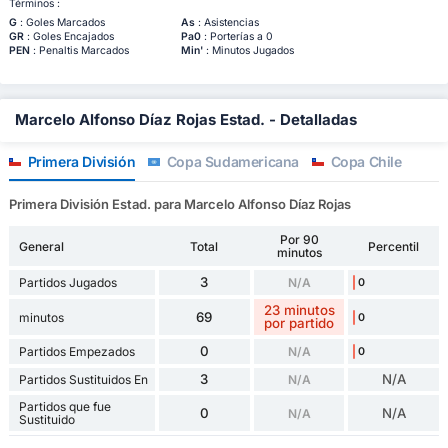
Términos :
G
: Goles Marcados
As
: Asistencias
GR
: Goles Encajados
Pa0
: Porterías a 0
PEN
: Penaltis Marcados
Min'
: Minutos Jugados
Marcelo Alfonso Díaz Rojas Estad. - Detalladas
Primera División
Copa Sudamericana
Copa Chile
Primera División Estad. para Marcelo Alfonso Díaz Rojas
Por 90
General
Total
Percentil
minutos
3
Partidos Jugados
N/A
0
23 minutos
69
minutos
0
por partido
0
Partidos Empezados
N/A
0
3
N/A
Partidos Sustituidos En
N/A
Partidos que fue
0
N/A
N/A
Sustituido