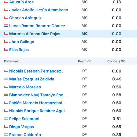
Agustín Arce
0.13
MC
Javier Adolfo Urzúa Altamirano
0.00
MC
Charles Aránguiz
0.00
MC
Lucas Ramón Romero Gómez
0.00
MC
Marcelo Alfonso Díaz Rojas
0.00
MC
Jhon Gallego
0.00
MC
Elias Rojas
0.00
MC
Defensas
Posición
Conce. / 90'
Nicolás Esteban Fernández Muñoz
0.00
DF
Matías Ezequiel Zaldivia
0.49
DF
Marcelo Morales
0.56
DF
Bianneider Nauj Tamayo Escalona
0.58
DF
Fabián Marcelo Hormazabal Berríos
0.60
DF
Nicolás Enrique Ramírez Aguilera
0.60
DF
Felipe Salomoni
0.61
DF
Diego Vargas
0.65
DF
Franco Calderón
0.89
DF