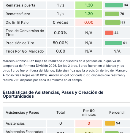
1
1.30
Remates a puerta
94
/ 2
1
1.30
Remates fuera
76
/ 2
0 veces
0.00
Dio En El Palo
82
Tasa de Conversión de
0.00%
N/A
44
Tiros
50.00%
N/A
Precisión de Tiro
91
0.00
N/A
N/A
Tiros Por Gol Marcado
Marcelo Alfonso Díaz Rojas ha realizado 2 disparos en 3 partidos en lo que va de
temporada de Primera División 2026. De los 2 tiros, 1 tiros fueron en el blanco y los
otros 1 tiros fueron fuera del blanco. Esto significa que la precisión de tiro del Marcelo
Alfonso Díaz Rojas es 50.00%. Anotan un gol por cada 0.00 disparos que realizan y
realiza 2.61 disparos por cada 90 minutos en el campo.
Estadísticas de Asistencias, Pases y Creación de
Oportunidades
Por 90
Asistencias y Pases
Total
Percentil
minutos
0
0
Asistencias
54
Asistencias Esperadas