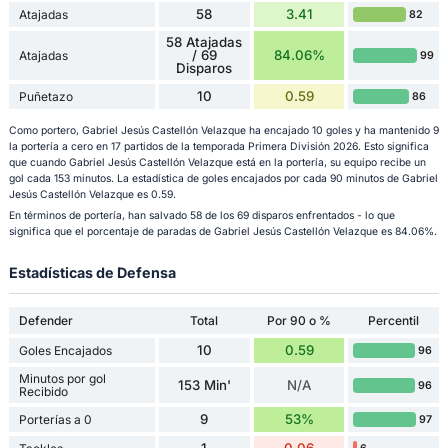
58
3.41
Atajadas
82
58 Atajadas
/ 69
84.06%
Atajadas
99
Disparos
10
0.59
Puñetazo
86
Como portero, Gabriel Jesús Castellón Velazque ha encajado 10 goles y ha mantenido 9
la portería a cero en 17 partidos de la temporada Primera División 2026. Esto significa
que cuando Gabriel Jesús Castellón Velazque está en la portería, su equipo recibe un
gol cada 153 minutos. La estadística de goles encajados por cada 90 minutos de Gabriel
Jesús Castellón Velazque es 0.59.
En términos de portería, han salvado 58 de los 69 disparos enfrentados - lo que
significa que el porcentaje de paradas de Gabriel Jesús Castellón Velazque es 84.06%.
Estadísticas de Defensa
Defender
Total
Por 90 o %
Percentil
10
0.59
Goles Encajados
96
Minutos por gol
153 Min'
N/A
96
Recibido
9
53%
Porterías a 0
97