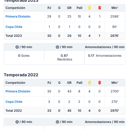
Temporada 2023
Competición
PJ
G
GR
Pa0
Min'
Primera División
29
0
25
10
4
1
2586'
Copa Chile
1
0
1
0
0
0
90'
Total 2023
30
0
26
10
4
1
2676'
/ 90 min
/ 90 min
Amonestaciones / 90 min
0
Goles
0.87
0.17
Amonestaciones
Recibidos
Temporada 2022
Competición
PJ
G
GR
Pa0
Min'
Primera División
30
0
43
8
4
0
2700'
Copa Chile
3
0
2
2
0
0
270'
Total 2022
33
0
45
10
4
0
2970'
/ 90 min
/ 90 min
Amonestaciones / 90 min