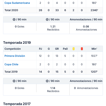
Copa Sudamericana
2
0
4
0
0
0
180'
Total 2020
26
0
33
6
2
0
2340'
/ 90 min
/ 90 min
Amonestaciones / 90 min
0
Goles
1.21
0.08
Recibidos
Amonestaciones
Temporada 2019
Competición
PJ
G
GR
Pa0
Min'
Primera División
12
0
13
5
0
0
1027'
Copa Chile
2
0
2
0
0
0
180'
Total 2019
14
0
15
5
0
0
1207'
/ 90 min
/ 90 min
Amonestaciones / 90 min
0
Goles
1.14
0
Amonestaciones
Recibidos
Temporada 2017