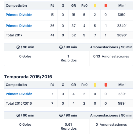
Competición
PJ
G
GR
Pa0
Min'
Primera División
15
0
15
5
2
0
1350'
Primera División
26
0
37
4
5
1
2340'
Total 2017
41
0
52
9
7
1
3690'
/ 90 min
/ 90 min
Amonestaciones / 90 min
0
Goles
1
0.13
Amonestaciones
Recibidos
Temporada 2015/2016
Competición
PJ
G
GR
Pa0
Min'
Primera División
7
0
4
2
0
0
589'
Total 2015/2016
7
0
4
2
0
0
589'
/ 90 min
/ 90 min
Amonestaciones / 90 min
0
Goles
0.61
0
Amonestaciones
Recibidos