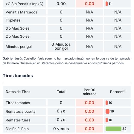
0.00
0.00
xG Sin Penaltis (npxG)
11
0
N/A
N/A
Penaltis Marcados
0
N/A
N/A
Tripletes
0
N/A
N/A
3 o Más Goles
0
N/A
N/A
2 o Más Goles
0 Minutos
N/A
N/A
Minutos por gol
por gol
Gabriel Jesús Castellón Velazque no ha marcado ningún gol en lo que va de temporada
de Primera División 2026. Veremos cómo se desenvuelve en los próximos partidos.
Tiros tomados
Por 90
Datos de Tiros
Total
Percentil
minutos
0
0.00
Tiros tomados
10
0
0.00
Remates a puerta
19
/ 0
0
0.00
Remates fuera
10
/ 0
0 veces
0.00
Dio En El Palo
82