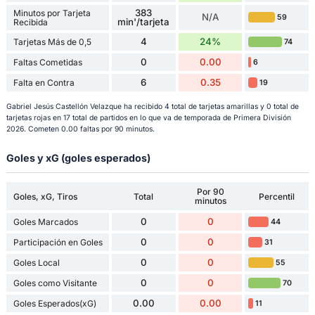
383
Minutos por Tarjeta
N/A
59
min'/tarjeta
Recibida
4
24%
Tarjetas Más de 0,5
74
0
0.00
Faltas Cometidas
6
6
0.35
Falta en Contra
19
Gabriel Jesús Castellón Velazque ha recibido 4 total de tarjetas amarillas y 0 total de
tarjetas rojas en 17 total de partidos en lo que va de temporada de Primera División
2026. Cometen 0.00 faltas por 90 minutos.
Goles y xG (goles esperados)
Por 90
Goles, xG, Tiros
Total
Percentil
minutos
0
0
Goles Marcados
44
0
0
Participación en Goles
31
0
0
Goles Local
55
0
0
Goles como Visitante
70
0.00
0.00
Goles Esperados(xG)
11