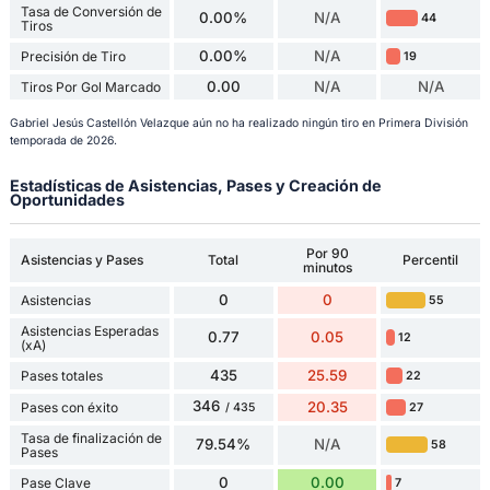
Tasa de Conversión de
0.00%
N/A
44
Tiros
0.00%
N/A
Precisión de Tiro
19
0.00
N/A
N/A
Tiros Por Gol Marcado
Gabriel Jesús Castellón Velazque aún no ha realizado ningún tiro en Primera División
temporada de 2026.
Estadísticas de Asistencias, Pases y Creación de
Oportunidades
Por 90
Asistencias y Pases
Total
Percentil
minutos
0
0
Asistencias
55
Asistencias Esperadas
0.77
0.05
12
(xA)
435
25.59
Pases totales
22
346
20.35
Pases con éxito
27
/ 435
Tasa de finalización de
79.54%
N/A
58
Pases
0
0.00
Pase Clave
7