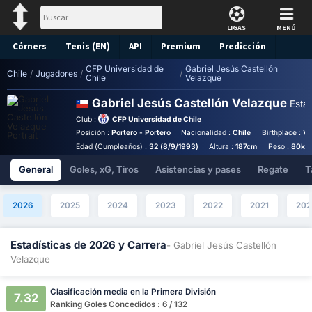
LIGAS
MENÚ
Córners
Tenis (EN)
API
Premium
Predicción
CFP Universidad de
Gabriel Jesús Castellón
Chile
/
Jugadores
/
/
Chile
Velazque
Gabriel Jesús Castellón Velazque
Esta
Club :
CFP Universidad de Chile
Posición :
Portero - Portero
Nacionalidad :
Chile
Birthplace :
Va
Edad (Cumpleaños) :
32 (8/9/1993)
Altura :
187cm
Peso :
80kg
General
Goles, xG, Tiros
Asistencias y pases
Regate
T
2026
2025
2024
2023
2022
2021
202
Estadísticas de 2026 y Carrera
- Gabriel Jesús Castellón
Velazque
Clasificación media en la Primera División
7.32
Ranking Goles Concedidos : 6 / 132