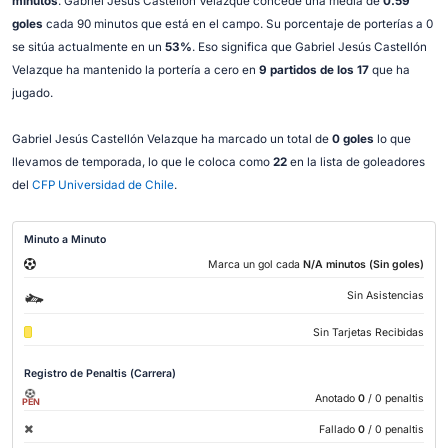
minutos
. Gabriel Jesús Castellón Velazque concede una media de
0.59
goles
cada 90 minutos que está en el campo. Su porcentaje de porterías a 0
se sitúa actualmente en un
53%
. Eso significa que Gabriel Jesús Castellón
Velazque ha mantenido la portería a cero en
9 partidos de los 17
que ha
jugado.
Gabriel Jesús Castellón Velazque ha marcado un total de
0 goles
lo que
llevamos de temporada, lo que le coloca como
22
en la lista de goleadores
del
CFP Universidad de Chile
.
Minuto a Minuto
Marca un gol cada
N/A minutos (Sin goles)
Sin Asistencias
Sin Tarjetas Recibidas
Registro de Penaltis (Carrera)
Anotado
0
/ 0 penaltis
PEN
Fallado
0
/ 0 penaltis