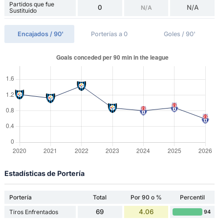
Partidos que fue
0
N/A
N/A
Sustituido
Encajados / 90'
Porterías a 0
Goles / 90'
Estadísticas de Portería
Portería
Total
Por 90 o %
Percentil
69
4.06
Tiros Enfrentados
94