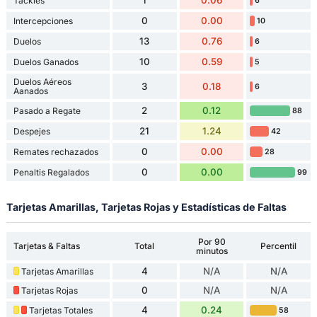
1
0.06
Tackles
6
0
0.00
Intercepciones
10
13
0.76
Duelos
6
10
0.59
Duelos Ganados
5
Duelos Aéreos
3
0.18
6
Aanados
2
0.12
Pasado a Regate
88
21
1.24
Despejes
42
0
0.00
Remates rechazados
28
0
0.00
Penaltis Regalados
99
Tarjetas Amarillas, Tarjetas Rojas y Estadísticas de Faltas
Por 90
Tarjetas & Faltas
Total
Percentil
minutos
4
N/A
N/A
Tarjetas Amarillas
0
N/A
N/A
Tarjetas Rojas
4
0.24
Tarjetas Totales
58