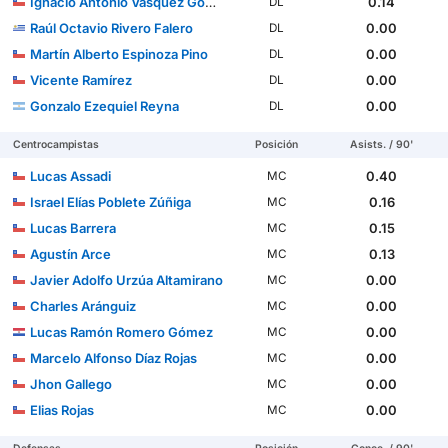
Ignacio Antonio Vásquez González
0.14
DL
Raúl Octavio Rivero Falero
0.00
DL
Martín Alberto Espinoza Pino
0.00
DL
Vicente Ramírez
0.00
DL
Gonzalo Ezequiel Reyna
0.00
DL
Centrocampistas
Posición
Asists. / 90'
Lucas Assadi
0.40
MC
Israel Elías Poblete Zúñiga
0.16
MC
Lucas Barrera
0.15
MC
Agustín Arce
0.13
MC
Javier Adolfo Urzúa Altamirano
0.00
MC
Charles Aránguiz
0.00
MC
Lucas Ramón Romero Gómez
0.00
MC
Marcelo Alfonso Díaz Rojas
0.00
MC
Jhon Gallego
0.00
MC
Elias Rojas
0.00
MC