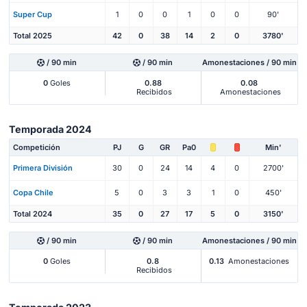
Super Cup
1
0
0
1
0
0
90'
Total 2025
42
0
38
14
2
0
3780'
/ 90 min
/ 90 min
Amonestaciones / 90 min
0
Goles
0.88
0.08
Recibidos
Amonestaciones
Temporada 2024
Competición
PJ
G
GR
Pa0
Min'
Primera División
30
0
24
14
4
0
2700'
Copa Chile
5
0
3
3
1
0
450'
Total 2024
35
0
27
17
5
0
3150'
/ 90 min
/ 90 min
Amonestaciones / 90 min
0
Goles
0.8
0.13
Amonestaciones
Recibidos