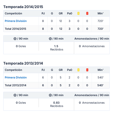
Temporada 2014/2015
Competición
PJ
G
GR
Pa0
Min'
Primera División
8
0
12
3
0
0
720'
Total 2014/2015
8
0
12
3
0
0
720'
/ 90 min
/ 90 min
Amonestaciones / 90 min
0
Goles
1.5
0
Amonestaciones
Recibidos
Temporada 2013/2014
Competición
PJ
G
GR
Pa0
Min'
Primera División
6
0
5
2
0
0
540'
Total 2013/2014
6
0
5
2
0
0
540'
/ 90 min
/ 90 min
Amonestaciones / 90 min
0
Goles
0.83
0
Amonestaciones
Recibidos