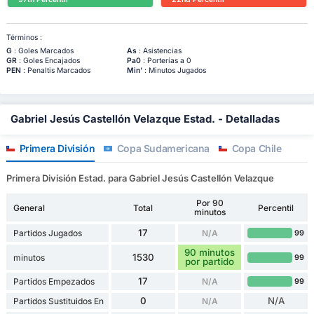
Términos :
G
: Goles Marcados
As
: Asistencias
GR
: Goles Encajados
Pa0
: Porterías a 0
PEN
: Penaltis Marcados
Min'
: Minutos Jugados
Gabriel Jesús Castellón Velazque Estad. - Detalladas
Primera División
Copa Sudamericana
Copa Chile
Primera División Estad. para Gabriel Jesús Castellón Velazque
Por 90
General
Total
Percentil
minutos
17
Partidos Jugados
N/A
99
90 minutos
1530
minutos
99
por partido
17
Partidos Empezados
N/A
99
0
N/A
Partidos Sustituidos En
N/A