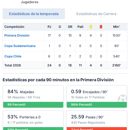
Jugadores
Estadísticas de la temporada
Estadísticas de Carrera
Competición
PJ
G
GR
Pa0
Min'
Primera División
17
0
10
9
4
0
1530'
Copa Sudamericana
1
0
1
0
0
0
90'
Copa Chile
6
0
7
2
0
0
540'
Total 2026
24
0
18
11
4
0
2160'
Estadísticas por cada 90 minutos en la Primera División
84%
0.59
Atajadas
Encajados / 90'
58 Atajadas / 69 Tiros
10 Goles en 17 Partidos
99 Percentil
96th Percentil
53%
25.59
Porterías a 0
Pases / 90'
9 / 17 partidos sin goles
435 Pases Registrados
97th Percentil
22nd Percentil