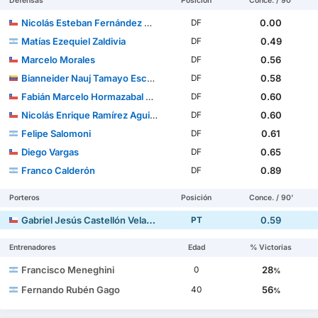
Defensas
Posición
Conce. / 90'
Nicolás Esteban Fernández Muñoz
0.00
DF
Matías Ezequiel Zaldivia
0.49
DF
Marcelo Morales
0.56
DF
Bianneider Nauj Tamayo Escalona
0.58
DF
Fabián Marcelo Hormazabal Berríos
0.60
DF
Nicolás Enrique Ramírez Aguilera
0.60
DF
Felipe Salomoni
0.61
DF
Diego Vargas
0.65
DF
Franco Calderón
0.89
DF
Porteros
Posición
Conce. / 90'
Gabriel Jesús Castellón Velazque
0.59
PT
Entrenadores
Edad
% Victorias
Francisco Meneghini
28
0
%
Fernando Rubén Gago
56
40
%