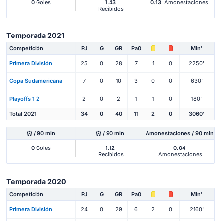
0
Goles
1.43
0.13
Amonestaciones
Recibidos
Temporada 2021
Competición
PJ
G
GR
Pa0
Min'
Primera División
25
0
28
7
1
0
2250'
Copa Sudamericana
7
0
10
3
0
0
630'
Playoffs 1 2
2
0
2
1
1
0
180'
Total 2021
34
0
40
11
2
0
3060'
/ 90 min
/ 90 min
Amonestaciones / 90 min
0
Goles
1.12
0.04
Recibidos
Amonestaciones
Temporada 2020
Competición
PJ
G
GR
Pa0
Min'
Primera División
24
0
29
6
2
0
2160'