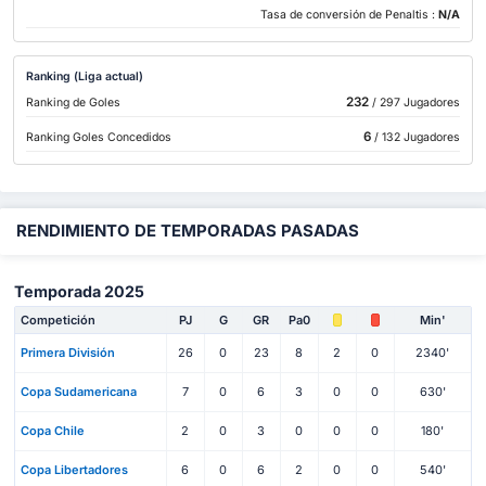
Tasa de conversión de Penaltis :
N/A
Ranking (Liga actual)
232
Ranking de Goles
/ 297 Jugadores
6
Ranking Goles Concedidos
/ 132 Jugadores
RENDIMIENTO DE TEMPORADAS PASADAS
Temporada 2025
Competición
PJ
G
GR
Pa0
Min'
Primera División
26
0
23
8
2
0
2340'
Copa Sudamericana
7
0
6
3
0
0
630'
Copa Chile
2
0
3
0
0
0
180'
Copa Libertadores
6
0
6
2
0
0
540'