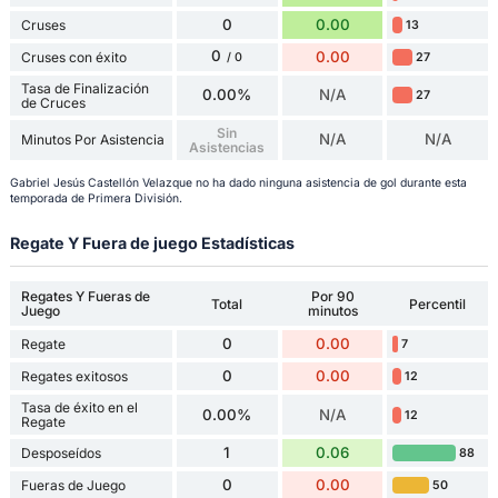
0
0.00
Cruses
13
0
0.00
Cruses con éxito
27
/ 0
Tasa de Finalización
0.00%
N/A
27
de Cruces
Sin
N/A
N/A
Minutos Por Asistencia
Asistencias
Gabriel Jesús Castellón Velazque no ha dado ninguna asistencia de gol durante esta
temporada de Primera División.
Regate Y Fuera de juego Estadísticas
Regates Y Fueras de
Por 90
Total
Percentil
Juego
minutos
0
0.00
Regate
7
0
0.00
Regates exitosos
12
Tasa de éxito en el
0.00%
N/A
12
Regate
1
0.06
Desposeídos
88
0
0.00
Fueras de Juego
50