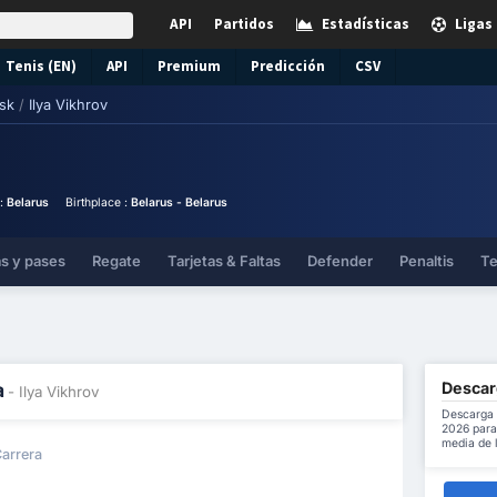
API
Partidos
Estadísticas
Ligas
Tenis (EN)
API
Premium
Predicción
CSV
sk
/
Ilya Vikhrov
 :
Belarus
Birthplace :
Belarus - Belarus
as y pases
Regate
Tarjetas & Faltas
Defender
Penaltis
Te
Descarg
a
- Ilya Vikhrov
Descarga 
2026 para 
media de 
Carrera