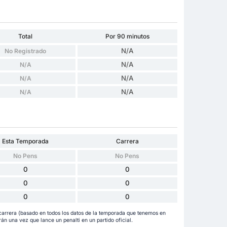
Total
Por 90 minutos
N/A
No Registrado
N/A
N/A
N/A
N/A
N/A
N/A
Esta Temporada
Carrera
No Pens
No Pens
0
0
0
0
0
0
 carrera (basado en todos los datos de la temporada que tenemos en
rán una vez que lance un penalti en un partido oficial.