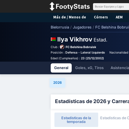
Más de / Menos de
Córners
AEM
Bielorrusia
/
Jugadores
/
FC Belshina Bobrui
Ilya Vikhrov
Estad.
Club :
FC Belshina Bobruisk
Posición :
Defensa - Lateral Izquierdo
Nacionalidad
Edad (Cumpleaños) :
23 (25/12/2002)
General
Goles, xG, Tiros
Asistenci
2026
Estadísticas de 2026 y Carrer
Estadísticas de la
Estadísticas de 
temporada