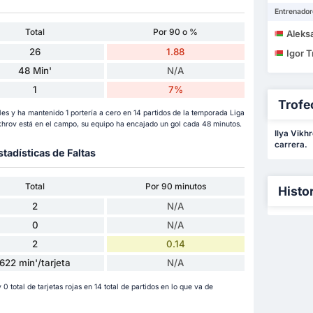
Entrenador
Total
Por 90 o %
Aleks
26
1.88
Igor 
48 Min'
N/A
1
7%
Trofe
es y ha mantenido 1 portería a cero en 14 partidos de la temporada Liga
hrov está en el campo, su equipo ha encajado un gol cada 48 minutos.
Ilya Vikh
carrera.
stadísticas de Faltas
Total
Por 90 minutos
Histo
2
N/A
0
N/A
2
0.14
622 min'/tarjeta
N/A
 0 total de tarjetas rojas en 14 total de partidos en lo que va de