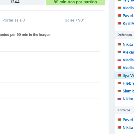
Yriy K
1244
89 minutos por partido
Vladi
Pavel
Porterías a 0
Goles / 90'
Kirill
Defensas
Nikita
Alexa
Vladi
Vladis
Ilya V
Hleb 
Siamio
Nikit
Porteros
Pavel 
Nikita