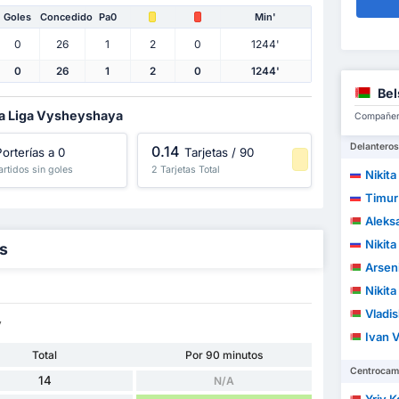
Goles
Concedido
Pa0
Min'
0
26
1
2
0
1244'
0
26
1
2
0
1244'
Bel
 la Liga Vysheyshaya
Compañero
Delanteros
0.14
orterías a 0
Tarjetas / 90
partidos sin goles
2 Tarjetas Total
Nikita
-1 Percentil
Timur
Aleksa
Nikit
as
Arsen
Nikit
Vladi
v
Ivan 
Total
Por 90 minutos
Centrocam
14
N/A