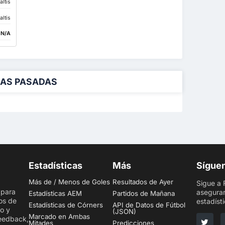
altis
altis
:
N/A
DAS PASADAS
Estadísticas
Más
Sígue
Más de / Menos de Goles
Resultados de Ayer
Sigue a 
 para
asegurar
Estadísticas AEM
Partidos de Mañana
os de
estadísti
Estadísticas de Córners
API de Datos de Fútbol
to y
(JSON)
Marcado en Ambas
feedback,
Mitades
Predicciones