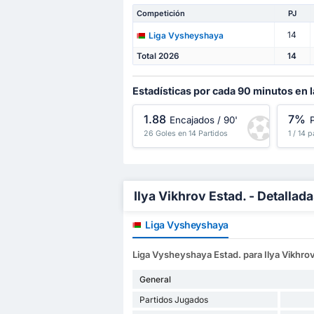
Competición
PJ
14
Liga Vysheyshaya
Total 2026
14
Estadísticas por cada 90 minutos en
1.88
7%
Encajados / 90'
P
26 Goles en 14 Partidos
1 / 14 
Ilya Vikhrov Estad. - Detallad
Liga Vysheyshaya
Liga Vysheyshaya Estad. para Ilya Vikhro
General
Partidos Jugados