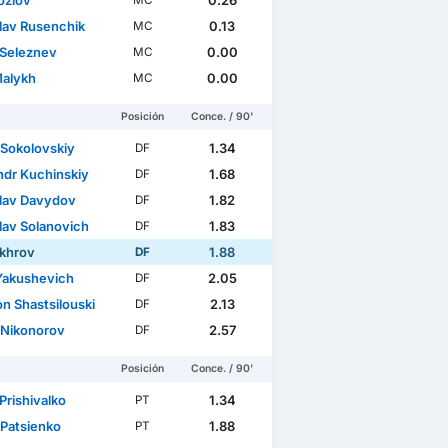
ozlov
0.26
MC
slav Rusenchik
0.13
MC
 Seleznev
0.00
MC
 Malykh
0.00
MC
Posición
Conce. / 90'
 Sokolovskiy
1.34
DF
ndr Kuchinskiy
1.68
DF
slav Davydov
1.82
DF
lav Solanovich
1.83
DF
ikhrov
1.88
DF
Yakushevich
2.05
DF
n Shastsilouski
2.13
DF
a Nikonorov
2.57
DF
Posición
Conce. / 90'
Prishivalko
1.34
PT
 Patsienko
1.88
PT