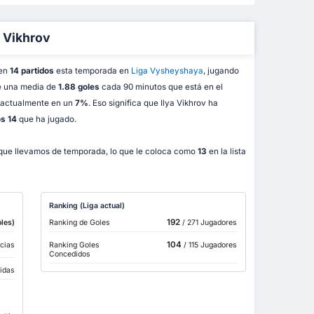
a Vikhrov
 en
14 partidos
esta temporada en
Liga Vysheyshaya
, jugando
de una media de
1.88 goles
cada 90 minutos que está en el
a actualmente en un
7%
. Eso significa que Ilya Vikhrov ha
os 14
que ha jugado.
que llevamos de temporada, lo que le coloca como
13
en la lista
Ranking (Liga actual)
192
les)
Ranking de Goles
/ 271 Jugadores
104
cias
Ranking Goles
/ 115 Jugadores
Concedidos
bidas