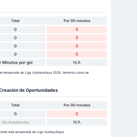
Total
Por 90 minutos
0
0
0
0
0
0
0
0
0 Minutos por gol
N/A
a de temporada de Liga Vysheyshaya 2026. Veremos cómo se
y Creación de Oportunidades
Total
Por 90 minutos
0
0
N/A
Sin Asistencias
urante esta temporada de Liga Vysheyshaya.