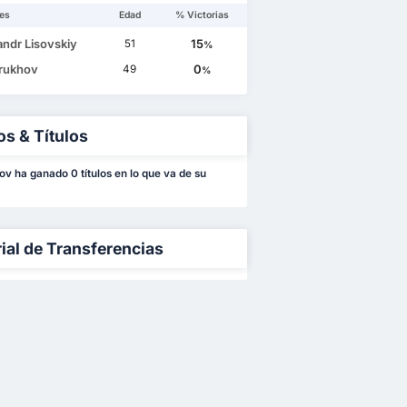
es
Edad
% Victorias
andr Lisovskiy
15
51
%
Trukhov
0
49
%
os & Títulos
rov ha ganado 0 títulos en lo que va de su
rial de Transferencias