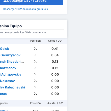
Descargar CSV (1 Crédito)
Descargar CSV de muestra gratuito »
shina Equipo
s de equipo de Ilya Vikhrov en el club
Posición
Goles / 90'
 Golub
0.41
DL
 Galimzyanov
0.34
DL
ndr Shvedchikov
0.13
DL
a Rozmanov
0.12
DL
i Achapovskiy
0.00
DL
a Nekrasov
0.00
DL
slav Kabachevski
0.00
DL
Veras
0.00
DL
pistas
Posición
Asists. / 90'