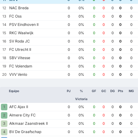
NAC Breda
12
0
0%
0
0
0
0
0
FC Oss
13
0
0%
0
0
0
0
0
PSV Eindhoven II
14
0
0%
0
0
0
0
0
RKC Waalwijk
15
0
0%
0
0
0
0
0
SV Roda JC
16
0
0%
0
0
0
0
0
FC Utrecht II
17
0
0%
0
0
0
0
0
SBV Vitesse
18
0
0%
0
0
0
0
0
FC Volendam
19
0
0%
0
0
0
0
0
VVV Venlo
20
0
0%
0
0
0
0
0
Equipo
PJ
%
GF
GC
DG
Pts
MG
Victoria
AFC Ajax II
1
0
0%
0
0
0
0
0
Almere City FC
2
0
0%
0
0
0
0
0
Alkmaar Zaanstreek II
3
0
0%
0
0
0
0
0
BV De Graafschap
4
0
0%
0
0
0
0
0