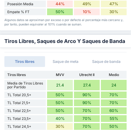
44%
49%
47%
Posesión Media
50%
10%
30%
Empate % FT
Algunos datos se aproximan por exceso o por defecto al porcentaje más cercano y,
por tanto, pueden equivaler al 101% cuando se suman.
Tiros Libres, Saques de Arco Y Saques de Banda
Tiros libres
Saque de meta
Saque de banda
Tiros libres
MVV
Utrecht II
Medio
Media de Tiros Libres
21.4
27.4
24
por Partido
50%
90%
70%
TL Total 20,5+
50%
90%
70%
TL Total 21,5+
50%
70%
60%
TL Total 22,5+
40%
70%
55%
TL Total 23,5+
30%
70%
50%
TL Total 24,5+