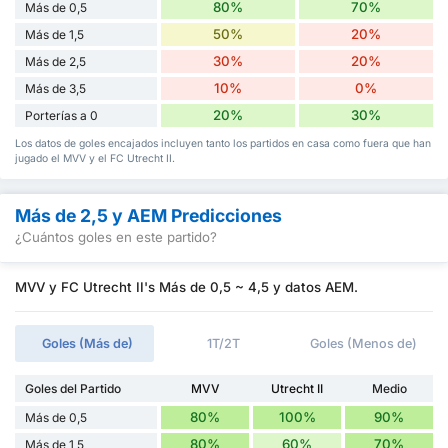
80%
70%
Más de 0,5
50%
20%
Más de 1,5
30%
20%
Más de 2,5
10%
0%
Más de 3,5
20%
30%
Porterías a 0
Los datos de goles encajados incluyen tanto los partidos en casa como fuera que han
jugado el MVV y el FC Utrecht II.
Más de 2,5 y AEM Predicciones
¿Cuántos goles en este partido?
MVV y FC Utrecht II's Más de 0,5 ~ 4,5 y datos AEM.
Goles (Más de)
1T/2T
Goles (Menos de)
Goles del Partido
MVV
Utrecht II
Medio
80%
100%
90%
Más de 0,5
80%
60%
70%
Más de 1,5