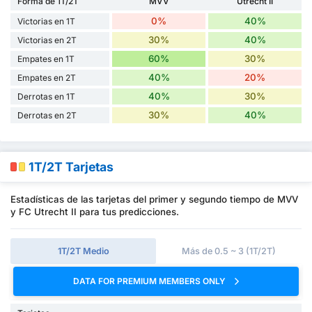
Forma de 1T/2T
MVV
Utrecht II
0%
40%
Victorias en 1T
30%
40%
Victorias en 2T
60%
30%
Empates en 1T
40%
20%
Empates en 2T
40%
30%
Derrotas en 1T
30%
40%
Derrotas en 2T
1T/2T Tarjetas
Estadísticas de las tarjetas del primer y segundo tiempo de MVV
y FC Utrecht II para tus predicciones.
1T/2T Medio
Más de 0.5 ~ 3 (1T/2T)
DATA FOR PREMIUM MEMBERS ONLY