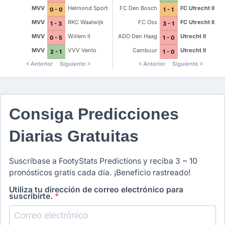
MVV
Helmond Sport
FC Den Bosch
FC Utrecht II
0 - 0
1 - 1
MVV
RKC Waalwijk
FC Oss
FC Utrecht II
1 - 3
3 - 1
MVV
Willem II
ADO Den Haag
Utrecht II
0 - 5
1 - 0
MVV
VVV Venlo
Cambuur
Utrecht II
2 - 1
1 - 0
Anterior
Siguiente
Anterior
Siguiente
Consiga Predicciones
Diarias Gratuitas
Suscríbase a FootyStats Predictions y reciba 3 ~ 10
pronósticos gratis cada día. ¡Beneficio rastreado!
Utiliza tu dirección de correo electrónico para
suscribirte.
*