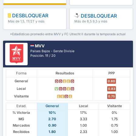
DESBLOQUEAR
DESBLOQUEAR
Más de 1,5, 1T/2T y más
Más de 8,5 9,5 y más
*Estadísticas promedio entre MVV y FC Utrecht II durante la temporada actual
MVV
Países Bajos - Eerste Divisie
Posición.
11
/ 20
Forma
Resultados
PPP
General
0.80
D
D
E
E
D
Local
0.83
V
D
D
E
D
Visitante
0.75
E
E
D
E
Estad.
General
Local
Visitante
% Victoria
10%
17%
0%
MG
2.70
3.33
1.75
Marcados
0.90
1.00
0.75
Recibidos
1.80
2.33
1.00