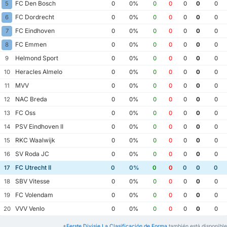
FC Den Bosch
5
0
0%
0
0
0
0
0
FC Dordrecht
6
0
0%
0
0
0
0
0
FC Eindhoven
7
0
0%
0
0
0
0
0
FC Emmen
8
0
0%
0
0
0
0
0
Helmond Sport
9
0
0%
0
0
0
0
0
Heracles Almelo
10
0
0%
0
0
0
0
0
MVV
11
0
0%
0
0
0
0
0
NAC Breda
12
0
0%
0
0
0
0
0
FC Oss
13
0
0%
0
0
0
0
0
PSV Eindhoven II
14
0
0%
0
0
0
0
0
RKC Waalwijk
15
0
0%
0
0
0
0
0
SV Roda JC
16
0
0%
0
0
0
0
0
FC Utrecht II
17
0
0%
0
0
0
0
0
SBV Vitesse
18
0
0%
0
0
0
0
0
FC Volendam
19
0
0%
0
0
0
0
0
VVV Venlo
20
0
0%
0
0
0
0
0
*
Eerste Divisie La Clasificación de Forma
también está disponible