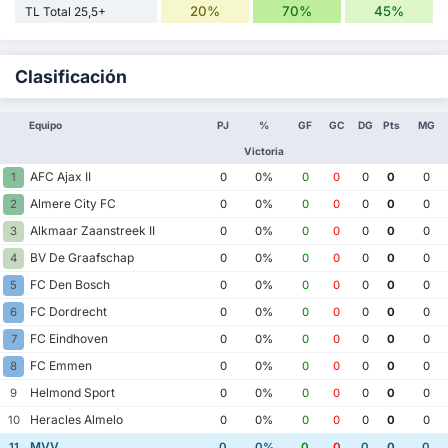
20%
70%
45%
TL Total 25,5+
Clasificación
Equipo
PJ
%
GF
GC
DG
Pts
MG
Victoria
AFC Ajax II
1
0
0%
0
0
0
0
0
Almere City FC
2
0
0%
0
0
0
0
0
Alkmaar Zaanstreek II
3
0
0%
0
0
0
0
0
BV De Graafschap
4
0
0%
0
0
0
0
0
FC Den Bosch
5
0
0%
0
0
0
0
0
FC Dordrecht
6
0
0%
0
0
0
0
0
FC Eindhoven
7
0
0%
0
0
0
0
0
FC Emmen
8
0
0%
0
0
0
0
0
Helmond Sport
9
0
0%
0
0
0
0
0
Heracles Almelo
10
0
0%
0
0
0
0
0
MVV
11
0
0%
0
0
0
0
0