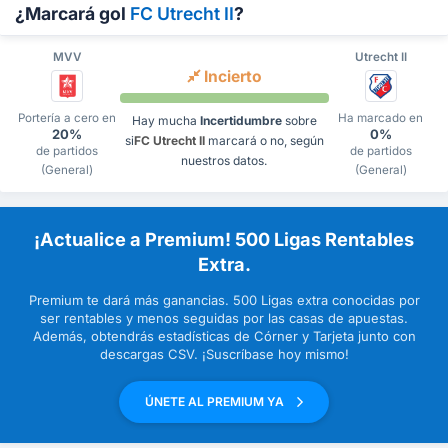
¿Marcará gol
FC Utrecht II
?
MVV
Utrecht II
Incierto
Portería a cero en
Ha marcado en
Hay mucha
Incertidumbre
sobre
20%
0%
si
FC Utrecht II
marcará o no, según
de partidos
de partidos
nuestros datos.
(General)
(General)
¡Actualice a Premium! 500 Ligas Rentables
Extra.
Premium te dará más ganancias. 500 Ligas extra conocidas por
ser rentables y menos seguidas por las casas de apuestas.
Además, obtendrás estadísticas de Córner y Tarjeta junto con
descargas CSV. ¡Suscríbase hoy mismo!
ÚNETE AL PREMIUM YA