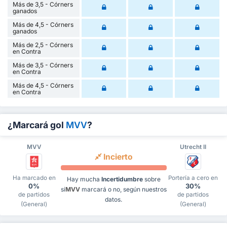
Más de 3,5 - Córners
ganados
Más de 4,5 - Córners
ganados
Más de 2,5 - Córners
en Contra
Más de 3,5 - Córners
en Contra
Más de 4,5 - Córners
en Contra
¿Marcará gol
MVV
?
MVV
Utrecht II
Incierto
Ha marcado en
Portería a cero en
Hay mucha
Incertidumbre
sobre
0%
30%
si
MVV
marcará o no, según nuestros
de partidos
de partidos
datos.
(General)
(General)