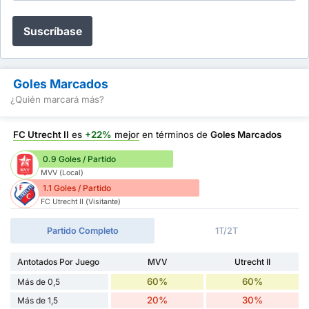
Suscríbase
Goles Marcados
¿Quién marcará más?
FC Utrecht II
es
+22%
mejor
en términos de
Goles Marcados
0.9 Goles / Partido
MVV (Local)
1.1 Goles / Partido
FC Utrecht II (Visitante)
Partido Completo
1T/2T
Antotados Por Juego
MVV
Utrecht II
60%
60%
Más de 0,5
20%
30%
Más de 1,5