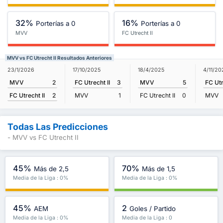
32%
16%
Porterías a 0
Porterías a 0
MVV
FC Utrecht II
MVV vs FC Utrecht II Resultados Anteriores
23/1/2026
17/10/2025
18/4/2025
4/11/20
MVV
2
FC Utrecht II
3
MVV
5
FC Utr
FC Utrecht II
2
MVV
1
FC Utrecht II
0
MVV
Todas Las Predicciones
- MVV vs FC Utrecht II
45%
70%
Más de 2,5
Más de 1,5
Media de la Liga : 0%
Media de la Liga : 0%
45%
2
AEM
Goles / Partido
Media de la Liga : 0%
Media de la Liga : 0