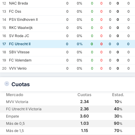
NAC Breda
12
0
0%
0
0
0
0
0
FC Oss
13
0
0%
0
0
0
0
0
PSV Eindhoven II
14
0
0%
0
0
0
0
0
RKC Waalwijk
15
0
0%
0
0
0
0
0
SV Roda JC
16
0
0%
0
0
0
0
0
FC Utrecht II
17
0
0%
0
0
0
0
0
SBV Vitesse
18
0
0%
0
0
0
0
0
FC Volendam
19
0
0%
0
0
0
0
0
VVV Venlo
20
0
0%
0
0
0
0
0
Cuotas
Mercado
Cuotas
Estad.
2.34
10
MVV Victoria
%
2.36
40
FC Utrecht II Victoria
%
3.60
30
Empate
%
1.03
90
Más de 0,5
%
1.15
70
Más de 1,5
%