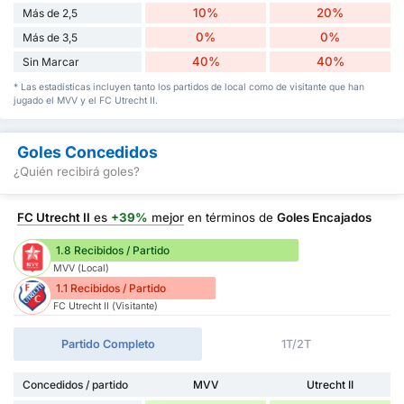
10%
20%
Más de 2,5
0%
0%
Más de 3,5
40%
40%
Sin Marcar
* Las estadísticas incluyen tanto los partidos de local como de visitante que han
jugado el MVV y el FC Utrecht II.
Goles Concedidos
¿Quién recibirá goles?
FC Utrecht II
es
+39%
mejor
en términos de
Goles Encajados
1.8 Recibidos / Partido
MVV (Local)
1.1 Recibidos / Partido
FC Utrecht II (Visitante)
Partido Completo
1T/2T
Concedidos / partido
MVV
Utrecht II