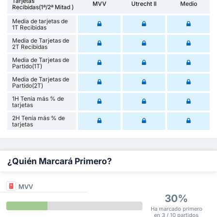
Tarjetas
MVV
Utrecht II
Medio
Recibidas(1ª/2ª Mitad )
Media de tarjetas de
1T Recibidas
Media de Tarjetas de
2T Recibidas
Media de Tarjetas de
Partido(1T)
Media de Tarjetas de
Partido(2T)
1H Tenía más % de
tarjetas
2H Tenía más % de
tarjetas
¿Quién Marcará Primero?
MVV
30%
Ha marcado primero
en 3 / 10 partidos