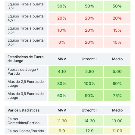
Equipo Tiros a puerta
50%
50%
50%
3,5+
Equipo Tiros a puerta
20%
20%
20%
4,5+
Equipo Tiros a puerta
10%
20%
15%
5,5+
Equipo Tiros a puerta
0%
20%
10%
6,5+
Estadísticas de Fuera
MVV
Utrecht II
Medio
de Juego
Fueras de Juego /
4.10
5.80
5.00
Partido
Más de 2,5 Fueras de
80%
100%
90%
Juego
Más de 3,5 Fueras de
60%
90%
75%
Juego
Varios Estadísticas
MVV
Utrecht II
Medio
Faltas
11.30
14.30
13.00
Cometidas/Partido
9.9
12.9
11.00
Faltas Contra/Partido