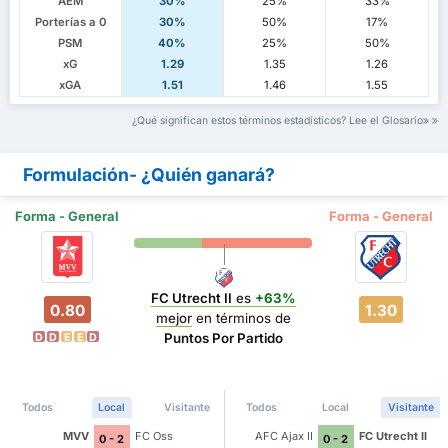
AEM
30%
25%
33%
Porterías a 0
30%
50%
17%
PSM
40%
25%
50%
xG
1.29
1.35
1.26
xGA
1.51
1.46
1.55
¿Qué significan estos términos estadísticos? Lee el Glosario
Formulación- ¿Quién ganará?
Forma - General
Forma - General
FC Utrecht II
es
+63%
0.80
1.30
mejor
en términos de
Puntos Por Partido
D
D
E
E
D
Todos
Local
Visitante
Todos
Local
Visitante
MVV
FC Oss
AFC Ajax II
FC Utrecht II
0 - 2
0 - 2