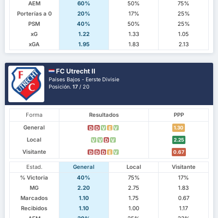
AEM
60%
50%
75%
Porterías a 0
20%
17%
25%
PSM
40%
50%
25%
xG
1.22
1.33
1.05
xGA
1.95
1.83
2.13
FC Utrecht II
Países Bajos - Eerste Divisie
Posición.
17
/ 20
Forma
Resultados
PPP
General
1.30
D
D
V
E
V
Local
2.25
V
V
D
V
Visitante
0.67
D
D
D
E
V
Estad.
General
Local
Visitante
% Victoria
40%
75%
17%
MG
2.20
2.75
1.83
Marcados
1.10
1.75
0.67
Recibidos
1.10
1.00
1.17