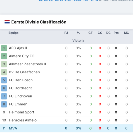
Eerste Divisie Clasificación
Equipo
PJ
%
GF
GC
DG
Pts
MG
Victoria
AFC Ajax II
1
0
0%
0
0
0
0
0
Almere City FC
2
0
0%
0
0
0
0
0
Alkmaar Zaanstreek II
3
0
0%
0
0
0
0
0
BV De Graafschap
4
0
0%
0
0
0
0
0
FC Den Bosch
5
0
0%
0
0
0
0
0
FC Dordrecht
6
0
0%
0
0
0
0
0
FC Eindhoven
7
0
0%
0
0
0
0
0
FC Emmen
8
0
0%
0
0
0
0
0
Helmond Sport
9
0
0%
0
0
0
0
0
Heracles Almelo
10
0
0%
0
0
0
0
0
MVV
11
0
0%
0
0
0
0
0