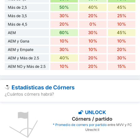
50%
40%
45%
Más de 2,5
30%
20%
25%
Más de 3,5
20%
0%
10%
Más de 4,5
60%
30%
45%
AEM
10%
10%
10%
AEM y Gana
30%
10%
20%
AEM y Empate
40%
20%
30%
AEM y Más de 2.5
10%
20%
15%
AEM NO y Más de 2.5
Estadísticas de Córners
¿Cuántos córners habrá?
UNLOCK
Córners / partido
* Promedio de corners por partido
entre MVV y FC
Utrecht II