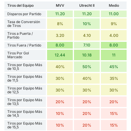
Tiros del Equipo
MVV
Utrecht II
Medio
11.20
11.20
11.00
Disparos por Partido
Tasa de Conversión
8%
10%
9%
de Tiros
Tiros a Puerta /
3.20
4.10
4.00
Partido
8.00
7.10
8.00
Tiros Fuera / Partido
Tiros Por Gol
12.44
10.18
11
Marcado
Tiros por Equipo Más
40%
50%
45%
de 10,5
Tiros por Equipo Más
30%
40%
35%
de 11,5
Tiros por Equipo Más
30%
30%
30%
de 12,5
Tiros por Equipo Más
20%
20%
20%
de 13,5
Tiros por Equipo Más
10%
20%
15%
de 14,5
Tiros por Equipo Más
10%
20%
15%
de 15,5