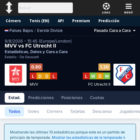
LIGAS
MENÚ
Córners
Tenis (EN)
API
Premium
Predicción
/
Eerste Divisie
Pasado Cara a Cara
Países Bajos
9/8/2026 - 15:45 (Europe/London)
MVV vs FC Utrecht II
Estadísticas, Datos y Cara a Cara
Estadio -
De Geusselt
0.80
1.30
L
D
D
L
L
W
D
W
MVV
FC Utrecht II
Estad.
Predicciones
Posiciones
Cuotas
Todos
Goles
Córners
Tarjetas
Descanso
Jugadores
Mostrando las últimas 10 estadísticas porque este es un partido de
principio de temporada.
Mostrar las estadísticas de la temporada