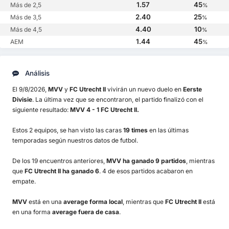
1.57
45
Más de 2,5
%
2.40
25
Más de 3,5
%
4.40
10
Más de 4,5
%
1.44
45
AEM
%
Análisis
El 9/8/2026,
MVV
y
FC Utrecht II
vivirán un nuevo duelo en
Eerste
Divisie
. La última vez que se encontraron, el partido finalizó con el
siguiente resultado:
MVV 4 - 1 FC Utrecht II.
Estos 2 equipos, se han visto las caras
19 times
en las últimas
temporadas según nuestros datos de futbol.
De los 19 encuentros anteriores,
MVV ha ganado 9 partidos
, mientras
que
FC Utrecht II ha ganado 6
. 4 de esos partidos acabaron en
empate.
MVV
está en una
average forma local
, mientras que
FC Utrecht II
está
en una forma
average fuera de casa
.