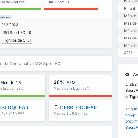
ISG Spo
llos de Chetumal
ISG Sport FC
Empate
Más de 
teriores
Más de 
9/12/2023
Más de 
ISG Sport FC
0
Más de 
Tigrillos de Chetumal
1
Más de 
AEM
los de Chetumal vs ISG Sport FC
Aná
36%
Más de 1,5
AEM
El 21/2
e la Liga : 83%
Media de la Liga : 53%
Sport F
el Tigr
SBLOQUEAR
DESBLOQUEAR
Ya que 
1,5, 1T/2T y más
Más de 8,5 9,5 y más
comprue
próximo
Sport F