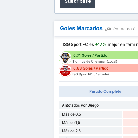
Suscríbase
Goles Marcados
¿Quién marcará 
ISG Sport FC
es
+17%
mejor
en térmi
0.71 Goles / Partido
Tigrillos de Chetumal (Local)
0.83 Goles / Partido
ISG Sport FC (Visitante)
Partido Completo
Antotados Por Juego
Más de 0,5
Más de 1,5
Más de 2,5