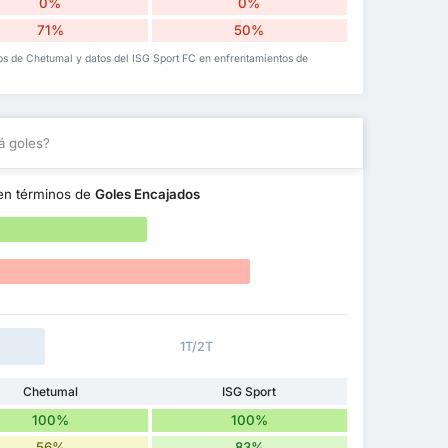
0%
0%
71%
50%
illos de Chetumal y datos del ISG Sport FC en enfrentamientos de
á goles?
n términos de
Goles Encajados
1T/2T
Chetumal
ISG Sport
100%
100%
56%
83%