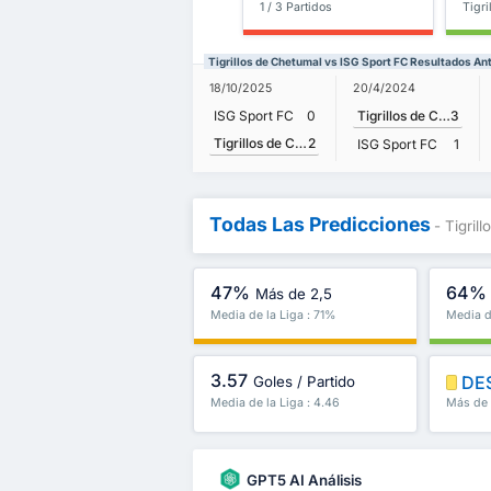
1 / 3 Partidos
Tigri
Tigrillos de Chetumal vs ISG Sport FC Resultados An
18/10/2025
20/4/2024
ISG Sport FC
0
Tigrillos de Chetumal
3
Tigrillos de Chetumal
2
ISG Sport FC
1
Todas Las Predicciones
- Tigril
47%
64%
Más de 2,5
Media de la Liga : 71%
Media d
3.57
DE
Goles / Partido
Media de la Liga : 4.46
Más de 
GPT5 AI Análisis