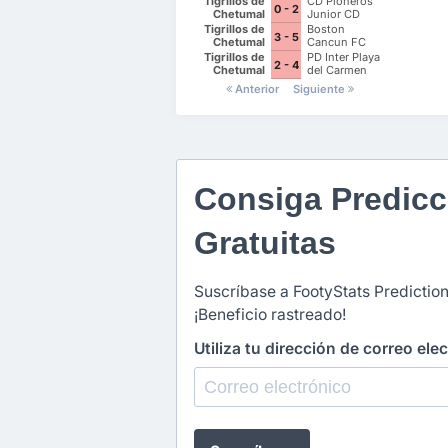
Tigrillos de
CD Pioneros
0 - 2
Chetumal
Junior CD
Pioneros de
Tigrillos de
Boston
3 - 5
Cancun II
Chetumal
Cancun FC
Tigrillos de
PD Inter Playa
2 - 4
Chetumal
del Carmen
AC II
Anterior
Siguiente
Consiga Predicc
Gratuitas
Suscríbase a FootyStats Prediction
¡Beneficio rastreado!
Utiliza tu dirección de correo ele