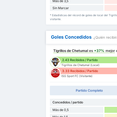
Más de 3,5
Sin Marcar
* Estadísticas del récord de goles de local del Tigr
visitante.
Goles Concedidos
¿Quién recibir
Tigrillos de Chetumal
es
+37%
mejor
e
2.43 Recibidos / Partido
Tigrillos de Chetumal (Local)
3.33 Recibidos / Partido
ISG Sport FC (Visitante)
Partido Completo
Concedidos / partido
Más de 0,5
Más de 1,5