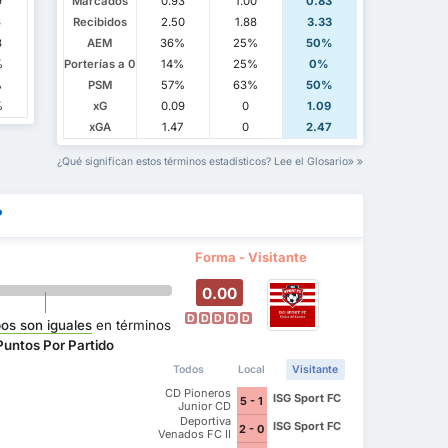
9
Marcados
0.93
1.00
0.83
6
Recibidos
2.50
1.88
3.33
3
AEM
36%
25%
50%
%
Porterías a 0
14%
25%
0%
%
PSM
57%
63%
50%
%
xG
0.09
0
1.09
xGA
1.47
0
2.47
¿Qué significan estos términos estadísticos? Lee el Glosario
?
Forma - Visitante
0.00
D
D
D
D
D
os son iguales
en términos
Puntos Por Partido
Todos
Local
Visitante
CD Pioneros
ISG Sport FC
5 - 1
Junior CD
Pioneros de
Deportiva
ISG Sport FC
2 - 0
Cancun II
Venados FC II