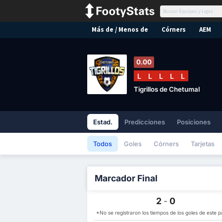
Más de / Menos de
Córners
AEM
0.00
L
L
L
L
L
Tigrillos de Chetumal
Estad.
Predicciones
Posiciones
Todos
Goles
Córners
Tarjetas
Marcador Final
2
-
0
*No se registraron los tiempos de los goles de este pa