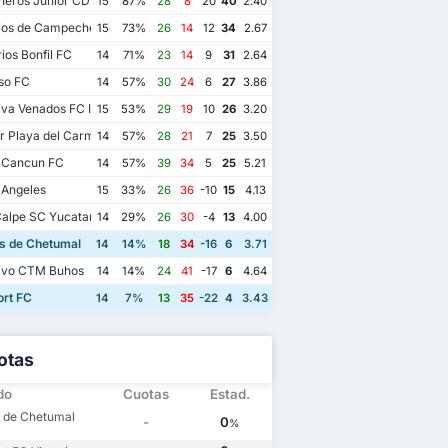
eros Junior CD Pioneros de Cancun II
15
87%
28
8
20
40
2.40
ios de Campeche FC
15
73%
26
14
12
34
2.67
ios Bonfil FC
14
71%
23
14
9
31
2.64
so FC
14
57%
30
24
6
27
3.86
va Venados FC II
15
53%
29
19
10
26
3.20
r Playa del Carmen AC II
14
57%
28
21
7
25
3.50
 Cancun FC
14
57%
39
34
5
25
5.21
 Angeles
15
33%
26
36
-10
15
4.13
alpe SC Yucatan
14
29%
26
30
-4
13
4.00
os de Chetumal
14
14%
18
34
-16
6
3.71
ivo CTM Buhos
14
14%
24
41
-17
6
4.64
ort FC
14
7%
13
35
-22
4
3.43
otas
do
Cuotas
Estad.
os de Chetumal
-
0
%