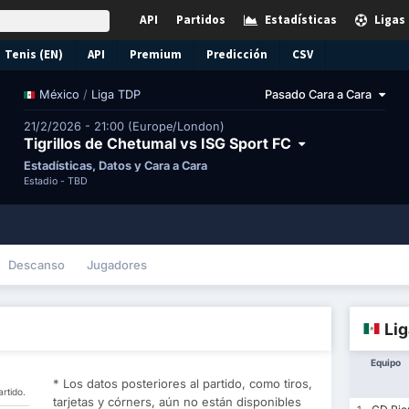
API
Partidos
Estadísticas
Ligas
Tenis (EN)
API
Premium
Predicción
CSV
/
Liga TDP
Pasado Cara a Cara
México
21/2/2026 - 21:00 (Europe/London)
Tigrillos de Chetumal vs ISG Sport FC
Estadísticas, Datos y Cara a Cara
Estadio -
TBD
Descanso
Jugadores
Lig
Equipo
* Los datos posteriores al partido, como tiros,
rtido.
tarjetas y córners, aún no están disponibles