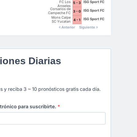
FC Los
ISG Sport FC
5 - 3
Angeles
Corsarios de
ISG Sport FC
3 - 0
Campeche FC
Mons Calpe
ISG Sport FC
4 - 1
SC Yucatan
Anterior
Siguiente
iones Diarias
s y reciba 3 ~ 10 pronósticos gratis cada día.
ctrónico para suscribirte.
*