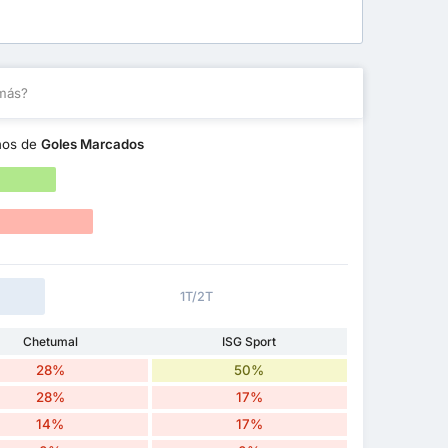
más?
nos de
Goles Marcados
1T/2T
Chetumal
ISG Sport
28%
50%
28%
17%
14%
17%