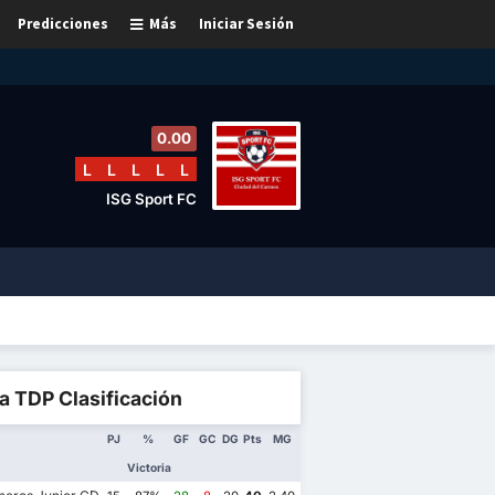
Predicciones
Más
Iniciar Sesión
0.00
L
L
L
L
L
ISG Sport FC
a TDP Clasificación
PJ
%
GF
GC
DG
Pts
MG
Victoria