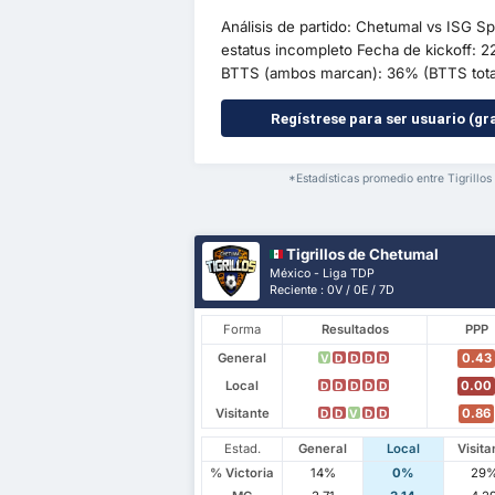
Análisis de partido: Chetumal vs ISG 
estatus incompleto Fecha de kickoff: 2
BTTS (ambos marcan): 36% (BTTS total 
Regístrese para ser usuario (gra
*Estadísticas promedio entre Tigrillo
Tigrillos de Chetumal
México - Liga TDP
Reciente : 0V / 0E / 7D
Forma
Resultados
PPP
General
0.43
V
D
D
D
D
Local
0.00
D
D
D
D
D
Visitante
0.86
D
D
V
D
D
Estad.
General
Local
Visita
% Victoria
14%
0%
29