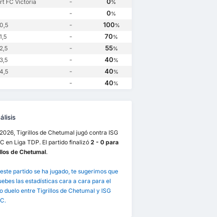
-
0
rt FC Victoria
%
-
0
%
-
100
0,5
%
-
70
1,5
%
-
55
2,5
%
-
40
3,5
%
-
40
4,5
%
-
40
%
lisis
/2026, Tigrillos de Chetumal jugó contra ISG
C en Liga TDP. El partido finalizó
2 - 0 para
illos de Chetumal
.
este partido se ha jugado, te sugerimos que
bes las estadísticas cara a cara para el
 duelo entre Tigrillos de Chetumal y ISG
C.