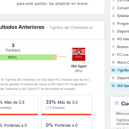
CD Pion
1
para este partido. Se añadirán en breve.
Corsar
2
Ejidatar
3
Progre
4
ultados Anteriores
- Tigrillos de Chetumal vs
Deporti
5
PD Inte
6
3
Boston
7
Partidos
FC Los
8
100%
0%
0%
Mons C
9
ISG Sport
Tigrill
10
(0%)
Deport
11
 el Tigrillos de Chetumal y el ISG Sport FC muestra que de los 3
umal ha ganado 3 numero de veces y ISG Sport FC ha ganado 0
ISG Sp
12
s de Chetumal y ISG Sport FC ha terminado en empate.
%
33%
Más de 2,5
Más de 3,5
Cu
 Partidos
1 / 3 Partidos
Merca
Tigrill
Victoria
%
0%
Porterías a 0
Porterías a 0