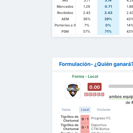
MG
3.71
3.14
4.2
Marcados
1.29
0.71
1.8
Recibidos
2.43
2.43
2.4
AEM
36%
29%
43
Porterías a 0
7%
0%
14
PSM
57%
71%
43
Formulación- ¿Quién ganará
Forma - Local
0.00
D
D
D
D
D
ambos equip
de
Todos
Local
Visitante
Tigrillos de
Progreso FC
0 - 1
Chetumal
Tigrillos de
Deportivo
0 - 1
Chetumal
CTM Buhos