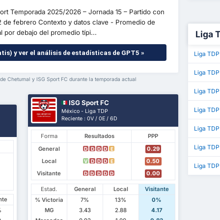
Sport Temporada 2025/2026 – Jornada 15 – Partido con
2 de febrero Contexto y datos clave - Promedio de
por debajo del promedio típi...
Liga 
tis) y ver el análisis de estadísticas de GPT5 »
Liga TDP
Liga TDP
s de Chetumal y ISG Sport FC durante la temporada actual
Liga TDP
ISG Sport FC
Liga TD
México - Liga TDP
Reciente : 0V / 0E / 6D
Liga TDP
Forma
Resultados
PPP
Liga TDP
General
0.29
D
D
D
D
E
Local
0.50
V
D
D
D
E
Liga TDP
Visitante
0.00
D
D
D
D
D
Estad.
General
Local
Visitante
nte
% Victoria
7%
13%
0%
%
MG
3.43
2.88
4.17