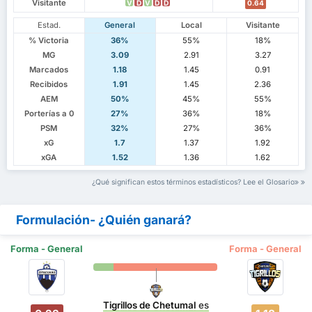
Visitante
V
D
V
D
D
0.64
Estad.
General
Local
Visitante
% Victoria
36%
55%
18%
MG
3.09
2.91
3.27
Marcados
1.18
1.45
0.91
Recibidos
1.91
1.45
2.36
AEM
50%
45%
55%
Porterías a 0
27%
36%
18%
PSM
32%
27%
36%
xG
1.7
1.37
1.92
xGA
1.52
1.36
1.62
¿Qué significan estos términos estadísticos? Lee el Glosario
Formulación- ¿Quién ganará?
Forma - General
Forma - General
Tigrillos de Chetumal
es