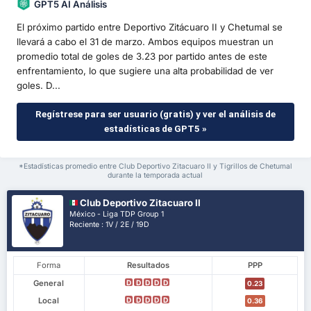
GPT5 AI Análisis
El próximo partido entre Deportivo Zitácuaro II y Chetumal se
llevará a cabo el 31 de marzo. Ambos equipos muestran un
promedio total de goles de 3.23 por partido antes de este
enfrentamiento, lo que sugiere una alta probabilidad de ver
goles. D...
Regístrese para ser usuario (gratis) y ver el análisis de
estadísticas de GPT5 »
*Estadísticas promedio entre Club Deportivo Zitacuaro II y Tigrillos de Chetumal
durante la temporada actual
Club Deportivo Zitacuaro II
México - Liga TDP Group 1
Reciente : 1V / 2E / 19D
Forma
Resultados
PPP
General
D
D
D
D
D
0.23
Local
D
D
D
D
D
0.36