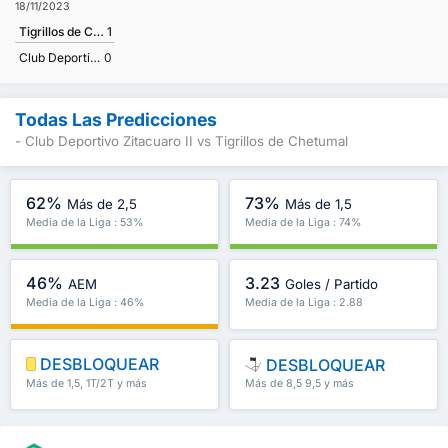
18/11/2023
Tigrillos de Chetumal
1
Club Deportivo Zitacuaro II
0
Todas Las Predicciones
- Club Deportivo Zitacuaro II vs Tigrillos de Chetumal
62%
73%
Más de 2,5
Más de 1,5
Media de la Liga : 53%
Media de la Liga : 74%
46%
3.23
AEM
Goles / Partido
Media de la Liga : 46%
Media de la Liga : 2.88
DESBLOQUEAR
DESBLOQUEAR
Más de 1,5, 1T/2T y más
Más de 8,5 9,5 y más