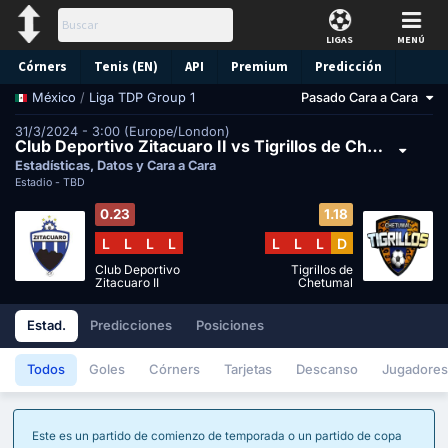
LIGAS
MENÚ
Córners
Tenis (EN)
API
Premium
Predicción
/
Liga TDP Group 1
Pasado Cara a Cara
México
31/3/2024 - 3:00 (Europe/London)
Club Deportivo Zitacuaro II vs Tigrillos de Chetumal
Estadísticas, Datos y Cara a Cara
Estadio -
TBD
0.23
1.18
L
L
L
L
L
L
L
D
Club Deportivo
Tigrillos de
Zitacuaro II
Chetumal
Estad.
Predicciones
Posiciones
Todos
Goles
Córners
Tarjetas
Descanso
Jugadores
Este es un partido de comienzo de temporada o un partido de copa