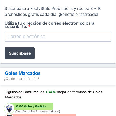
Suscríbase a FootyStats Predictions y reciba 3 ~ 10
pronósticos gratis cada día. ¡Beneficio rastreado!
Utiliza tu dirección de correo electrónico para
suscribirte.
*
Suscríbase
Goles Marcados
¿Quién marcará más?
Tigrillos de Chetumal
es
+84%
mejor
en términos de
Goles
Marcados
0.64 Goles / Partido
Club Deportivo Zitacuaro II (Local)