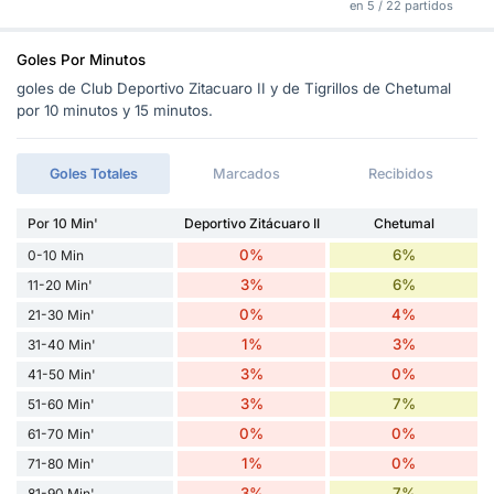
en 5 / 22 partidos
Goles Por Minutos
goles de Club Deportivo Zitacuaro II y de Tigrillos de Chetumal
por 10 minutos y 15 minutos.
Goles Totales
Marcados
Recibidos
Por 10 Min'
Deportivo Zitácuaro II
Chetumal
0%
6%
0-10 Min
3%
6%
11-20 Min'
0%
4%
21-30 Min'
1%
3%
31-40 Min'
3%
0%
41-50 Min'
3%
7%
51-60 Min'
0%
0%
61-70 Min'
1%
0%
71-80 Min'
3%
7%
81-90 Min'