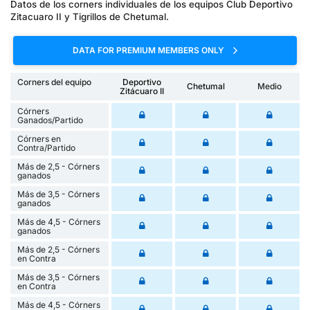
Datos de los corners individuales de los equipos Club Deportivo
Zitacuaro II y Tigrillos de Chetumal.
DATA FOR PREMIUM MEMBERS ONLY
Corners del equipo
Deportivo
Chetumal
Medio
Zitácuaro II
Córners
Ganados/Partido
Córners en
Contra/Partido
Más de 2,5 - Córners
ganados
Más de 3,5 - Córners
ganados
Más de 4,5 - Córners
ganados
Más de 2,5 - Córners
en Contra
Más de 3,5 - Córners
en Contra
Más de 4,5 - Córners