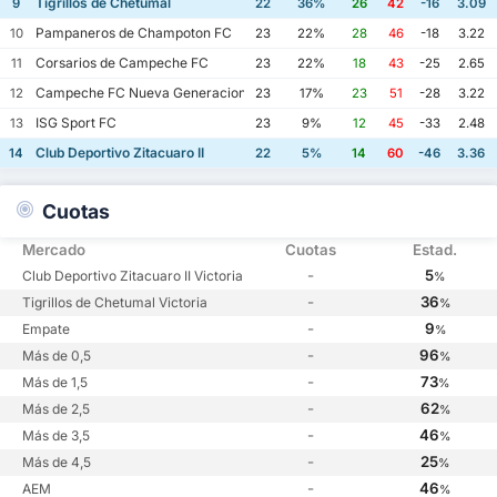
Tigrillos de Chetumal
9
22
36%
26
42
-16
3.09
Pampaneros de Champoton FC
10
23
22%
28
46
-18
3.22
Corsarios de Campeche FC
11
23
22%
18
43
-25
2.65
Campeche FC Nueva Generacion
12
23
17%
23
51
-28
3.22
ISG Sport FC
13
23
9%
12
45
-33
2.48
Club Deportivo Zitacuaro II
14
22
5%
14
60
-46
3.36
Cuotas
Mercado
Cuotas
Estad.
-
5
Club Deportivo Zitacuaro II Victoria
%
-
36
Tigrillos de Chetumal Victoria
%
-
9
Empate
%
-
96
Más de 0,5
%
-
73
Más de 1,5
%
-
62
Más de 2,5
%
-
46
Más de 3,5
%
-
25
Más de 4,5
%
-
46
AEM
%