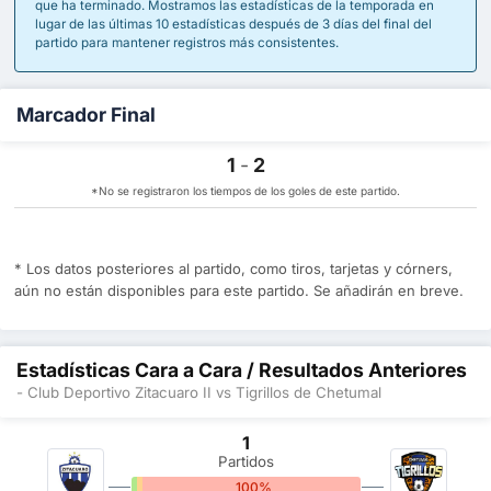
que ha terminado. Mostramos las estadísticas de la temporada en
lugar de las últimas 10 estadísticas después de 3 días del final del
partido para mantener registros más consistentes.
Marcador Final
1
-
2
*No se registraron los tiempos de los goles de este partido.
* Los datos posteriores al partido, como tiros, tarjetas y córners,
aún no están disponibles para este partido. Se añadirán en breve.
Estadísticas Cara a Cara / Resultados Anteriores
- Club Deportivo Zitacuaro II vs Tigrillos de Chetumal
1
Partidos
0%
0%
100%