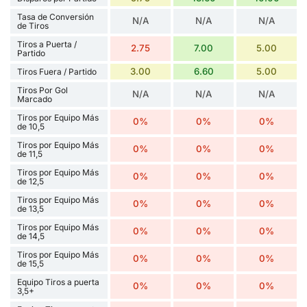
Tasa de Conversión
N/A
N/A
N/A
de Tiros
Tiros a Puerta /
2.75
7.00
5.00
Partido
3.00
6.60
5.00
Tiros Fuera / Partido
Tiros Por Gol
N/A
N/A
N/A
Marcado
Tiros por Equipo Más
0%
0%
0%
de 10,5
Tiros por Equipo Más
0%
0%
0%
de 11,5
Tiros por Equipo Más
0%
0%
0%
de 12,5
Tiros por Equipo Más
0%
0%
0%
de 13,5
Tiros por Equipo Más
0%
0%
0%
de 14,5
Tiros por Equipo Más
0%
0%
0%
de 15,5
Equipo Tiros a puerta
0%
0%
0%
3,5+