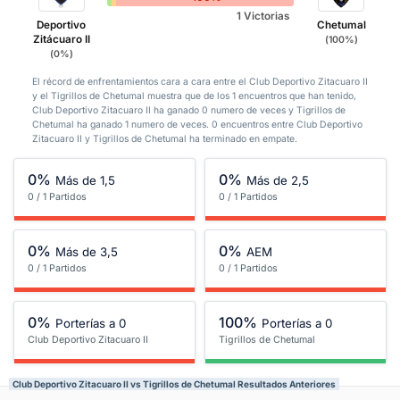
1 Victorias
Deportivo
Chetumal
Zitácuaro II
(100%)
(0%)
El récord de enfrentamientos cara a cara entre el Club Deportivo Zitacuaro II
y el Tigrillos de Chetumal muestra que de los 1 encuentros que han tenido,
Club Deportivo Zitacuaro II ha ganado 0 numero de veces y Tigrillos de
Chetumal ha ganado 1 numero de veces. 0 encuentros entre Club Deportivo
Zitacuaro II y Tigrillos de Chetumal ha terminado en empate.
0%
0%
Más de 1,5
Más de 2,5
0 / 1 Partidos
0 / 1 Partidos
0%
0%
Más de 3,5
AEM
0 / 1 Partidos
0 / 1 Partidos
0%
100%
Porterías a 0
Porterías a 0
Club Deportivo Zitacuaro II
Tigrillos de Chetumal
Club Deportivo Zitacuaro II vs Tigrillos de Chetumal Resultados Anteriores