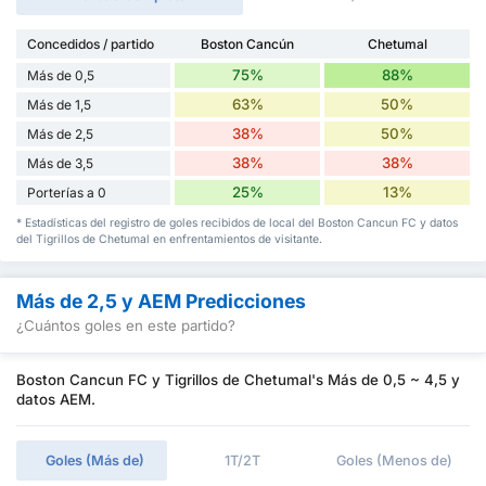
Concedidos / partido
Boston Cancún
Chetumal
75%
88%
Más de 0,5
63%
50%
Más de 1,5
38%
50%
Más de 2,5
38%
38%
Más de 3,5
25%
13%
Porterías a 0
* Estadísticas del registro de goles recibidos de local del Boston Cancun FC y datos
del Tigrillos de Chetumal en enfrentamientos de visitante.
Más de 2,5 y AEM Predicciones
¿Cuántos goles en este partido?
Boston Cancun FC y Tigrillos de Chetumal's Más de 0,5 ~ 4,5 y
datos AEM.
Goles (Más de)
1T/2T
Goles (Menos de)