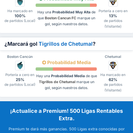
Ha marcado en
Portería a cero en
Hay una
Probabilidad Muy Alta
de
100%
13%
que
Boston Cancun FC
marque un
de partidos (Local)
de partidos
gol, según nuestros datos.
(Visitante)
¿Marcará gol
Tigrillos de Chetumal
?
Boston Cancún
Chetumal
Probabilidad Media
Portería a cero en
Ha marcado en
Hay una
Probabilidad Media
de que
25%
62%
Tigrillos de Chetumal
marque un
de partidos (Local)
de partidos
gol, según nuestros datos.
(Visitante)
¡Actualice a Premium! 500 Ligas Rentables
Extra.
Premium te dará más ganancias. 500 Ligas extra conocidas por