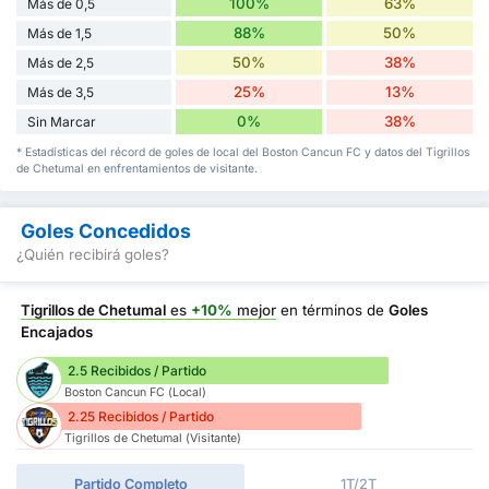
100%
63%
Más de 0,5
88%
50%
Más de 1,5
50%
38%
Más de 2,5
25%
13%
Más de 3,5
0%
38%
Sin Marcar
* Estadísticas del récord de goles de local del Boston Cancun FC y datos del Tigrillos
de Chetumal en enfrentamientos de visitante.
Goles Concedidos
¿Quién recibirá goles?
Tigrillos de Chetumal
es
+10%
mejor
en términos de
Goles
Encajados
2.5 Recibidos / Partido
Boston Cancun FC (Local)
2.25 Recibidos / Partido
Tigrillos de Chetumal (Visitante)
Partido Completo
1T/2T