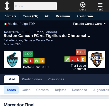
LIGAS
MENÚ
Córners
Tenis (EN)
API
Premium
Predicción
/
Liga TDP
Pasado Cara a Cara
México
14/3/2026 - 15:00 (Europe/London)
Boston Cancun FC vs Tigrillos de Chetumal
Estadísticas, Datos y Cara a Cara
Estadio -
TBD
0.88
2.00
W
L
L
D
W
L
W
D
Tigrillos de
Boston Cancun FC
Chetumal
Estad.
Predicciones
Posiciones
Todos
Goles
Córners
Tarjetas
Descanso
Jugadores
Marcador Final