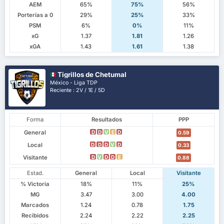
AEM
65%
75%
56%
Porterías a 0
29%
25%
33%
PSM
6%
0%
11%
xG
1.37
1.81
1.26
xGA
1.43
1.61
1.38
Tigrillos de Chetumal
México - Liga TDP
Reciente : 2V / 1E / 5D
Forma
Resultados
PPP
General
D
D
V
E
D
0.59
Local
D
D
D
V
D
0.33
Visitante
D
V
D
D
E
0.88
Estad.
General
Local
Visitante
% Victoria
18%
11%
25%
MG
3.47
3.00
4.00
Marcados
1.24
0.78
1.75
Recibidos
2.24
2.22
2.25