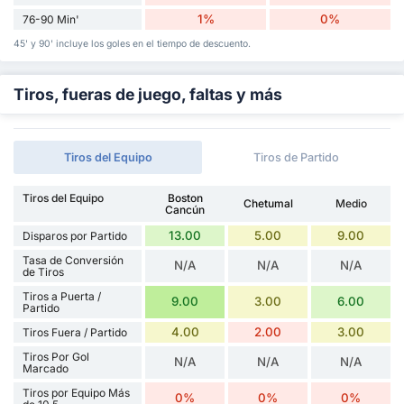
1%
0%
76-90 Min'
45' y 90' incluye los goles en el tiempo de descuento.
Tiros, fueras de juego, faltas y más
Tiros del Equipo
Tiros de Partido
Tiros del Equipo
Boston
Chetumal
Medio
Cancún
13.00
5.00
9.00
Disparos por Partido
Tasa de Conversión
N/A
N/A
N/A
de Tiros
Tiros a Puerta /
9.00
3.00
6.00
Partido
4.00
2.00
3.00
Tiros Fuera / Partido
Tiros Por Gol
N/A
N/A
N/A
Marcado
Tiros por Equipo Más
0%
0%
0%