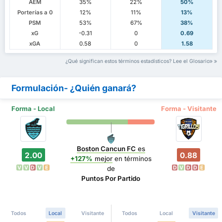
AEM
35%
22%
50%
Porterías a 0
12%
11%
13%
PSM
53%
67%
38%
xG
-0.31
0
0.69
xGA
0.58
0
1.58
¿Qué significan estos términos estadísticos? Lee el Glosario
Formulación- ¿Quién ganará?
Forma - Local
Forma - Visitante
Boston Cancun FC
es
2.00
0.88
+127%
mejor
en términos
V
V
D
V
E
D
V
D
D
E
de
Puntos Por Partido
Todos
Local
Visitante
Todos
Local
Visitante