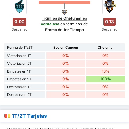
Tigrillos de Chetumal
es
0.00
0.13
ventajoso
en términos de
Descanso
Descanso
Forma de 1er Tiempo
Forma de 1T/2T
Boston Cancún
Chetumal
0%
0%
Victorias en 1T
0%
0%
Victorias en 2T
0%
13%
Empates en 1T
0%
100%
Empates en 2T
0%
0%
Derrotas en 1T
0%
0%
Derrotas en 2T
1T/2T Tarjetas