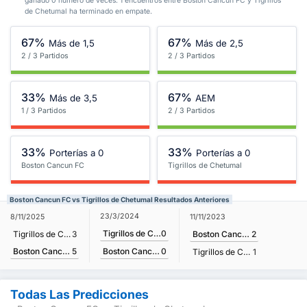
ganado 0 numero de veces. 1 encuentros entre Boston Cancun FC y Tigrillos
de Chetumal ha terminado en empate.
67%
67%
Más de 1,5
Más de 2,5
2 / 3 Partidos
2 / 3 Partidos
33%
67%
Más de 3,5
AEM
1 / 3 Partidos
2 / 3 Partidos
33%
33%
Porterías a 0
Porterías a 0
Boston Cancun FC
Tigrillos de Chetumal
Boston Cancun FC vs Tigrillos de Chetumal Resultados Anteriores
23/3/2024
8/11/2025
11/11/2023
Tigrillos de Chetumal
0
Tigrillos de Chetumal
3
Boston Cancun FC
2
Boston Cancun FC
5
Boston Cancun FC
0
Tigrillos de Chetumal
1
Todas Las Predicciones