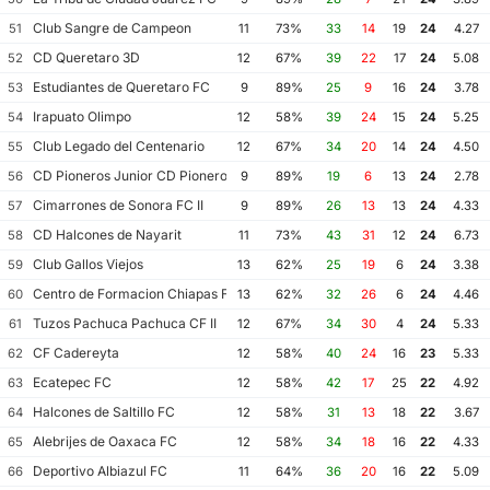
Club Sangre de Campeon
51
11
73%
33
14
19
24
4.27
CD Queretaro 3D
52
12
67%
39
22
17
24
5.08
Estudiantes de Queretaro FC
53
9
89%
25
9
16
24
3.78
Irapuato Olimpo
54
12
58%
39
24
15
24
5.25
Club Legado del Centenario
55
12
67%
34
20
14
24
4.50
CD Pioneros Junior CD Pioneros de Cancun II
56
9
89%
19
6
13
24
2.78
Cimarrones de Sonora FC II
57
9
89%
26
13
13
24
4.33
CD Halcones de Nayarit
58
11
73%
43
31
12
24
6.73
Club Gallos Viejos
59
13
62%
25
19
6
24
3.38
Centro de Formacion Chiapas Futbol
60
13
62%
32
26
6
24
4.46
Tuzos Pachuca Pachuca CF II
61
12
67%
34
30
4
24
5.33
CF Cadereyta
62
12
58%
40
24
16
23
5.33
Ecatepec FC
63
12
58%
42
17
25
22
4.92
Halcones de Saltillo FC
64
12
58%
31
13
18
22
3.67
Alebrijes de Oaxaca FC
65
12
58%
34
18
16
22
4.33
Deportivo Albiazul FC
66
11
64%
36
20
16
22
5.09