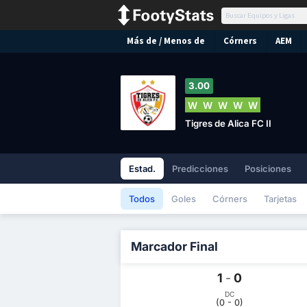
Más de / Menos de
Córners
AEM
3.00
W
W
W
W
W
Tigres de Alica FC II
Estad.
Predicciones
Posiciones
Todos
Goles
Córners
Tarjetas
Marcador Final
1
-
0
DC
(0 - 0)