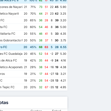
de Alica FC II
17
100%
62
17
45
51
4.65
ones de Nayarit
21
71%
73
51
22
45
5.90
letico Nayarit
20
70%
44
21
23
42
3.25
 FC
20
65%
36
28
8
39
3.20
ta FC
20
60%
54
46
8
36
5.00
Vallarta FC
20
55%
46
41
5
33
4.35
es Gobrantacto FC
20
50%
38
37
1
30
3.75
o FC
20
45%
68
63
5
28
6.55
es FC Guadalajara
20
45%
52
54
-2
27
5.30
s de Alica FC
19
42%
35
44
-9
24
4.16
letico Acaponeta
21
29%
38
54
-16
19
4.38
ros
19
21%
17
44
-27
13
3.21
FC
19
21%
26
54
-28
13
4.21
n Tepic FC
20
20%
32
67
-35
12
4.95
otas