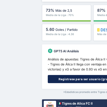
73%
87%
Más de 2,5
Media de la Liga : 70%
Media d
5.60
DE
Goles / Partido
Media de la Liga : 4.36
Más de 
GPT5 AI Análisis
Análisis de apuestas: Tigres de Álica 
- Tigres de Álica II llega con ventaja 
victorias) y xG a favor de 0.93 vs xG en 
Regístrese para ser usuario (gra
*Estadísticas promedio entre Tigres 
Tigres de Alica FC II