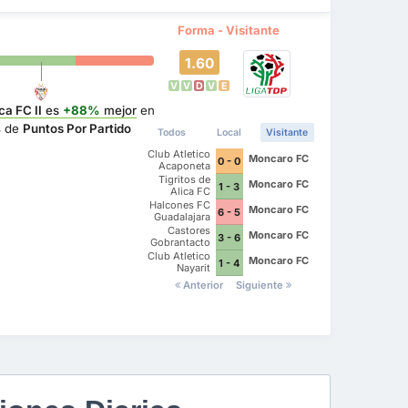
Forma - Visitante
1.60
V
V
D
V
E
ca FC II
es
+88%
mejor
en
s de
Puntos Por Partido
Todos
Local
Visitante
Club Atletico
Moncaro FC
0 - 0
Acaponeta
Tigritos de
Moncaro FC
1 - 3
Alica FC
Halcones FC
Moncaro FC
6 - 5
Guadalajara
Castores
Moncaro FC
3 - 6
Gobrantacto
FC
Club Atletico
Moncaro FC
1 - 4
Nayarit
Anterior
Siguiente