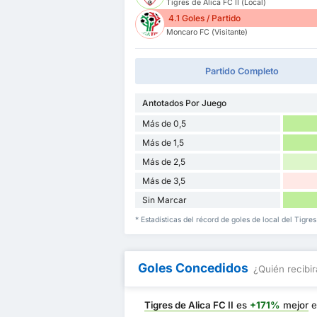
Tigres de Alica FC II (Local)
4.1 Goles / Partido
Moncaro FC (Visitante)
Partido Completo
Antotados Por Juego
Más de 0,5
Más de 1,5
Más de 2,5
Más de 3,5
Sin Marcar
* Estadísticas del récord de goles de local del Tigre
Goles Concedidos
¿Quién recibir
Tigres de Alica FC II
es
+171%
mejor
e