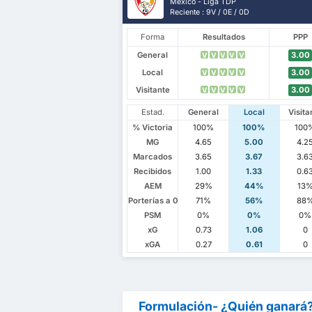
México - Liga TDP
Reciente : 9V / 0E / 0D
Forma
Resultados
PPP
General
3.00
V
V
V
V
V
Local
3.00
V
V
V
V
V
Visitante
3.00
V
V
V
V
V
Estad.
General
Local
Visita
% Victoria
100%
100%
100
MG
4.65
5.00
4.2
Marcados
3.65
3.67
3.6
Recibidos
1.00
1.33
0.6
AEM
29%
44%
13
Porterías a 0
71%
56%
88
PSM
0%
0%
0%
xG
0.73
1.06
0
xGA
0.27
0.61
0
Formulación- ¿Quién ganará