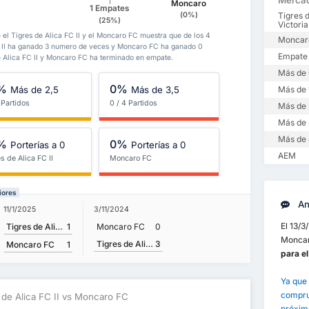
Merca
Moncaro
1 Empates
(0%)
Tigres d
(25%)
Victoria
 el Tigres de Alica FC II y el Moncaro FC muestra que de los 4
Moncaro
FC II ha ganado 3 numero de veces y Moncaro FC ha ganado 0
Empate
e Alica FC II y Moncaro FC ha terminado en empate.
Más de 
%
0%
Más de 2,5
Más de 3,5
Más de 
 Partidos
0 / 4 Partidos
Más de 
Más de 
Más de 
%
0%
Porterías a 0
Porterías a 0
AEM
s de Alica FC II
Moncaro FC
iores
Aná
11/1/2025
3/11/2024
El 13/3
Tigres de Alica FC II
1
Moncaro FC
0
Moncaro
Tigres de Alica FC II
3
Moncaro FC
1
para el
Ya que 
comprue
 de Alica FC II vs Moncaro FC
próximo