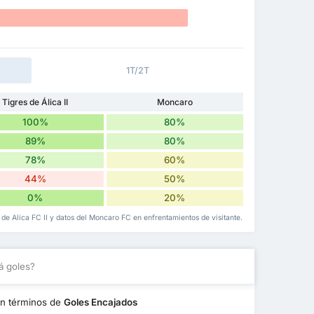
1T/2T
Tigres de Álica II
Moncaro
100%
80%
89%
80%
78%
60%
44%
50%
0%
20%
s de Alica FC II y datos del Moncaro FC en enfrentamientos de visitante.
á goles?
n términos de
Goles Encajados