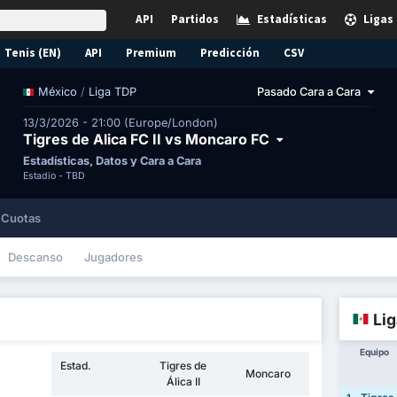
API
Partidos
Estadísticas
Ligas
Tenis (EN)
API
Premium
Predicción
CSV
/
Liga TDP
Pasado Cara a Cara
México
13/3/2026 - 21:00 (Europe/London)
Tigres de Alica FC II vs Moncaro FC
Estadísticas, Datos y Cara a Cara
Estadio -
TBD
Cuotas
Descanso
Jugadores
Lig
Equipo
Estad.
Tigres de
Moncaro
Álica II