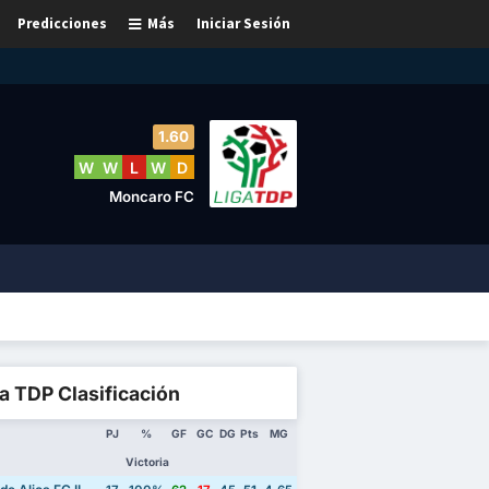
Predicciones
Más
Iniciar Sesión
1.60
W
W
L
W
D
Moncaro FC
a TDP Clasificación
PJ
%
GF
GC
DG
Pts
MG
Victoria