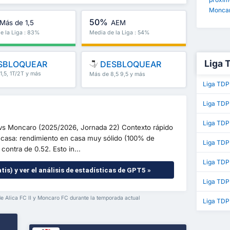
Moncar
50%
Más de 1,5
AEM
e la Liga : 83%
Media de la Liga : 54%
Liga 
SBLOQUEAR
DESBLOQUEAR
1,5, 1T/2T y más
Más de 8,5 9,5 y más
Liga TDP
Liga TDP
Liga TDP
II vs Moncaro (2025/2026, Jornada 22) Contexto rápido
en casa: rendimiento en casa muy sólido (100% de
Liga TD
contra de 0.52. Esto in...
Liga TDP
tis) y ver el análisis de estadísticas de GPT5 »
Liga TDP
de Alica FC II y Moncaro FC durante la temporada actual
Liga TDP