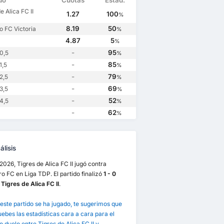
do
Cuotas
Estad.
e Alica FC II
1.27
100
%
8.19
50
 FC Victoria
%
4.87
5
%
-
95
0,5
%
-
85
1,5
%
-
79
2,5
%
-
69
3,5
%
-
52
4,5
%
-
62
%
lisis
/2026, Tigres de Alica FC II jugó contra
 FC en Liga TDP. El partido finalizó
1 - 0
 Tigres de Alica FC II
.
este partido se ha jugado, te sugerimos que
bes las estadísticas cara a cara para el
 duelo entre Tigres de Alica FC II y