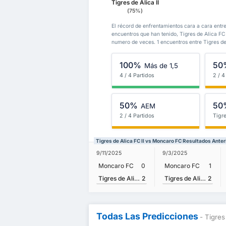
Tigres de Álica II
(75%)
El récord de enfrentamientos cara a cara entre
encuentros que han tenido, Tigres de Alica 
numero de veces. 1 encuentros entre Tigres d
100%
50
Más de 1,5
4 / 4 Partidos
2 / 4
50%
50
AEM
2 / 4 Partidos
Tigre
Tigres de Alica FC II vs Moncaro FC Resultados Anter
9/11/2025
9/3/2025
Moncaro FC
0
Moncaro FC
1
Tigres de Alica FC II
2
Tigres de Alica FC II
2
Todas Las Predicciones
- Tigres