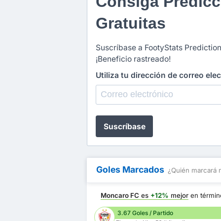
Consiga Predicc
Gratuitas
Suscríbase a FootyStats Prediction
¡Beneficio rastreado!
Utiliza tu dirección de correo ele
Suscríbase
Goles Marcados
¿Quién marcará 
Moncaro FC
es
+12%
mejor
en térmi
3.67 Goles / Partido