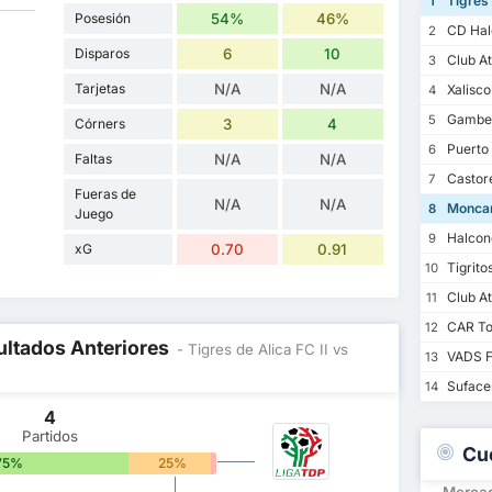
Tigres 
1
Posesión
54%
46%
CD Halc
2
Disparos
6
10
Club At
3
Tarjetas
N/A
N/A
Xalisco
4
Gambe
5
Córners
3
4
Puerto 
6
Faltas
N/A
N/A
Castor
7
Fueras de
N/A
N/A
Moncar
8
Juego
Halcon
9
xG
0.70
0.91
Tigrito
10
Club At
11
CAR To
12
ultados Anteriores
- Tigres de Alica FC II vs
VADS 
13
Suface
14
4
Partidos
Cu
75%
25%
0%