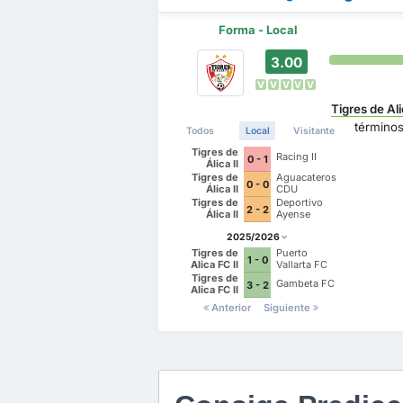
Forma - Local
3.00
V
V
V
V
V
Tigres de Ali
término
Todos
Local
Visitante
Tigres de
Racing II
0 - 1
Álica II
Tigres de
Aguacateros
0 - 0
Álica II
CDU
Tigres de
Deportivo
2 - 2
Álica II
Ayense
2025/2026
Tigres de
Puerto
1 - 0
Alica FC II
Vallarta FC
Tigres de
Gambeta FC
3 - 2
Alica FC II
Anterior
Siguiente