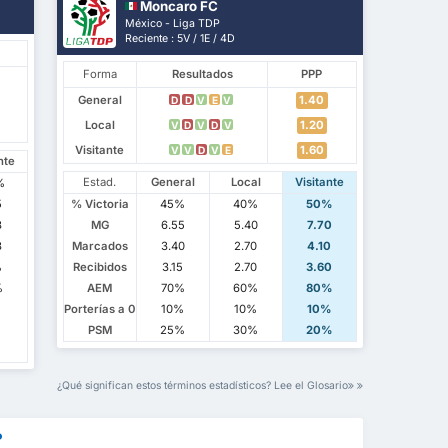
Moncaro FC
México - Liga TDP
Reciente : 5V / 1E / 4D
Forma
Resultados
PPP
General
1.40
D
D
V
E
V
Local
1.20
V
D
V
D
V
Visitante
1.60
V
V
D
V
E
nte
Estad.
General
Local
Visitante
%
5
% Victoria
45%
40%
50%
3
MG
6.55
5.40
7.70
3
Marcados
3.40
2.70
4.10
%
Recibidos
3.15
2.70
3.60
%
AEM
70%
60%
80%
Porterías a 0
10%
10%
10%
PSM
25%
30%
20%
¿Qué significan estos términos estadísticos? Lee el Glosario
?