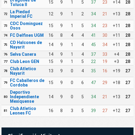
Dragones de
15
9
1
5
37
23
+14
28
71
Toluca II
La Piedad
12
9
1
2
34
21
+13
28
72
Imperial FC
CDC Dominguez
15
9
1
5
34
23
+11
28
73
Osos
FC Delfines UGM
16
8
4
4
41
30
+11
28
74
CD Halcones de
14
9
1
4
45
34
+11
28
75
Nayarit
Selva Canera
14
9
1
4
37
33
+4
28
76
Club Leon GEN
15
9
1
5
22
19
+3
28
77
Club Atletico
13
9
0
4
35
16
+19
27
78
Nayarit
FC Caballeros de
15
9
0
6
47
29
+18
27
79
Cordoba
Deportivo
Independiente
14
9
0
5
34
21
+13
27
80
Mexiquense
Club Atletico
16
8
3
5
39
27
+12
27
81
Leones FC