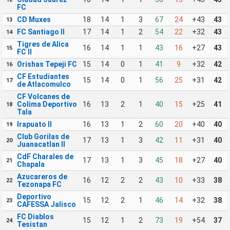
FC
CD Muxes
18
14
1
3
67
24
+43
43
13
FC Santiago II
17
14
1
2
54
22
+32
43
14
Tigres de Alica
16
14
1
1
43
16
+27
43
15
FC II
Orishas Tepeji FC
15
14
0
1
41
9
+32
42
16
CF Estudiantes
15
14
0
1
56
25
+31
42
17
de Atlacomulco
CF Volcanes de
Colima Deportivo
16
13
2
1
40
15
+25
41
18
Tala
Irapuato II
16
13
1
2
60
20
+40
40
19
Club Gorilas de
17
13
1
3
42
11
+31
40
20
Juanacatlan II
CdF Charales de
17
13
1
3
45
18
+27
40
21
Chapala
Azucareros de
16
12
2
2
43
10
+33
38
22
Tezonapa FC
Deportivo
15
12
2
1
46
14
+32
38
23
CAFESSA Jalisco
FC Diablos
15
12
1
2
73
19
+54
37
24
Tesistan