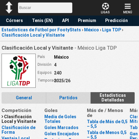
LIGAS
MENÚ
Córners
Tenis (EN)
API
Premium
Predicción
Estadísticas de Fútbol por FootyStats
›
México
›
Liga TDP
›
Clasificación Local y Visitante
Clasificación Local y Visitante
- México Liga TDP
País
México
División
4
Equipos
240
Temporada
2025/26
Estadísticas
General
Partidos
Detalladas
Competición
Goles
Más de / Menos
Má
de
Clasificación
Media de Goles
Clas
Local y Visitante
Totales
Mit
Tabla de Más de 0,5
– 5,5
Clasificación de
Goles Marcados
Tabl
Forma
Tabla de Menos 0,5
Goles Encajados
Gan
– 5,5
Ventaja Local
Perd