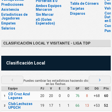
Porterías a 0
Des
Tabla de Córners
Predicciones
Ambos Equipos
Valo
Tarjetas
Asistencia
Marcaron
Conj
Disparos
Estadísticas de
Sin Marcar
Dato
Jugadores
xG (Goles
en E
Empates
Esperados)
Cuo
Salarios
Pun
CLASIFICACIÓN LOCAL Y VISITANTE - LIGA TDP
Clasificación Local
Puedes cambiar las estadísticas haciendo clic
en las flechas.
Equipo
PJ
V
E
D
GF
GC
DG
Pts
CD Cruz Azul
20
20
0
0
76
8
+68
60
1
Lagunas
Club Lechuzas
19
17
1
1
66
13
+53
52
2
UPGCH