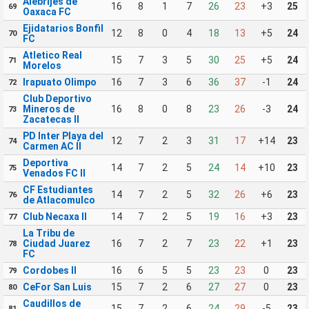
Alebrijes de
16
8
1
7
26
23
+3
25
69
Oaxaca FC
Ejidatarios Bonfil
12
8
0
4
18
13
+5
24
70
FC
Atletico Real
15
7
3
5
30
25
+5
24
71
Morelos
Irapuato Olimpo
16
7
3
6
36
37
-1
24
72
Club Deportivo
Mineros de
16
8
0
8
23
26
-3
24
73
Zacatecas II
PD Inter Playa del
12
7
2
3
31
17
+14
23
74
Carmen AC II
Deportiva
14
7
2
5
24
14
+10
23
75
Venados FC II
CF Estudiantes
14
7
2
5
32
26
+6
23
76
de Atlacomulco
Club Necaxa II
14
7
2
5
19
16
+3
23
77
La Tribu de
Ciudad Juarez
16
7
2
7
23
22
+1
23
78
FC
Cordobes II
16
6
5
5
23
23
0
23
79
CeFor San Luis
15
7
2
6
27
27
0
23
80
Caudillos de
15
7
2
6
24
29
-5
23
81