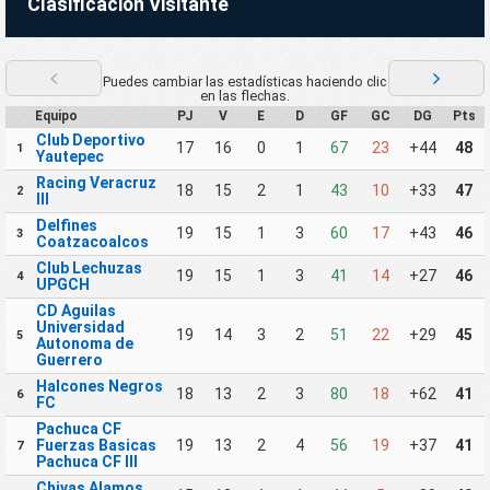
Clasificación Visitante
Puedes cambiar las estadísticas haciendo clic
en las flechas.
Equipo
PJ
V
E
D
GF
GC
DG
Pts
Club Deportivo
17
16
0
1
67
23
+44
48
1
Yautepec
Racing Veracruz
18
15
2
1
43
10
+33
47
2
III
Delfines
19
15
1
3
60
17
+43
46
3
Coatzacoalcos
Club Lechuzas
19
15
1
3
41
14
+27
46
4
UPGCH
CD Aguilas
Universidad
19
14
3
2
51
22
+29
45
5
Autonoma de
Guerrero
Halcones Negros
18
13
2
3
80
18
+62
41
6
FC
Pachuca CF
Fuerzas Basicas
19
13
2
4
56
19
+37
41
7
Pachuca CF III
Chivas Alamos