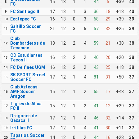
15
13
1
1
44
5
+39
40
8
FC
FC Santiago II
17
13
1
3
36
18
+18
40
9
Ecatepec FC
16
13
0
3
68
29
+39
39
10
Saltillo Soccer
21
12
3
6
57
32
+25
39
11
FC
Club
Bombarderos de
18
12
2
4
59
21
+38
38
12
Tecamac
CD Estudiantes
16
12
2
2
40
20
+20
38
13
Tecos II
FC Delfines UGM
16
12
2
2
43
25
+18
38
14
SK SPORT Street
17
12
1
4
81
31
+50
37
15
Soccer FC
Club Aztecas
AMF Soccer
15
12
1
2
65
17
+48
37
16
Aragon
Tigres de Alica
15
12
1
2
41
12
+29
37
17
FC II
Dragones de
17
12
1
4
46
32
+14
37
18
Oaxaca II
Irritilas FC
17
12
1
4
41
30
+11
37
19
Tapatios Soccer
14
12
0
2
44
16
+28
36
20