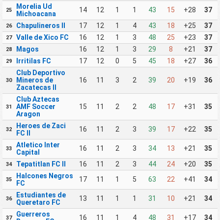
Morelia Ud
14
12
1
1
43
15
+28
37
25
Michoacana
Chapulineros II
17
12
1
4
43
18
+25
37
26
Valle de Xico FC
16
12
1
3
48
25
+23
37
27
Magos
16
12
1
3
29
8
+21
37
28
Irritilas FC
17
12
0
5
45
18
+27
36
29
Club Deportivo
Mineros de
16
11
3
2
39
20
+19
36
30
Zacatecas II
Club Aztecas
AMF Soccer
15
11
2
2
48
17
+31
35
31
Aragon
Heroes de Zaci
16
11
2
3
39
17
+22
35
32
FC II
Atletico Inter
16
11
2
3
34
13
+21
35
33
Capital
Tepatitlan FC II
16
11
2
3
44
24
+20
35
34
Halcones Negros
17
11
1
5
63
22
+41
34
35
FC
Estudiantes de
13
11
1
1
31
10
+21
34
36
Queretaro FC
Guerreros
16
11
1
4
48
31
+17
34
37