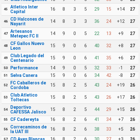
Atletico Inter
16
8
3
5
29
15
+14
27
45
Capital
CD Halcones de
14
8
3
3
36
24
+12
27
46
Nayarit
Artesanos
14
9
0
5
22
13
+9
27
47
Metepec FC II
CF Gallos Nuevo
15
9
0
6
40
32
+8
27
48
Leon
Club Legado del
15
9
0
6
41
35
+6
27
49
Centenario
Performance
14
9
0
5
32
33
-1
27
50
Selva Canera
15
9
0
6
34
42
-8
27
51
FC Caballeros de
15
8
2
5
43
24
+19
26
52
Cordoba
Club Atletico
15
8
2
5
43
26
+17
26
53
Toltecas
Deportivo
15
8
2
5
44
29
+15
26
54
CAFESSA Jalisco
CF Cadereyta
16
8
2
6
41
34
+7
26
55
Correcaminos de
16
8
2
6
38
33
+5
26
56
la UAT III
CD Aves Blancas
16
8
2
6
30
27
+3
26
57