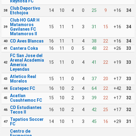
Reynosa FC
Club Deportivo
14
10
4
0
25
9
+16
34
38
Etchojoa
Club HO GAR H
Matamoros
15
11
1
3
31
15
+16
34
39
Gavilanes FC
Matamoros II
CD Aves Blancas
16
11
1
4
38
22
+16
34
40
Cantera Coka
16
11
0
5
48
22
+26
33
41
FC San Jose del
Arenal Academia
15
11
0
4
41
22
+19
33
42
America
Leyendas
Atletico Real
15
11
0
4
37
20
+17
33
43
Morelos
Ecatepec FC
16
10
2
4
64
22
+42
32
44
Acatlan
15
10
2
3
39
22
+17
32
45
Cuauhtemoc FC
CD Estudiantes
16
10
2
4
42
25
+17
32
46
Tecos II
Tapatios Soccer
14
10
1
3
45
16
+29
31
47
FC
Centro de
Formacion