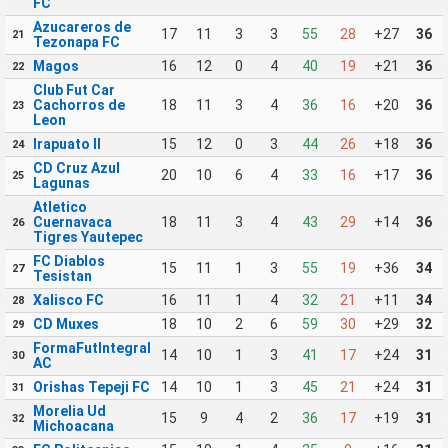
FC
Azucareros de
17
11
3
3
55
28
+27
36
21
Tezonapa FC
Magos
16
12
0
4
40
19
+21
36
22
Club Fut Car
Cachorros de
18
11
3
4
36
16
+20
36
23
Leon
Irapuato II
15
12
0
3
44
26
+18
36
24
CD Cruz Azul
20
10
6
4
33
16
+17
36
25
Lagunas
Atletico
Cuernavaca
18
11
3
4
43
29
+14
36
26
Tigres Yautepec
FC Diablos
15
11
1
3
55
19
+36
34
27
Tesistan
Xalisco FC
16
11
1
4
32
21
+11
34
28
CD Muxes
18
10
2
6
59
30
+29
32
29
FormaFutIntegral
14
10
1
3
41
17
+24
31
30
AC
Orishas Tepeji FC
14
10
1
3
45
21
+24
31
31
Morelia Ud
15
9
4
2
36
17
+19
31
32
Michoacana