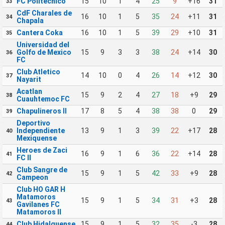
FC Politecnico
15
10
1
4
25
9
+16
31
33
CdF Charales de
16
10
1
5
35
24
+11
31
34
Chapala
Cantera Coka
16
10
1
5
39
29
+10
31
35
Universidad del
Golfo de Mexico
15
9
3
3
38
24
+14
30
36
FC
Club Atletico
14
10
0
4
26
14
+12
30
37
Nayarit
Acatlan
15
9
2
4
27
18
+9
29
38
Cuauhtemoc FC
Chapulineros II
17
8
5
4
38
38
0
29
39
Deportivo
Independiente
13
9
1
3
39
22
+17
28
40
Mexiquense
Heroes de Zaci
16
9
1
6
36
22
+14
28
41
FC II
Club Sangre de
15
9
1
5
42
33
+9
28
42
Campeon
Club HO GAR H
Matamoros
15
9
1
5
34
31
+3
28
43
Gavilanes FC
Matamoros II
Club Hidalguense
15
9
1
5
32
35
-3
28
44