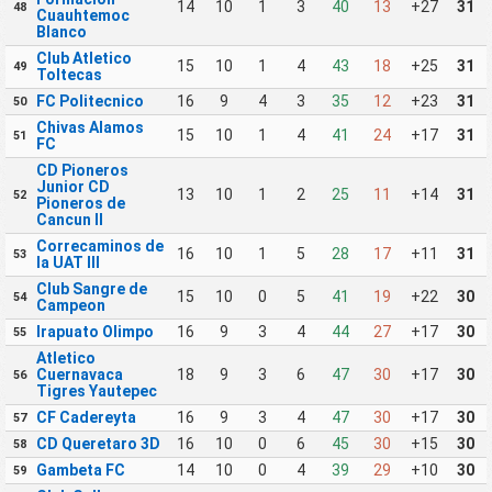
14
10
1
3
40
13
+27
31
48
Cuauhtemoc
Blanco
Club Atletico
15
10
1
4
43
18
+25
31
49
Toltecas
FC Politecnico
16
9
4
3
35
12
+23
31
50
Chivas Alamos
15
10
1
4
41
24
+17
31
51
FC
CD Pioneros
Junior CD
13
10
1
2
25
11
+14
31
52
Pioneros de
Cancun II
Correcaminos de
16
10
1
5
28
17
+11
31
53
la UAT III
Club Sangre de
15
10
0
5
41
19
+22
30
54
Campeon
Irapuato Olimpo
16
9
3
4
44
27
+17
30
55
Atletico
Cuernavaca
18
9
3
6
47
30
+17
30
56
Tigres Yautepec
CF Cadereyta
16
9
3
4
47
30
+17
30
57
CD Queretaro 3D
16
10
0
6
45
30
+15
30
58
Gambeta FC
14
10
0
4
39
29
+10
30
59