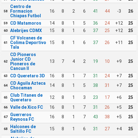
Centro de
Formacion
16
8
2
6
41
44
-3
26
58
Chiapas Futbol
CD Matamoros
14
8
1
5
36
24
+12
25
59
Alebrijes CDMX
15
8
1
6
37
25
+12
25
60
CF Volcanes de
Colima Deportivo
15
8
1
6
37
26
+11
25
61
Tala
CD Pioneros
Junior CD
13
7
4
2
19
10
+9
25
62
Pioneros de
Cancun II
CD Queretaro 3D
16
8
1
7
31
24
+7
25
63
CD Aguila Azteca
14
8
1
5
38
31
+7
25
64
Chocaman
Club Titanes de
12
8
1
3
23
17
+6
25
65
Queretaro
Valle de Xico FC
16
8
1
7
31
26
+5
25
66
Guerreros
16
8
1
7
43
38
+5
25
67
Reynosa FC
Halcones de
15
8
1
6
31
27
+4
25
68
Saltillo FC