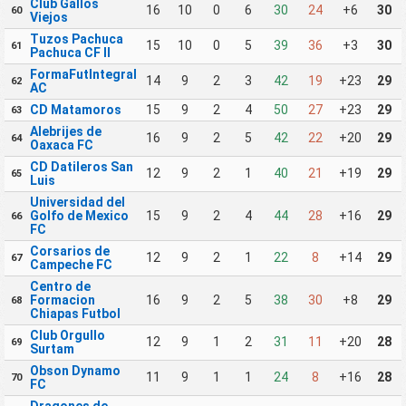
Club Gallos
16
10
0
6
30
24
+6
30
60
Viejos
Tuzos Pachuca
15
10
0
5
39
36
+3
30
61
Pachuca CF II
FormaFutIntegral
14
9
2
3
42
19
+23
29
62
AC
CD Matamoros
15
9
2
4
50
27
+23
29
63
Alebrijes de
16
9
2
5
42
22
+20
29
64
Oaxaca FC
CD Datileros San
12
9
2
1
40
21
+19
29
65
Luis
Universidad del
Golfo de Mexico
15
9
2
4
44
28
+16
29
66
FC
Corsarios de
12
9
2
1
22
8
+14
29
67
Campeche FC
Centro de
Formacion
16
9
2
5
38
30
+8
29
68
Chiapas Futbol
Club Orgullo
12
9
1
2
31
11
+20
28
69
Surtam
Obson Dynamo
11
9
1
1
24
8
+16
28
70
FC