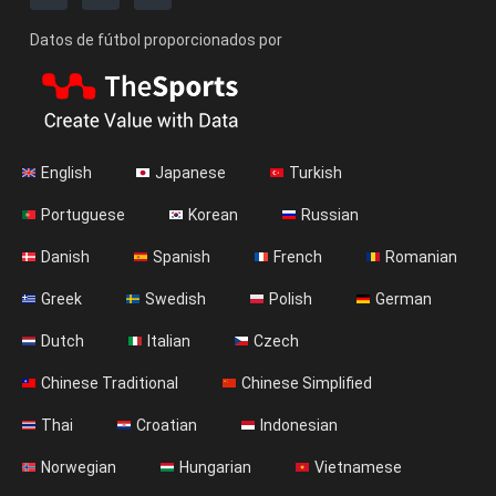
Datos de fútbol proporcionados por
English
Japanese
Turkish
Portuguese
Korean
Russian
Danish
Spanish
French
Romanian
Greek
Swedish
Polish
German
Dutch
Italian
Czech
Chinese Traditional
Chinese Simplified
Thai
Croatian
Indonesian
Norwegian
Hungarian
Vietnamese