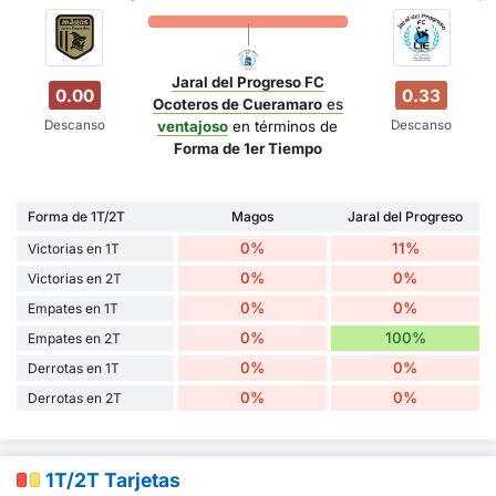
Jaral del Progreso FC
0.00
0.33
Ocoteros de Cueramaro
es
Descanso
Descanso
ventajoso
en términos de
Forma de 1er Tiempo
Forma de 1T/2T
Magos
Jaral del Progreso
0%
11%
Victorias en 1T
0%
0%
Victorias en 2T
0%
0%
Empates en 1T
0%
100%
Empates en 2T
0%
0%
Derrotas en 1T
0%
0%
Derrotas en 2T
1T/2T Tarjetas