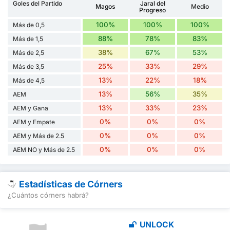
Goles del Partido
Jaral del
Magos
Medio
Progreso
100%
100%
100%
Más de 0,5
88%
78%
83%
Más de 1,5
38%
67%
53%
Más de 2,5
25%
33%
29%
Más de 3,5
13%
22%
18%
Más de 4,5
13%
56%
35%
AEM
13%
33%
23%
AEM y Gana
0%
0%
0%
AEM y Empate
0%
0%
0%
AEM y Más de 2.5
0%
0%
0%
AEM NO y Más de 2.5
Estadísticas de Córners
¿Cuántos córners habrá?
UNLOCK