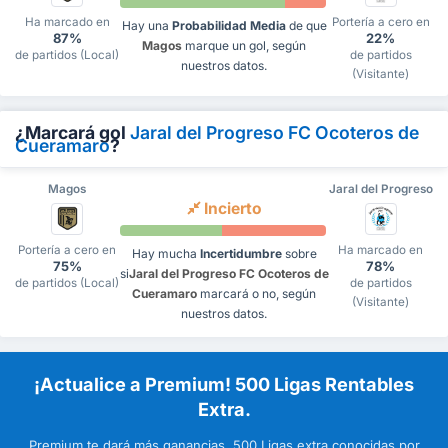
Ha marcado en
Portería a cero en
Hay una
Probabilidad Media
de que
87%
22%
Magos
marque un gol, según
de partidos (Local)
de partidos
nuestros datos.
(Visitante)
¿Marcará gol
Jaral del Progreso FC Ocoteros de
Cueramaro
?
Magos
Jaral del Progreso
Incierto
Portería a cero en
Ha marcado en
Hay mucha
Incertidumbre
sobre
75%
78%
si
Jaral del Progreso FC Ocoteros de
de partidos (Local)
de partidos
Cueramaro
marcará o no, según
(Visitante)
nuestros datos.
¡Actualice a Premium! 500 Ligas Rentables
Extra.
Premium te dará más ganancias. 500 Ligas extra conocidas por