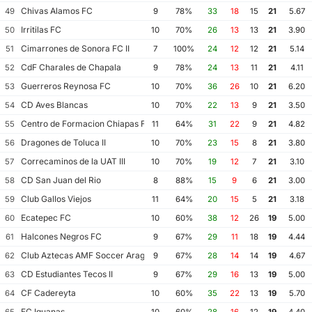
Chivas Alamos FC
49
9
78%
33
18
15
21
5.67
Irritilas FC
50
10
70%
26
13
13
21
3.90
Cimarrones de Sonora FC II
51
7
100%
24
12
12
21
5.14
CdF Charales de Chapala
52
9
78%
24
13
11
21
4.11
Guerreros Reynosa FC
53
10
70%
36
26
10
21
6.20
CD Aves Blancas
54
10
70%
22
13
9
21
3.50
Centro de Formacion Chiapas Futbol
55
11
64%
31
22
9
21
4.82
Dragones de Toluca II
56
10
70%
23
15
8
21
3.80
Correcaminos de la UAT III
57
10
70%
19
12
7
21
3.10
CD San Juan del Rio
58
8
88%
15
9
6
21
3.00
Club Gallos Viejos
59
11
64%
20
15
5
21
3.18
Ecatepec FC
60
10
60%
38
12
26
19
5.00
Halcones Negros FC
61
9
67%
29
11
18
19
4.44
Club Aztecas AMF Soccer Aragon
62
9
67%
28
14
14
19
4.67
CD Estudiantes Tecos II
63
9
67%
29
16
13
19
5.00
CF Cadereyta
64
10
60%
35
22
13
19
5.70
FC Iguanas
65
10
60%
28
16
12
19
4.40