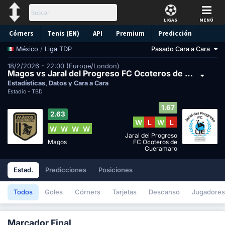
LIGAS
MENÚ
Córners
Tenis (EN)
API
Premium
Predicción
/
Liga TDP
Pasado Cara a Cara
México
18/2/2026 - 22:00 (Europe/London)
Magos vs Jaral del Progreso FC Ocoteros de Cueramaro
Estadísticas, Datos y Cara a Cara
Estadio -
TBD
1.67
2.63
W
L
W
L
W
W
W
W
Jaral del Progreso
Magos
FC Ocoteros de
Cueramaro
Estad.
Predicciones
Posiciones
Todos
Goles
Córners
Tarjetas
Descanso
Jugadores
Marcador Final