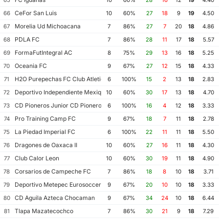
CeFor San Luis
66
10
60%
27
18
9
19
4.50
Morelia Ud Michoacana
67
7
86%
27
7
20
18
4.86
PDLA FC
68
7
86%
28
11
17
18
5.57
FormaFutIntegral AC
69
8
75%
29
13
16
18
5.25
Oceania FC
70
9
67%
27
12
15
18
4.33
H2O Purepechas FC Club Atletico Morelia II
71
6
100%
15
2
13
18
2.83
Deportivo Independiente Mexiquense
72
10
60%
30
17
13
18
4.70
CD Pioneros Junior CD Pioneros de Cancun II
73
6
100%
16
4
12
18
3.33
Pro Training Camp FC
74
9
67%
18
7
11
18
2.78
La Piedad Imperial FC
75
6
100%
22
11
11
18
5.50
Dragones de Oaxaca II
76
10
60%
27
16
11
18
4.30
Club Calor Leon
77
10
60%
30
19
11
18
4.90
Corsarios de Campeche FC
78
7
86%
18
8
10
18
3.71
Deportivo Metepec Eurosoccer FC
79
9
67%
20
10
10
18
3.33
CD Aguila Azteca Chocaman
80
9
67%
34
24
10
18
6.44
Tlapa Mazatecochco
81
7
86%
30
21
9
18
7.29