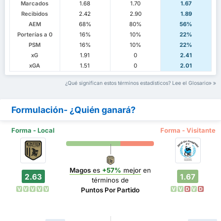
Marcados
1.68
1.70
1.67
Recibidos
2.42
2.90
1.89
AEM
68%
80%
56%
Porterías a 0
16%
10%
22%
PSM
16%
10%
22%
xG
1.91
0
2.41
xGA
1.51
0
2.01
¿Qué significan estos términos estadísticos? Lee el Glosario
Formulación- ¿Quién ganará?
Forma - Local
Forma - Visitante
Magos
es
+57%
mejor
en
2.63
1.67
términos de
V
V
V
V
V
V
V
D
V
D
Puntos Por Partido