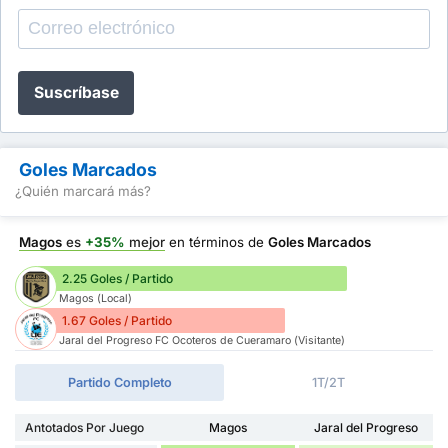
Suscríbase
Goles Marcados
¿Quién marcará más?
Magos
es
+35%
mejor
en términos de
Goles Marcados
2.25 Goles / Partido
Magos (Local)
1.67 Goles / Partido
Jaral del Progreso FC Ocoteros de Cueramaro (Visitante)
Partido Completo
1T/2T
Antotados Por Juego
Magos
Jaral del Progreso