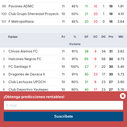
Pavones ADMC
99
11
45%
11
10
1
16
1.91
Club Grupo Sherwood Proyecto Mexico Soccer
100
10
50%
21
20
1
16
4.10
F Metropolitana
101
11
45%
20
20
0
16
3.64
Equipo
PJ
%
GF
GC
DG
Pts
MG
Victoria
Chivas Alamos FC
1
11
91%
38
4
34
31
3.82
Halcones Negros FC
2
11
91%
65
9
56
30
6.73
FC Santiago II
3
10
100%
27
7
20
30
3.40
Dragones de Oaxaca II
4
11
91%
40
23
17
30
5.73
Club Lechuzas UPGCH
5
10
90%
31
8
23
27
3.90
Club Deportivo Yautepec
6
10
90%
40
17
23
27
5.70
¡Obtenga predicciones rentables!
Racing Veracruz III
7
9
100%
26
4
22
27
3.33
Tapatios Soccer FC
8
10
90%
34
13
21
27
4.70
FC Delfines UGM
9
10
90%
36
21
15
27
5.70
Club Bombarderos de Tecamac
10
10
80%
35
7
28
26
4.20
ÚNETE A PREMIUM. GANA AHORA.