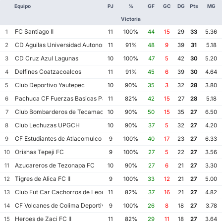
Equipo
PJ
%
GF
GC
DG
Pts
MG
Victoria
FC Santiago II
1
11
100%
44
15
29
33
5.36
CD Aguilas Universidad Autonoma de Guerrero
2
11
91%
48
9
39
31
5.18
CD Cruz Azul Lagunas
3
10
100%
47
5
42
30
5.20
Delfines Coatzacoalcos
4
11
91%
45
6
39
30
4.64
Club Deportivo Yautepec
5
10
90%
35
3
32
28
3.80
Pachuca CF Fuerzas Basicas Pachuca CF III
6
11
82%
42
15
27
28
5.18
Club Bombarderos de Tecamac
7
10
90%
50
15
35
27
6.50
Club Lechuzas UPGCH
8
10
90%
37
5
32
27
4.20
CF Estudiantes de Atlacomulco
9
9
100%
40
17
23
27
6.33
Orishas Tepeji FC
10
9
100%
27
5
22
27
3.56
Azucareros de Tezonapa FC
11
10
90%
27
6
21
27
3.30
Tigres de Alica FC II
12
9
100%
33
12
21
27
5.00
Club Fut Car Cachorros de Leon
13
11
82%
37
16
21
27
4.82
CF Volcanes de Colima Deportivo Tala
14
9
100%
26
8
18
27
3.78
Heroes de Zaci FC II
15
11
82%
29
11
18
27
3.64