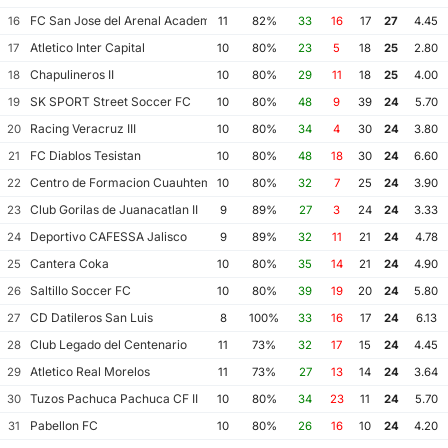
FC San Jose del Arenal Academia America Leyendas
16
11
82%
33
16
17
27
4.45
Atletico Inter Capital
17
10
80%
23
5
18
25
2.80
Chapulineros II
18
10
80%
29
11
18
25
4.00
SK SPORT Street Soccer FC
19
10
80%
48
9
39
24
5.70
Racing Veracruz III
20
10
80%
34
4
30
24
3.80
FC Diablos Tesistan
21
10
80%
48
18
30
24
6.60
Centro de Formacion Cuauhtemoc Blanco
22
10
80%
32
7
25
24
3.90
Club Gorilas de Juanacatlan II
23
9
89%
27
3
24
24
3.33
Deportivo CAFESSA Jalisco
24
9
89%
32
11
21
24
4.78
Cantera Coka
25
10
80%
35
14
21
24
4.90
Saltillo Soccer FC
26
10
80%
39
19
20
24
5.80
CD Datileros San Luis
27
8
100%
33
16
17
24
6.13
Club Legado del Centenario
28
11
73%
32
17
15
24
4.45
Atletico Real Morelos
29
11
73%
27
13
14
24
3.64
Tuzos Pachuca Pachuca CF II
30
10
80%
34
23
11
24
5.70
Pabellon FC
31
10
80%
26
16
10
24
4.20