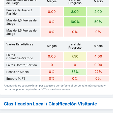
Magos
Medio
de Juego
Progreso
Fueras de Juego /
0.00
3.00
2.00
Partido
Más de 2,5 Fueras de
0%
100%
50%
Juego
Más de 3,5 Fueras de
0%
0%
0%
Juego
Varios Estadísticas
Jaral del
Magos
Medio
Progreso
Faltas
0.00
7.50
4.00
Cometidas/Partido
0
0
0.00
Faltas Contra/Partido
0%
53%
27%
Posesión Media
0%
0%
0%
Empate % FT
Algunos datos se aproximan por exceso o por defecto al porcentaje más cercano y,
por tanto, pueden equivaler al 101% cuando se suman.
Clasificación Local / Clasificación Visitante