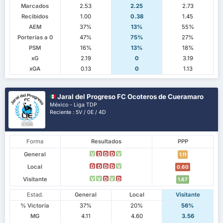
Marcados
2.53
2.25
2.73
Recibidos
1.00
0.38
1.45
AEM
37%
13%
55%
Porterías a 0
47%
75%
27%
PSM
16%
13%
18%
xG
2.19
0
3.19
xGA
0.13
0
1.13
Jaral del Progreso FC Ocoteros de Cueramaro
México - Liga TDP
Reciente : 5V / 0E / 4D
Forma
Resultados
PPP
General
V
D
D
D
V
1.11
Local
D
D
D
D
V
0.60
Visitante
V
V
D
V
D
1.67
Estad.
General
Local
Visitante
% Victoria
37%
20%
56%
MG
4.11
4.60
3.56