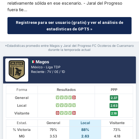
relativamente sólida en ese escenario. - Jaral del Progreso
fuera tie...
Regístrese para ser usuario (gratis) y ver el análisis de
estadísticas de GPT5 »
*Estadísticas promedio entre Magos y Jaral del Progreso FC Ocoteros de Cueramaro
durante la temporada actual
Magos
México - Liga TDP
Reciente : 7V / 0E / 1D
Forma
Resultados
PPP
General
V
V
V
V
D
2.37
Local
V
V
V
V
V
2.63
Visitante
D
V
V
V
D
2.18
Estad.
General
Local
Visitante
% Victoria
79%
88%
73%
MG
3.53
2.63
4.18