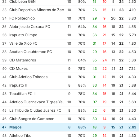
Club Leon GEN
32
10
80%
15
10
5
24
2.50
Club Deportivo Mineros de Zacatecas II
33
10
70%
26
15
11
23
4.10
FC Politecnico
34
10
70%
29
9
20
22
3.80
Alebrijes de Oaxaca FC
35
11
64%
34
16
18
22
4.55
Irapuato Olimpo
36
10
70%
36
21
15
22
5.70
Valle de Xico FC
37
10
70%
31
17
14
22
4.80
Acatlan Cuauhtemoc FC
38
10
70%
29
16
13
22
4.50
CD Matamoros
39
11
64%
35
24
11
22
5.36
CD Muxes
40
9
78%
43
22
21
21
7.22
Club Atletico Toltecas
41
10
70%
31
12
19
21
4.30
Irapuato II
42
8
88%
33
14
19
21
5.88
Tepatitlan FC II
43
9
78%
34
15
19
21
5.44
Atletico Cuernavaca Tigres Yautepec
44
10
70%
37
19
18
21
5.60
La Tribu de Ciudad Juarez FC
45
8
88%
22
6
16
21
3.50
Club Sangre de Campeon
46
10
70%
30
14
16
21
4.40
Magos
47
8
88%
18
3
15
21
2.63
Atletico Tibu
48
10
70%
29
14
15
21
4.30