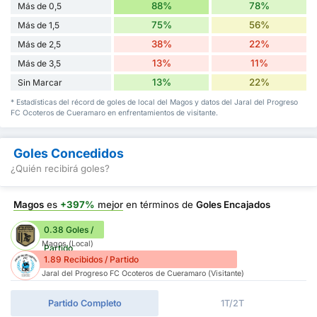
88%
78%
Más de 0,5
75%
56%
Más de 1,5
38%
22%
Más de 2,5
13%
11%
Más de 3,5
13%
22%
Sin Marcar
* Estadísticas del récord de goles de local del Magos y datos del Jaral del Progreso
FC Ocoteros de Cueramaro en enfrentamientos de visitante.
Goles Concedidos
¿Quién recibirá goles?
Magos
es
+397%
mejor
en términos de
Goles Encajados
0.38 Goles /
Magos (Local)
Partido
1.89 Recibidos / Partido
Jaral del Progreso FC Ocoteros de Cueramaro (Visitante)
Partido Completo
1T/2T