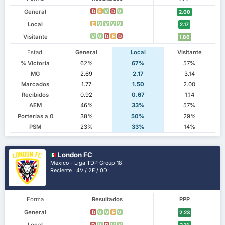
General
D
E
V
D
V
2.00
Local
E
V
V
V
V
2.17
Visitante
V
V
D
E
D
1.86
Estad.
General
Local
Visitante
% Victoria
62%
67%
57%
MG
2.69
2.17
3.14
Marcados
1.77
1.50
2.00
Recibidos
0.92
0.67
1.14
AEM
46%
33%
57%
Porterías a 0
38%
50%
29%
PSM
23%
33%
14%
London FC
México - Liga TDP Group 18
Reciente : 4V / 2E / 0D
Forma
Resultados
PPP
General
D
V
V
E
V
2.23
D
V
D
V
V