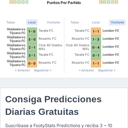
E
V
V
V
V
E
V
V
V
E
Puntos Por Partido
Todos
Local
Visitante
Todos
Local
Visitante
Gladiadores
Tecate FC
Tecate FC
London FC
1 - 0
1 - 1
Tijuana FC
Gladiadores
Rosarito FC
Rosarito FC
London FC
3 - 0
1 - 3
Tijuana FC
Gladiadores
Club 40 Grados
Club 40 Grados
London FC
2 - 1
0 - 4
Tijuana FC
MXL
MXL
Gladiadores
Tecate FC
Tecate FC
London FC
3 - 1
0 - 1
Tijuana FC
Gladiadores
Rosarito FC
Rosarito FC
London FC
0 - 0
1 - 1
Tijuana FC
Anterior
Siguiente
Anterior
Siguiente
Consiga Predicciones
Diarias Gratuitas
Suscríbase a FootyStats Predictions y reciba 3 ~ 10