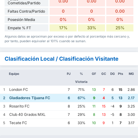
0.00
0.00
0.00
Cometidas/Partido
0
0
0.00
Faltas Contra/Partido
0%
0%
0%
Posesión Media
17%
33%
25%
Empate % FT
Algunos datos se aproximan por exceso o por defecto al porcentaje más cercano y,
por tanto, pueden equivaler al 101% cuando se suman.
Clasificación Local / Clasificación Visitante
Equipo
PJ
%
GF
GC
DG
Pts
MG
Victoria
London FC
1
7
71%
13
7
6
15
2.86
Gladiadores Tijuana FC
2
6
67%
9
4
5
13
2.17
Rosarito FC
3
8
25%
11
15
-4
9
3.25
Club 40 Grados MXL
4
7
29%
8
13
-5
8
3.00
Tecate FC
5
6
33%
10
9
1
7
3.17