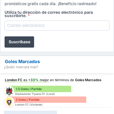
pronósticos gratis cada día. ¡Beneficio rastreado!
Utiliza tu dirección de correo electrónico para
suscribirte.
*
Suscríbase
Goles Marcados
¿Quién marcará más?
London FC
es
+33%
mejor
en términos de
Goles Marcados
1.5 Goles / Partido
Gladiadores Tijuana FC (Local)
2 Goles / Partido
London FC (Visitante)