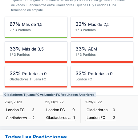
Tijuana FC ha ganado 1 numero de veces y London FC ha ganado 2 numero
de veces. 0 encuentros entre Gladiadores Tijuana FC y London FC ha
terminado en empate.
67%
33%
Más de 1,5
Más de 2,5
2 / 3 Partidos
1 / 3 Partidos
33%
33%
Más de 3,5
AEM
1 / 3 Partidos
1 / 3 Partidos
33%
33%
Porterías a 0
Porterías a 0
Gladiadores Tijuana FC
London FC
Gladiadores Tijuana FC vs London FC Resultados Anteriores
26/3/2023
23/10/2022
19/9/2022
London FC
3
London FC
0
Gladiadores Tijuana FC
0
Gladiadores Tijuana FC
1
London FC
2
Gladiadores Tijuana FC
2
Todas Las Predicciones