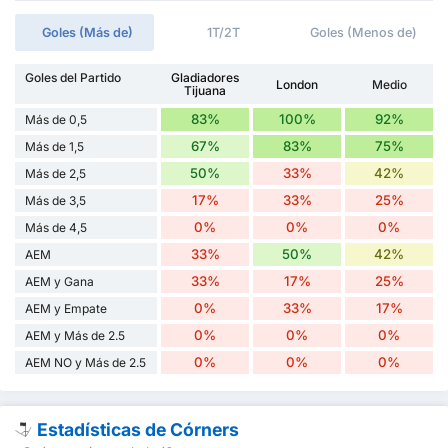
Goles (Más de)
1T/2T
Goles (Menos de)
Goles del Partido
Gladiadores
London
Medio
Tijuana
83%
100%
92%
Más de 0,5
67%
83%
75%
Más de 1,5
50%
33%
42%
Más de 2,5
17%
33%
25%
Más de 3,5
0%
0%
0%
Más de 4,5
33%
50%
42%
AEM
33%
17%
25%
AEM y Gana
0%
33%
17%
AEM y Empate
0%
0%
0%
AEM y Más de 2.5
0%
0%
0%
AEM NO y Más de 2.5
Estadísticas de Córners