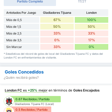
Partido Completo
1T/2T
Antotados Por Juego
Gladiadores Tijuana
London
67%
100%
Más de 0,5
50%
50%
Más de 1,5
33%
33%
Más de 2,5
0%
17%
Más de 3,5
33%
0%
Sin Marcar
* Estadísticas del récord de goles de local del Gladiadores Tijuana FC y datos del
London FC en enfrentamientos de visitante.
Goles Concedidos
¿Quién recibirá goles?
London FC
es
+25%
mejor
en términos de
Goles Encajados
0.67 Recibidos / Partido
Gladiadores Tijuana FC (Local)
0.5 Recibidos / Partido