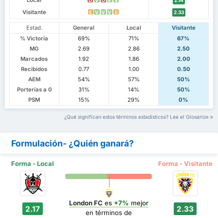
Local
2.14
Visitante
E
V
V
V
E
2.33
Estad.
General
Local
Visitante
% Victoria
69%
71%
67%
MG
2.69
2.86
2.50
Marcados
1.92
1.86
2.00
Recibidos
0.77
1.00
0.50
AEM
54%
57%
50%
Porterías a 0
31%
14%
50%
PSM
15%
29%
0%
¿Qué significan estos términos estadísticos? Lee el Glosario
Formulación- ¿Quién ganará?
Forma - Local
Forma - Visitante
London FC
es
+7%
mejor
2.17
2.33
en términos de