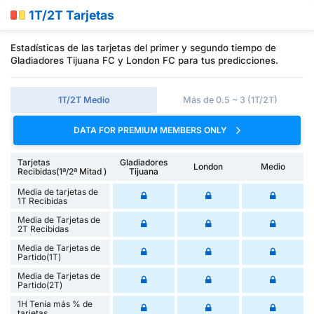
1T/2T Tarjetas
Estadísticas de las tarjetas del primer y segundo tiempo de
Gladiadores Tijuana FC y London FC para tus predicciones.
1T/2T Medio
Más de 0.5 ~ 3 (1T/2T)
DATA FOR PREMIUM MEMBERS ONLY
Tarjetas
Gladiadores
London
Medio
Recibidas(1ª/2ª Mitad )
Tijuana
Media de tarjetas de
1T Recibidas
Media de Tarjetas de
2T Recibidas
Media de Tarjetas de
Partido(1T)
Media de Tarjetas de
Partido(2T)
1H Tenía más % de
tarjetas