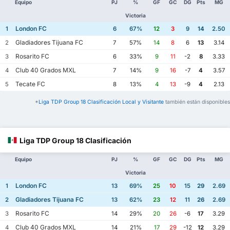
Equipo
PJ
%
GF
GC
DG
Pts
MG
Victoria
London FC
1
6
67%
12
3
9
14
2.50
Gladiadores Tijuana FC
2
7
57%
14
8
6
13
3.14
Rosarito FC
3
6
33%
9
11
-2
8
3.33
Club 40 Grados MXL
4
7
14%
9
16
-7
4
3.57
Tecate FC
5
8
13%
4
13
-9
4
2.13
*
Liga TDP Group 18 Clasificación Local y Visitante
también están disponibles
Liga TDP Group 18 Clasificación
Equipo
PJ
%
GF
GC
DG
Pts
MG
Victoria
London FC
1
13
69%
25
10
15
29
2.69
Gladiadores Tijuana FC
2
13
62%
23
12
11
26
2.69
Rosarito FC
3
14
29%
20
26
-6
17
3.29
Club 40 Grados MXL
4
14
21%
17
29
-12
12
3.29