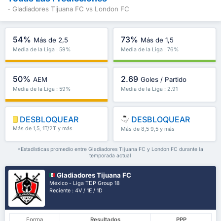
- Gladiadores Tijuana FC vs London FC
54%
73%
Más de 2,5
Más de 1,5
Media de la Liga : 59%
Media de la Liga : 76%
50%
2.69
AEM
Goles / Partido
Media de la Liga : 59%
Media de la Liga : 2.91
DESBLOQUEAR
DESBLOQUEAR
Más de 1,5, 1T/2T y más
Más de 8,5 9,5 y más
*Estadísticas promedio entre Gladiadores Tijuana FC y London FC durante la
temporada actual
Gladiadores Tijuana FC
México - Liga TDP Group 18
Reciente : 4V / 1E / 1D
Forma
Resultados
PPP