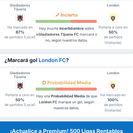
Gladiadores
London
Tijuana
Incierto
Ha marcado en
Portería a cero en
Hay mucha
Incertidumbre
sobre
67%
50%
si
Gladiadores Tijuana FC
marcará o
de partidos (Local)
de partidos
no, según nuestros datos.
(Visitante)
¿Marcará gol
London FC
?
Gladiadores
London
Tijuana
Probabilidad Media
Portería a cero en
Ha marcado en
Hay una
Probabilidad Media
de que
50%
100%
London FC
marque un gol, según
de partidos (Local)
de partidos
nuestros datos.
(Visitante)
¡Actualice a Premium! 500 Ligas Rentables