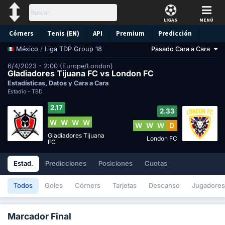
LIGAS
MENÚ
Córners
Tenis (EN)
API
Premium
Predicción
/
Liga TDP Group 18
Pasado Cara a Cara
México
6/4/2023 - 2:00 (Europe/London)
Gladiadores Tijuana FC vs London FC
Estadísticas, Datos y Cara a Cara
Estadio -
TBD
2.17
2.33
W
W
W
W
W
W
W
D
Gladiadores Tijuana
London FC
FC
Estad.
Predicciones
Posiciones
Cuotas
Todos
Goles
Córners
Tarjetas
Descanso
Jugadores
Marcador Final