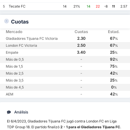
Tecate FC
5
14
21%
14
22
-8
11
2.57
Cuotas
Mercado
Cuotas
Estad.
2.30
67
Gladiadores Tijuana FC Victoria
%
2.50
67
London FC Victoria
%
3.40
25
Empate
%
-
92
Más de 0,5
%
-
75
Más de 1,5
%
-
42
Más de 2,5
%
-
25
Más de 3,5
%
-
0
Más de 4,5
%
-
42
AEM
%
Análisis
El 6/4/2023, Gladiadores Tijuana FC jugó contra London FC en Liga
TDP Group 18. El partido finalizó
2 - 1 para el Gladiadores Tijuana FC
.