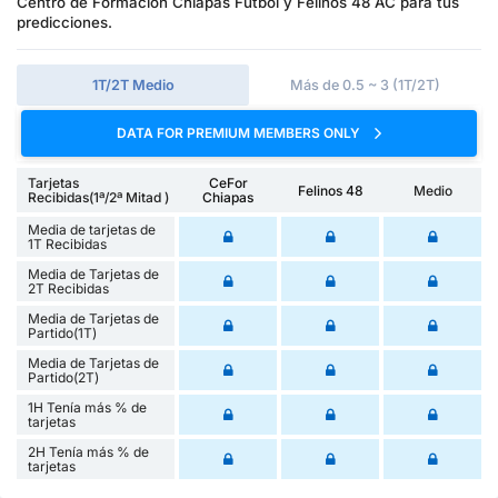
Centro de Formacion Chiapas Futbol y Felinos 48 AC para tus
predicciones.
1T/2T Medio
Más de 0.5 ~ 3 (1T/2T)
DATA FOR PREMIUM MEMBERS ONLY
Tarjetas
CeFor
Felinos 48
Medio
Recibidas(1ª/2ª Mitad )
Chiapas
Media de tarjetas de
1T Recibidas
Media de Tarjetas de
2T Recibidas
Media de Tarjetas de
Partido(1T)
Media de Tarjetas de
Partido(2T)
1H Tenía más % de
tarjetas
2H Tenía más % de
tarjetas