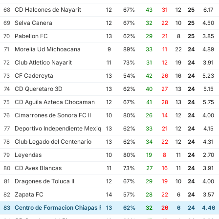
CD Halcones de Nayarit
68
12
67%
43
31
12
25
6.17
Selva Canera
69
12
67%
32
22
10
25
4.50
Pabellon FC
70
13
62%
29
21
8
25
3.85
Morelia Ud Michoacana
71
9
89%
33
11
22
24
4.89
Club Atletico Nayarit
72
11
73%
31
12
19
24
3.91
CF Cadereyta
73
13
54%
42
26
16
24
5.23
CD Queretaro 3D
74
13
62%
40
27
13
24
5.15
CD Aguila Azteca Chocaman
75
12
67%
41
28
13
24
5.75
Cimarrones de Sonora FC II
76
10
80%
26
14
12
24
4.00
Deportivo Independiente Mexiquense
77
13
62%
33
21
12
24
4.15
Club Legado del Centenario
78
13
62%
34
22
12
24
4.31
Leyendas
79
10
80%
19
8
11
24
2.70
CD Aves Blancas
80
11
73%
27
16
11
24
3.91
Dragones de Toluca II
81
12
67%
29
19
10
24
4.00
Zapata FC
82
14
57%
28
22
6
24
3.57
Centro de Formacion Chiapas Futbol
83
13
62%
32
26
6
24
4.46