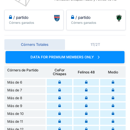
/ partido
/ partido
Córners ganados
Córners ganados
Córners Totales
1T/2T
DATA FOR PREMIUM MEMBERS ONLY
Córners de Partido
CeFor
Felinos 48
Medio
Chiapas
Más de 6
Más de 7
Más de 8
Más de 9
Más de 10
Más de 11
Más de 12