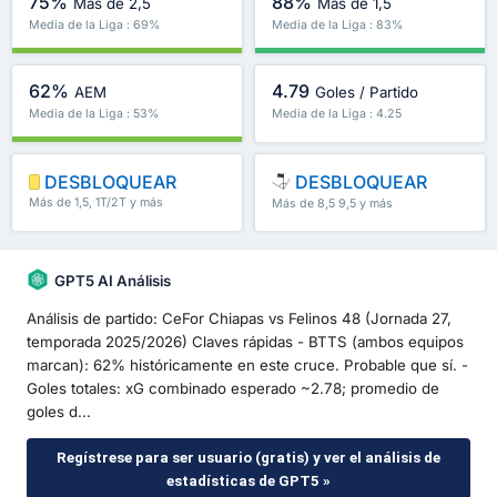
75%
88%
Más de 2,5
Más de 1,5
Media de la Liga : 69%
Media de la Liga : 83%
62%
4.79
AEM
Goles / Partido
Media de la Liga : 53%
Media de la Liga : 4.25
DESBLOQUEAR
DESBLOQUEAR
Más de 1,5, 1T/2T y más
Más de 8,5 9,5 y más
GPT5 AI Análisis
Análisis de partido: CeFor Chiapas vs Felinos 48 (Jornada 27,
temporada 2025/2026) Claves rápidas - BTTS (ambos equipos
marcan): 62% históricamente en este cruce. Probable que sí. -
Goles totales: xG combinado esperado ~2.78; promedio de
goles d...
Regístrese para ser usuario (gratis) y ver el análisis de
estadísticas de GPT5 »