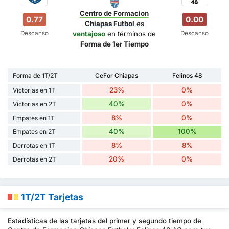
Centro de Formacion
0.77
0.00
Chiapas Futbol
es
Descanso
Descanso
ventajoso
en términos de
Forma de 1er Tiempo
Forma de 1T/2T
CeFor Chiapas
Felinos 48
23%
0%
Victorias en 1T
40%
0%
Victorias en 2T
8%
0%
Empates en 1T
40%
100%
Empates en 2T
8%
8%
Derrotas en 1T
20%
0%
Derrotas en 2T
1T/2T Tarjetas
Estadísticas de las tarjetas del primer y segundo tiempo de