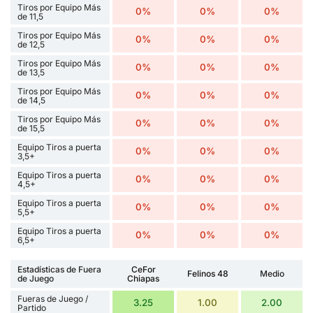
Tiros por Equipo Más
0%
0%
0%
de 11,5
Tiros por Equipo Más
0%
0%
0%
de 12,5
Tiros por Equipo Más
0%
0%
0%
de 13,5
Tiros por Equipo Más
0%
0%
0%
de 14,5
Tiros por Equipo Más
0%
0%
0%
de 15,5
Equipo Tiros a puerta
0%
0%
0%
3,5+
Equipo Tiros a puerta
0%
0%
0%
4,5+
Equipo Tiros a puerta
0%
0%
0%
5,5+
Equipo Tiros a puerta
0%
0%
0%
6,5+
Estadísticas de Fuera
CeFor
Felinos 48
Medio
de Juego
Chiapas
Fueras de Juego /
3.25
1.00
2.00
Partido