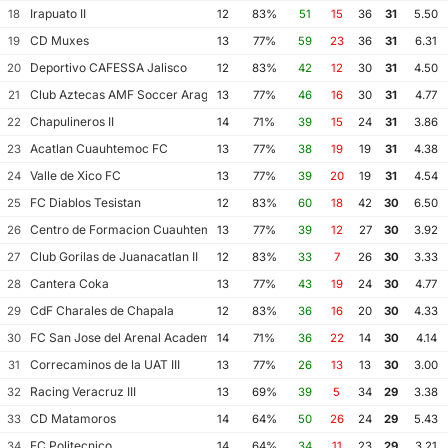
Irapuato II
18
12
83%
51
15
36
31
5.50
CD Muxes
19
13
77%
59
23
36
31
6.31
Deportivo CAFESSA Jalisco
20
12
83%
42
12
30
31
4.50
Club Aztecas AMF Soccer Aragon
21
13
77%
46
16
30
31
4.77
Chapulineros II
22
14
71%
39
15
24
31
3.86
Acatlan Cuauhtemoc FC
23
13
77%
38
19
19
31
4.38
Valle de Xico FC
24
13
77%
39
20
19
31
4.54
FC Diablos Tesistan
25
12
83%
60
18
42
30
6.50
Centro de Formacion Cuauhtemoc Blanco
26
13
77%
39
12
27
30
3.92
Club Gorilas de Juanacatlan II
27
12
83%
33
7
26
30
3.33
Cantera Coka
28
13
77%
43
19
24
30
4.77
CdF Charales de Chapala
29
12
83%
36
16
20
30
4.33
FC San Jose del Arenal Academia America Leyendas
30
14
71%
36
22
14
30
4.14
Correcaminos de la UAT III
31
13
77%
26
13
13
30
3.00
Racing Veracruz III
32
13
69%
39
5
34
29
3.38
CD Matamoros
33
14
64%
50
26
24
29
5.43
FC Politecnico
34
14
64%
34
11
23
29
3.21