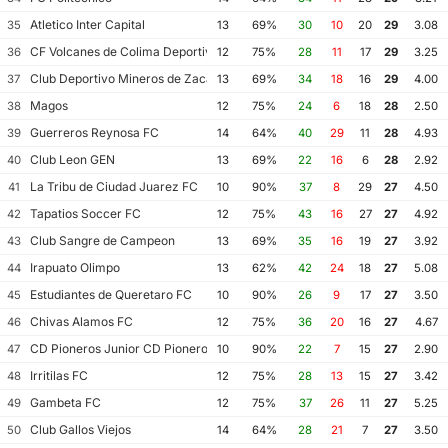
Atletico Inter Capital
35
13
69%
30
10
20
29
3.08
CF Volcanes de Colima Deportivo Tala
36
12
75%
28
11
17
29
3.25
Club Deportivo Mineros de Zacatecas II
37
13
69%
34
18
16
29
4.00
Magos
38
12
75%
24
6
18
28
2.50
Guerreros Reynosa FC
39
14
64%
40
29
11
28
4.93
Club Leon GEN
40
13
69%
22
16
6
28
2.92
La Tribu de Ciudad Juarez FC
41
10
90%
37
8
29
27
4.50
Tapatios Soccer FC
42
12
75%
43
16
27
27
4.92
Club Sangre de Campeon
43
13
69%
35
16
19
27
3.92
Irapuato Olimpo
44
13
62%
42
24
18
27
5.08
Estudiantes de Queretaro FC
45
10
90%
26
9
17
27
3.50
Chivas Alamos FC
46
12
75%
36
20
16
27
4.67
CD Pioneros Junior CD Pioneros de Cancun II
47
10
90%
22
7
15
27
2.90
Irritilas FC
48
12
75%
28
13
15
27
3.42
Gambeta FC
49
12
75%
37
26
11
27
5.25
Club Gallos Viejos
50
14
64%
28
21
7
27
3.50