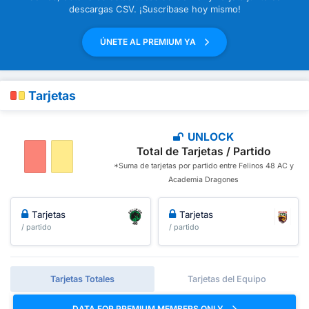
descargas CSV. ¡Suscríbase hoy mismo!
ÚNETE AL PREMIUM YA
Tarjetas
UNLOCK
Total de Tarjetas / Partido
*Suma de tarjetas por partido entre Felinos 48 AC y
Academia Dragones
Tarjetas
Tarjetas
/ partido
/ partido
Tarjetas Totales
Tarjetas del Equipo
DATA FOR PREMIUM MEMBERS ONLY