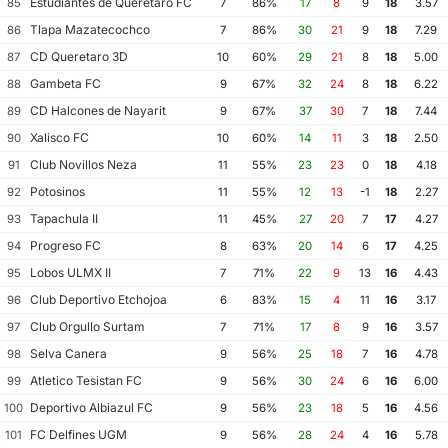
Estudiantes de Queretaro FC
85
7
86%
17
8
9
18
3.57
Tlapa Mazatecochco
86
7
86%
30
21
9
18
7.29
CD Queretaro 3D
87
10
60%
29
21
8
18
5.00
Gambeta FC
88
9
67%
32
24
8
18
6.22
CD Halcones de Nayarit
89
9
67%
37
30
7
18
7.44
Xalisco FC
90
10
60%
14
11
3
18
2.50
Club Novillos Neza
91
11
55%
23
23
0
18
4.18
Potosinos
92
11
55%
12
13
-1
18
2.27
Tapachula II
93
11
45%
27
20
7
17
4.27
Progreso FC
94
8
63%
20
14
6
17
4.25
Lobos ULMX II
95
7
71%
22
9
13
16
4.43
Club Deportivo Etchojoa
96
6
83%
15
4
11
16
3.17
Club Orgullo Surtam
97
7
71%
17
8
9
16
3.57
Selva Canera
98
9
56%
25
18
7
16
4.78
Atletico Tesistan FC
99
9
56%
30
24
6
16
6.00
Deportivo Albiazul FC
100
9
56%
23
18
5
16
4.56
FC Delfines UGM
101
9
56%
28
24
4
16
5.78