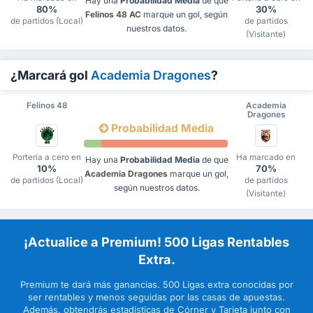
Hay una
Probabilidad Media
de que
80%
30%
Felinos 48 AC
marque un gol, según
de partidos (Local)
de partidos
nuestros datos.
(Visitante)
¿Marcará gol
Academia Dragones
?
Felinos 48
Academia
Dragones
Probabilidad Media
Portería a cero en
Ha marcado en
Hay una
Probabilidad Media
de que
10%
70%
Academia Dragones
marque un gol,
de partidos (Local)
de partidos
según nuestros datos.
(Visitante)
¡Actualice a Premium! 500 Ligas Rentables
Extra.
Premium te dará más ganancias. 500 Ligas extra conocidas por
ser rentables y menos seguidas por las casas de apuestas.
Además, obtendrás estadísticas de Córner y Tarjeta junto con