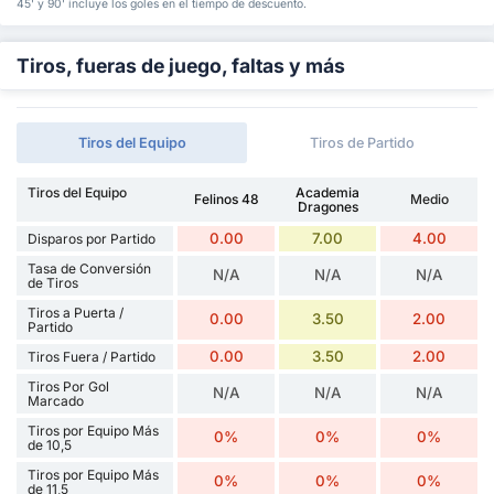
45' y 90' incluye los goles en el tiempo de descuento.
Tiros, fueras de juego, faltas y más
Tiros del Equipo
Tiros de Partido
Tiros del Equipo
Academia
Felinos 48
Medio
Dragones
0.00
7.00
4.00
Disparos por Partido
Tasa de Conversión
N/A
N/A
N/A
de Tiros
Tiros a Puerta /
0.00
3.50
2.00
Partido
0.00
3.50
2.00
Tiros Fuera / Partido
Tiros Por Gol
N/A
N/A
N/A
Marcado
Tiros por Equipo Más
0%
0%
0%
de 10,5
Tiros por Equipo Más
0%
0%
0%
de 11,5