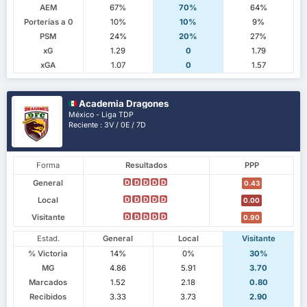
AEM
67%
70%
64%
Porterías a 0
10%
10%
9%
PSM
24%
20%
27%
xG
1.29
0
1.79
xGA
1.07
0
1.57
Academia Dragones
México - Liga TDP
Reciente : 3V / 0E / 7D
Forma
Resultados
PPP
General
D
D
D
D
D
0.43
Local
D
D
D
D
D
0.00
Visitante
D
D
D
D
D
0.90
Estad.
General
Local
Visitante
% Victoria
14%
0%
30%
MG
4.86
5.91
3.70
Marcados
1.52
2.18
0.80
Recibidos
3.33
3.73
2.90