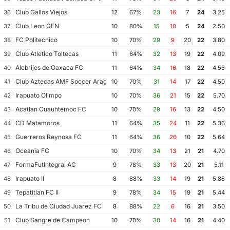
Club Gallos Viejos
36
12
67%
23
16
7
24
3.25
Club Leon GEN
37
10
80%
15
10
5
24
2.50
FC Politecnico
38
10
70%
29
9
20
22
3.80
Club Atletico Toltecas
39
11
64%
32
13
19
22
4.09
Alebrijes de Oaxaca FC
40
11
64%
34
16
18
22
4.55
Club Aztecas AMF Soccer Aragon
41
10
70%
31
14
17
22
4.50
Irapuato Olimpo
42
10
70%
36
21
15
22
5.70
Acatlan Cuauhtemoc FC
43
10
70%
29
16
13
22
4.50
CD Matamoros
44
11
64%
35
24
11
22
5.36
Guerreros Reynosa FC
45
11
64%
36
26
10
22
5.64
Oceania FC
46
10
70%
34
13
21
21
4.70
FormaFutIntegral AC
47
9
78%
33
13
20
21
5.11
Irapuato II
48
8
88%
33
14
19
21
5.88
Tepatitlan FC II
49
9
78%
34
15
19
21
5.44
La Tribu de Ciudad Juarez FC
50
8
88%
22
6
16
21
3.50
Club Sangre de Campeon
51
10
70%
30
14
16
21
4.40