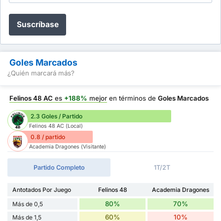
Suscríbase
Goles Marcados
¿Quién marcará más?
Felinos 48 AC
es
+188%
mejor
en términos de
Goles Marcados
2.3 Goles / Partido
Felinos 48 AC (Local)
0.8 / partido
Academia Dragones (Visitante)
Partido Completo
1T/2T
Antotados Por Juego
Felinos 48
Academia Dragones
80%
70%
Más de 0,5
60%
10%
Más de 1,5