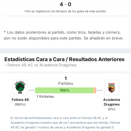
4
-
0
*No se registraron los tiempos de los goles de este partido.
* Los datos posteriores al partido, como tiros, tarjetas y córners,
aún no están disponibles para este partido. Se añadirán en breve.
Estadísticas Cara a Cara / Resultados Anteriores
- Felinos 48 AC vs Academia Dragones
1
Partidos
100%
0%
0%
1 Victorias
Felinos 48
Academia
Dragones
(100%)
(0%)
El récord de enfrentamientos cara a cara entre el Felinos 48 AC y el
Academia Dragones muestra que de los 1 encuentros que han tenido, Felinos
48 AC ha ganado 1 numero de veces y Academia Dragones ha ganado 0