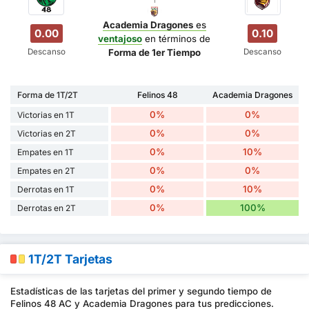
Academia Dragones
es
0.00
0.10
ventajoso
en términos de
Descanso
Descanso
Forma de 1er Tiempo
Forma de 1T/2T
Felinos 48
Academia Dragones
0%
0%
Victorias en 1T
0%
0%
Victorias en 2T
0%
10%
Empates en 1T
0%
0%
Empates en 2T
0%
10%
Derrotas en 1T
0%
100%
Derrotas en 2T
1T/2T Tarjetas
Estadísticas de las tarjetas del primer y segundo tiempo de
Felinos 48 AC y Academia Dragones para tus predicciones.