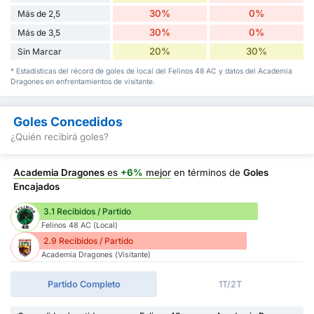
30%
0%
Más de 2,5
30%
0%
Más de 3,5
20%
30%
Sin Marcar
* Estadísticas del récord de goles de local del Felinos 48 AC y datos del Academia
Dragones en enfrentamientos de visitante.
Goles Concedidos
¿Quién recibirá goles?
Academia Dragones
es
+6%
mejor
en términos de
Goles
Encajados
3.1 Recibidos / Partido
Felinos 48 AC (Local)
2.9 Recibidos / Partido
Academia Dragones (Visitante)
Partido Completo
1T/2T