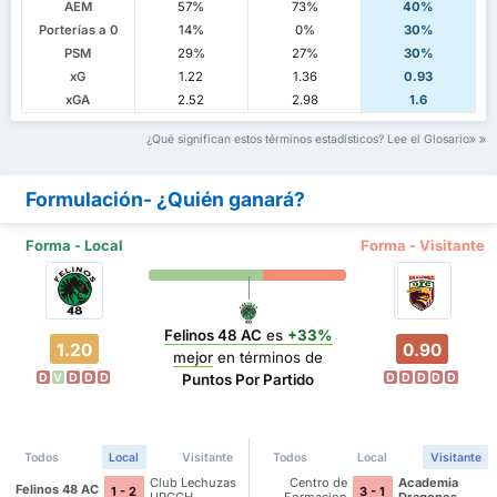
AEM
57%
73%
40%
Porterías a 0
14%
0%
30%
PSM
29%
27%
30%
xG
1.22
1.36
0.93
xGA
2.52
2.98
1.6
¿Qué significan estos términos estadísticos? Lee el Glosario
Formulación- ¿Quién ganará?
Forma - Local
Forma - Visitante
Felinos 48 AC
es
+33%
1.20
0.90
mejor
en términos de
D
V
D
D
D
D
D
D
D
D
Puntos Por Partido
Todos
Local
Visitante
Todos
Local
Visitante
Club Lechuzas
Centro de
Academia
Felinos 48 AC
1 - 2
3 - 1