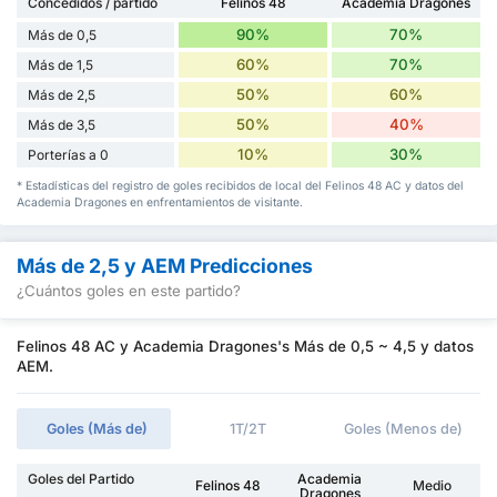
Concedidos / partido
Felinos 48
Academia Dragones
90%
70%
Más de 0,5
60%
70%
Más de 1,5
50%
60%
Más de 2,5
50%
40%
Más de 3,5
10%
30%
Porterías a 0
* Estadísticas del registro de goles recibidos de local del Felinos 48 AC y datos del
Academia Dragones en enfrentamientos de visitante.
Más de 2,5 y AEM Predicciones
¿Cuántos goles en este partido?
Felinos 48 AC y Academia Dragones's Más de 0,5 ~ 4,5 y datos
AEM.
Goles (Más de)
1T/2T
Goles (Menos de)
Goles del Partido
Academia
Felinos 48
Medio
Dragones