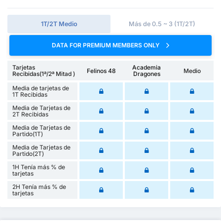
1T/2T Medio
Más de 0.5 ~ 3 (1T/2T)
DATA FOR PREMIUM MEMBERS ONLY
Tarjetas
Academia
Felinos 48
Medio
Recibidas(1ª/2ª Mitad )
Dragones
Media de tarjetas de
1T Recibidas
Media de Tarjetas de
2T Recibidas
Media de Tarjetas de
Partido(1T)
Media de Tarjetas de
Partido(2T)
1H Tenía más % de
tarjetas
2H Tenía más % de
tarjetas