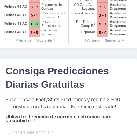
UPGCH
Formacion
Dragones
Chiapas Futbol
Dragones de
CD Cruz Azul
Academia
Felinos 48 AC
6 - 7
7 - 0
Oaxaca II
Lagunas
Dragones
Universidad del
Chapulineros II
Academia
Felinos 48 AC
0 - 1
3 - 1
Sureste FC
Dragones
Universidad
Pro Training
Academia
Felinos 48 AC
1 - 0
5 - 1
Euroamericana
Camp FC
Dragones
FC
Centro de
Academia
Felinos 48 AC
FC Iguanas
2 - 5
5 - 0
Formacion
Dragones
Chiapas Futbol
Anterior
Siguiente
Anterior
Siguiente
Consiga Predicciones
Diarias Gratuitas
Suscríbase a FootyStats Predictions y reciba 3 ~ 10
pronósticos gratis cada día. ¡Beneficio rastreado!
Utiliza tu dirección de correo electrónico para
suscribirte.
*