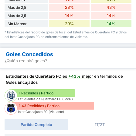
28%
43%
Más de 2,5
14%
14%
Más de 3,5
29%
14%
Sin Marcar
* Estadísticas del récord de goles de local del Estudiantes de Queretaro FC y datos
del Inter Guanajuato FC en enfrentamientos de visitante.
Goles Concedidos
¿Quién recibirá goles?
Estudiantes de Queretaro FC
es
+43%
mejor
en términos de
Goles Encajados
1 Recibidos / Partido
Estudiantes de Queretaro FC (Local)
1.43 Recibidos / Partido
Inter Guanajuato FC (Visitante)
Partido Completo
1T/2T