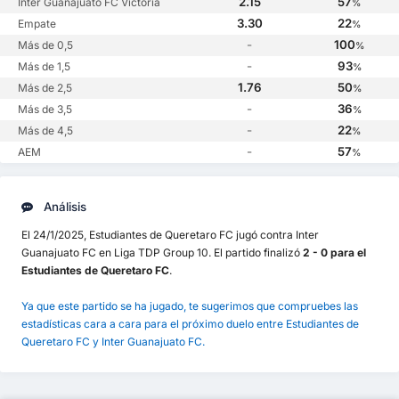
2.15
57
Inter Guanajuato FC Victoria
%
3.30
22
Empate
%
-
100
Más de 0,5
%
-
93
Más de 1,5
%
1.76
50
Más de 2,5
%
-
36
Más de 3,5
%
-
22
Más de 4,5
%
-
57
AEM
%
Análisis
El 24/1/2025, Estudiantes de Queretaro FC jugó contra Inter
Guanajuato FC en Liga TDP Group 10. El partido finalizó
2 - 0 para el
Estudiantes de Queretaro FC
.
Ya que este partido se ha jugado, te sugerimos que compruebes las
estadísticas cara a cara para el próximo duelo entre Estudiantes de
Queretaro FC y Inter Guanajuato FC.