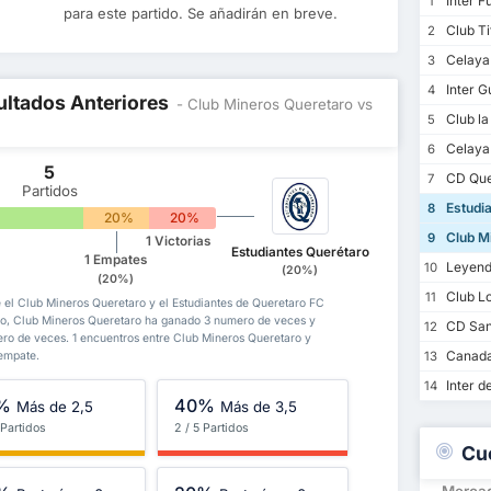
Inter F
1
para este partido. Se añadirán en breve.
Club Ti
2
Celaya
3
Inter G
4
ultados Anteriores
- Club Mineros Queretaro vs
Club la
5
Celaya 
6
5
CD Que
7
Partidos
Estudia
8
%
20%
20%
Club M
9
1 Victorias
Estudiantes Querétaro
1 Empates
Leyend
10
(20%)
(20%)
Club L
11
e el Club Mineros Queretaro y el Estudiantes de Queretaro FC
do, Club Mineros Queretaro ha ganado 3 numero de veces y
CD San 
12
ro de veces. 1 encuentros entre Club Mineros Queretaro y
Canad
13
 empate.
Inter d
14
%
40%
Más de 2,5
Más de 3,5
 Partidos
2 / 5 Partidos
Cu