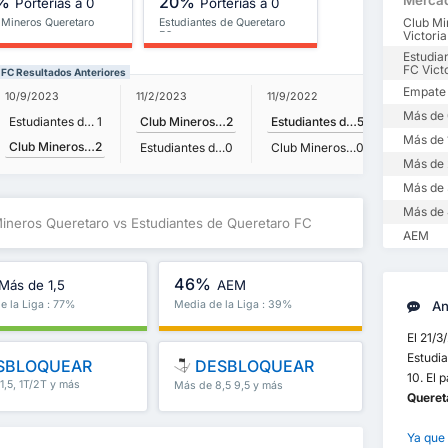
%
20%
Merca
Porterías a 0
Porterías a 0
Club Mi
 Mineros Queretaro
Estudiantes de Queretaro
Victoria
FC
Estudia
FC Vict
 FC Resultados Anteriores
Empate
10/9/2023
11/2/2023
11/9/2022
Más de 
Estudiantes de Queretaro FC
1
Club Mineros Queretaro
2
Estudiantes de Queretaro FC
5
Más de 
Club Mineros Queretaro
2
Estudiantes de Queretaro FC
0
Club Mineros Queretaro
0
Más de 
Más de 
Más de 
Mineros Queretaro vs Estudiantes de Queretaro FC
AEM
46%
Más de 1,5
AEM
e la Liga : 77%
Media de la Liga : 39%
Aná
El 21/3
Estudi
SBLOQUEAR
DESBLOQUEAR
10. El 
1,5, 1T/2T y más
Más de 8,5 9,5 y más
Queret
Ya que 