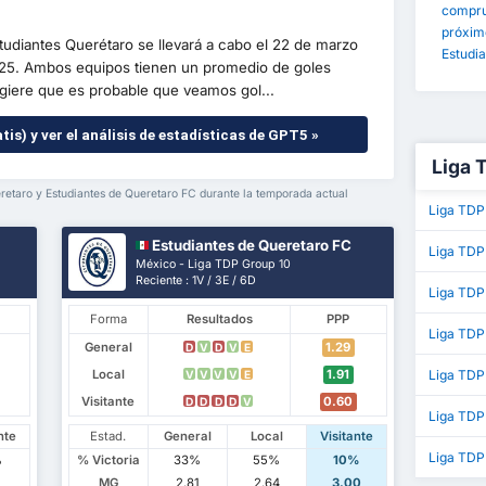
comprue
próxim
tudiantes Querétaro se llevará a cabo el 22 de marzo
Estudia
25. Ambos equipos tienen un promedio de goles
giere que es probable que veamos gol...
tis) y ver el análisis de estadísticas de GPT5 »
Liga 
retaro y Estudiantes de Queretaro FC durante la temporada actual
Liga TDP
Estudiantes de Queretaro FC
Liga TDP
México - Liga TDP Group 10
Reciente : 1V / 3E / 6D
Liga TDP
Forma
Resultados
PPP
Liga TDP
General
1.29
D
V
D
V
E
Local
1.91
Liga TDP
V
V
V
V
E
Visitante
0.60
D
D
D
D
V
Liga TDP
nte
Estad.
General
Local
Visitante
Liga TDP
%
% Victoria
33%
55%
10%
1
MG
2.81
2.64
3.00