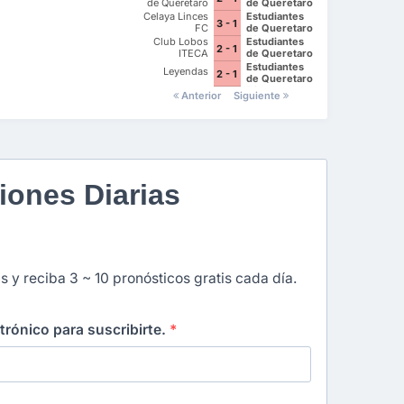
de Queretaro
de Queretaro
FC
Celaya Linces
Estudiantes
3 - 1
FC
de Queretaro
FC
Club Lobos
Estudiantes
2 - 1
ITECA
de Queretaro
FC
Estudiantes
Leyendas
2 - 1
de Queretaro
FC
Anterior
Siguiente
iones Diarias
s y reciba 3 ~ 10 pronósticos gratis cada día.
ctrónico para suscribirte.
*