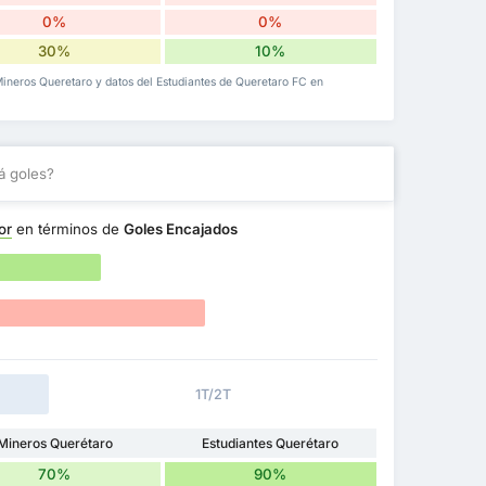
0%
0%
30%
10%
 Mineros Queretaro y datos del Estudiantes de Queretaro FC en
á goles?
or
en términos de
Goles Encajados
1T/2T
Mineros Querétaro
Estudiantes Querétaro
70%
90%