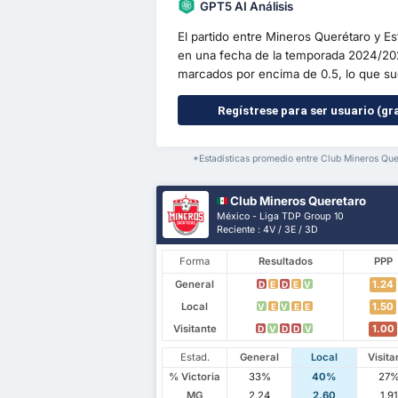
GPT5 AI Análisis
El partido entre Mineros Querétaro y Es
en una fecha de la temporada 2024/20
marcados por encima de 0.5, lo que su
Regístrese para ser usuario (gra
*Estadísticas promedio entre Club Mineros Que
Club Mineros Queretaro
México - Liga TDP Group 10
Reciente : 4V / 3E / 3D
Forma
Resultados
PPP
General
1.24
D
E
D
E
V
Local
1.50
V
E
V
E
E
Visitante
1.00
D
V
D
D
V
Estad.
General
Local
Visita
% Victoria
33%
40%
27
MG
2.24
2.60
1.9