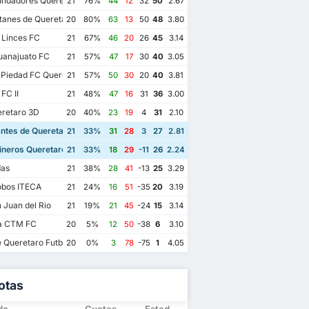
undadores Queretaro FC
21
76%
44
12
32
50
2.67
tanes de Queretaro
20
80%
63
13
50
48
3.80
 Linces FC
21
67%
46
20
26
45
3.14
uanajuato FC
21
57%
47
17
30
40
3.05
 Piedad FC Queretaro
21
57%
50
30
20
40
3.81
FC II
21
48%
47
16
31
36
3.00
retaro 3D
20
40%
23
19
4
31
2.10
ntes de Queretaro FC
21
33%
31
28
3
27
2.81
ineros Queretaro
21
33%
18
29
-11
26
2.24
as
21
38%
28
41
-13
25
3.29
obos ITECA
21
24%
16
51
-35
20
3.19
Juan del Rio
21
19%
21
45
-24
15
3.14
a CTM FC
20
5%
12
50
-38
6
3.10
e Queretaro Futbol Club
20
0%
3
78
-75
1
4.05
otas