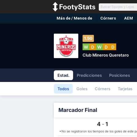
Más de / Menos de
Córners
AEM
1.50
W
D
W
D
D
Club Mineros Queretaro
Estad.
Predicciones
Posiciones
Todos
Goles
Córners
Tarjetas
Marcador Final
4
-
1
*No se registraron los tiempos de los goles de este pa