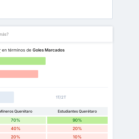
más?
r
en términos de
Goles Marcados
1T/2T
Mineros Querétaro
Estudiantes Querétaro
70%
90%
40%
20%
20%
10%