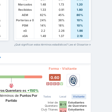
5
Marcados
1.48
1.73
1.20
5
Recibidos
1.33
0.91
1.80
AEM
62%
45%
80%
%
Porterías a 0
24%
36%
10%
%
PSM
14%
18%
10%
xG
2.2
2.26
1.86
4
xGA
1.49
1.37
2.19
¿Qué significan estos términos estadísticos? Lee el Glosario
?
Forma - Visitante
0.60
D
D
D
D
V
ros Queretaro
es
+150%
términos de
Puntos Por
Todos
Local
Visitante
Partido
Inter de
Estudiantes
0 - 1
Queretaro
de Queretaro
Futbol Club
FC
Club Titanes
Estudiantes
2 - 1