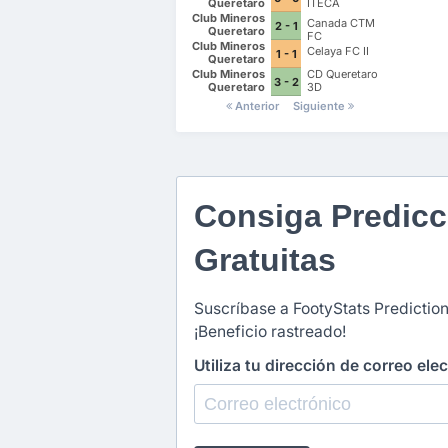
Queretaro
ITECA
Club Mineros
Canada CTM
2 - 1
Queretaro
FC
Club Mineros
Celaya FC II
1 - 1
Queretaro
Club Mineros
CD Queretaro
3 - 2
Queretaro
3D
Anterior
Siguiente
Consiga Predicc
Gratuitas
Suscríbase a FootyStats Prediction
¡Beneficio rastreado!
Utiliza tu dirección de correo ele