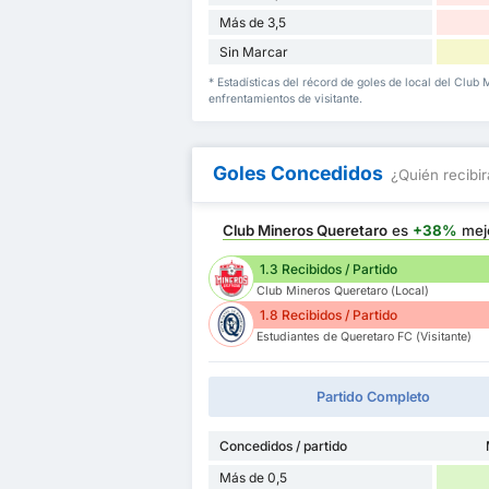
Más de 3,5
Sin Marcar
* Estadísticas del récord de goles de local del Club
enfrentamientos de visitante.
Goles Concedidos
¿Quién recibir
Club Mineros Queretaro
es
+38%
mej
1.3 Recibidos / Partido
Club Mineros Queretaro (Local)
1.8 Recibidos / Partido
Estudiantes de Queretaro FC (Visitante)
Partido Completo
Concedidos / partido
Más de 0,5