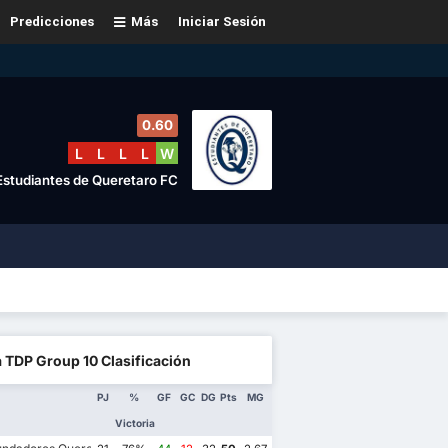
Predicciones
Más
Iniciar Sesión
0.60
L
L
L
L
W
Estudiantes de Queretaro FC
a TDP Group 10 Clasificación
PJ
%
GF
GC
DG
Pts
MG
Victoria