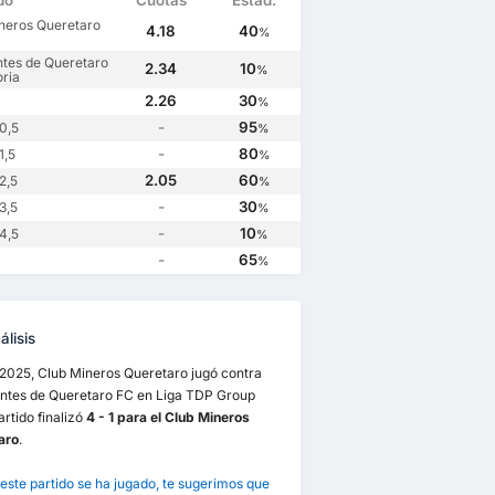
do
Cuotas
Estad.
neros Queretaro
4.18
40
%
ntes de Queretaro
2.34
10
%
oria
2.26
30
%
-
95
0,5
%
-
80
1,5
%
2.05
60
2,5
%
-
30
3,5
%
-
10
4,5
%
-
65
%
lisis
/2025, Club Mineros Queretaro jugó contra
antes de Queretaro FC en Liga TDP Group
partido finalizó
4 - 1 para el Club Mineros
aro
.
este partido se ha jugado, te sugerimos que