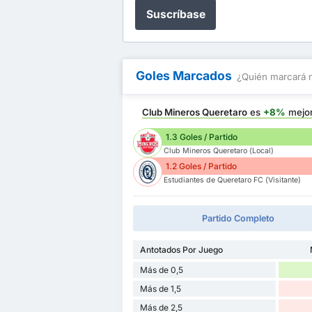
Suscríbase
Goles Marcados
¿Quién marcará 
Club Mineros Queretaro
es
+8%
mejo
1.3 Goles / Partido
Club Mineros Queretaro (Local)
1.2 Goles / Partido
Estudiantes de Queretaro FC (Visitante)
Partido Completo
Antotados Por Juego
Más de 0,5
Más de 1,5
Más de 2,5