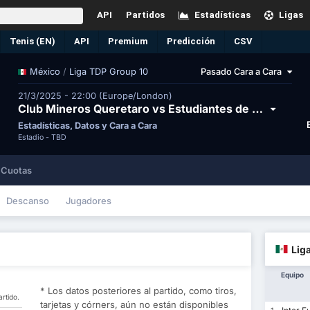
API
Partidos
Estadísticas
Ligas
Tenis (EN)
API
Premium
Predicción
CSV
/
Liga TDP Group 10
Pasado Cara a Cara
México
21/3/2025 - 22:00 (Europe/London)
Club Mineros Queretaro vs Estudiantes de Queretaro FC
Estadísticas, Datos y Cara a Cara
Estadio -
TBD
Cuotas
Descanso
Jugadores
Lig
Equipo
* Los datos posteriores al partido, como tiros,
rtido.
tarjetas y córners, aún no están disponibles