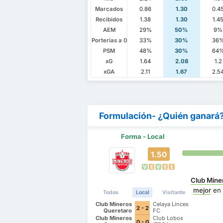
Marcados
0.86
1.30
0.4
Recibidos
1.38
1.30
1.4
AEM
29%
50%
9%
Porterías a 0
33%
30%
36
PSM
48%
30%
64
xG
1.64
2.08
1.2
xGA
2.11
1.67
2.5
Formulación- ¿Quién ganará
Forma - Local
1.50
V
E
V
E
E
Club Mine
mejor
en 
Todos
Local
Visitante
Club Mineros
Celaya Linces
2 - 2
Queretaro
FC
Club Mineros
Club Lobos
0 - 0