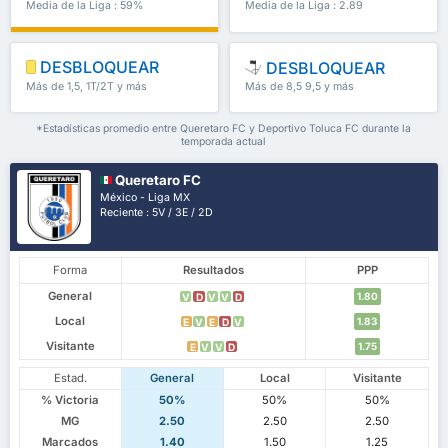
Media de la Liga : 59%
Media de la Liga : 2.89
DESBLOQUEAR
DESBLOQUEAR
Más de 1,5, 1T/2T y más
Más de 8,5 9,5 y más
*Estadísticas promedio entre Queretaro FC y Deportivo Toluca FC durante la
temporada actual
Queretaro FC
México - Liga MX
Reciente : 5V / 3E / 2D
Forma
Resultados
PPP
General
1.80
V
D
V
V
D
Local
1.83
E
V
E
D
V
Visitante
1.75
E
V
V
D
Estad.
General
Local
Visitante
% Victoria
50%
50%
50%
MG
2.50
2.50
2.50
Marcados
1.40
1.50
1.25