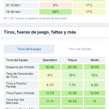
8%
17%
61-75 Min'
36%
17%
76-90 Min'
45' y 90' incluye los goles en el tiempo de descuento.
Tiros, fueras de juego, faltas y más
Tiros del Equipo
Tiros de Partido
Tiros del Equipo
Querétaro
Toluca
Medio
16.40
20.00
18.00
Disparos por Partido
Tasa de Conversión
9%
10%
10%
de Tiros
Tiros a Puerta /
4.70
7.70
6.00
Partido
11.70
12.30
12.00
Tiros Fuera / Partido
Tiros Por Gol
11.71
10.53
11
Marcado