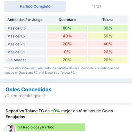
Partido Completo
1T/2T
Antotados Por Juego
Querétaro
Toluca
80%
80%
Más de 0,5
40%
50%
Más de 1,5
20%
40%
Más de 2,5
0%
20%
Más de 3,5
20%
20%
Sin Marcar
* Las estadísticas incluyen tanto los partidos de local como de visitante que han
jugado el Queretaro FC y el Deportivo Toluca FC.
Goles Concedidos
¿Quién recibirá goles?
Deportivo Toluca FC
es
+9%
mejor
en términos de
Goles
Encajados
1.1 Recibidos / Partido