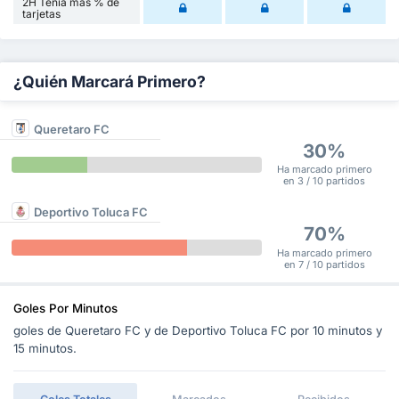
2H Tenía más % de
tarjetas
¿Quién Marcará Primero?
Queretaro FC
30%
Ha marcado primero
en 3 / 10 partidos
Deportivo Toluca FC
70%
Ha marcado primero
en 7 / 10 partidos
Goles Por Minutos
goles de Queretaro FC y de Deportivo Toluca FC por 10 minutos y
15 minutos.