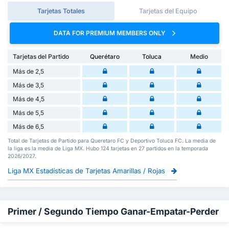
Tarjetas Totales
Tarjetas del Equipo
DATA FOR PREMIUM MEMBERS ONLY
Tarjetas del Partido
Querétaro
Toluca
Medio
Más de 2,5
Más de 3,5
Más de 4,5
Más de 5,5
Más de 6,5
Total de Tarjetas de Partido para Queretaro FC y Deportivo Toluca FC. La media de
la liga es la media de Liga MX. Hubo 124 tarjetas en 27 partidos en la temporada
2026/2027.
Liga MX Estadísticas de Tarjetas Amarillas / Rojas
Primer / Segundo Tiempo Ganar-Empatar-Perder