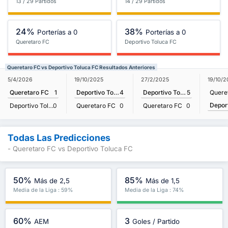
13 / 29 Partidos
14 / 29 Partidos
24%
38%
Porterías a 0
Porterías a 0
Queretaro FC
Deportivo Toluca FC
Queretaro FC vs Deportivo Toluca FC Resultados Anteriores
5/4/2026
19/10/2025
27/2/2025
19/10/
Queretaro FC
1
Deportivo Toluca FC
4
Deportivo Toluca FC
5
Quere
Deportivo Toluca FC
0
Queretaro FC
0
Queretaro FC
0
Todas Las Predicciones
- Queretaro FC vs Deportivo Toluca FC
50%
85%
Más de 2,5
Más de 1,5
Media de la Liga : 59%
Media de la Liga : 74%
60%
3
AEM
Goles / Partido