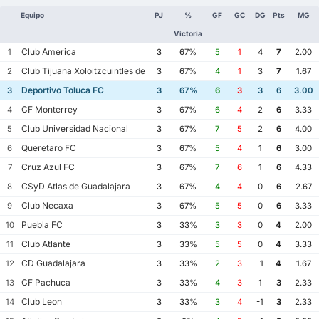
Equipo
PJ
%
GF
GC
DG
Pts
MG
Victoria
Club America
1
3
67%
5
1
4
7
2.00
Club Tijuana Xoloitzcuintles de Caliente
2
3
67%
4
1
3
7
1.67
Deportivo Toluca FC
3
3
67%
6
3
3
6
3.00
CF Monterrey
4
3
67%
6
4
2
6
3.33
Club Universidad Nacional
5
3
67%
7
5
2
6
4.00
Queretaro FC
6
3
67%
5
4
1
6
3.00
Cruz Azul FC
7
3
67%
7
6
1
6
4.33
CSyD Atlas de Guadalajara
8
3
67%
4
4
0
6
2.67
Club Necaxa
9
3
67%
5
5
0
6
3.33
Puebla FC
10
3
33%
3
3
0
4
2.00
Club Atlante
11
3
33%
5
5
0
4
3.33
CD Guadalajara
12
3
33%
2
3
-1
4
1.67
CF Pachuca
13
3
33%
4
3
1
3
2.33
Club Leon
14
3
33%
3
4
-1
3
2.33