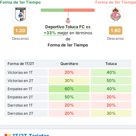
Forma de 1er Tiempo
Forma de 1er Tiempo
Deportivo Toluca FC
es
1.20
1.60
+33%
mejor
en términos
Descanso
Descanso
de
Forma de 1er Tiempo
Forma de 1T/2T
Querétaro
Toluca
20%
40%
Victorias en 1T
30%
50%
Victorias en 2T
60%
40%
Empates en 1T
50%
20%
Empates en 2T
20%
20%
Derrotas en 1T
20%
30%
Derrotas en 2T
1T/2T Tarjetas