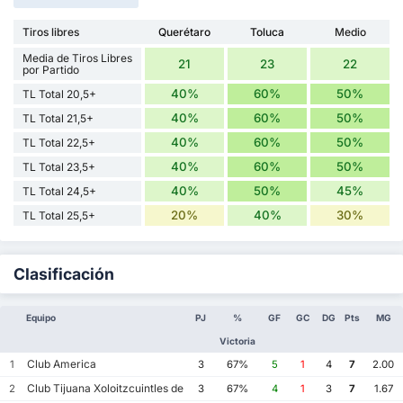
Tiros libres
Querétaro
Toluca
Medio
Media de Tiros Libres
21
23
22
por Partido
40%
60%
50%
TL Total 20,5+
40%
60%
50%
TL Total 21,5+
40%
60%
50%
TL Total 22,5+
40%
60%
50%
TL Total 23,5+
40%
50%
45%
TL Total 24,5+
20%
40%
30%
TL Total 25,5+
Clasificación
Equipo
PJ
%
GF
GC
DG
Pts
MG
Victoria
Club America
1
3
67%
5
1
4
7
2.00
Club Tijuana Xoloitzcuintles de Caliente
2
3
67%
4
1
3
7
1.67