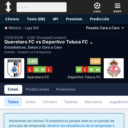
LIGAS
MENÚ
Córners
Tenis (EN)
API
Premium
Predicción
/
Liga MX
Pasado Cara a Cara
México
23/8/2026 - 0:00 (Europe/London)
Queretaro FC vs Deportivo Toluca FC
Estadísticas, Datos y Cara a Cara
Estadio -
Estadio La Corregidora
1.80
1.60
L
W
W
L
W
L
W
W
Queretaro FC
Deportivo Toluca FC
Estad.
Predicciones
Posiciones
Todos
Goles
Córners
Tarjetas
Descanso
Jugadores
Mostrando las últimas 10 estadísticas porque este es un partido de
principio de temporada.
Mostrar las estadísticas de la temporada