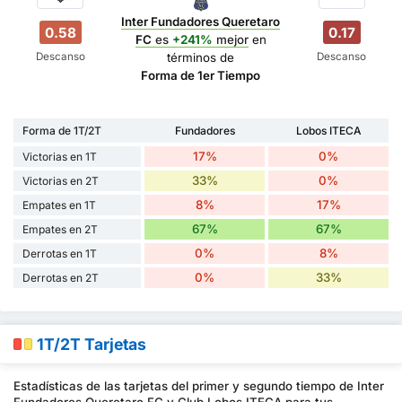
Inter Fundadores Queretaro
0.58
0.17
FC
es
+241%
mejor
en
Descanso
Descanso
términos de
Forma de 1er Tiempo
Forma de 1T/2T
Fundadores
Lobos ITECA
17%
0%
Victorias en 1T
33%
0%
Victorias en 2T
8%
17%
Empates en 1T
67%
67%
Empates en 2T
0%
8%
Derrotas en 1T
0%
33%
Derrotas en 2T
1T/2T Tarjetas
Estadísticas de las tarjetas del primer y segundo tiempo de Inter
Fundadores Queretaro FC y Club Lobos ITECA para tus