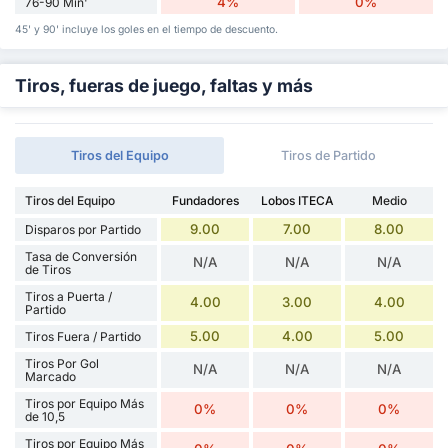
4%
0%
76-90 Min'
45' y 90' incluye los goles en el tiempo de descuento.
Tiros, fueras de juego, faltas y más
Tiros del Equipo
Tiros de Partido
Tiros del Equipo
Fundadores
Lobos ITECA
Medio
9.00
7.00
8.00
Disparos por Partido
Tasa de Conversión
N/A
N/A
N/A
de Tiros
Tiros a Puerta /
4.00
3.00
4.00
Partido
5.00
4.00
5.00
Tiros Fuera / Partido
Tiros Por Gol
N/A
N/A
N/A
Marcado
Tiros por Equipo Más
0%
0%
0%
de 10,5
Tiros por Equipo Más