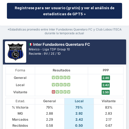
Regístrese para ser usuario (gratis) y ver el análisis de
estadísticas de GPT5 »
*Estadísticas promedio entre Inter Fundadores Queretaro FC y Club Lobos ITECA
durante la temporada actual
Inter Fundadores Queretaro FC
México - Liga TDP Group 10
Reciente : 9V / 2E / 1D
Forma
Resultados
PPP
General
V
V
V
V
V
2.46
Local
V
V
V
V
V
2.42
Visitante
D
V
V
V
V
2.50
Estad.
General
Local
Visitante
% Victoria
79%
75%
83%
MG
2.88
2.92
2.83
Marcados
2.29
2.42
2.17
Recibidos
0.58
0.50
0.67