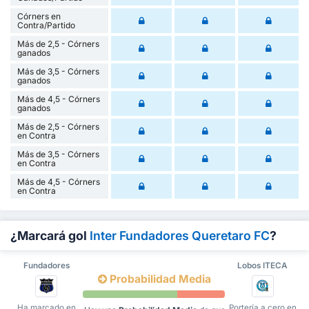
Córners en
Contra/Partido
Más de 2,5 - Córners
ganados
Más de 3,5 - Córners
ganados
Más de 4,5 - Córners
ganados
Más de 2,5 - Córners
en Contra
Más de 3,5 - Córners
en Contra
Más de 4,5 - Córners
en Contra
¿Marcará gol
Inter Fundadores Queretaro FC
?
Fundadores
Lobos ITECA
Probabilidad Media
Ha marcado en
Portería a cero en