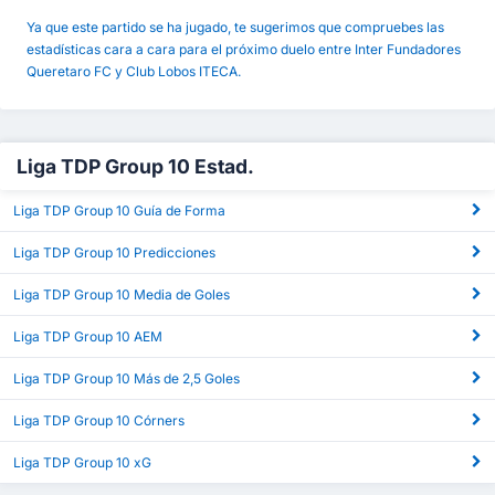
Ya que este partido se ha jugado, te sugerimos que compruebes las
estadísticas cara a cara para el próximo duelo entre Inter Fundadores
Queretaro FC y Club Lobos ITECA.
Liga TDP Group 10 Estad.
Liga TDP Group 10 Guía de Forma
Liga TDP Group 10 Predicciones
Liga TDP Group 10 Media de Goles
Liga TDP Group 10 AEM
Liga TDP Group 10 Más de 2,5 Goles
Liga TDP Group 10 Córners
Liga TDP Group 10 xG