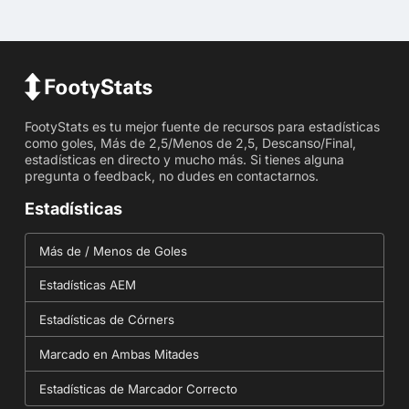
FootyStats es tu mejor fuente de recursos para estadísticas
como goles, Más de 2,5/Menos de 2,5, Descanso/Final,
estadísticas en directo y mucho más. Si tienes alguna
pregunta o feedback, no dudes en contactarnos.
Estadísticas
Más de / Menos de Goles
Estadísticas AEM
Estadísticas de Córners
Marcado en Ambas Mitades
Estadísticas de Marcador Correcto