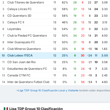
Club Titanes de Queretaro
2
11
82%
28
6
22
27
3.09
Celaya Linces FC
3
12
58%
27
13
14
24
3.33
CD Queretaro 3D
4
12
58%
19
11
8
23
2.50
Celaya FC II
5
13
46%
28
13
15
22
3.15
Leyendas
6
13
54%
21
21
0
22
3.23
Club la Piedad FC Queretaro
7
12
50%
34
20
14
21
4.50
Inter Guanajuato FC
8
12
50%
21
15
6
20
3.00
Club Mineros Queretaro
9
12
33%
6
16
-10
14
1.83
Club Lobos ITECA
10
12
25%
6
30
-24
11
3.00
CD San Juan del Rio
11
12
25%
11
32
-21
10
3.58
Estudiantes de Queretaro FC
12
12
8%
15
24
-9
7
3.25
Canada CTM FC
13
11
0%
4
23
-19
2
2.45
Inter de Queretaro Futbol Club
14
12
0%
2
56
-54
1
4.83
*
Liga TDP Group 10 Clasificación Local y Visitante
también están disponibles
Liga TDP Group 10 Clasificación