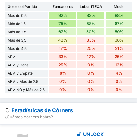
Goles del Partido
Fundadores
Lobos ITECA
Medio
92%
83%
88%
Más de 0,5
75%
58%
67%
Más de 1,5
67%
50%
59%
Más de 2,5
42%
33%
38%
Más de 3,5
17%
25%
21%
Más de 4,5
33%
17%
25%
AEM
25%
0%
13%
AEM y Gana
8%
0%
4%
AEM y Empate
0%
0%
0%
AEM y Más de 2.5
0%
0%
0%
AEM NO y Más de 2.5
Estadísticas de Córners
¿Cuántos córners habrá?
UNLOCK