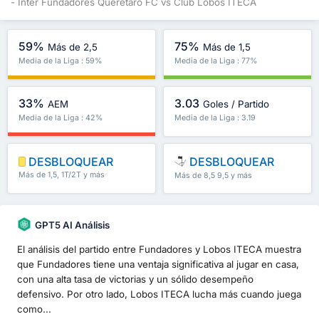
- Inter Fundadores Queretaro FC vs Club Lobos ITECA
59%
75%
Más de 2,5
Más de 1,5
Media de la Liga : 59%
Media de la Liga : 77%
33%
3.03
AEM
Goles / Partido
Media de la Liga : 42%
Media de la Liga : 3.19
DESBLOQUEAR
DESBLOQUEAR
Más de 1,5, 1T/2T y más
Más de 8,5 9,5 y más
GPT5 AI Análisis
El análisis del partido entre Fundadores y Lobos ITECA muestra
que Fundadores tiene una ventaja significativa al jugar en casa,
con una alta tasa de victorias y un sólido desempeño
defensivo. Por otro lado, Lobos ITECA lucha más cuando juega
como...