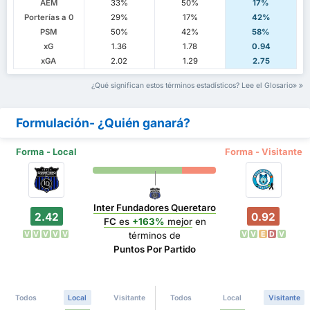
AEM
33%
50%
17%
Porterías a 0
29%
17%
42%
PSM
50%
42%
58%
xG
1.36
1.78
0.94
xGA
2.02
1.29
2.75
¿Qué significan estos términos estadísticos? Lee el Glosario
Formulación- ¿Quién ganará?
Forma - Local
Forma - Visitante
Inter Fundadores Queretaro
2.42
0.92
FC
es
+163%
mejor
en
V
V
V
V
V
V
V
E
D
V
términos de
Puntos Por Partido
Todos
Local
Visitante
Todos
Local
Visitante