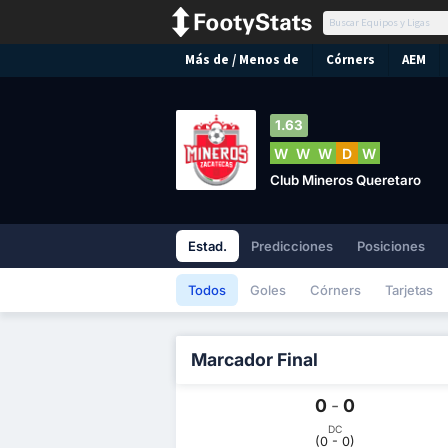
Más de / Menos de
Córners
AEM
1.63
W
W
W
D
W
Club Mineros Queretaro
Estad.
Predicciones
Posiciones
Todos
Goles
Córners
Tarjetas
Marcador Final
0
-
0
DC
(0 - 0)