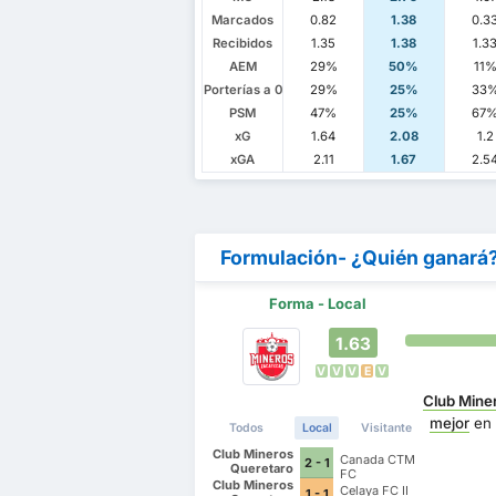
Marcados
0.82
1.38
0.3
Recibidos
1.35
1.38
1.3
AEM
29%
50%
11
Porterías a 0
29%
25%
33
PSM
47%
25%
67
xG
1.64
2.08
1.2
xGA
2.11
1.67
2.5
Formulación- ¿Quién ganará
Forma - Local
1.63
V
V
V
E
V
Club Mine
mejor
en 
Todos
Local
Visitante
Club Mineros
Canada CTM
2 - 1
Queretaro
FC
Club Mineros
Celaya FC II
1 - 1