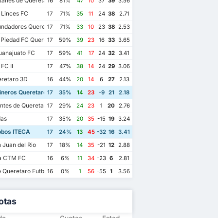
tanes de Queretaro
16
81%
47
10
37
39
3.56
 Linces FC
17
71%
35
11
24
38
2.71
undadores Queretaro FC
17
71%
33
10
23
38
2.53
 Piedad FC Queretaro
17
59%
39
23
16
33
3.65
uanajuato FC
17
59%
41
17
24
32
3.41
FC II
17
47%
38
14
24
29
3.06
retaro 3D
16
44%
20
14
6
27
2.13
ineros Queretaro
17
35%
14
23
-9
21
2.18
ntes de Queretaro FC
17
29%
24
23
1
20
2.76
as
17
35%
20
35
-15
19
3.24
obos ITECA
17
24%
13
45
-32
16
3.41
Juan del Rio
17
18%
14
35
-21
12
2.88
a CTM FC
16
6%
11
34
-23
6
2.81
e Queretaro Futbol Club
16
0%
1
56
-55
1
3.56
otas