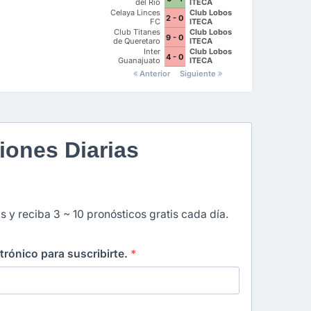
del Rio
ITECA
Celaya Linces
Club Lobos
2 - 0
FC
ITECA
Club Titanes
Club Lobos
9 - 0
de Queretaro
ITECA
Inter
Club Lobos
4 - 0
Guanajuato
ITECA
FC
Anterior
Siguiente
iones Diarias
s y reciba 3 ~ 10 pronósticos gratis cada día.
ctrónico para suscribirte.
*