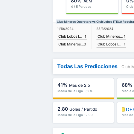
80%
0
AEM
4 / 5 Partidos
Club
Club Mineros Queretaro vs Club Lobos ITECA Resulta
23/3/2024
11/10/2024
Club Mineros Queretaro
1
Club Lobos ITECA
1
Club Lobos ITECA
1
Club Mineros Queretaro
0
Todas Las Predicciones
- Club 
41%
68%
Más de 2,5
Media de la Liga : 52%
Media d
2.80
DE
Goles / Partido
Media de la Liga : 2.99
Más de 