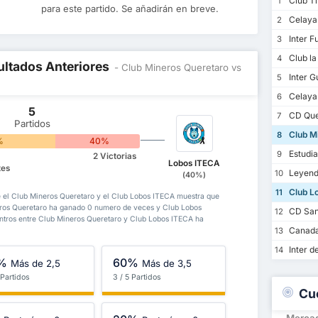
Club Ti
1
para este partido. Se añadirán en breve.
Celaya
2
Inter F
3
Club la
4
ultados Anteriores
- Club Mineros Queretaro vs
Inter G
5
Celaya 
6
5
CD Que
7
Partidos
Club M
8
%
40%
Estudia
9
2 Victorias
Lobos ITECA
tes
Leyend
10
(40%)
)
Club L
11
re el Club Mineros Queretaro y el Club Lobos ITECA muestra que
neros Queretaro ha ganado 0 numero de veces y Club Lobos
CD San 
12
tros entre Club Mineros Queretaro y Club Lobos ITECA ha
Canad
13
Inter d
14
%
60%
Más de 2,5
Más de 3,5
 Partidos
3 / 5 Partidos
Cu