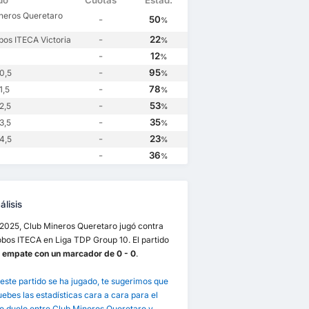
do
Cuotas
Estad.
neros Queretaro
-
50
%
-
22
bos ITECA Victoria
%
-
12
%
-
95
0,5
%
-
78
1,5
%
-
53
2,5
%
-
35
3,5
%
-
23
4,5
%
-
36
%
lisis
/2025, Club Mineros Queretaro jugó contra
bos ITECA en Liga TDP Group 10. El partido
ó
empate con un marcador de 0 - 0
.
este partido se ha jugado, te sugerimos que
bes las estadísticas cara a cara para el
o duelo entre Club Mineros Queretaro y