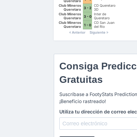
Queretaro
Club Mineros
CD Queretaro
3 - 2
Queretaro
3D
Club Mineros
Inter de
3 - 0
Queretaro
Queretaro
Futbol Club
Club Mineros
CD San Juan
1 - 0
Queretaro
del Rio
Anterior
Siguiente
Consiga Predicc
Gratuitas
Suscríbase a FootyStats Prediction
¡Beneficio rastreado!
Utiliza tu dirección de correo ele