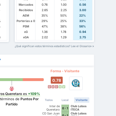
3
Marcados
0.76
1.00
0.56
3
Recibidos
2.65
2.25
3.00
%
AEM
35%
50%
22%
%
Porterías a 0
29%
25%
33%
%
PSM
47%
38%
56%
xG
1.36
1.78
0.94
4
xGA
2.02
1.29
2.75
¿Qué significan estos términos estadísticos? Lee el Glosario
?
Forma - Visitante
0.78
D
D
D
V
V
ros Queretaro
es
+109%
términos de
Puntos Por
Todos
Local
Visitante
Partido
Inter de
Club Lobos
0 - 1
Queretaro
ITECA
Futbol Club
CD San Juan
Club Lobos
0 - 1