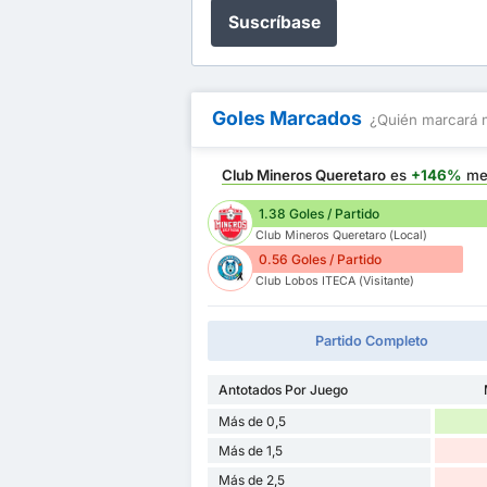
Suscríbase
Goles Marcados
¿Quién marcará 
Club Mineros Queretaro
es
+146%
me
1.38 Goles / Partido
Club Mineros Queretaro (Local)
0.56 Goles / Partido
Club Lobos ITECA (Visitante)
Partido Completo
Antotados Por Juego
Más de 0,5
Más de 1,5
Más de 2,5