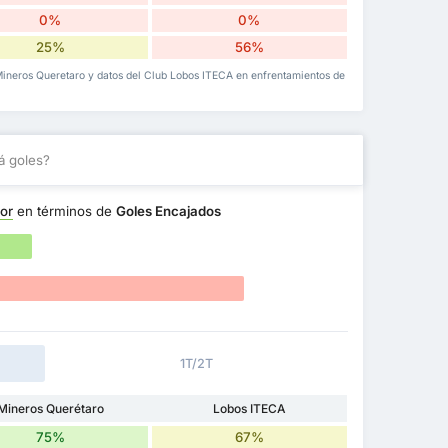
0%
0%
25%
56%
b Mineros Queretaro y datos del Club Lobos ITECA en enfrentamientos de
á goles?
or
en términos de
Goles Encajados
1T/2T
Mineros Querétaro
Lobos ITECA
75%
67%