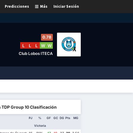
Predicciones
Más
Iniciar Sesión
0.78
L
L
L
W
W
Club Lobos ITECA
a TDP Group 10 Clasificación
PJ
%
GF
GC
DG
Pts
MG
Victoria