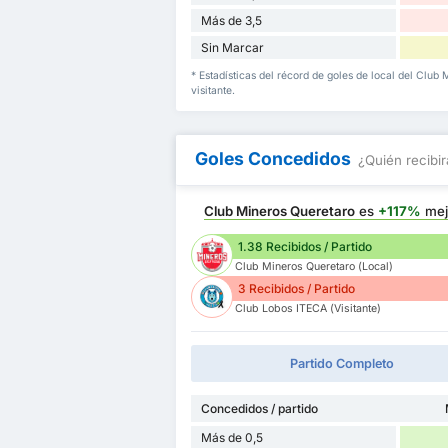
Más de 3,5
Sin Marcar
* Estadísticas del récord de goles de local del Clu
visitante.
Goles Concedidos
¿Quién recibir
Club Mineros Queretaro
es
+117%
mej
1.38 Recibidos / Partido
Club Mineros Queretaro (Local)
3 Recibidos / Partido
Club Lobos ITECA (Visitante)
Partido Completo
Concedidos / partido
Más de 0,5