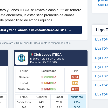
Club L
taro y Lobos ITECA se llevará a cabo el 22 de febrero
ste encuentro, la estadística promedio de ambas
e probabilidad de ambos equipos ...
Liga 
tis) y ver el análisis de estadísticas de GPT5 »
Liga TDP
s Queretaro y Club Lobos ITECA durante la temporada actual
Liga TDP
Club Lobos ITECA
Liga TDP
México - Liga TDP Group 10
Reciente : 2V / 1E / 6D
Liga TDP
Forma
Resultados
PPP
Liga TDP
General
0.94
D
V
V
V
D
Local
1.13
D
E
D
V
D
Liga TDP
Visitante
0.78
D
D
D
V
V
Liga TDP
nte
Estad.
General
Local
Visitante
%
% Victoria
24%
25%
22%
7
MG
3.41
3.25
3.56