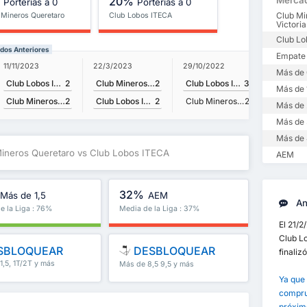
%
20%
Merca
Porterías a 0
Porterías a 0
Club Mi
 Mineros Queretaro
Club Lobos ITECA
Victoria
Club Lo
dos Anteriores
Empate
11/11/2023
22/3/2023
29/10/2022
Más de 
Club Lobos ITECA
2
Club Mineros Queretaro
2
Club Lobos ITECA
3
Más de 
Club Mineros Queretaro
2
Club Lobos ITECA
2
Club Mineros Queretaro
2
Más de 
Más de 
Más de 
Mineros Queretaro vs Club Lobos ITECA
AEM
32%
Más de 1,5
AEM
Aná
e la Liga : 76%
Media de la Liga : 37%
El 21/2
Club Lo
SBLOQUEAR
DESBLOQUEAR
finaliz
1,5, 1T/2T y más
Más de 8,5 9,5 y más
Ya que 
comprue
próxim