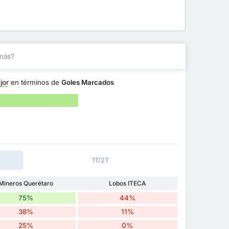
más?
jor
en términos de
Goles Marcados
1T/2T
Mineros Querétaro
Lobos ITECA
75%
44%
38%
11%
25%
0%