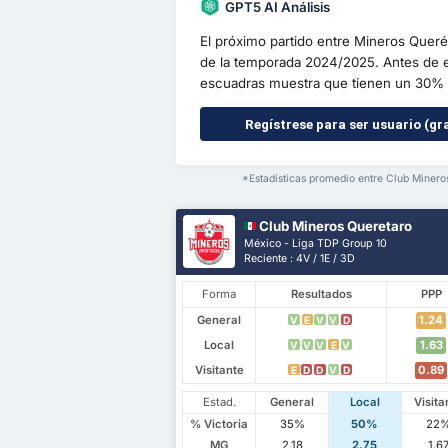
GPT5 AI Análisis
El próximo partido entre Mineros Queré
de la temporada 2024/2025. Antes de e
escuadras muestra que tienen un 30% d
Regístrese para ser usuario (gra
*Estadísticas promedio entre Club Minero
Club Mineros Queretaro
México - Liga TDP Group 10
Reciente : 4V / 1E / 3D
Forma
Resultados
PPP
General
1.24
V
E
V
V
D
Local
1.63
V
V
V
E
V
Visitante
0.89
E
D
D
V
D
Estad.
General
Local
Visita
% Victoria
35%
50%
22
MG
2.18
2.75
1.6