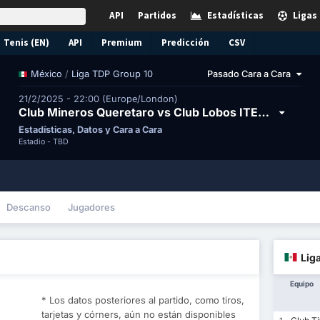
API
Partidos
Estadísticas
Ligas
Tenis (EN)
API
Premium
Predicción
CSV
/
Liga TDP Group 10
Pasado Cara a Cara
México
21/2/2025 - 22:00 (Europe/London)
Club Mineros Queretaro vs Club Lobos ITECA
Estadísticas, Datos y Cara a Cara
Estadio -
TBD
Descanso
Jugadores
Lig
Equipo
* Los datos posteriores al partido, como tiros,
tarjetas y córners, aún no están disponibles