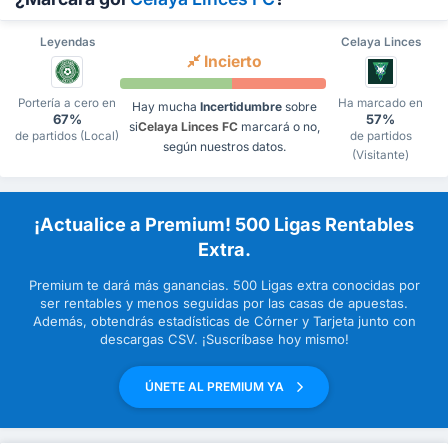
Leyendas
Celaya Linces
Incierto
Portería a cero en
Ha marcado en
Hay mucha
Incertidumbre
sobre
67%
57%
si
Celaya Linces FC
marcará o no,
de partidos (Local)
de partidos
según nuestros datos.
(Visitante)
¡Actualice a Premium! 500 Ligas Rentables
Extra.
Premium te dará más ganancias. 500 Ligas extra conocidas por
ser rentables y menos seguidas por las casas de apuestas.
Además, obtendrás estadísticas de Córner y Tarjeta junto con
descargas CSV. ¡Suscríbase hoy mismo!
ÚNETE AL PREMIUM YA