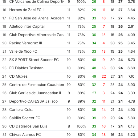
CF Volcanes de Colima Deportivo Tala
15
9
100%
26
8
18
27
3.78
Heroes de Zaci FC II
16
11
82%
29
11
18
27
3.64
FC San Jose del Arenal Academia America Leyendas
17
11
82%
33
16
17
27
4.45
Atletico Inter Capital
18
11
73%
25
7
18
26
2.91
Club Deportivo Mineros de Zacatecas II
19
11
73%
30
15
15
26
4.09
Racing Veracruz III
20
11
73%
34
4
30
25
3.45
Valle de Xico FC
21
11
73%
33
18
15
25
4.64
SK SPORT Street Soccer FC
22
10
80%
48
9
39
24
5.70
FC Diablos Tesistan
23
10
80%
48
18
30
24
6.60
CD Muxes
24
10
80%
49
22
27
24
7.10
Centro de Formacion Cuauhtemoc Blanco
25
10
80%
32
7
25
24
3.90
Club Gorilas de Juanacatlan II
26
9
89%
27
3
24
24
3.33
Deportivo CAFESSA Jalisco
27
9
89%
32
11
21
24
4.78
Cantera Coka
28
10
80%
35
14
21
24
4.90
Saltillo Soccer FC
29
10
80%
39
19
20
24
5.80
CD Datileros San Luis
30
8
100%
33
16
17
24
6.13
Chivas Alamos FC
31
10
80%
34
18
16
24
5.20