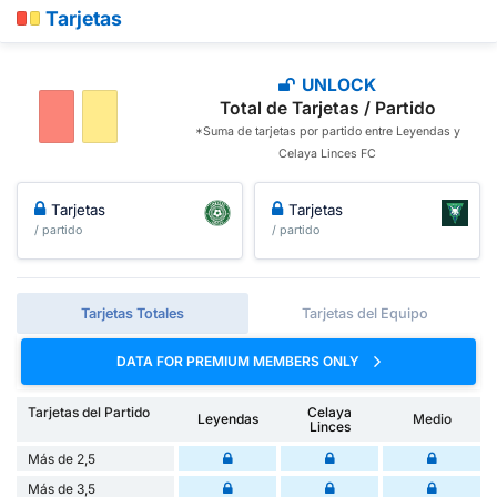
Tarjetas
UNLOCK
Total de Tarjetas / Partido
*Suma de tarjetas por partido entre Leyendas y
Celaya Linces FC
Tarjetas
Tarjetas
/ partido
/ partido
Tarjetas Totales
Tarjetas del Equipo
DATA FOR PREMIUM MEMBERS ONLY
Tarjetas del Partido
Celaya
Leyendas
Medio
Linces
Más de 2,5
Más de 3,5