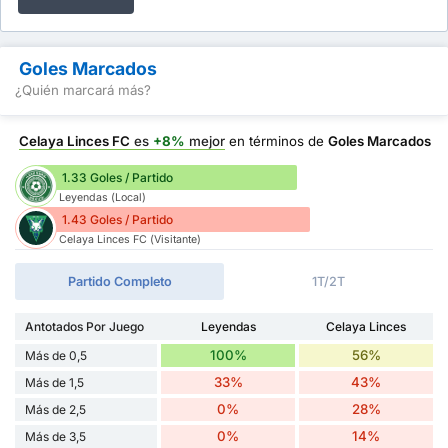
Goles Marcados
¿Quién marcará más?
Celaya Linces FC
es
+8%
mejor
en términos de
Goles Marcados
1.33 Goles / Partido
Leyendas (Local)
1.43 Goles / Partido
Celaya Linces FC (Visitante)
Partido Completo
1T/2T
Antotados Por Juego
Leyendas
Celaya Linces
100%
56%
Más de 0,5
33%
43%
Más de 1,5
0%
28%
Más de 2,5
0%
14%
Más de 3,5