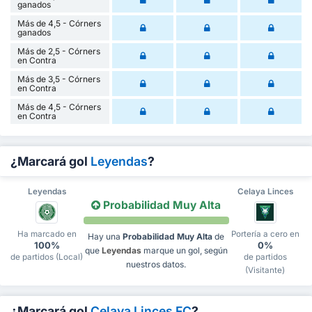
ganados
Más de 4,5 - Córners
ganados
Más de 2,5 - Córners
en Contra
Más de 3,5 - Córners
en Contra
Más de 4,5 - Córners
en Contra
¿Marcará gol
Leyendas
?
Leyendas
Celaya Linces
Probabilidad Muy Alta
Ha marcado en
Portería a cero en
Hay una
Probabilidad Muy Alta
de
100%
0%
que
Leyendas
marque un gol, según
de partidos (Local)
de partidos
nuestros datos.
(Visitante)
¿Marcará gol
Celaya Linces FC
?