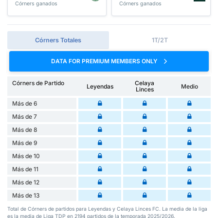
Córners ganados
Córners ganados
Córners Totales
1T/2T
DATA FOR PREMIUM MEMBERS ONLY
Córners de Partido
Celaya
Leyendas
Medio
Linces
Más de 6
Más de 7
Más de 8
Más de 9
Más de 10
Más de 11
Más de 12
Más de 13
Total de Córners de partidos para Leyendas y Celaya Linces FC. La media de la liga
es la media de Liga TDP en 2194 partidos de la temporada 2025/2026.