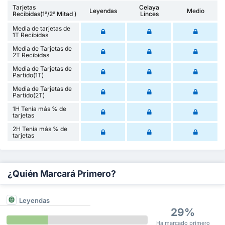
Tarjetas
Celaya
Leyendas
Medio
Recibidas(1ª/2ª Mitad )
Linces
Media de tarjetas de
1T Recibidas
Media de Tarjetas de
2T Recibidas
Media de Tarjetas de
Partido(1T)
Media de Tarjetas de
Partido(2T)
1H Tenía más % de
tarjetas
2H Tenía más % de
tarjetas
¿Quién Marcará Primero?
Leyendas
29%
Ha marcado primero