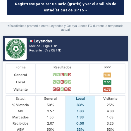
Regístrese para ser usuario (gratis) y ver el análisis de
estadísticas de GPT5 »
*Estadísticas promedio entre Leyendas y Celaya Linces FC durante la temporada
actual
Leyendas
México - Liga TDP
Reciente : 5V / 0E / 1D
Forma
Resultados
PPP
General
V
V
D
V
D
1.50
Local
V
V
D
V
V
2.50
Visitante
D
D
V
D
D
0.75
Estad.
General
Local
Visitante
% Victoria
50%
83%
25%
MG
3.57
1.83
4.88
Marcados
1.50
1.33
1.63
Recibidos
2.07
0.50
3.25
AEM
50%
33%
63%