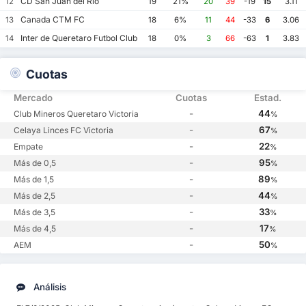
CD San Juan del Rio
12
19
21%
20
39
-19
15
3.11
Canada CTM FC
13
18
6%
11
44
-33
6
3.06
Inter de Queretaro Futbol Club
14
18
0%
3
66
-63
1
3.83
Cuotas
Mercado
Cuotas
Estad.
-
44
Club Mineros Queretaro Victoria
%
-
67
Celaya Linces FC Victoria
%
-
22
Empate
%
-
95
Más de 0,5
%
-
89
Más de 1,5
%
-
44
Más de 2,5
%
-
33
Más de 3,5
%
-
17
Más de 4,5
%
-
50
AEM
%
Análisis