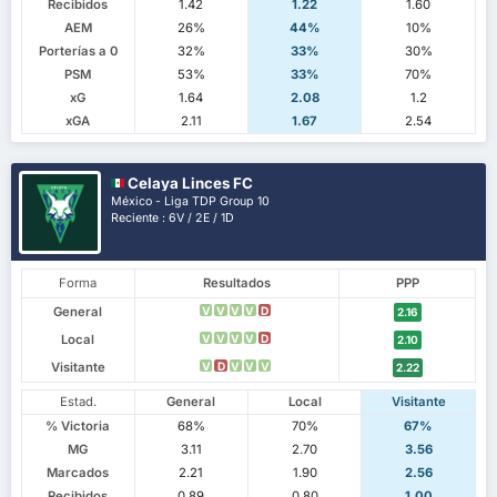
Recibidos
1.42
1.22
1.60
AEM
26%
44%
10%
Porterías a 0
32%
33%
30%
PSM
53%
33%
70%
xG
1.64
2.08
1.2
xGA
2.11
1.67
2.54
Celaya Linces FC
México - Liga TDP Group 10
Reciente : 6V / 2E / 1D
Forma
Resultados
PPP
General
V
V
V
V
D
2.16
Local
V
V
V
V
D
2.10
Visitante
V
D
V
V
V
2.22
Estad.
General
Local
Visitante
% Victoria
68%
70%
67%
MG
3.11
2.70
3.56
Marcados
2.21
1.90
2.56
Recibidos
0.89
0.80
1.00