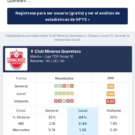
Querétaro ...
Regístrese para ser usuario (gratis) y ver el análisis de
estadísticas de GPT5 »
*Estadísticas promedio entre Club Mineros Queretaro y Celaya Linces FC durante la
temporada actual
Club Mineros Queretaro
México - Liga TDP Group 10
Reciente : 4V / 2E / 3D
Forma
Resultados
PPP
General
V
V
D
E
D
1.16
Local
V
V
E
V
E
1.56
Visitante
D
D
V
D
D
0.80
Estad.
General
Local
Visitante
% Victoria
32%
44%
20%
MG
2.16
2.44
1.90
Marcados
0.74
1.22
0.30