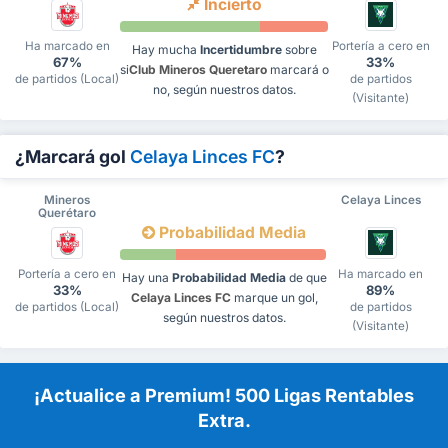
Incierto
Ha marcado en
Portería a cero en
Hay mucha
Incertidumbre
sobre
67%
33%
si
Club Mineros Queretaro
marcará o
de partidos (Local)
de partidos
no, según nuestros datos.
(Visitante)
¿Marcará gol
Celaya Linces FC
?
Mineros
Celaya Linces
Querétaro
Probabilidad Media
Portería a cero en
Ha marcado en
Hay una
Probabilidad Media
de que
33%
89%
Celaya Linces FC
marque un gol,
de partidos (Local)
de partidos
según nuestros datos.
(Visitante)
¡Actualice a Premium! 500 Ligas Rentables
Extra.