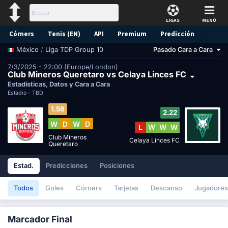
LIGAS
MENÚ
Córners
Tenis (EN)
API
Premium
Predicción
/
Liga TDP Group 10
Pasado Cara a Cara
México
7/3/2025 - 22:00 (Europe/London)
Club Mineros Queretaro vs Celaya Linces FC
Estadísticas, Datos y Cara a Cara
Estadio -
TBD
1.56
2.22
W
D
W
D
L
W
W
W
Club Mineros
Celaya Linces FC
Queretaro
Estad.
Predicciones
Posiciones
Todos
Goles
Córners
Tarjetas
Descanso
Jugadores
Marcador Final