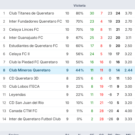
Victoria
Club Titanes de Queretaro
1
10
80%
30
7
23
24
3.70
Inter Fundadores Queretaro FC
2
10
70%
23
4
19
23
2.70
Celaya Linces FC
3
10
70%
19
8
11
21
2.70
Inter Guanajuato FC
4
9
67%
25
3
22
20
3.11
Estudiantes de Queretaro FC
5
10
60%
17
8
9
20
2.50
Celaya FC II
6
9
56%
24
5
19
17
3.22
Club la Piedad FC Queretaro
7
10
50%
16
16
0
16
3.20
Club Mineros Queretaro
8
9
44%
11
11
0
14
2.44
CD Queretaro 3D
9
8
25%
6
6
0
11
1.50
Club Lobos ITECA
10
9
22%
8
19
-11
9
3.00
Leyendas
11
9
22%
11
19
-8
7
3.33
CD San Juan del Rio
12
10
10%
11
21
-10
5
3.20
Canada CTM FC
13
9
11%
8
28
-20
4
4.00
Inter de Queretaro Futbol Club
14
9
0%
2
28
-26
0
3.33
Equipo
PJ
%
GF
GC
DG
Pts
MG