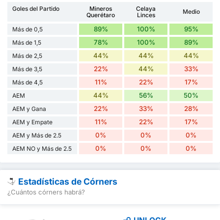
Goles del Partido
Mineros
Celaya
Medio
Querétaro
Linces
89%
100%
95%
Más de 0,5
78%
100%
89%
Más de 1,5
44%
44%
44%
Más de 2,5
22%
44%
33%
Más de 3,5
11%
22%
17%
Más de 4,5
44%
56%
50%
AEM
22%
33%
28%
AEM y Gana
11%
22%
17%
AEM y Empate
0%
0%
0%
AEM y Más de 2.5
0%
0%
0%
AEM NO y Más de 2.5
Estadísticas de Córners
¿Cuántos córners habrá?