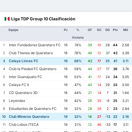
Liga TDP Group 10 Clasificación
Equipo
PJ
%
GF
GC
DG
Pts
MG
Victoria
Inter Fundadores Queretaro FC
1
19
74%
39
10
29
44
2.58
Club Titanes de Queretaro
2
18
78%
49
12
37
42
3.39
Celaya Linces FC
3
19
68%
42
17
25
41
3.11
Club la Piedad FC Queretaro
4
19
58%
44
27
17
36
3.74
Inter Guanajuato FC
5
19
53%
41
17
24
34
3.05
Celaya FC II
6
19
47%
43
14
29
33
3.00
CD Queretaro 3D
7
18
44%
21
14
7
31
1.94
Leyendas
8
19
42%
26
35
-9
25
3.21
Estudiantes de Queretaro FC
9
19
32%
28
26
2
23
2.84
Club Mineros Queretaro
10
19
32%
14
27
-13
22
2.16
Club Lobos ITECA
11
19
21%
13
46
-33
17
3.11