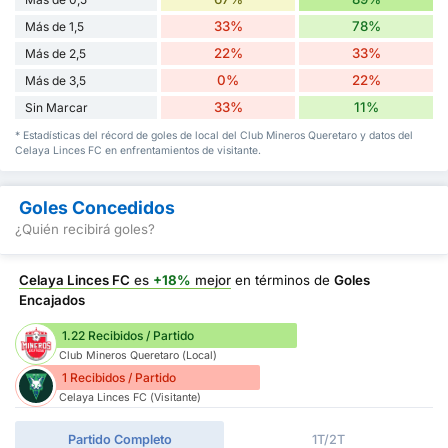
33%
78%
Más de 1,5
22%
33%
Más de 2,5
0%
22%
Más de 3,5
33%
11%
Sin Marcar
* Estadísticas del récord de goles de local del Club Mineros Queretaro y datos del
Celaya Linces FC en enfrentamientos de visitante.
Goles Concedidos
¿Quién recibirá goles?
Celaya Linces FC
es
+18%
mejor
en términos de
Goles
Encajados
1.22 Recibidos / Partido
Club Mineros Queretaro (Local)
1 Recibidos / Partido
Celaya Linces FC (Visitante)
Partido Completo
1T/2T