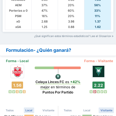
AEM
37%
20%
56%
Porterías a 0
47%
60%
33%
PSM
16%
20%
11%
xG
2.68
3.98
1.37
xGA
1.25
0.88
1.62
¿Qué significan estos términos estadísticos? Lee el Glosario
Formulación- ¿Quién ganará?
Forma - Local
Forma - Visitante
Celaya Linces FC
es
+42%
1.56
2.22
mejor
en términos de
V
V
E
V
E
V
D
V
V
V
Puntos Por Partido
Todos
Local
Visitante
Todos
Local
Visitante