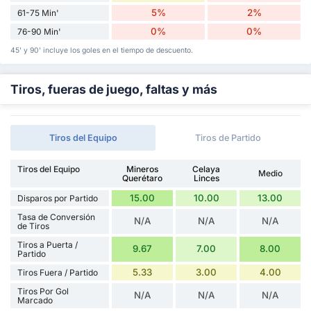
5%
2%
61-75 Min'
0%
0%
76-90 Min'
45' y 90' incluye los goles en el tiempo de descuento.
Tiros, fueras de juego, faltas y más
Tiros del Equipo
Tiros de Partido
Tiros del Equipo
Mineros
Celaya
Medio
Querétaro
Linces
15.00
10.00
13.00
Disparos por Partido
Tasa de Conversión
N/A
N/A
N/A
de Tiros
Tiros a Puerta /
9.67
7.00
8.00
Partido
5.33
3.00
4.00
Tiros Fuera / Partido
Tiros Por Gol
N/A
N/A
N/A
Marcado