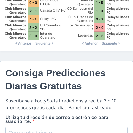
Club Mineros
Club Lobos
Inter de
Celaya Linces
0 - 0
1 - 5
Queretaro
ITECA
Queretaro
FC
Futbol Club
Club Mineros
CD San Juan del
Celaya Linces
Canada CTM FC
2 - 1
1 - 3
Queretaro
Rio
FC
Club Mineros
Club Titanes de
Celaya Linces
Celaya FC II
1 - 1
0 - 2
Queretaro
Queretaro
FC
Club Mineros
CD Queretaro
Inter Guanajuato
Celaya Linces
3 - 2
2 - 0
Queretaro
3D
FC
FC
Club Mineros
Inter de
Celaya Linces
Leyendas
3 - 0
2 - 6
Queretaro
Queretaro
FC
Futbol Club
Anterior
Siguiente
Anterior
Siguiente
Consiga Predicciones
Diarias Gratuitas
Suscríbase a FootyStats Predictions y reciba 3 ~ 10
pronósticos gratis cada día. ¡Beneficio rastreado!
Utiliza tu dirección de correo electrónico para
suscribirte.
*