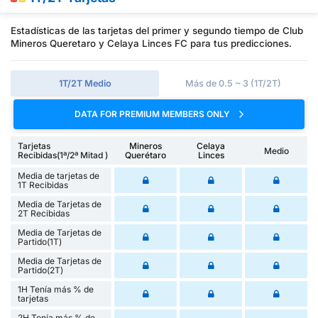
Estadísticas de las tarjetas del primer y segundo tiempo de Club
Mineros Queretaro y Celaya Linces FC para tus predicciones.
1T/2T Medio
Más de 0.5 ~ 3 (1T/2T)
DATA FOR PREMIUM MEMBERS ONLY
Tarjetas
Mineros
Celaya
Medio
Recibidas(1ª/2ª Mitad )
Querétaro
Linces
Media de tarjetas de
1T Recibidas
Media de Tarjetas de
2T Recibidas
Media de Tarjetas de
Partido(1T)
Media de Tarjetas de
Partido(2T)
1H Tenía más % de
tarjetas
2H Tenía más % de