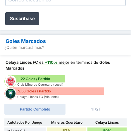
Suscríbase
Goles Marcados
¿Quién marcará más?
Celaya Linces FC
es
+110%
mejor
en términos de
Goles
Marcados
1.22 Goles / Partido
Club Mineros Queretaro (Local)
2.56 Goles / Partido
Celaya Linces FC (Visitante)
Partido Completo
1T/2T
Antotados Por Juego
Mineros Querétaro
Celaya Linces
67%
89%
Más de 0,5