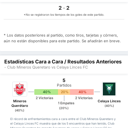
2
-
2
*No se registraron los tiempos de los goles de este partido.
* Los datos posteriores al partido, como tiros, tarjetas y córners,
aún no están disponibles para este partido. Se añadirán en breve.
Estadísticas Cara a Cara / Resultados Anteriores
- Club Mineros Queretaro vs Celaya Linces FC
5
Partidos
40%
20%
40%
2 Victorias
2 Victorias
Mineros
Celaya Linces
1 Empates
Querétaro
(40%)
(20%)
(40%)
El récord de enfrentamientos cara a cara entre el Club Mineros Queretaro y
el Celaya Linces FC muestra que de los 5 encuentros que han tenido, Club