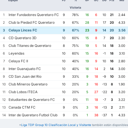
Victoria
Inter Fundadores Queretaro FC
1
9
78%
16
6
10
21
2.44
Club la Piedad FC Queretaro
2
9
67%
28
11
17
20
4.33
Celaya Linces FC
3
9
67%
23
9
14
20
3.56
CD Queretaro 3D
4
10
60%
15
8
7
20
2.30
Club Titanes de Queretaro
5
8
75%
19
5
14
18
3.00
Leyendas
6
10
60%
15
16
-1
18
3.10
Celaya FC II
7
10
40%
19
9
10
16
2.80
Inter Guanajuato FC
8
10
40%
16
14
2
14
3.00
CD San Juan del Rio
9
9
33%
9
18
-9
10
3.00
Club Mineros Queretaro
10
10
20%
3
16
-13
8
1.90
Club Lobos ITECA
11
10
20%
5
27
-22
8
3.20
Estudiantes de Queretaro FC
12
9
0%
11
18
-7
3
3.22
Canada CTM FC
13
9
0%
3
16
-13
2
2.11
Inter de Queretaro Futbol Club
14
9
0%
1
38
-37
1
4.33
*
Liga TDP Group 10 Clasificación Local y Visitante
también están disponibles