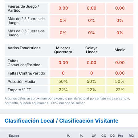
Fueras de Juego /
0.00
0.00
0.00
Partido
Más de 2,5 Fueras de
0%
0%
0%
Juego
Más de 3,5 Fueras de
0%
0%
0%
Juego
Varios Estadísticas
Mineros
Celaya
Medio
Querétaro
Linces
Faltas
0.00
0.00
0.00
Cometidas/Partido
0
0
0.00
Faltas Contra/Partido
50%
50%
50%
Posesión Media
22%
22%
22%
Empate % FT
Algunos datos se aproximan por exceso o por defecto al porcentaje más cercano y,
por tanto, pueden equivaler al 101% cuando se suman.
Clasificación Local / Clasificación Visitante
Equipo
PJ
%
GF
GC
DG
Pts
MG