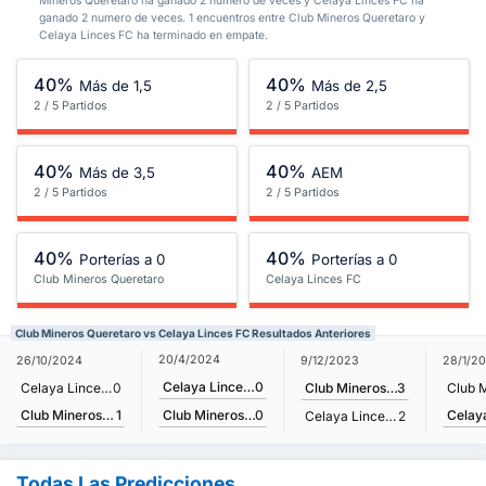
Mineros Queretaro ha ganado 2 numero de veces y Celaya Linces FC ha
ganado 2 numero de veces. 1 encuentros entre Club Mineros Queretaro y
Celaya Linces FC ha terminado en empate.
40%
40%
Más de 1,5
Más de 2,5
2 / 5 Partidos
2 / 5 Partidos
40%
40%
Más de 3,5
AEM
2 / 5 Partidos
2 / 5 Partidos
40%
40%
Porterías a 0
Porterías a 0
Club Mineros Queretaro
Celaya Linces FC
Club Mineros Queretaro vs Celaya Linces FC Resultados Anteriores
20/4/2024
26/10/2024
9/12/2023
28/1/2
Celaya Linces FC
0
Celaya Linces FC
0
Club Mineros Queretaro
3
Club Mineros Queretaro
1
Club Mineros Queretaro
0
Celaya Linces FC
2
Todas Las Predicciones