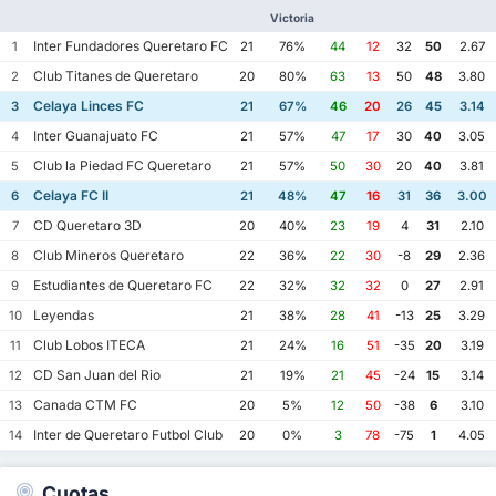
Victoria
Inter Fundadores Queretaro FC
1
21
76%
44
12
32
50
2.67
Club Titanes de Queretaro
2
20
80%
63
13
50
48
3.80
Celaya Linces FC
3
21
67%
46
20
26
45
3.14
Inter Guanajuato FC
4
21
57%
47
17
30
40
3.05
Club la Piedad FC Queretaro
5
21
57%
50
30
20
40
3.81
Celaya FC II
6
21
48%
47
16
31
36
3.00
CD Queretaro 3D
7
20
40%
23
19
4
31
2.10
Club Mineros Queretaro
8
22
36%
22
30
-8
29
2.36
Estudiantes de Queretaro FC
9
22
32%
32
32
0
27
2.91
Leyendas
10
21
38%
28
41
-13
25
3.29
Club Lobos ITECA
11
21
24%
16
51
-35
20
3.19
CD San Juan del Rio
12
21
19%
21
45
-24
15
3.14
Canada CTM FC
13
20
5%
12
50
-38
6
3.10
Inter de Queretaro Futbol Club
14
20
0%
3
78
-75
1
4.05
Cuotas