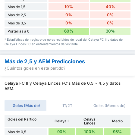
10%
40%
Más de 1,5
0%
0%
Más de 2,5
0%
0%
Más de 3,5
60%
30%
Porterías a 0
* Estadísticas del registro de goles recibidos de local del Celaya FC II y datos del
Celaya Linces FC en enfrentamientos de visitante.
Más de 2,5 y AEM Predicciones
¿Cuántos goles en este partido?
Celaya FC II y Celaya Linces FC's Más de 0,5 ~ 4,5 y datos
AEM.
Goles (Más de)
1T/2T
Goles (Menos de)
Goles del Partido
Celaya
Celaya II
Medio
Linces
90%
100%
95%
Más de 0,5