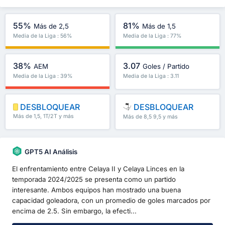
55%
81%
Más de 2,5
Más de 1,5
Media de la Liga : 56%
Media de la Liga : 77%
38%
3.07
AEM
Goles / Partido
Media de la Liga : 39%
Media de la Liga : 3.11
DESBLOQUEAR
DESBLOQUEAR
Más de 1,5, 1T/2T y más
Más de 8,5 9,5 y más
GPT5 AI Análisis
El enfrentamiento entre Celaya II y Celaya Linces en la
temporada 2024/2025 se presenta como un partido
interesante. Ambos equipos han mostrado una buena
capacidad goleadora, con un promedio de goles marcados por
encima de 2.5. Sin embargo, la efecti...