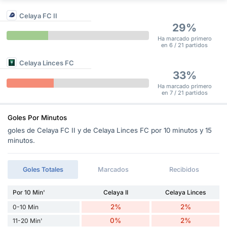
Celaya FC II
29%
Ha marcado primero
en 6 / 21 partidos
Celaya Linces FC
33%
Ha marcado primero
en 7 / 21 partidos
Goles Por Minutos
goles de Celaya FC II y de Celaya Linces FC por 10 minutos y 15
minutos.
Goles Totales
Marcados
Recibidos
Por 10 Min'
Celaya II
Celaya Linces
2%
2%
0-10 Min
0%
2%
11-20 Min'