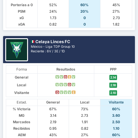
Porterías a 0
52%
60%
45%
PSM
24%
20%
27%
xG
1.73
0
2.73
xGA
0.82
0
1.82
Celaya Linces FC
México - Liga TDP Group 10
Reciente : 6V / 3E / 1D
Forma
Resultados
PPP
General
V
V
D
E
V
2.14
Local
V
V
V
D
V
2.18
Visitante
D
V
V
V
E
2.10
Estad.
General
Local
Visitante
% Victoria
67%
73%
60%
MG
3.14
2.73
3.60
Marcados
2.19
1.91
2.50
Recibidos
0.95
0.82
1.10
AEM
43%
27%
60%