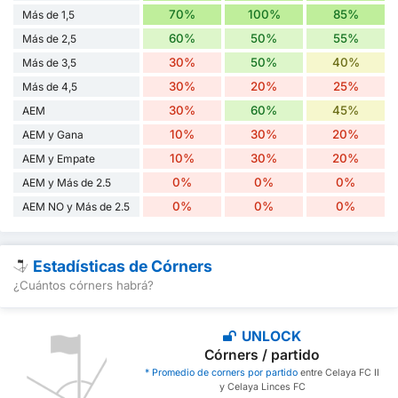
70%
100%
85%
Más de 1,5
60%
50%
55%
Más de 2,5
30%
50%
40%
Más de 3,5
30%
20%
25%
Más de 4,5
30%
60%
45%
AEM
10%
30%
20%
AEM y Gana
10%
30%
20%
AEM y Empate
0%
0%
0%
AEM y Más de 2.5
0%
0%
0%
AEM NO y Más de 2.5
Estadísticas de Córners
¿Cuántos córners habrá?
UNLOCK
Córners / partido
* Promedio de corners por partido
entre Celaya FC II
y Celaya Linces FC