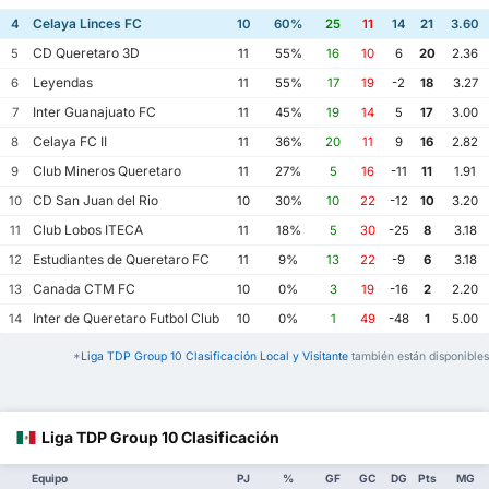
Celaya Linces FC
4
10
60%
25
11
14
21
3.60
CD Queretaro 3D
5
11
55%
16
10
6
20
2.36
Leyendas
6
11
55%
17
19
-2
18
3.27
Inter Guanajuato FC
7
11
45%
19
14
5
17
3.00
Celaya FC II
8
11
36%
20
11
9
16
2.82
Club Mineros Queretaro
9
11
27%
5
16
-11
11
1.91
CD San Juan del Rio
10
10
30%
10
22
-12
10
3.20
Club Lobos ITECA
11
11
18%
5
30
-25
8
3.18
Estudiantes de Queretaro FC
12
11
9%
13
22
-9
6
3.18
Canada CTM FC
13
10
0%
3
19
-16
2
2.20
Inter de Queretaro Futbol Club
14
10
0%
1
49
-48
1
5.00
*
Liga TDP Group 10 Clasificación Local y Visitante
también están disponibles
Liga TDP Group 10 Clasificación
Equipo
PJ
%
GF
GC
DG
Pts
MG