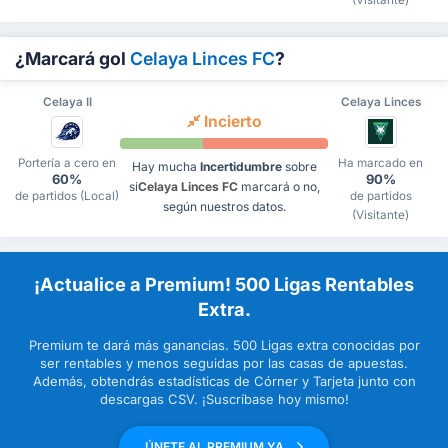
(Visitante)
¿Marcará gol
Celaya Linces FC
?
Celaya II
Celaya Linces
Incierto
Portería a cero en
Ha marcado en
Hay mucha
Incertidumbre
sobre
60%
90%
si
Celaya Linces FC
marcará o no,
de partidos (Local)
de partidos
según nuestros datos.
(Visitante)
¡Actualice a Premium! 500 Ligas Rentables
Extra.
Premium te dará más ganancias. 500 Ligas extra conocidas por
ser rentables y menos seguidas por las casas de apuestas.
Además, obtendrás estadísticas de Córner y Tarjeta junto con
descargas CSV. ¡Suscríbase hoy mismo!
ÚNETE AL PREMIUM YA