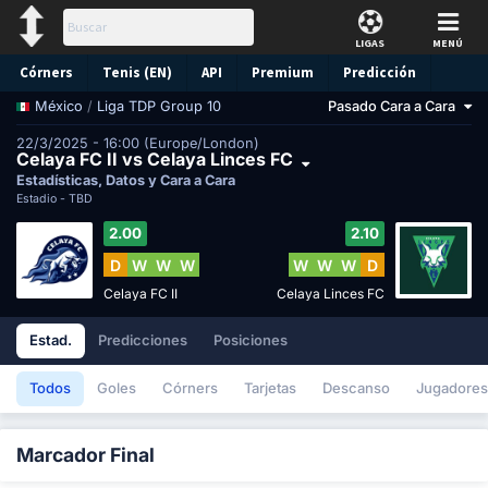
LIGAS
MENÚ
Córners
Tenis (EN)
API
Premium
Predicción
/
Liga TDP Group 10
Pasado Cara a Cara
México
22/3/2025 - 16:00 (Europe/London)
Celaya FC II vs Celaya Linces FC
Estadísticas, Datos y Cara a Cara
Estadio -
TBD
2.00
2.10
D
W
W
W
W
W
W
D
Celaya FC II
Celaya Linces FC
Estad.
Predicciones
Posiciones
Todos
Goles
Córners
Tarjetas
Descanso
Jugadores
Marcador Final