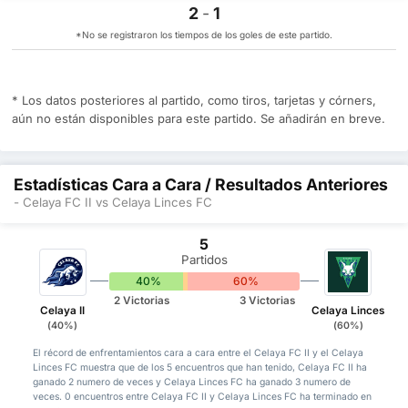
2
-
1
*No se registraron los tiempos de los goles de este partido.
* Los datos posteriores al partido, como tiros, tarjetas y córners,
aún no están disponibles para este partido. Se añadirán en breve.
Estadísticas Cara a Cara / Resultados Anteriores
- Celaya FC II vs Celaya Linces FC
5
Partidos
40%
0%
60%
2 Victorias
3 Victorias
Celaya II
Celaya Linces
(40%)
(60%)
El récord de enfrentamientos cara a cara entre el Celaya FC II y el Celaya
Linces FC muestra que de los 5 encuentros que han tenido, Celaya FC II ha
ganado 2 numero de veces y Celaya Linces FC ha ganado 3 numero de
veces. 0 encuentros entre Celaya FC II y Celaya Linces FC ha terminado en