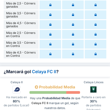
Más de 2,5 - Córners
ganados
Más de 3,5 - Córners
ganados
Más de 4,5 - Córners
ganados
Más de 2,5 - Córners
en Contra
Más de 3,5 - Córners
en Contra
Más de 4,5 - Córners
en Contra
¿Marcará gol
Celaya FC II
?
Celaya II
Celaya Linces
Probabilidad Media
Ha marcado en
Portería a cero en
Hay una
Probabilidad Media
de que
80%
30%
Celaya FC II
marque un gol, según
de partidos (Local)
de partidos
nuestros datos.