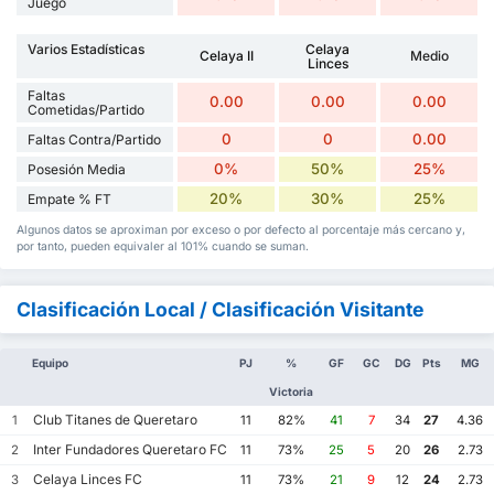
Juego
Varios Estadísticas
Celaya
Celaya II
Medio
Linces
Faltas
0.00
0.00
0.00
Cometidas/Partido
0
0
0.00
Faltas Contra/Partido
0%
50%
25%
Posesión Media
20%
30%
25%
Empate % FT
Algunos datos se aproximan por exceso o por defecto al porcentaje más cercano y,
por tanto, pueden equivaler al 101% cuando se suman.
Clasificación Local / Clasificación Visitante
Equipo
PJ
%
GF
GC
DG
Pts
MG
Victoria
Club Titanes de Queretaro
1
11
82%
41
7
34
27
4.36
Inter Fundadores Queretaro FC
2
11
73%
25
5
20
26
2.73
Celaya Linces FC
3
11
73%
21
9
12
24
2.73