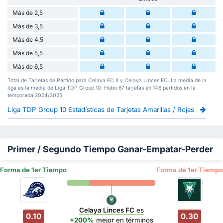
Más de 2,5
Más de 3,5
Más de 4,5
Más de 5,5
Más de 6,5
Total de Tarjetas de Partido para Celaya FC II y Celaya Linces FC. La media de la
liga es la media de Liga TDP Group 10. Hubo 67 tarjetas en 146 partidos en la
temporada 2024/2025.
Liga TDP Group 10 Estadísticas de Tarjetas Amarillas / Rojas
Primer / Segundo Tiempo Ganar-Empatar-Perder
Forma de 1er Tiempo
Forma de 1er Tiempo
Celaya Linces FC
es
0.10
0.30
+200%
mejor
en términos