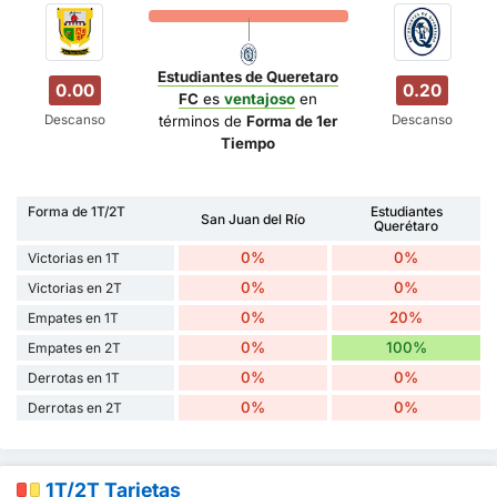
Estudiantes de Queretaro
0.00
0.20
FC
es
ventajoso
en
Descanso
Descanso
términos de
Forma de 1er
Tiempo
Forma de 1T/2T
Estudiantes
San Juan del Río
Querétaro
0%
0%
Victorias en 1T
0%
0%
Victorias en 2T
0%
20%
Empates en 1T
0%
100%
Empates en 2T
0%
0%
Derrotas en 1T
0%
0%
Derrotas en 2T
1T/2T Tarjetas