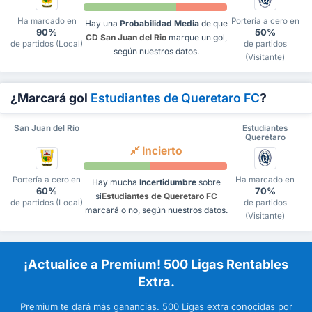
Ha marcado en
Portería a cero en
Hay una
Probabilidad Media
de que
90%
50%
CD San Juan del Rio
marque un gol,
de partidos (Local)
de partidos
según nuestros datos.
(Visitante)
¿Marcará gol
Estudiantes de Queretaro FC
?
San Juan del Río
Estudiantes
Querétaro
Incierto
Portería a cero en
Ha marcado en
Hay mucha
Incertidumbre
sobre
60%
70%
si
Estudiantes de Queretaro FC
de partidos (Local)
de partidos
marcará o no, según nuestros datos.
(Visitante)
¡Actualice a Premium! 500 Ligas Rentables
Extra.
Premium te dará más ganancias. 500 Ligas extra conocidas por