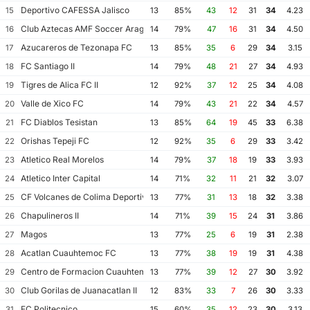
Deportivo CAFESSA Jalisco
15
13
85%
43
12
31
34
4.23
Club Aztecas AMF Soccer Aragon
16
14
79%
47
16
31
34
4.50
Azucareros de Tezonapa FC
17
13
85%
35
6
29
34
3.15
FC Santiago II
18
14
79%
48
21
27
34
4.93
Tigres de Alica FC II
19
12
92%
37
12
25
34
4.08
Valle de Xico FC
20
14
79%
43
21
22
34
4.57
FC Diablos Tesistan
21
13
85%
64
19
45
33
6.38
Orishas Tepeji FC
22
12
92%
35
6
29
33
3.42
Atletico Real Morelos
23
14
79%
37
18
19
33
3.93
Atletico Inter Capital
24
14
71%
32
11
21
32
3.07
CF Volcanes de Colima Deportivo Tala
25
13
77%
31
13
18
32
3.38
Chapulineros II
26
14
71%
39
15
24
31
3.86
Magos
27
13
77%
25
6
19
31
2.38
Acatlan Cuauhtemoc FC
28
13
77%
38
19
19
31
4.38
Centro de Formacion Cuauhtemoc Blanco
29
13
77%
39
12
27
30
3.92
Club Gorilas de Juanacatlan II
30
12
83%
33
7
26
30
3.33
FC Politecnico
31
15
60%
35
12
23
30
3.13