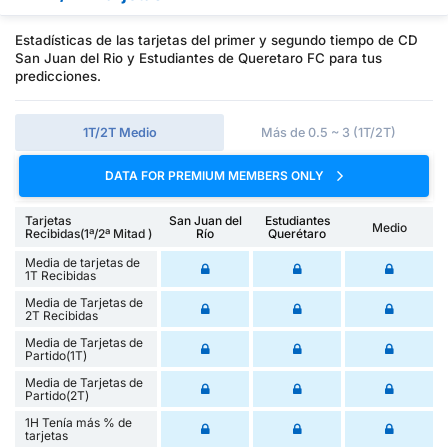
Estadísticas de las tarjetas del primer y segundo tiempo de CD
San Juan del Rio y Estudiantes de Queretaro FC para tus
predicciones.
1T/2T Medio
Más de 0.5 ~ 3 (1T/2T)
DATA FOR PREMIUM MEMBERS ONLY
Tarjetas
San Juan del
Estudiantes
Medio
Recibidas(1ª/2ª Mitad )
Río
Querétaro
Media de tarjetas de
1T Recibidas
Media de Tarjetas de
2T Recibidas
Media de Tarjetas de
Partido(1T)
Media de Tarjetas de
Partido(2T)
1H Tenía más % de
tarjetas