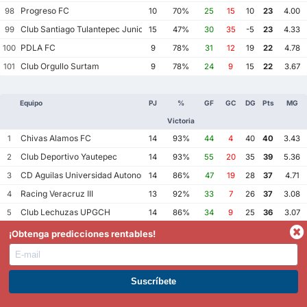
Progreso FC
98
10
70%
25
15
10
23
4.00
Club Santiago Tulantepec Juniors FC
99
15
47%
30
35
-5
23
4.33
PDLA FC
100
9
78%
31
12
19
22
4.78
Club Orgullo Surtam
101
9
78%
24
9
15
22
3.67
Equipo
PJ
%
GF
GC
DG
Pts
MG
Victoria
Chivas Alamos FC
1
14
93%
44
4
40
40
3.43
Club Deportivo Yautepec
2
14
93%
55
20
35
39
5.36
CD Aguilas Universidad Autonoma de Guerrero
3
14
86%
47
19
28
37
4.71
Racing Veracruz III
4
13
92%
33
7
26
37
3.08
Club Lechuzas UPGCH
5
14
86%
34
9
25
36
3.07
Club Bombarderos de Tecamac
6
14
79%
56
12
44
35
4.86
¡Obtenga predicciones rentables!
Halcones Negros FC
7
14
79%
73
12
61
34
6.07
Club Aztecas AMF Soccer Aragon
8
13
85%
61
14
47
34
5.77
FC Diablos Tesistan
9
13
85%
54
16
38
34
5.38
ÚNETE A PREMIUM. GANA AHORA.
Delfines Coatzacoalcos
10
13
85%
46
10
36
34
4.31