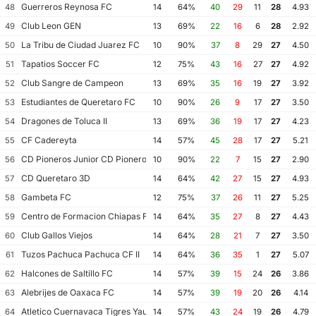
Guerreros Reynosa FC
48
14
64%
40
29
11
28
4.93
Club Leon GEN
49
13
69%
22
16
6
28
2.92
La Tribu de Ciudad Juarez FC
50
10
90%
37
8
29
27
4.50
Tapatios Soccer FC
51
12
75%
43
16
27
27
4.92
Club Sangre de Campeon
52
13
69%
35
16
19
27
3.92
Estudiantes de Queretaro FC
53
10
90%
26
9
17
27
3.50
Dragones de Toluca II
54
13
69%
36
19
17
27
4.23
CF Cadereyta
55
14
57%
45
28
17
27
5.21
CD Pioneros Junior CD Pioneros de Cancun II
56
10
90%
22
7
15
27
2.90
CD Queretaro 3D
57
14
64%
42
27
15
27
4.93
Gambeta FC
58
12
75%
37
26
11
27
5.25
Centro de Formacion Chiapas Futbol
59
14
64%
35
27
8
27
4.43
Club Gallos Viejos
60
14
64%
28
21
7
27
3.50
Tuzos Pachuca Pachuca CF II
61
14
64%
36
35
1
27
5.07
Halcones de Saltillo FC
62
14
57%
39
15
24
26
3.86
Alebrijes de Oaxaca FC
63
14
57%
39
19
20
26
4.14
Atletico Cuernavaca Tigres Yautepec
64
14
57%
43
24
19
26
4.79