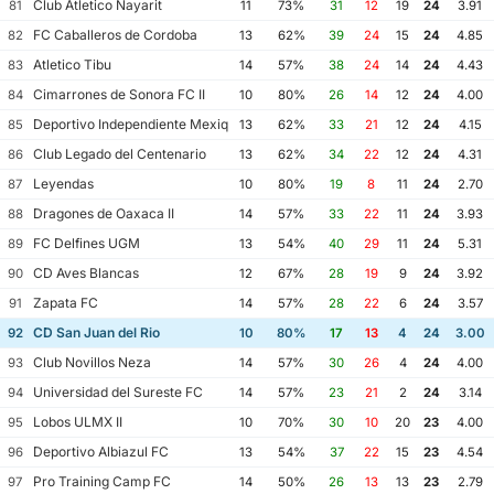
Club Atletico Nayarit
81
11
73%
31
12
19
24
3.91
FC Caballeros de Cordoba
82
13
62%
39
24
15
24
4.85
Atletico Tibu
83
14
57%
38
24
14
24
4.43
Cimarrones de Sonora FC II
84
10
80%
26
14
12
24
4.00
Deportivo Independiente Mexiquense
85
13
62%
33
21
12
24
4.15
Club Legado del Centenario
86
13
62%
34
22
12
24
4.31
Leyendas
87
10
80%
19
8
11
24
2.70
Dragones de Oaxaca II
88
14
57%
33
22
11
24
3.93
FC Delfines UGM
89
13
54%
40
29
11
24
5.31
CD Aves Blancas
90
12
67%
28
19
9
24
3.92
Zapata FC
91
14
57%
28
22
6
24
3.57
CD San Juan del Rio
92
10
80%
17
13
4
24
3.00
Club Novillos Neza
93
14
57%
30
26
4
24
4.00
Universidad del Sureste FC
94
14
57%
23
21
2
24
3.14
Lobos ULMX II
95
10
70%
30
10
20
23
4.00
Deportivo Albiazul FC
96
13
54%
37
22
15
23
4.54
Pro Training Camp FC
97
14
50%
26
13
13
23
2.79