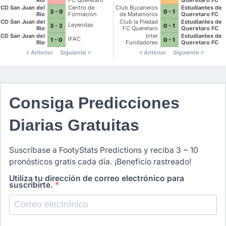
Rio
FC Queretaro
Queretaro FC
CD San Juan del
Centro de
Club Bucaneros
Estudiantes de
3 - 0
0 - 1
Rio
Formacion
de Matamoros
Queretaro FC
Cajeteros Celaya
Garzas Blancas
CD San Juan del
Club la Piedad
Estudiantes de
Leyendas
3 - 2
0 - 1
FC
Rio
FC Queretaro
Queretaro FC
CD San Juan del
Inter
Estudiantes de
IFAC
1 - 0
0 - 1
Rio
Fundadores
Queretaro FC
Queretaro FC
Anterior
Siguiente
Anterior
Siguiente
Consiga Predicciones
Diarias Gratuitas
Suscríbase a FootyStats Predictions y reciba 3 ~ 10
pronósticos gratis cada día. ¡Beneficio rastreado!
Utiliza tu dirección de correo electrónico para
suscribirte.
*