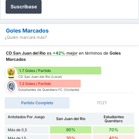
Suscríbase
Goles Marcados
¿Quién marcará más?
CD San Juan del Rio
es
+42%
mejor
en términos de
Goles
Marcados
1.7 Goles / Partido
CD San Juan del Rio (Local)
1.2 Goles / Partido
Estudiantes de Queretaro FC (Visitante)
Partido Completo
1T/2T
Antotados Por Juego
Estudiantes
San Juan del Río
Querétaro
90%
70%
Más de 0,5
30%
40%
Más de 1,5