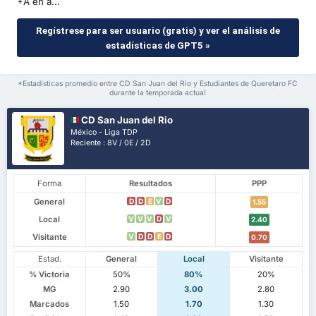
+A en a...
Regístrese para ser usuario (gratis) y ver el análisis de
estadísticas de GPT5 »
*Estadísticas promedio entre CD San Juan del Rio y Estudiantes de Queretaro FC
durante la temporada actual
CD San Juan del Rio
México - Liga TDP
Reciente : 8V / 0E / 2D
Forma
Resultados
PPP
General
D
D
E
V
D
1.55
Local
V
V
V
D
V
2.40
Visitante
V
D
D
E
D
0.70
Estad.
General
Local
Visitante
% Victoria
50%
80%
20%
MG
2.90
3.00
2.80
Marcados
1.50
1.70
1.30