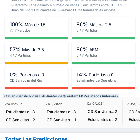
tenido, CD San Juan del Rio ha ganado 2 numero de veces y Estudiantes de
Queretaro FC ha ganado 4 numero de veces. 1 encuentros entre CD San
Juan del Rio y Estudiantes de Queretaro FC ha terminado en empate.
100%
86%
Más de 1,5
Más de 2,5
7 / 7 Partidos
6 / 7 Partidos
57%
86%
Más de 3,5
AEM
4 / 7 Partidos
6 / 7 Partidos
0%
14%
Porterías a 0
Porterías a 0
CD San Juan del Rio
Estudiantes de Queretaro
FC
CD San Juan del Rio vs Estudiantes de Queretaro FC Resultados Anteriores
12/10/2024
28/11/2025
21/2/2025
30/3/2
CD San Juan del Rio
2
Estudiantes de Queretaro FC
3
Estudiantes de Queretaro FC
3
Estudiantes de Queretaro FC
2
CD San Juan del Rio
2
CD San Juan del Rio
1
Todas Las Predicciones