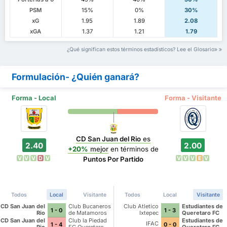
PSM
15%
0%
30%
xG
1.95
1.89
2.08
xGA
1.37
1.21
1.79
¿Qué significan estos términos estadísticos? Lee el Glosario
Formulación- ¿Quién ganará?
Forma - Local
Forma - Visitante
CD San Juan del Rio
es
2.40
2.00
+20%
mejor
en términos de
V
V
V
D
V
V
V
V
E
V
Puntos Por Partido
Todos
Local
Visitante
Todos
Local
Visitante
CD San Juan del
Club Bucaneros
Club Atletico
Estudiantes de
1 - 0
1 - 3
Rio
de Matamoros
Ixtepec
Queretaro FC
Garzas Blancas
CD San Juan del
Club la Piedad
Estudiantes de
IFAC
1 - 4
0 - 0
FC