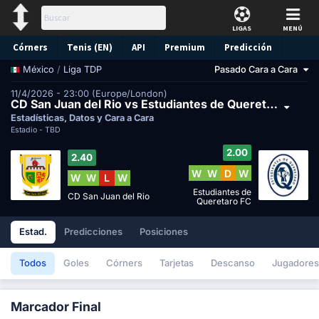
LIGAS
MENÚ
Córners
Tenis (EN)
API
Premium
Predicción
/
Liga TDP
Pasado Cara a Cara
México
11/4/2026 - 23:00 (Europe/London)
CD San Juan del Rio vs Estudiantes de Queretaro FC
Estadísticas, Datos y Cara a Cara
Estadio -
TBD
2.00
2.40
W
W
D
W
W
W
L
W
Estudiantes de
CD San Juan del Rio
Queretaro FC
Estad.
Predicciones
Posiciones
Todos
Goles
Córners
Tarjetas
Descanso
Jugadores
Marcador Final