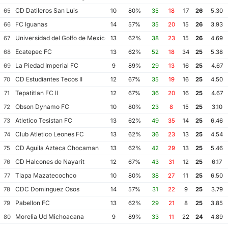
CD Datileros San Luis
65
10
80%
35
18
17
26
5.30
FC Iguanas
66
14
57%
35
20
15
26
3.93
Universidad del Golfo de Mexico FC
67
13
62%
38
23
15
26
4.69
Ecatepec FC
68
13
62%
52
18
34
25
5.38
La Piedad Imperial FC
69
9
89%
29
13
16
25
4.67
CD Estudiantes Tecos II
70
12
67%
35
19
16
25
4.50
Tepatitlan FC II
71
12
67%
36
20
16
25
4.67
Obson Dynamo FC
72
10
80%
23
8
15
25
3.10
Atletico Tesistan FC
73
13
62%
49
35
14
25
6.46
Club Atletico Leones FC
74
13
62%
36
23
13
25
4.54
CD Aguila Azteca Chocaman
75
13
62%
42
29
13
25
5.46
CD Halcones de Nayarit
76
12
67%
43
31
12
25
6.17
Tlapa Mazatecochco
77
10
80%
38
27
11
25
6.50
CDC Dominguez Osos
78
14
57%
31
22
9
25
3.79
Pabellon FC
79
13
62%
29
21
8
25
3.85
Morelia Ud Michoacana
80
9
89%
33
11
22
24
4.89