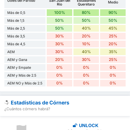
Goles del Partido
San Juan del
Estudiantes
Medio
Río
Querétaro
100%
80%
90%
Más de 0,5
50%
50%
50%
Más de 1,5
50%
40%
45%
Más de 2,5
30%
20%
25%
Más de 3,5
30%
10%
20%
Más de 4,5
30%
40%
35%
AEM
20%
30%
25%
AEM y Gana
0%
0%
0%
AEM y Empate
0%
0%
0%
AEM y Más de 2.5
0%
0%
0%
AEM NO y Más de 2.5
Estadísticas de Córners
¿Cuántos córners habrá?
UNLOCK