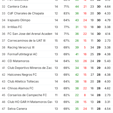
Cantera Coka
32
14
71%
44
21
23
30
4.64
CdF Charales de Chapala
33
12
83%
36
16
20
30
4.33
Irapuato Olimpo
34
14
64%
43
24
19
30
4.79
Irritilas FC
35
13
77%
31
13
18
30
3.38
FC San Jose del Arenal Academia America Leyendas
36
14
71%
36
22
14
30
4.14
Correcaminos de la UAT III
37
15
67%
26
15
11
30
2.73
Racing Veracruz III
38
13
69%
39
5
34
29
3.38
FormaFutIntegral AC
39
13
69%
41
16
25
29
4.38
CD Matamoros
40
14
64%
50
26
24
29
5.43
Club Deportivo Mineros de Zacatecas II
41
13
69%
34
18
16
29
4.00
Halcones Negros FC
42
13
69%
42
15
27
28
4.38
Club Atletico Toltecas
43
14
64%
38
18
20
28
4.00
Chivas Alamos FC
44
13
69%
38
22
16
28
4.62
Corsarios de Campeche FC
45
11
82%
22
8
14
28
2.73
Club HO GAR H Matamoros Gavilanes FC Matamoros II
46
13
69%
28
15
13
28
3.31
Selva Canera
47
13
69%
35
24
11
28
4.54