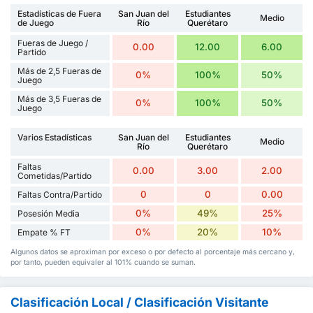
Estadísticas de Fuera
San Juan del
Estudiantes
Medio
de Juego
Río
Querétaro
Fueras de Juego /
0.00
12.00
6.00
Partido
Más de 2,5 Fueras de
0%
100%
50%
Juego
Más de 3,5 Fueras de
0%
100%
50%
Juego
Varios Estadísticas
San Juan del
Estudiantes
Medio
Río
Querétaro
Faltas
0.00
3.00
2.00
Cometidas/Partido
0
0
0.00
Faltas Contra/Partido
0%
49%
25%
Posesión Media
0%
20%
10%
Empate % FT
Algunos datos se aproximan por exceso o por defecto al porcentaje más cercano y,
por tanto, pueden equivaler al 101% cuando se suman.
Clasificación Local / Clasificación Visitante