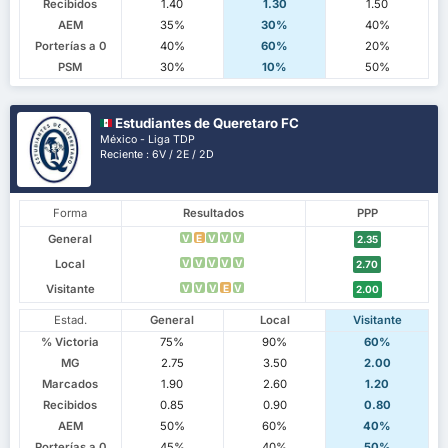
Recibidos
1.40
1.30
1.50
AEM
35%
30%
40%
Porterías a 0
40%
60%
20%
PSM
30%
10%
50%
Estudiantes de Queretaro FC
México - Liga TDP
Reciente : 6V / 2E / 2D
Forma
Resultados
PPP
General
V
E
V
V
V
2.35
Local
V
V
V
V
V
2.70
Visitante
V
V
V
E
V
2.00
Estad.
General
Local
Visitante
% Victoria
75%
90%
60%
MG
2.75
3.50
2.00
Marcados
1.90
2.60
1.20
Recibidos
0.85
0.90
0.80
AEM
50%
60%
40%
Porterías a 0
45%
40%
50%