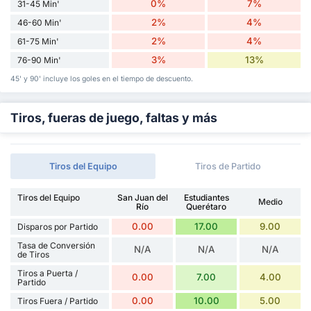
0%
7%
31-45 Min'
2%
4%
46-60 Min'
2%
4%
61-75 Min'
3%
13%
76-90 Min'
45' y 90' incluye los goles en el tiempo de descuento.
Tiros, fueras de juego, faltas y más
Tiros del Equipo
Tiros de Partido
Tiros del Equipo
San Juan del
Estudiantes
Medio
Río
Querétaro
0.00
17.00
9.00
Disparos por Partido
Tasa de Conversión
N/A
N/A
N/A
de Tiros
Tiros a Puerta /
0.00
7.00
4.00
Partido
0.00
10.00
5.00
Tiros Fuera / Partido