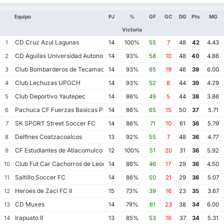
Equipo
PJ
%
GF
GC
DG
Pts
MG
Victoria
CD Cruz Azul Lagunas
1
14
100%
55
7
48
42
4.43
CD Aguilas Universidad Autonoma de Guerrero
2
14
93%
58
10
48
40
4.86
Club Bombarderos de Tecamac
3
14
93%
65
19
46
39
6.00
Club Lechuzas UPGCH
4
14
93%
52
8
44
39
4.29
Club Deportivo Yautepec
5
14
86%
49
5
44
38
3.86
Pachuca CF Fuerzas Basicas Pachuca CF III
6
14
86%
65
15
50
37
5.71
SK SPORT Street Soccer FC
7
14
86%
71
10
61
36
5.79
Delfines Coatzacoalcos
8
13
92%
55
7
48
36
4.77
CF Estudiantes de Atlacomulco
9
12
100%
51
20
31
36
5.92
Club Fut Car Cachorros de Leon
10
14
86%
46
17
29
36
4.50
Saltillo Soccer FC
11
14
86%
50
21
29
36
5.07
Heroes de Zaci FC II
12
15
73%
39
16
23
35
3.67
CD Muxes
13
14
79%
61
23
38
34
6.00
Irapuato II
14
13
85%
53
16
37
34
5.31