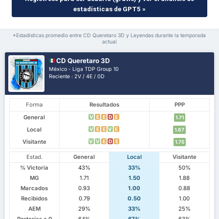
estadísticas de GPT5 »
*Estadísticas promedio entre CD Queretaro 3D y Leyendas durante la temporada
actual
CD Queretaro 3D
México - Liga TDP Group 10
Reciente : 2V / 4E / 0D
Forma
Resultados
PPP
General
V
E
E
D
E
1.71
Local
V
E
E
V
E
1.67
Visitante
V
V
E
D
E
1.75
Estad.
General
Local
Visitante
% Victoria
43%
33%
50%
MG
1.71
1.50
1.88
Marcados
0.93
1.00
0.88
Recibidos
0.79
0.50
1.00
AEM
29%
33%
25%