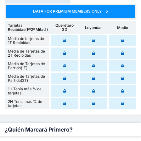
DATA FOR PREMIUM MEMBERS ONLY
Tarjetas
Querétaro
Leyendas
Medio
Recibidas(1ª/2ª Mitad )
3D
Media de tarjetas de
1T Recibidas
Media de Tarjetas de
2T Recibidas
Media de Tarjetas de
Partido(1T)
Media de Tarjetas de
Partido(2T)
1H Tenía más % de
tarjetas
2H Tenía más % de
tarjetas
¿Quién Marcará Primero?