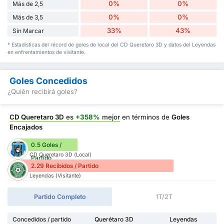
0%
0%
Más de 2,5
0%
0%
Más de 3,5
33%
43%
Sin Marcar
* Estadísticas del récord de goles de local del CD Queretaro 3D y datos del Leyendas
en enfrentamientos de visitante.
Goles Concedidos
¿Quién recibirá goles?
CD Queretaro 3D
es
+358%
mejor
en términos de
Goles
Encajados
0.5 Goles /
CD Queretaro 3D (Local)
Partido
2.29 Recibidos / Partido
Leyendas (Visitante)
Partido Completo
1T/2T
Concedidos / partido
Querétaro 3D
Leyendas