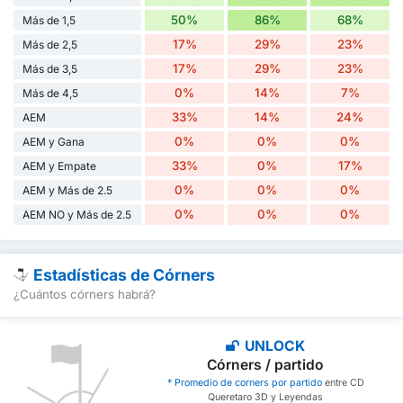
50%
86%
68%
Más de 1,5
17%
29%
23%
Más de 2,5
17%
29%
23%
Más de 3,5
0%
14%
7%
Más de 4,5
33%
14%
24%
AEM
0%
0%
0%
AEM y Gana
33%
0%
17%
AEM y Empate
0%
0%
0%
AEM y Más de 2.5
0%
0%
0%
AEM NO y Más de 2.5
Estadísticas de Córners
¿Cuántos córners habrá?
UNLOCK
Córners / partido
* Promedio de corners por partido
entre CD
Queretaro 3D y Leyendas