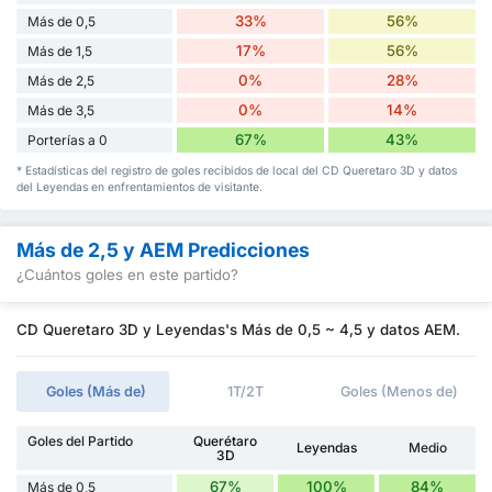
33%
56%
Más de 0,5
17%
56%
Más de 1,5
0%
28%
Más de 2,5
0%
14%
Más de 3,5
67%
43%
Porterías a 0
* Estadísticas del registro de goles recibidos de local del CD Queretaro 3D y datos
del Leyendas en enfrentamientos de visitante.
Más de 2,5 y AEM Predicciones
¿Cuántos goles en este partido?
CD Queretaro 3D y Leyendas's Más de 0,5 ~ 4,5 y datos AEM.
Goles (Más de)
1T/2T
Goles (Menos de)
Goles del Partido
Querétaro
Leyendas
Medio
3D
67%
100%
84%
Más de 0,5