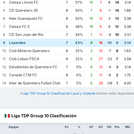
Celaya Linces FC
4
7
57%
15
7
8
14
3.14
CD Queretaro 3D
5
8
50%
7
8
-1
14
1.88
Inter Guanajuato FC
6
8
50%
15
12
3
13
3.38
Celaya FC II
7
8
38%
18
9
9
12
3.38
CD San Juan del Rio
8
7
43%
7
11
-4
10
2.57
Leyendas
9
7
43%
6
16
-10
9
3.14
Club Mineros Queretaro
10
8
25%
3
10
-7
8
1.63
Club Lobos ITECA
11
9
22%
5
27
-22
7
3.56
Estudiantes de Queretaro FC
12
7
0%
9
13
-4
3
3.14
Canada CTM FC
13
8
0%
3
11
-8
2
1.75
Inter de Queretaro Futbol Club
14
7
0%
0
28
-28
1
4.00
*
Liga TDP Group 10 Clasificación Local y Visitante
también están disponibles
Liga TDP Group 10 Clasificación
Equipo
PJ
%
GF
GC
DG
Pts
MG