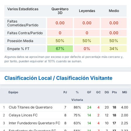
Varios Estadísticas
Querétaro
Leyendas
Medio
3D
Faltas
0.00
0.00
0.00
Cometidas/Partido
0
0
0.00
Faltas Contra/Partido
50%
50%
50%
Posesión Media
67%
0%
34%
Empate % FT
Algunos datos se aproximan por exceso o por defecto al porcentaje más cercano y,
por tanto, pueden equivaler al 101% cuando se suman.
Clasificación Local / Clasificación Visitante
Equipo
PJ
%
GF
GC
DG
Pts
MG
Victoria
Club Titanes de Queretaro
1
7
86%
24
4
20
18
4.00
Celaya Linces FC
2
8
75%
14
2
12
18
2.00
Inter Fundadores Queretaro FC
3
8
63%
14
4
10
17
2.25
Estudiantes de Queretaro FC
4
9
56%
14
7
7
17
2.33