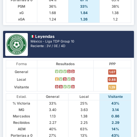
Porterías a 0
64%
67%
63%
PSM
36%
33%
38%
xG
1.68
1.84
1.38
xGA
1.24
1.26
1.2
Leyendas
México - Liga TDP Group 10
Reciente : 3V / 0E / 4D
Forma
Resultados
PPP
General
V
V
V
D
D
1.07
Local
E
V
D
V
D
0.88
Visitante
D
D
V
V
D
1.29
Estad.
General
Local
Visitante
% Victoria
33%
25%
43%
MG
3.40
3.63
3.14
Marcados
1.13
1.38
0.86
Recibidos
2.27
2.25
2.29
AEM
40%
63%
14%
Porterías a 0
27%
13%
43%