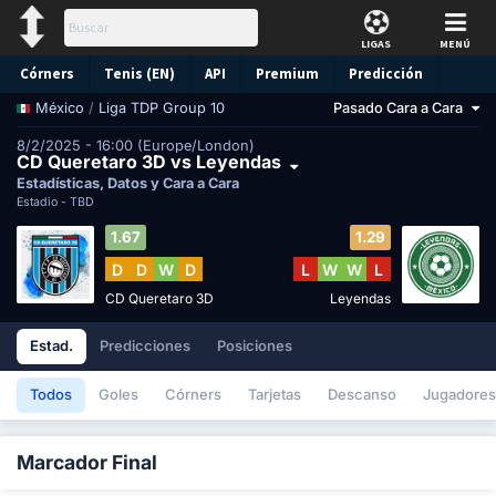
LIGAS
MENÚ
Córners
Tenis (EN)
API
Premium
Predicción
/
Liga TDP Group 10
Pasado Cara a Cara
México
8/2/2025 - 16:00 (Europe/London)
CD Queretaro 3D vs Leyendas
Estadísticas, Datos y Cara a Cara
Estadio -
TBD
1.67
1.29
D
D
W
D
L
W
W
L
CD Queretaro 3D
Leyendas
Estad.
Predicciones
Posiciones
Todos
Goles
Córners
Tarjetas
Descanso
Jugadores
Marcador Final