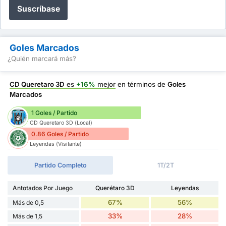
Suscríbase
Goles Marcados
¿Quién marcará más?
CD Queretaro 3D
es
+16%
mejor
en términos de
Goles
Marcados
1 Goles / Partido
CD Queretaro 3D (Local)
0.86 Goles / Partido
Leyendas (Visitante)
Partido Completo
1T/2T
Antotados Por Juego
Querétaro 3D
Leyendas
67%
56%
Más de 0,5
33%
28%
Más de 1,5