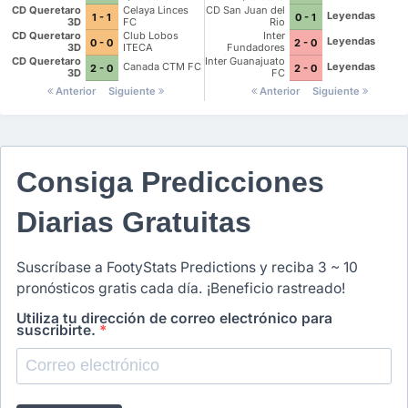
Futbol Club
CD Queretaro
Celaya Linces
CD San Juan del
Leyendas
1 - 1
0 - 1
3D
FC
Rio
CD Queretaro
Club Lobos
Inter
Leyendas
0 - 0
2 - 0
3D
ITECA
Fundadores
Queretaro FC
CD Queretaro
Inter Guanajuato
Canada CTM FC
Leyendas
2 - 0
2 - 0
3D
FC
Anterior
Siguiente
Anterior
Siguiente
Consiga Predicciones
Diarias Gratuitas
Suscríbase a FootyStats Predictions y reciba 3 ~ 10
pronósticos gratis cada día. ¡Beneficio rastreado!
Utiliza tu dirección de correo electrónico para
suscribirte.
*