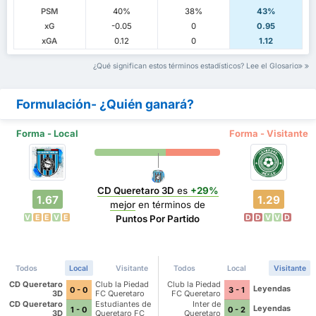
PSM
40%
38%
43%
xG
-0.05
0
0.95
xGA
0.12
0
1.12
¿Qué significan estos términos estadísticos? Lee el Glosario
Formulación- ¿Quién ganará?
Forma - Local
Forma - Visitante
CD Queretaro 3D
es
+29%
1.67
1.29
mejor
en términos de
V
E
E
V
E
D
D
V
V
D
Puntos Por Partido
Todos
Local
Visitante
Todos
Local
Visitante
CD Queretaro
Club la Piedad
Club la Piedad
Leyendas
0 - 0
3 - 1
3D
FC Queretaro
FC Queretaro
CD Queretaro
Estudiantes de
Inter de
Leyendas
1 - 0
0 - 2
3D
Queretaro FC
Queretaro