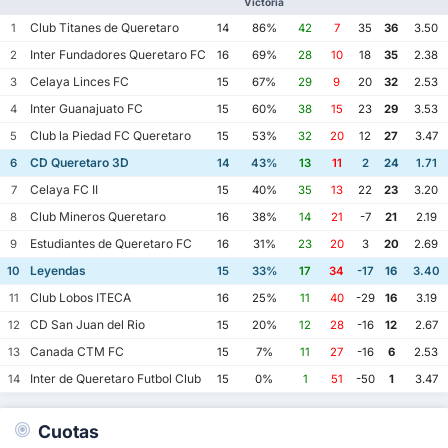
Victoria
Club Titanes de Queretaro
1
14
86%
42
7
35
36
3.50
Inter Fundadores Queretaro FC
2
16
69%
28
10
18
35
2.38
Celaya Linces FC
3
15
67%
29
9
20
32
2.53
Inter Guanajuato FC
4
15
60%
38
15
23
29
3.53
Club la Piedad FC Queretaro
5
15
53%
32
20
12
27
3.47
CD Queretaro 3D
6
14
43%
13
11
2
24
1.71
Celaya FC II
7
15
40%
35
13
22
23
3.20
Club Mineros Queretaro
8
16
38%
14
21
-7
21
2.19
Estudiantes de Queretaro FC
9
16
31%
23
20
3
20
2.69
Leyendas
10
15
33%
17
34
-17
16
3.40
Club Lobos ITECA
11
16
25%
11
40
-29
16
3.19
CD San Juan del Rio
12
15
20%
12
28
-16
12
2.67
Canada CTM FC
13
15
7%
11
27
-16
6
2.53
Inter de Queretaro Futbol Club
14
15
0%
1
51
-50
1
3.47
Cuotas