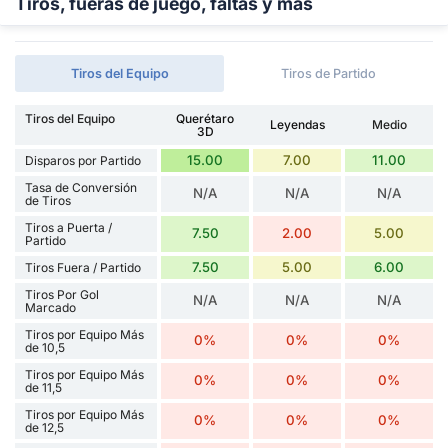
Tiros, fueras de juego, faltas y más
Tiros del Equipo
Tiros de Partido
Tiros del Equipo
Querétaro
Leyendas
Medio
3D
15.00
7.00
11.00
Disparos por Partido
Tasa de Conversión
N/A
N/A
N/A
de Tiros
Tiros a Puerta /
7.50
2.00
5.00
Partido
7.50
5.00
6.00
Tiros Fuera / Partido
Tiros Por Gol
N/A
N/A
N/A
Marcado
Tiros por Equipo Más
0%
0%
0%
de 10,5
Tiros por Equipo Más
0%
0%
0%
de 11,5
Tiros por Equipo Más
0%
0%
0%
de 12,5