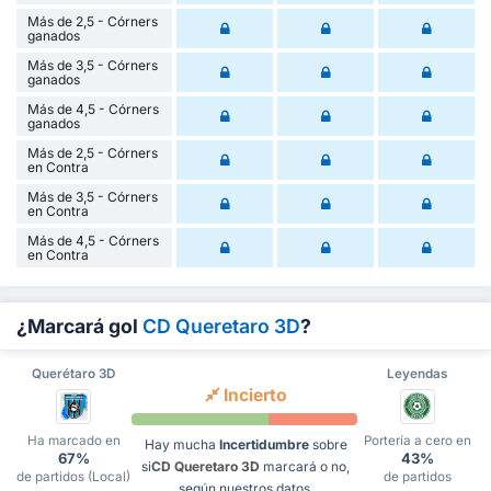
Más de 2,5 - Córners
ganados
Más de 3,5 - Córners
ganados
Más de 4,5 - Córners
ganados
Más de 2,5 - Córners
en Contra
Más de 3,5 - Córners
en Contra
Más de 4,5 - Córners
en Contra
¿Marcará gol
CD Queretaro 3D
?
Querétaro 3D
Leyendas
Incierto
Ha marcado en
Portería a cero en
Hay mucha
Incertidumbre
sobre
67%
43%
si
CD Queretaro 3D
marcará o no,
de partidos (Local)
de partidos
según nuestros datos.