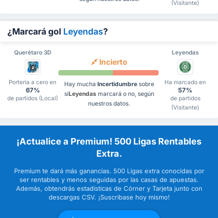
(Visitante)
¿Marcará gol
Leyendas
?
Querétaro 3D
Leyendas
Incierto
Portería a cero en
Ha marcado en
Hay mucha
Incertidumbre
sobre
67%
57%
si
Leyendas
marcará o no, según
de partidos (Local)
de partidos
nuestros datos.
(Visitante)
¡Actualice a Premium! 500 Ligas Rentables
Extra.
Premium te dará más ganancias. 500 Ligas extra conocidas por
ser rentables y menos seguidas por las casas de apuestas.
Además, obtendrás estadísticas de Córner y Tarjeta junto con
descargas CSV. ¡Suscríbase hoy mismo!