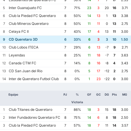
Inter Guanajuato FC
5
7
71%
23
3
20
16
3.71
Club la Piedad FC Queretaro
6
8
50%
14
13
1
13
3.38
Club Mineros Queretaro
7
8
50%
11
11
0
13
2.75
Celaya FC II
8
7
43%
17
4
13
11
3.00
CD Queretaro 3D
9
6
33%
6
3
3
10
1.50
Club Lobos ITECA
10
7
29%
6
13
-7
9
2.71
Leyendas
11
8
25%
11
18
-7
7
3.63
Canada CTM FC
12
7
14%
8
16
-8
4
3.43
CD San Juan del Rio
13
8
0%
5
17
-12
2
2.75
Inter de Queretaro Futbol Club
14
8
0%
1
23
-22
0
3.00
Equipo
PJ
%
GF
GC
DG
Pts
MG
Victoria
Club Titanes de Queretaro
1
7
86%
18
3
15
18
3.00
Inter Fundadores Queretaro FC
2
8
75%
14
6
8
18
2.50
Club la Piedad FC Queretaro
3
7
57%
18
7
11
14
3.57