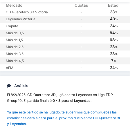
Mercado
Cuotas
Estad.
-
33
CD Queretaro 3D Victoria
%
-
43
Leyendas Victoria
%
-
34
Empate
%
-
84
Más de 0,5
%
-
68
Más de 1,5
%
-
23
Más de 2,5
%
-
23
Más de 3,5
%
-
7
Más de 4,5
%
-
24
AEM
%
Análisis
El 8/2/2025, CD Queretaro 3D jugó contra Leyendas en Liga TDP
Group 10. El partido finalizó
0 - 3 para el Leyendas
.
Ya que este partido se ha jugado, te sugerimos que compruebes las
estadísticas cara a cara para el próximo duelo entre CD Queretaro 3D
y Leyendas.