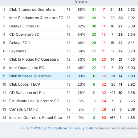
Victoria
Club Titanes de Queretaro
1
13
85%
31
7
24
33
2.92
Inter Fundadores Queretaro FC
2
13
85%
29
9
20
33
2.92
Celaya Linces FC
3
13
62%
30
14
16
27
3.38
CD Queretaro 3D
4
13
54%
20
13
7
23
2.54
Celaya FC II
5
13
46%
28
13
15
22
3.15
Leyendas
6
13
54%
21
21
0
22
3.23
Club la Piedad FC Queretaro
7
12
50%
34
20
14
21
4.50
Inter Guanajuato FC
8
13
46%
22
17
5
20
3.00
Club Mineros Queretaro
9
12
33%
6
16
-10
14
1.83
Club Lobos ITECA
10
13
23%
6
32
-26
11
2.92
CD San Juan del Rio
11
12
25%
11
32
-21
10
3.58
Estudiantes de Queretaro FC
12
12
8%
15
24
-9
7
3.25
Canada CTM FC
13
13
8%
7
28
-21
5
2.69
Inter de Queretaro Futbol Club
14
13
0%
3
60
-57
1
4.85
*
Liga TDP Group 10 Clasificación Local y Visitante
también están disponibles