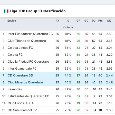
Liga TDP Group 10 Clasificación
Equipo
PJ
%
GF
GC
DG
Pts
MG
Victoria
Inter Fundadores Queretaro FC
1
26
81%
60
15
45
65
2.88
Club Titanes de Queretaro
2
26
81%
76
19
57
63
3.65
Celaya Linces FC
3
26
65%
53
26
27
54
3.04
Celaya FC II
4
25
52%
59
21
38
46
3.20
Club la Piedad FC Queretaro
5
25
56%
59
38
21
46
3.88
Inter Guanajuato FC
6
25
52%
51
23
28
43
2.96
CD Queretaro 3D
7
25
44%
37
24
13
40
2.44
Club Mineros Queretaro
8
25
40%
28
34
-6
35
2.48
Leyendas
9
26
42%
40
50
-10
35
3.46
Estudiantes de Queretaro FC
10
25
28%
37
39
-2
29
3.04
Club Lobos ITECA
11
26
23%
19
63
-44
23
3.15
CD San Juan del Rio
12
25
20%
28
62
-34
18
3.60