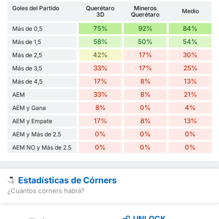
Goles del Partido
Querétaro
Mineros
Medio
3D
Querétaro
75%
92%
84%
Más de 0,5
58%
50%
54%
Más de 1,5
42%
17%
30%
Más de 2,5
33%
17%
25%
Más de 3,5
17%
8%
13%
Más de 4,5
33%
8%
21%
AEM
8%
0%
4%
AEM y Gana
17%
8%
13%
AEM y Empate
0%
0%
0%
AEM y Más de 2.5
0%
0%
0%
AEM NO y Más de 2.5
Estadísticas de Córners
¿Cuántos córners habrá?
UNLOCK