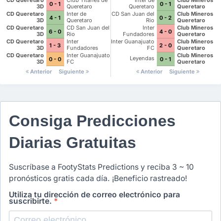
CD Queretaro
Club Titanes de
Inter de
Club Mineros
0 - 1
0 - 1
3D
Queretaro
Queretaro
Queretaro
Futbol Club
CD Queretaro
Inter de
CD San Juan del
Club Mineros
4 - 1
0 - 2
3D
Queretaro
Rio
Queretaro
Futbol Club
CD Queretaro
CD San Juan del
Inter
Club Mineros
6 - 0
4 - 0
3D
Rio
Fundadores
Queretaro
Queretaro FC
CD Queretaro
Inter
Inter Guanajuato
Club Mineros
1 - 3
2 - 0
3D
Fundadores
FC
Queretaro
Queretaro FC
CD Queretaro
Inter Guanajuato
Club Mineros
Leyendas
0 - 0
0 - 1
3D
FC
Queretaro
Anterior
Siguiente
Anterior
Siguiente
Consiga Predicciones
Diarias Gratuitas
Suscríbase a FootyStats Predictions y reciba 3 ~ 10
pronósticos gratis cada día. ¡Beneficio rastreado!
Utiliza tu dirección de correo electrónico para
suscribirte.
*