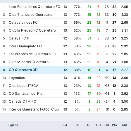
Inter Fundadores Queretaro FC
1
13
77%
31
6
25
32
2.85
Club Titanes de Queretaro
2
13
77%
45
12
33
30
4.38
Celaya Linces FC
3
13
69%
23
12
11
27
2.69
Club la Piedad FC Queretaro
4
13
62%
25
18
7
25
3.31
Celaya FC II
5
12
58%
31
8
23
24
3.25
Inter Guanajuato FC
6
12
58%
29
6
23
23
2.92
Estudiantes de Queretaro FC
7
13
46%
22
15
7
22
2.85
Club Mineros Queretaro
8
13
46%
22
18
4
21
3.08
CD Queretaro 3D
9
12
33%
17
11
6
17
2.33
Leyendas
10
13
31%
19
29
-10
13
3.69
Club Lobos ITECA
11
13
23%
13
31
-18
12
3.38
CD San Juan del Rio
12
13
15%
17
30
-13
8
3.62
Canada CTM FC
13
12
8%
9
33
-24
4
3.50
Inter de Queretaro Futbol Club
14
13
0%
3
34
-31
0
2.85
Equipo
PJ
%
GF
GC
DG
Pts
MG