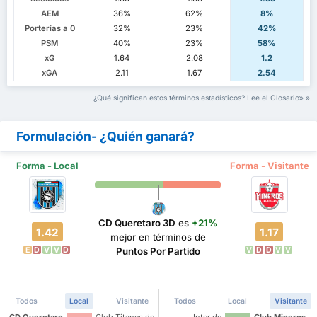
AEM
36%
62%
8%
Porterías a 0
32%
23%
42%
PSM
40%
23%
58%
xG
1.64
2.08
1.2
xGA
2.11
1.67
2.54
¿Qué significan estos términos estadísticos? Lee el Glosario
Formulación- ¿Quién ganará?
Forma - Local
Forma - Visitante
CD Queretaro 3D
es
+21%
1.42
1.17
mejor
en términos de
E
D
V
V
D
V
D
D
V
V
Puntos Por Partido
Todos
Local
Visitante
Todos
Local
Visitante