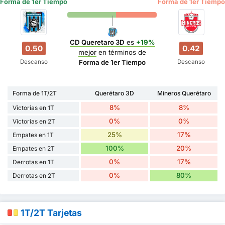
Forma de 1er Tiempo
Forma de 1er Tiempo
CD Queretaro 3D
es
+19%
0.50
0.42
mejor
en términos de
Descanso
Descanso
Forma de 1er Tiempo
Forma de 1T/2T
Querétaro 3D
Mineros Querétaro
8%
8%
Victorias en 1T
0%
0%
Victorias en 2T
25%
17%
Empates en 1T
100%
20%
Empates en 2T
0%
17%
Derrotas en 1T
0%
80%
Derrotas en 2T
1T/2T Tarjetas