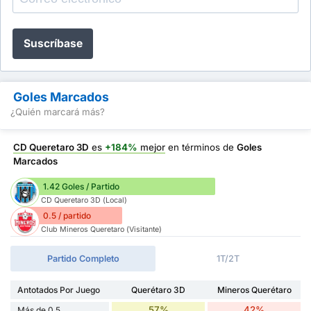
Suscríbase
Goles Marcados
¿Quién marcará más?
CD Queretaro 3D
es
+184%
mejor
en términos de
Goles
Marcados
1.42 Goles / Partido
CD Queretaro 3D (Local)
0.5 / partido
Club Mineros Queretaro (Visitante)
Partido Completo
1T/2T
Antotados Por Juego
Querétaro 3D
Mineros Querétaro
57%
42%
Más de 0,5