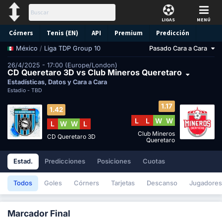
LIGAS
MENÚ
Córners
Tenis (EN)
API
Premium
Predicción
/
Liga TDP Group 10
Pasado Cara a Cara
México
26/4/2025 - 17:00 (Europe/London)
CD Queretaro 3D vs Club Mineros Queretaro
Estadísticas, Datos y Cara a Cara
Estadio -
TBD
1.17
1.42
L
L
W
W
L
W
W
L
Club Mineros
CD Queretaro 3D
Queretaro
Estad.
Predicciones
Posiciones
Cuotas
Todos
Goles
Córners
Tarjetas
Descanso
Jugadores
Marcador Final