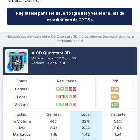
Mineros Queré...
Regístrese para ser usuario (gratis) y ver el análisis de
estadísticas de GPT5 »
*Estadísticas promedio entre CD Queretaro 3D y Club Mineros Queretaro durante la
temporada actual
CD Queretaro 3D
México - Liga TDP Group 10
Reciente : 4V / 5E / 3D
Forma
Resultados
PPP
General
V
V
V
D
D
1.60
Local
E
D
V
V
D
1.42
Visitante
V
V
D
V
D
1.77
Estad.
General
Local
Visitante
% Victoria
44%
33%
54%
MG
2.44
2.33
2.54
Marcados
1.48
1.42
1.54