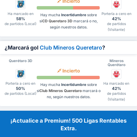
Incierto
Ha marcado en
Portería a cero en
Hay mucha
Incertidumbre
sobre
58%
42%
si
CD Queretaro 3D
marcará o no,
de partidos (Local)
de partidos
según nuestros datos.
(Visitante)
¿Marcará gol
Club Mineros Queretaro
?
Querétaro 3D
Mineros
Querétaro
Incierto
Portería a cero en
Ha marcado en
Hay mucha
Incertidumbre
sobre
50%
42%
si
Club Mineros Queretaro
marcará o
de partidos (Local)
de partidos
no, según nuestros datos.
(Visitante)
¡Actualice a Premium! 500 Ligas Rentables
Extra.