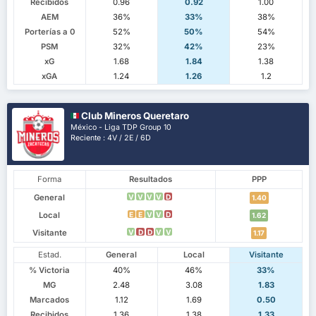
Recibidos
0.96
0.92
1.00
AEM
36%
33%
38%
Porterías a 0
52%
50%
54%
PSM
32%
42%
23%
xG
1.68
1.84
1.38
xGA
1.24
1.26
1.2
Club Mineros Queretaro
México - Liga TDP Group 10
Reciente : 4V / 2E / 6D
Forma
Resultados
PPP
General
V
V
V
V
D
1.40
Local
E
E
V
V
D
1.62
Visitante
V
D
D
V
V
1.17
Estad.
General
Local
Visitante
% Victoria
40%
46%
33%
MG
2.48
3.08
1.83
Marcados
1.12
1.69
0.50
Recibidos
1.36
1.38
1.33