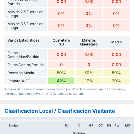
0.00
0.00
0.00
Partido
Más de 2,5 Fueras de
0%
0%
0%
Juego
Más de 3,5 Fueras de
0%
0%
0%
Juego
Varios Estadísticas
Querétaro
Mineros
Medio
3D
Querétaro
Faltas
0.00
0.00
0.00
Cometidas/Partido
0
0
0.00
Faltas Contra/Partido
50%
50%
50%
Posesión Media
42%
17%
30%
Empate % FT
Algunos datos se aproximan por exceso o por defecto al porcentaje más cercano y,
por tanto, pueden equivaler al 101% cuando se suman.
Clasificación Local / Clasificación Visitante
Equipo
PJ
%
GF
GC
DG
Pts
MG
Victoria