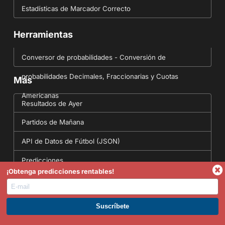
Estadísticas de Marcador Correcto
Herramientas
Conversor de probabilidades - Conversión de
probabilidades Decimales, Fraccionarias y Cuotas
Más
Americanas
Resultados de Ayer
Partidos de Mañana
API de Datos de Fútbol (JSON)
Predicciones
¡Obtenga predicciones rentables!
English Site
Síguenos
ÚNETE A PREMIUM. GANA AHORA.
Sigue a FootyStats en los siguientes canales para