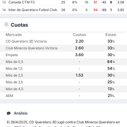
Canada CTM FC
13
25
8%
16
61
-45
9
3.08
Inter de Queretaro Futbol Club
14
26
0%
6
94
-88
1
3.85
Cuotas
Mercado
Cuotas
Estad.
2.20
33
CD Queretaro 3D Victoria
%
2.60
33
Club Mineros Queretaro Victoria
%
3.60
30
Empate
%
-
84
Más de 0,5
%
-
54
Más de 1,5
%
1.53
30
Más de 2,5
%
-
25
Más de 3,5
%
-
13
Más de 4,5
%
-
21
AEM
%
Análisis
El 26/4/2025, CD Queretaro 3D jugó contra Club Mineros Queretaro en