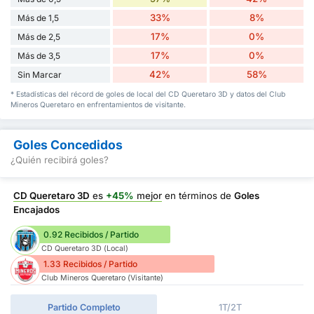
33%
8%
Más de 1,5
17%
0%
Más de 2,5
17%
0%
Más de 3,5
42%
58%
Sin Marcar
* Estadísticas del récord de goles de local del CD Queretaro 3D y datos del Club
Mineros Queretaro en enfrentamientos de visitante.
Goles Concedidos
¿Quién recibirá goles?
CD Queretaro 3D
es
+45%
mejor
en términos de
Goles
Encajados
0.92 Recibidos / Partido
CD Queretaro 3D (Local)
1.33 Recibidos / Partido
Club Mineros Queretaro (Visitante)
Partido Completo
1T/2T