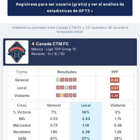
Regístrese para ser usuario (gratis) y ver el análisis de
estadísticas de GPT5 »
*Estadísticas promedio entre Canada CTM FC y CD Queretaro 3D durante la
temporada actual
Canada CTM FC
México - Liga TDP Group 10
Reciente : 1V / 1E / 5D
Forma
Resultados
PPP
General
V
D
D
D
D
0.40
Local
D
D
V
D
D
0.57
Visitante
D
E
D
D
D
0.25
Estad.
General
Local
Visitante
% Victoria
7%
14%
0%
MG
2.53
3.43
1.75
Marcados
0.73
1.14
0.38
Recibidos
1.80
2.29
1.38
AEM
47%
57%
38%