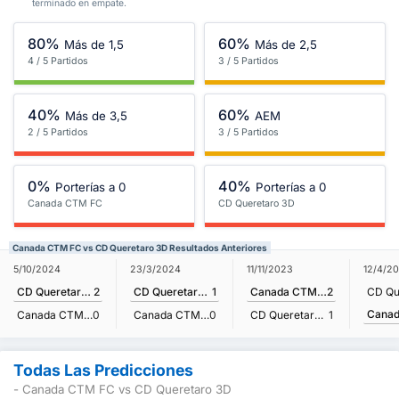
terminado en empate.
80%
60%
Más de 1,5
Más de 2,5
4 / 5 Partidos
3 / 5 Partidos
40%
60%
Más de 3,5
AEM
2 / 5 Partidos
3 / 5 Partidos
0%
40%
Porterías a 0
Porterías a 0
Canada CTM FC
CD Queretaro 3D
Canada CTM FC vs CD Queretaro 3D Resultados Anteriores
5/10/2024
23/3/2024
11/11/2023
12/4/2
CD Queretaro 3D
2
CD Queretaro 3D
1
Canada CTM FC
2
Canada CTM FC
0
Canada CTM FC
0
CD Queretaro 3D
1
Todas Las Predicciones
- Canada CTM FC vs CD Queretaro 3D