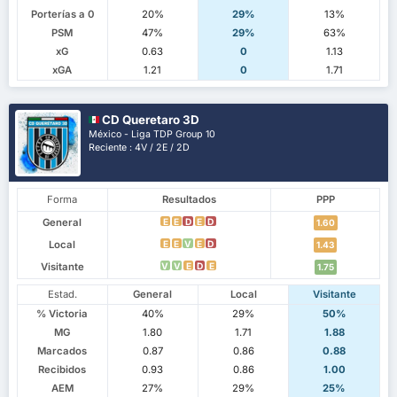
Porterías a 0
20%
29%
13%
PSM
47%
29%
63%
xG
0.63
0
1.13
xGA
1.21
0
1.71
CD Queretaro 3D
México - Liga TDP Group 10
Reciente : 4V / 2E / 2D
Forma
Resultados
PPP
General
E
E
D
E
D
1.60
Local
E
E
V
E
D
1.43
Visitante
V
V
E
D
E
1.75
Estad.
General
Local
Visitante
% Victoria
40%
29%
50%
MG
1.80
1.71
1.88
Marcados
0.87
0.86
0.88
Recibidos
0.93
0.86
1.00
AEM
27%
29%
25%