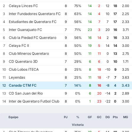
Celaya Linces FC
2
8
75%
14
2
12
18
2.00
Inter Fundadores Queretaro FC
3
8
63%
14
4
10
17
2.25
Estudiantes de Queretaro FC
4
9
56%
14
7
7
17
2.33
Inter Guanajuato FC
5
7
71%
23
3
20
16
3.71
Club la Piedad FC Queretaro
6
9
56%
16
14
2
16
3.33
Celaya FC II
7
8
50%
19
5
14
14
3.00
Club Mineros Queretaro
8
8
50%
11
11
0
13
2.75
CD Queretaro 3D
9
7
29%
6
6
0
10
1.71
Club Lobos ITECA
10
8
25%
8
18
-10
9
3.25
Leyendas
11
8
25%
11
18
-7
7
3.63
Canada CTM FC
12
7
14%
8
16
-8
4
3.43
CD San Juan del Rio
13
9
0%
6
20
-14
2
2.89
Inter de Queretaro Futbol Club
14
8
0%
1
23
-22
0
3.00
Equipo
PJ
%
GF
GC
DG
Pts
MG
Victoria