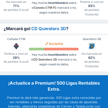
Ha marcado en
Portería a cero en
Hay mucha
Incertidumbre
sobre
71%
63%
si
Canada CTM FC
marcará o no,
de partidos (Local)
de partidos
según nuestros datos.
(Visitante)
¿Marcará gol
CD Queretaro 3D
?
Cañada CTM
Querétaro 3D
Incierto
Portería a cero en
Ha marcado en
Hay mucha
Incertidumbre
sobre
29%
62%
si
CD Queretaro 3D
marcará o no,
de partidos (Local)
de partidos
según nuestros datos.
(Visitante)
¡Actualice a Premium! 500 Ligas Rentables
Extra.
Premium te dará más ganancias. 500 Ligas extra conocidas por
ser rentables y menos seguidas por las casas de apuestas.
Además, obtendrás estadísticas de Córner y Tarjeta junto con