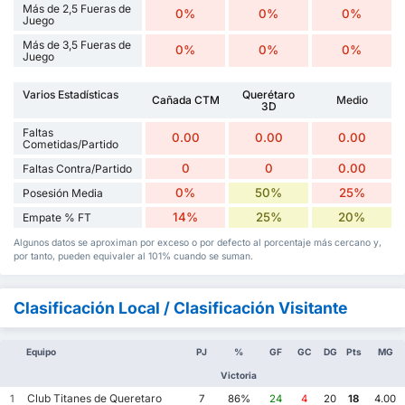
Más de 2,5 Fueras de
0%
0%
0%
Juego
Más de 3,5 Fueras de
0%
0%
0%
Juego
Varios Estadísticas
Querétaro
Cañada CTM
Medio
3D
Faltas
0.00
0.00
0.00
Cometidas/Partido
0
0
0.00
Faltas Contra/Partido
0%
50%
25%
Posesión Media
14%
25%
20%
Empate % FT
Algunos datos se aproximan por exceso o por defecto al porcentaje más cercano y,
por tanto, pueden equivaler al 101% cuando se suman.
Clasificación Local / Clasificación Visitante
Equipo
PJ
%
GF
GC
DG
Pts
MG
Victoria
Club Titanes de Queretaro
1
7
86%
24
4
20
18
4.00