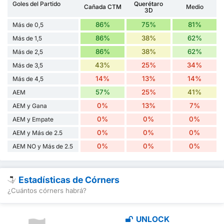
Goles del Partido
Querétaro
Cañada CTM
Medio
3D
86%
75%
81%
Más de 0,5
86%
38%
62%
Más de 1,5
86%
38%
62%
Más de 2,5
43%
25%
34%
Más de 3,5
14%
13%
14%
Más de 4,5
57%
25%
41%
AEM
0%
13%
7%
AEM y Gana
0%
0%
0%
AEM y Empate
0%
0%
0%
AEM y Más de 2.5
0%
0%
0%
AEM NO y Más de 2.5
Estadísticas de Córners
¿Cuántos córners habrá?
UNLOCK