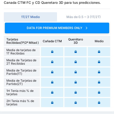
Canada CTM FC y CD Queretaro 3D para tus predicciones.
1T/2T Medio
Más de 0.5 ~ 3 (1T/2T)
DATA FOR PREMIUM MEMBERS ONLY
Tarjetas
Querétaro
Cañada CTM
Medio
Recibidas(1ª/2ª Mitad )
3D
Media de tarjetas de
1T Recibidas
Media de Tarjetas de
2T Recibidas
Media de Tarjetas de
Partido(1T)
Media de Tarjetas de
Partido(2T)
1H Tenía más % de
tarjetas
2H Tenía más % de
tarjetas