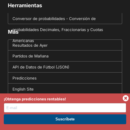
Herramientas
Conversor de probabilidades - Conversión de
probabilidades Decimales, Fraccionarias y Cuotas
Más
Americanas
Resultados de Ayer
Partidos de Mañana
API de Datos de Fútbol (JSON)
Predicciones
English Site
¡Obtenga predicciones rentables!
Síguenos
Sigue a FootyStats en los siguientes canales para
asegurarte de que nunca te pierdes una estadística o
pronóstico en el futuro.
ÚNETE A PREMIUM. GANA AHORA.