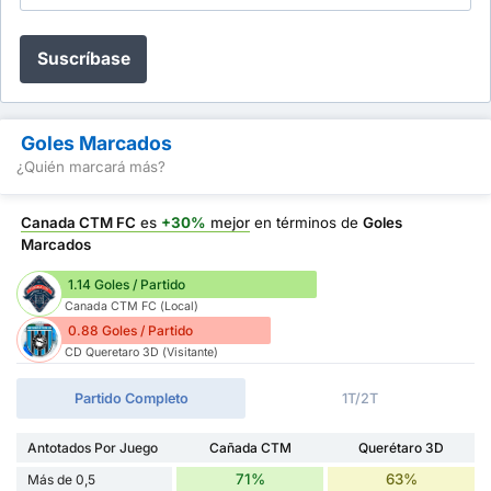
Suscríbase
Goles Marcados
¿Quién marcará más?
Canada CTM FC
es
+30%
mejor
en términos de
Goles
Marcados
1.14 Goles / Partido
Canada CTM FC (Local)
0.88 Goles / Partido
CD Queretaro 3D (Visitante)
Partido Completo
1T/2T
Antotados Por Juego
Cañada CTM
Querétaro 3D
71%
63%
Más de 0,5