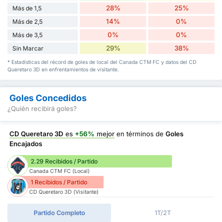
28%
25%
Más de 1,5
14%
0%
Más de 2,5
0%
0%
Más de 3,5
29%
38%
Sin Marcar
* Estadísticas del récord de goles de local del Canada CTM FC y datos del CD
Queretaro 3D en enfrentamientos de visitante.
Goles Concedidos
¿Quién recibirá goles?
CD Queretaro 3D
es
+56%
mejor
en términos de
Goles
Encajados
2.29 Recibidos / Partido
Canada CTM FC (Local)
1 Recibidos / Partido
CD Queretaro 3D (Visitante)
Partido Completo
1T/2T