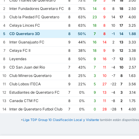
Club Titanes de Queretaro
1
8
75%
19
5
14
18
3.00
Inter Fundadores Queretaro FC
2
8
75%
14
6
8
18
2.50
Club la Piedad FC Queretaro
3
8
63%
23
9
14
17
4.00
Celaya Linces FC
4
8
63%
18
8
10
17
3.25
CD Queretaro 3D
5
8
50%
7
8
-1
14
1.88
Inter Guanajuato FC
6
9
44%
16
14
2
13
3.33
Celaya FC II
7
8
38%
18
9
9
12
3.38
Leyendas
8
8
50%
9
16
-7
12
3.13
CD San Juan del Rio
9
7
43%
7
11
-4
10
2.57
Club Mineros Queretaro
10
8
25%
3
10
-7
8
1.63
Club Lobos ITECA
11
9
22%
5
27
-22
7
3.56
Estudiantes de Queretaro FC
12
7
0%
9
13
-4
3
3.14
Canada CTM FC
13
8
0%
3
11
-8
2
1.75
Inter de Queretaro Futbol Club
14
7
0%
0
28
-28
1
4.00
*
Liga TDP Group 10 Clasificación Local y Visitante
también están disponibles