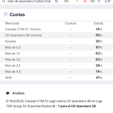
Inter de Queretaro Futbol Club
14
15
0%
1
51
-50
1
3.47
Cuotas
Mercado
Cuotas
Estad.
-
14
Canada CTM FC Victoria
%
-
50
CD Queretaro 3D Victoria
%
-
20
Empate
%
-
81
Más de 0,5
%
-
62
Más de 1,5
%
-
62
Más de 2,5
%
-
34
Más de 3,5
%
-
14
Más de 4,5
%
-
41
AEM
%
Análisis
El 15/2/2025, Canada CTM FC jugó contra CD Queretaro 3D en Liga
TDP Group 10. El partido finalizó
0 - 7 para el CD Queretaro 3D
.