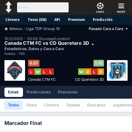
LIGAS
MENÚ
Córners
Tenis (EN)
API
Premium
Predicción
/
Liga TDP Group 10
Pasado Cara a Cara
México
15/2/2025 - 20:00 (Europe/London)
Canada CTM FC vs CD Queretaro 3D
Estadísticas, Datos y Cara a Cara
Estadio -
TBD
0.57
1.75
L
W
L
L
W
D
L
D
Canada CTM FC
CD Queretaro 3D
Estad.
Predicciones
Posiciones
Todos
Goles
Córners
Tarjetas
Descanso
Jugadores
Marcador Final