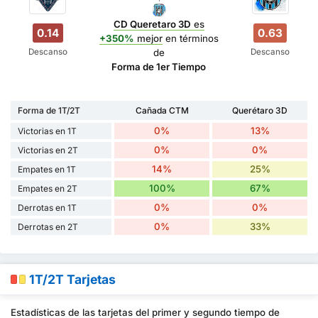
CD Queretaro 3D
es
0.14
0.63
+350%
mejor
en términos
Descanso
Descanso
de
Forma de 1er Tiempo
Forma de 1T/2T
Cañada CTM
Querétaro 3D
0%
13%
Victorias en 1T
0%
0%
Victorias en 2T
14%
25%
Empates en 1T
100%
67%
Empates en 2T
0%
0%
Derrotas en 1T
0%
33%
Derrotas en 2T
1T/2T Tarjetas
Estadísticas de las tarjetas del primer y segundo tiempo de