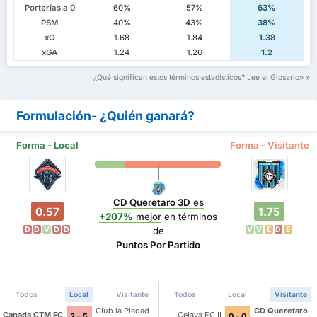
Porterías a 0
60%
57%
63%
PSM
40%
43%
38%
xG
1.68
1.84
1.38
xGA
1.24
1.26
1.2
¿Qué significan estos términos estadísticos? Lee el Glosario
Formulación- ¿Quién ganará?
Forma - Local
Forma - Visitante
CD Queretaro 3D
es
0.57
1.75
+207%
mejor
en términos
D
D
V
D
D
V
V
E
D
E
de
Puntos Por Partido
Todos
Local
Visitante
Todos
Local
Visitante
Club la Piedad
CD Queretaro
Canada CTM FC
Celaya FC II
2 - 5
0 - 0