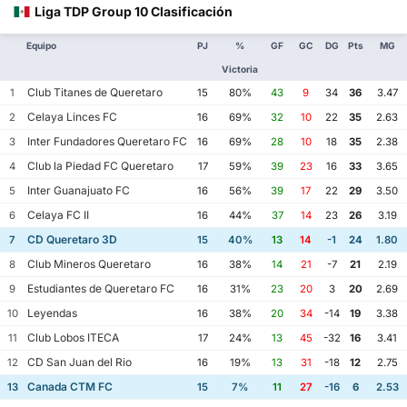
Liga TDP Group 10 Clasificación
Equipo
PJ
%
GF
GC
DG
Pts
MG
Victoria
Club Titanes de Queretaro
1
15
80%
43
9
34
36
3.47
Celaya Linces FC
2
16
69%
32
10
22
35
2.63
Inter Fundadores Queretaro FC
3
16
69%
28
10
18
35
2.38
Club la Piedad FC Queretaro
4
17
59%
39
23
16
33
3.65
Inter Guanajuato FC
5
16
56%
39
17
22
29
3.50
Celaya FC II
6
16
44%
37
14
23
26
3.19
CD Queretaro 3D
7
15
40%
13
14
-1
24
1.80
Club Mineros Queretaro
8
16
38%
14
21
-7
21
2.19
Estudiantes de Queretaro FC
9
16
31%
23
20
3
20
2.69
Leyendas
10
16
38%
20
34
-14
19
3.38
Club Lobos ITECA
11
17
24%
13
45
-32
16
3.41
CD San Juan del Rio
12
16
19%
13
31
-18
12
2.75
Canada CTM FC
13
15
7%
11
27
-16
6
2.53