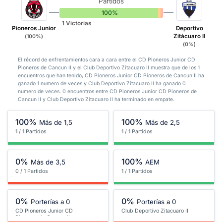
Partidos
100%
0%
0%
1 Victorias
Pioneros Junior
Deportivo
Zitácuaro II
(100%)
(0%)
El récord de enfrentamientos cara a cara entre el CD Pioneros Junior CD
Pioneros de Cancun II y el Club Deportivo Zitacuaro II muestra que de los 1
encuentros que han tenido, CD Pioneros Junior CD Pioneros de Cancun II ha
ganado 1 numero de veces y Club Deportivo Zitacuaro II ha ganado 0
numero de veces. 0 encuentros entre CD Pioneros Junior CD Pioneros de
Cancun II y Club Deportivo Zitacuaro II ha terminado en empate.
100%
100%
Más de 1,5
Más de 2,5
1 / 1 Partidos
1 / 1 Partidos
0%
100%
Más de 3,5
AEM
0 / 1 Partidos
1 / 1 Partidos
0%
0%
Porterías a 0
Porterías a 0
CD Pioneros Junior CD
Club Deportivo Zitacuaro II
Pioneros de Cancun II