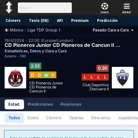
LIGAS
MENÚ
Córners
Tenis (EN)
API
Premium
Predicción
/
Liga TDP Group 1
Pasado Cara a Cara
México
19/4/2024 - 22:00 (Europe/London)
CD Pioneros Junior CD Pioneros de Cancun II vs Club Deportivo Zitacuaro II
Estadísticas, Datos y Cara a Cara
Estadio -
TBD
2.32
0.20
D
D
W
D
L
L
L
L
CD Pioneros Junior
Club Deportivo
CD Pioneros de
Zitacuaro II
Cancun II
Estad.
Predicciones
Posiciones
Todos
Goles
Córners
Tarjetas
Descanso
Jugadores