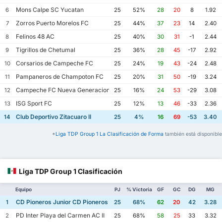
Mons Calpe SC Yucatan
6
25
52%
28
20
8
1.92
Zorros Puerto Morelos FC
7
25
44%
37
23
14
2.40
Felinos 48 AC
8
25
40%
30
31
-1
2.44
Tigrillos de Chetumal
9
25
36%
28
45
-17
2.92
Corsarios de Campeche FC
10
25
24%
19
43
-24
2.48
Pampaneros de Champoton FC
11
25
20%
31
50
-19
3.24
Campeche FC Nueva Generacion
12
25
16%
24
53
-29
3.08
ISG Sport FC
13
25
12%
13
46
-33
2.36
Club Deportivo Zitacuaro II
14
25
4%
16
69
-53
3.40
*
Liga TDP Group 1 La Clasificación de Forma
también está disponible
Liga TDP Group 1 Clasificación
Equipo
PJ
% Victoria
GF
GC
DG
MG
CD Pioneros Junior CD Pioneros de Cancun II
1
25
68%
62
20
42
3.28
PD Inter Playa del Carmen AC II
2
25
68%
58
25
33
3.32