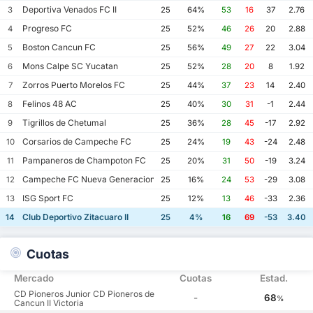
Deportiva Venados FC II
3
25
64%
53
16
37
2.76
Progreso FC
4
25
52%
46
26
20
2.88
Boston Cancun FC
5
25
56%
49
27
22
3.04
Mons Calpe SC Yucatan
6
25
52%
28
20
8
1.92
Zorros Puerto Morelos FC
7
25
44%
37
23
14
2.40
Felinos 48 AC
8
25
40%
30
31
-1
2.44
Tigrillos de Chetumal
9
25
36%
28
45
-17
2.92
Corsarios de Campeche FC
10
25
24%
19
43
-24
2.48
Pampaneros de Champoton FC
11
25
20%
31
50
-19
3.24
Campeche FC Nueva Generacion
12
25
16%
24
53
-29
3.08
ISG Sport FC
13
25
12%
13
46
-33
2.36
Club Deportivo Zitacuaro II
14
25
4%
16
69
-53
3.40
Cuotas
Mercado
Cuotas
Estad.
CD Pioneros Junior CD Pioneros de
-
68
%
Cancun II Victoria