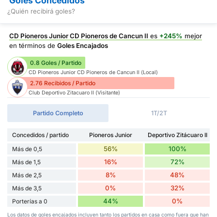
Goles Concedidos
¿Quién recibirá goles?
CD Pioneros Junior CD Pioneros de Cancun II
es
+245%
mejor
en términos de
Goles Encajados
0.8 Goles / Partido
CD Pioneros Junior CD Pioneros de Cancun II (Local)
2.76 Recibidos / Partido
Club Deportivo Zitacuaro II (Visitante)
Partido Completo
1T/2T
Concedidos / partido
Pioneros Junior
Deportivo Zitácuaro II
56%
100%
Más de 0,5
16%
72%
Más de 1,5
8%
48%
Más de 2,5
0%
32%
Más de 3,5
44%
0%
Porterías a 0
Los datos de goles encajados incluyen tanto los partidos en casa como fuera que han