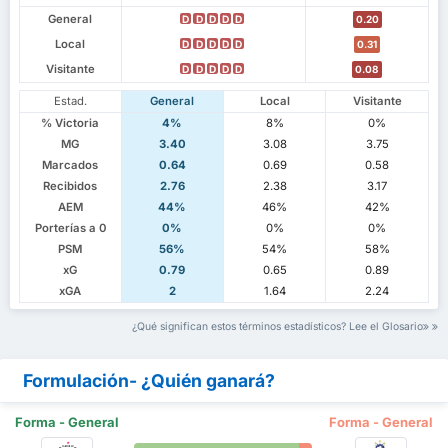
General
D
D
D
D
D
0.20
Local
D
D
D
D
D
0.31
Visitante
D
D
D
D
D
0.08
Estad.
General
Local
Visitante
% Victoria
4%
8%
0%
MG
3.40
3.08
3.75
Marcados
0.64
0.69
0.58
Recibidos
2.76
2.38
3.17
AEM
44%
46%
42%
Porterías a 0
0%
0%
0%
PSM
56%
54%
58%
xG
0.79
0.65
0.89
xGA
2
1.64
2.24
¿Qué significan estos términos estadísticos? Lee el Glosario
Formulación- ¿Quién ganará?
Forma - General
Forma - General