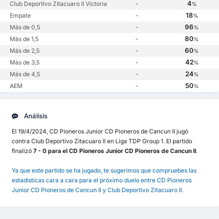
-
4
Club Deportivo Zitacuaro II Victoria
%
-
18
Empate
%
-
96
Más de 0,5
%
-
80
Más de 1,5
%
-
60
Más de 2,5
%
-
42
Más de 3,5
%
-
24
Más de 4,5
%
-
50
AEM
%
Análisis
El 19/4/2024, CD Pioneros Junior CD Pioneros de Cancun II jugó
contra Club Deportivo Zitacuaro II en Liga TDP Group 1. El partido
finalizó
7 - 0 para el CD Pioneros Junior CD Pioneros de Cancun II
.
Ya que este partido se ha jugado, te sugerimos que compruebes las
estadísticas cara a cara para el próximo duelo entre CD Pioneros
Junior CD Pioneros de Cancun II y Club Deportivo Zitacuaro II.