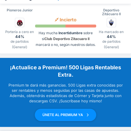
Pioneros Junior
Deportivo
Zitácuaro II
Incierto
Portería a cero en
Ha marcado en
Hay mucha
Incertidumbre
sobre
44%
44%
si
Club Deportivo Zitacuaro II
de partidos
de partidos
marcará o no, según nuestros datos.
(General)
(General)
¡Actualice a Premium! 500 Ligas Rentables
Extra.
Premium te dará más ganancias. 500 Ligas extra conocidas por
ser rentables y menos seguidas por las casas de apuestas.
Además, obtendrás estadísticas de Córner y Tarjeta junto con
descargas CSV. ¡Suscríbase hoy mismo!
ÚNETE AL PREMIUM YA