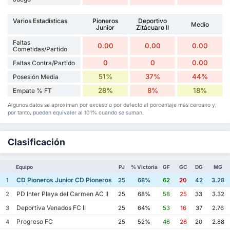
Varios Estadísticas
Pioneros
Deportivo
Medio
Junior
Zitácuaro II
Faltas
0.00
0.00
0.00
Cometidas/Partido
0
0
0.00
Faltas Contra/Partido
51%
37%
44%
Posesión Media
28%
8%
18%
Empate % FT
Algunos datos se aproximan por exceso o por defecto al porcentaje más cercano y,
por tanto, pueden equivaler al 101% cuando se suman.
Clasificación
Equipo
PJ
% Victoria
GF
GC
DG
MG
CD Pioneros Junior CD Pioneros de Cancun II
1
25
68%
62
20
42
3.28
PD Inter Playa del Carmen AC II
2
25
68%
58
25
33
3.32
Deportiva Venados FC II
3
25
64%
53
16
37
2.76
Progreso FC
4
25
52%
46
26
20
2.88