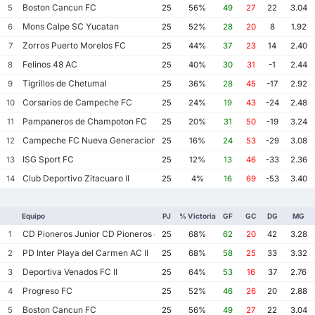
Boston Cancun FC
5
25
56%
49
27
22
3.04
Mons Calpe SC Yucatan
6
25
52%
28
20
8
1.92
Zorros Puerto Morelos FC
7
25
44%
37
23
14
2.40
Felinos 48 AC
8
25
40%
30
31
-1
2.44
Tigrillos de Chetumal
9
25
36%
28
45
-17
2.92
Corsarios de Campeche FC
10
25
24%
19
43
-24
2.48
Pampaneros de Champoton FC
11
25
20%
31
50
-19
3.24
Campeche FC Nueva Generacion
12
25
16%
24
53
-29
3.08
ISG Sport FC
13
25
12%
13
46
-33
2.36
Club Deportivo Zitacuaro II
14
25
4%
16
69
-53
3.40
Equipo
PJ
% Victoria
GF
GC
DG
MG
CD Pioneros Junior CD Pioneros de Cancun II
1
25
68%
62
20
42
3.28
PD Inter Playa del Carmen AC II
2
25
68%
58
25
33
3.32
Deportiva Venados FC II
3
25
64%
53
16
37
2.76
Progreso FC
4
25
52%
46
26
20
2.88
Boston Cancun FC
5
25
56%
49
27
22
3.04