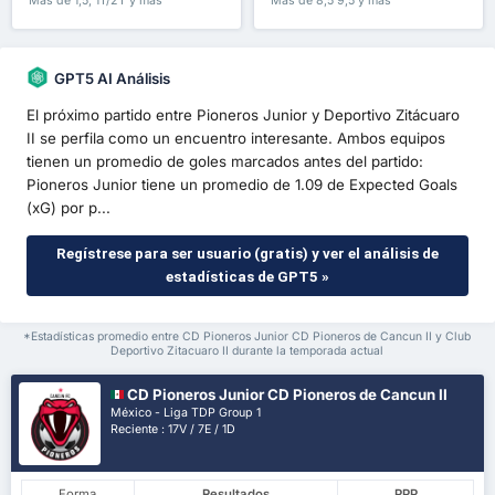
Más de 1,5, 1T/2T y más
Más de 8,5 9,5 y más
GPT5 AI Análisis
El próximo partido entre Pioneros Junior y Deportivo Zitácuaro
II se perfila como un encuentro interesante. Ambos equipos
tienen un promedio de goles marcados antes del partido:
Pioneros Junior tiene un promedio de 1.09 de Expected Goals
(xG) por p...
Regístrese para ser usuario (gratis) y ver el análisis de
estadísticas de GPT5 »
*Estadísticas promedio entre CD Pioneros Junior CD Pioneros de Cancun II y Club
Deportivo Zitacuaro II durante la temporada actual
CD Pioneros Junior CD Pioneros de Cancun II
México - Liga TDP Group 1
Reciente : 17V / 7E / 1D
Forma
Resultados
PPP