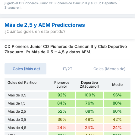
jugado el CD Pioneros Junior CD Pioneros de Cancun II y el Club Deportivo
Zitacuaro II.
Más de 2,5 y AEM Predicciones
¿Cuántos goles en este partido?
CD Pioneros Junior CD Pioneros de Cancun II y Club Deportivo
Zitacuaro II's Más de 0,5 ~ 4,5 y datos AEM.
Goles (Más de)
1T/2T
Goles (Menos de)
Goles del Partido
Pioneros
Deportivo
Medio
Junior
Zitácuaro II
92%
100%
96%
Más de 0,5
84%
76%
80%
Más de 1,5
52%
68%
60%
Más de 2,5
36%
48%
42%
Más de 3,5
24%
24%
24%
Más de 4,5