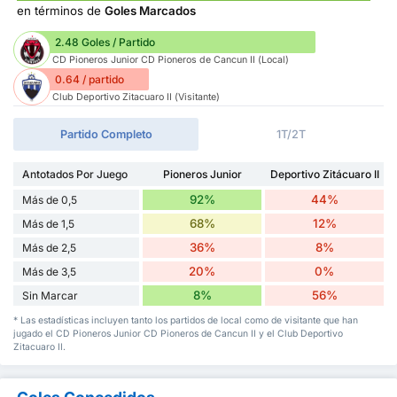
en términos de
Goles Marcados
2.48 Goles / Partido
CD Pioneros Junior CD Pioneros de Cancun II (Local)
0.64 / partido
Club Deportivo Zitacuaro II (Visitante)
Partido Completo
1T/2T
Antotados Por Juego
Pioneros Junior
Deportivo Zitácuaro II
92%
44%
Más de 0,5
68%
12%
Más de 1,5
36%
8%
Más de 2,5
20%
0%
Más de 3,5
8%
56%
Sin Marcar
* Las estadísticas incluyen tanto los partidos de local como de visitante que han
jugado el CD Pioneros Junior CD Pioneros de Cancun II y el Club Deportivo
Zitacuaro II.