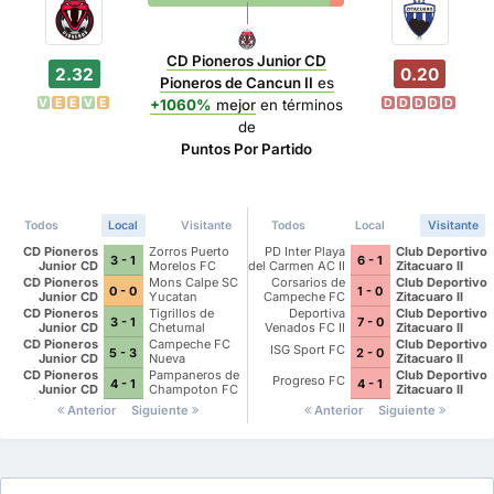
CD Pioneros Junior CD
2.32
0.20
Pioneros de Cancun II
es
V
E
E
V
E
D
D
D
D
D
+1060%
mejor
en términos
de
Puntos Por Partido
Todos
Local
Visitante
Todos
Local
Visitante
CD Pioneros
Zorros Puerto
PD Inter Playa
Club Deportivo
3 - 1
6 - 1
Junior CD
Morelos FC
del Carmen AC II
Zitacuaro II
Pioneros de
CD Pioneros
Mons Calpe SC
Corsarios de
Club Deportivo
0 - 0
1 - 0
Cancun II
Junior CD
Yucatan
Campeche FC
Zitacuaro II
Pioneros de
CD Pioneros
Tigrillos de
Deportiva
Club Deportivo
3 - 1
7 - 0
Cancun II
Junior CD
Chetumal
Venados FC II
Zitacuaro II
Pioneros de
CD Pioneros
Campeche FC
Club Deportivo
ISG Sport FC
5 - 3
2 - 0
Cancun II
Junior CD
Nueva
Zitacuaro II
Pioneros de
Generacion
CD Pioneros
Pampaneros de
Club Deportivo
Progreso FC
4 - 1
4 - 1
Cancun II
Junior CD
Champoton FC
Zitacuaro II
Pioneros de
Anterior
Siguiente
Anterior
Siguiente
Cancun II