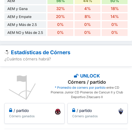
56%
44%
50%
AEM
32%
4%
18%
AEM y Gana
20%
8%
14%
AEM y Empate
0%
0%
0%
AEM y Más de 2.5
0%
0%
0%
AEM NO y Más de 2.5
Estadísticas de Córners
¿Cuántos córners habrá?
UNLOCK
Córners / partido
* Promedio de corners por partido
entre CD
Pioneros Junior CD Pioneros de Cancun II y Club
Deportivo Zitacuaro II
/ partido
/ partido
Córners ganados
Córners ganados