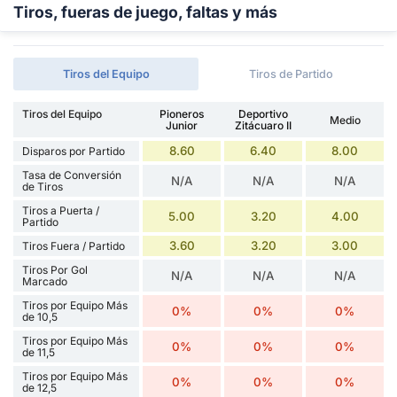
Tiros, fueras de juego, faltas y más
Tiros del Equipo
Tiros de Partido
Tiros del Equipo
Pioneros
Deportivo
Medio
Junior
Zitácuaro II
8.60
6.40
8.00
Disparos por Partido
Tasa de Conversión
N/A
N/A
N/A
de Tiros
Tiros a Puerta /
5.00
3.20
4.00
Partido
3.60
3.20
3.00
Tiros Fuera / Partido
Tiros Por Gol
N/A
N/A
N/A
Marcado
Tiros por Equipo Más
0%
0%
0%
de 10,5
Tiros por Equipo Más
0%
0%
0%
de 11,5
Tiros por Equipo Más
0%
0%
0%
de 12,5