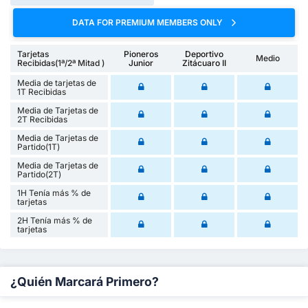
DATA FOR PREMIUM MEMBERS ONLY
Tarjetas
Pioneros
Deportivo
Medio
Recibidas(1ª/2ª Mitad )
Junior
Zitácuaro II
Media de tarjetas de
1T Recibidas
Media de Tarjetas de
2T Recibidas
Media de Tarjetas de
Partido(1T)
Media de Tarjetas de
Partido(2T)
1H Tenía más % de
tarjetas
2H Tenía más % de
tarjetas
¿Quién Marcará Primero?