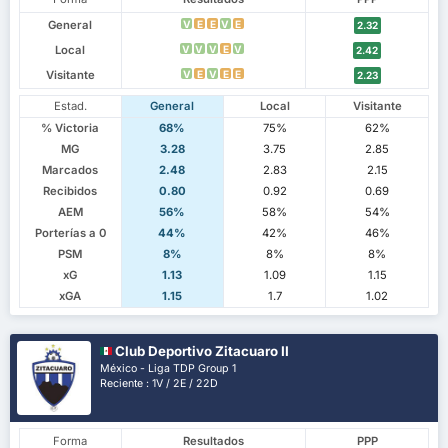
General
V
E
E
V
E
2.32
Local
V
V
V
E
V
2.42
Visitante
V
E
V
E
E
2.23
Estad.
General
Local
Visitante
% Victoria
68%
75%
62%
MG
3.28
3.75
2.85
Marcados
2.48
2.83
2.15
Recibidos
0.80
0.92
0.69
AEM
56%
58%
54%
Porterías a 0
44%
42%
46%
PSM
8%
8%
8%
xG
1.13
1.09
1.15
xGA
1.15
1.7
1.02
Club Deportivo Zitacuaro II
México - Liga TDP Group 1
Reciente : 1V / 2E / 22D
Forma
Resultados
PPP