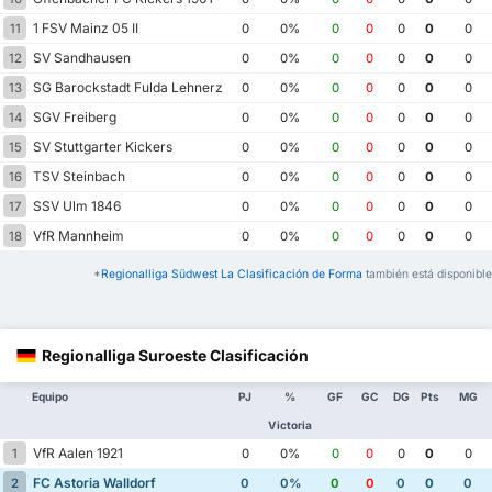
1 FSV Mainz 05 II
11
0
0%
0
0
0
0
0
SV Sandhausen
12
0
0%
0
0
0
0
0
SG Barockstadt Fulda Lehnerz
13
0
0%
0
0
0
0
0
SGV Freiberg
14
0
0%
0
0
0
0
0
SV Stuttgarter Kickers
15
0
0%
0
0
0
0
0
TSV Steinbach
16
0
0%
0
0
0
0
0
SSV Ulm 1846
17
0
0%
0
0
0
0
0
VfR Mannheim
18
0
0%
0
0
0
0
0
*
Regionalliga Südwest La Clasificación de Forma
también está disponible
Regionalliga Suroeste Clasificación
Equipo
PJ
%
GF
GC
DG
Pts
MG
Victoria
VfR Aalen 1921
1
0
0%
0
0
0
0
0
FC Astoria Walldorf
2
0
0%
0
0
0
0
0