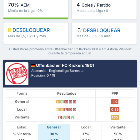
70%
4
AEM
Goles / Partido
Media de la Liga : 0%
Media de la Liga : 0
DESBLOQUEAR
DESBLOQUEAR
Más de 1,5, 1T/2T y más
Más de 8,5 9,5 y más
*Estadísticas promedio entre Offenbacher FC Kickers 1901 y FC Astoria Walldorf
durante la temporada actual
Offenbacher FC Kickers 1901
Alemania - Regionalliga Suroeste
Posición.
0
/ 18
Forma
Resultados
PPP
General
1.10
E
V
D
D
D
Local
0.83
E
E
D
D
D
Visitante
1.50
D
V
D
V
Estad.
General
Local
Visitante
% Victoria
30%
17%
50%