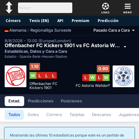
LIGAS
MENÚ
Córners
Tenis (EN)
API
Premium
Predicción
/
Regionalliga Suroeste
Pasado Cara a Cara
Alemania
8/8/2026 - 13:00 (Europe/London)
Offenbacher FC Kickers 1901 vs FC Astoria Walldorf
Estadísticas, Datos y Cara a Cara
Estadio -
Sparda-Bank-Hessen-Stadion
1.10
0.90
W
L
L
L
L
W
L
W
Offenbacher FC
FC Astoria Walldorf
Kickers 1901
Estad.
Predicciones
Posiciones
Todos
Goles
Córners
Tarjetas
Descanso
Jugadores
Mostrando las últimas 10 estadísticas porque este es un partido de