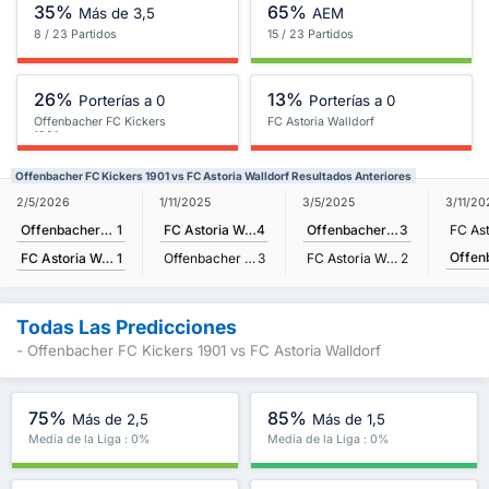
35%
65%
Más de 3,5
AEM
8 / 23 Partidos
15 / 23 Partidos
26%
13%
Porterías a 0
Porterías a 0
Offenbacher FC Kickers
FC Astoria Walldorf
1901
Offenbacher FC Kickers 1901 vs FC Astoria Walldorf Resultados Anteriores
2/5/2026
1/11/2025
3/5/2025
3/11/20
Offenbacher FC Kickers 1901
1
FC Astoria Walldorf
4
Offenbacher FC Kickers 1901
3
FC Astoria Walldorf
1
Offenbacher FC Kickers 1901
3
FC Astoria Walldorf
2
Todas Las Predicciones
- Offenbacher FC Kickers 1901 vs FC Astoria Walldorf
75%
85%
Más de 2,5
Más de 1,5
Media de la Liga : 0%
Media de la Liga : 0%