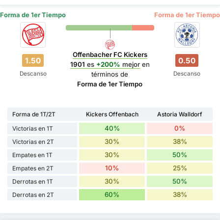
Forma de 1er Tiempo
Forma de 1er Tiempo
Offenbacher FC Kickers
1.50
0.50
1901
es
+200%
mejor
en
Descanso
Descanso
términos de
Forma de 1er Tiempo
Forma de 1T/2T
Kickers Offenbach
Astoria Walldorf
40%
0%
Victorias en 1T
30%
38%
Victorias en 2T
30%
50%
Empates en 1T
10%
25%
Empates en 2T
30%
50%
Derrotas en 1T
60%
38%
Derrotas en 2T