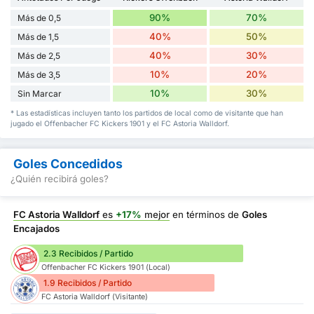
90%
70%
Más de 0,5
40%
50%
Más de 1,5
40%
30%
Más de 2,5
10%
20%
Más de 3,5
10%
30%
Sin Marcar
* Las estadísticas incluyen tanto los partidos de local como de visitante que han
jugado el Offenbacher FC Kickers 1901 y el FC Astoria Walldorf.
Goles Concedidos
¿Quién recibirá goles?
FC Astoria Walldorf
es
+17%
mejor
en términos de
Goles
Encajados
2.3 Recibidos / Partido
Offenbacher FC Kickers 1901 (Local)
1.9 Recibidos / Partido
FC Astoria Walldorf (Visitante)