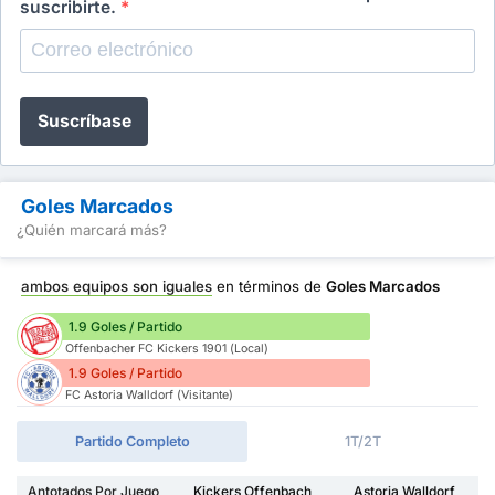
suscribirte.
*
Suscríbase
Goles Marcados
¿Quién marcará más?
ambos equipos son iguales
en términos de
Goles Marcados
1.9 Goles / Partido
Offenbacher FC Kickers 1901 (Local)
1.9 Goles / Partido
FC Astoria Walldorf (Visitante)
Partido Completo
1T/2T
Antotados Por Juego
Kickers Offenbach
Astoria Walldorf