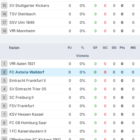
SV Stuttgarter Kickers
15
0
0%
0
0
0
0
0
TSV Steinbach
16
0
0%
0
0
0
0
0
SSV Ulm 1846
17
0
0%
0
0
0
0
0
VfR Mannheim
18
0
0%
0
0
0
0
0
Equipo
PJ
%
GF
GC
DG
Pts
MG
Victoria
VfR Aalen 1921
1
0
0%
0
0
0
0
0
FC Astoria Walldorf
2
0
0%
0
0
0
0
0
Eintracht Frankfurt II
3
0
0%
0
0
0
0
0
SV Eintracht Trier 05
4
0
0%
0
0
0
0
0
SC Freiburg II
5
0
0%
0
0
0
0
0
FSV Frankfurt
6
0
0%
0
0
0
0
0
KSV Hessen Kassel
7
0
0%
0
0
0
0
0
FC 08 Homburg Saar
8
0
0%
0
0
0
0
0
1 FC Kaiserslautern II
9
0
0%
0
0
0
0
0
Offenbacher FC Kickers 1901
10
0
0%
0
0
0
0
0