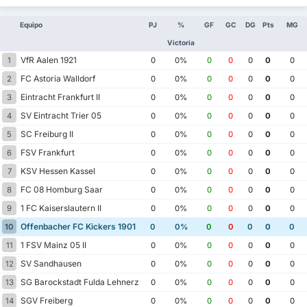
Equipo
PJ
%
GF
GC
DG
Pts
MG
Victoria
VfR Aalen 1921
1
0
0%
0
0
0
0
0
FC Astoria Walldorf
2
0
0%
0
0
0
0
0
Eintracht Frankfurt II
3
0
0%
0
0
0
0
0
SV Eintracht Trier 05
4
0
0%
0
0
0
0
0
SC Freiburg II
5
0
0%
0
0
0
0
0
FSV Frankfurt
6
0
0%
0
0
0
0
0
KSV Hessen Kassel
7
0
0%
0
0
0
0
0
FC 08 Homburg Saar
8
0
0%
0
0
0
0
0
1 FC Kaiserslautern II
9
0
0%
0
0
0
0
0
Offenbacher FC Kickers 1901
10
0
0%
0
0
0
0
0
1 FSV Mainz 05 II
11
0
0%
0
0
0
0
0
SV Sandhausen
12
0
0%
0
0
0
0
0
SG Barockstadt Fulda Lehnerz
13
0
0%
0
0
0
0
0
SGV Freiberg
14
0
0%
0
0
0
0
0