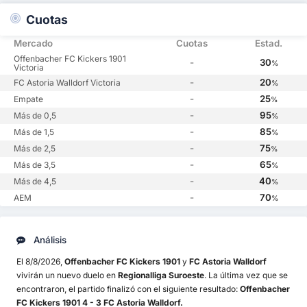
Cuotas
Mercado
Cuotas
Estad.
Offenbacher FC Kickers 1901
-
30
%
Victoria
-
20
FC Astoria Walldorf Victoria
%
-
25
Empate
%
-
95
Más de 0,5
%
-
85
Más de 1,5
%
-
75
Más de 2,5
%
-
65
Más de 3,5
%
-
40
Más de 4,5
%
-
70
AEM
%
Análisis
El 8/8/2026,
Offenbacher FC Kickers 1901
y
FC Astoria Walldorf
vivirán un nuevo duelo en
Regionalliga Suroeste
. La última vez que se
encontraron, el partido finalizó con el siguiente resultado:
Offenbacher
FC Kickers 1901 4 - 3 FC Astoria Walldorf.