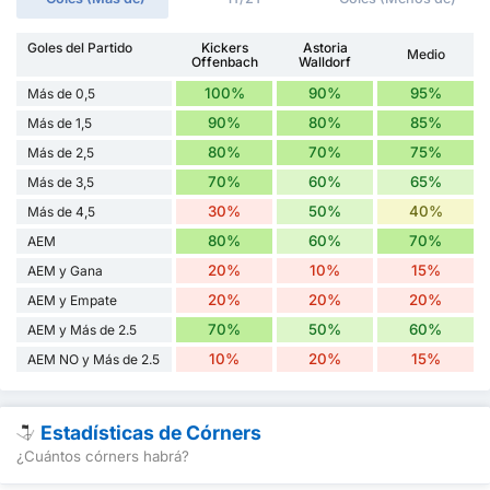
Goles del Partido
Kickers
Astoria
Medio
Offenbach
Walldorf
100%
90%
95%
Más de 0,5
90%
80%
85%
Más de 1,5
80%
70%
75%
Más de 2,5
70%
60%
65%
Más de 3,5
30%
50%
40%
Más de 4,5
80%
60%
70%
AEM
20%
10%
15%
AEM y Gana
20%
20%
20%
AEM y Empate
70%
50%
60%
AEM y Más de 2.5
10%
20%
15%
AEM NO y Más de 2.5
Estadísticas de Córners
¿Cuántos córners habrá?