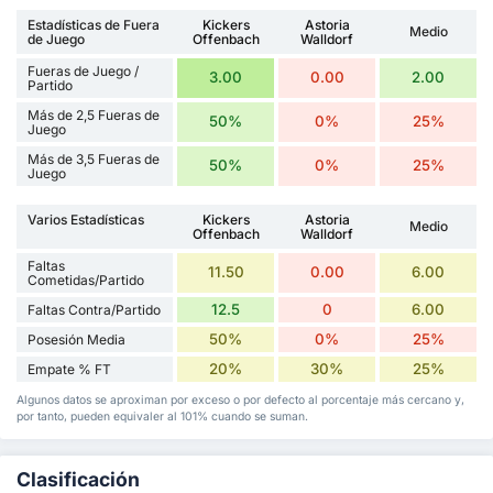
Estadísticas de Fuera
Kickers
Astoria
Medio
de Juego
Offenbach
Walldorf
Fueras de Juego /
3.00
0.00
2.00
Partido
Más de 2,5 Fueras de
50%
0%
25%
Juego
Más de 3,5 Fueras de
50%
0%
25%
Juego
Varios Estadísticas
Kickers
Astoria
Medio
Offenbach
Walldorf
Faltas
11.50
0.00
6.00
Cometidas/Partido
12.5
0
6.00
Faltas Contra/Partido
50%
0%
25%
Posesión Media
20%
30%
25%
Empate % FT
Algunos datos se aproximan por exceso o por defecto al porcentaje más cercano y,
por tanto, pueden equivaler al 101% cuando se suman.
Clasificación