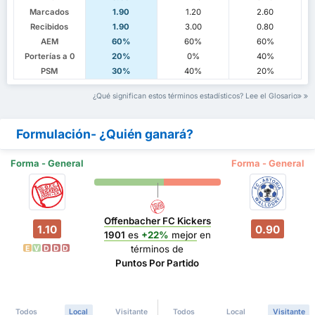
Marcados
1.90
1.20
2.60
Recibidos
1.90
3.00
0.80
AEM
60%
60%
60%
Porterías a 0
20%
0%
40%
PSM
30%
40%
20%
¿Qué significan estos términos estadísticos? Lee el Glosario
Formulación- ¿Quién ganará?
Forma - General
Forma - General
Offenbacher FC Kickers
1.10
0.90
1901
es
+22%
mejor
en
términos de
E
V
D
D
D
Puntos Por Partido
Todos
Local
Visitante
Todos
Local
Visitante