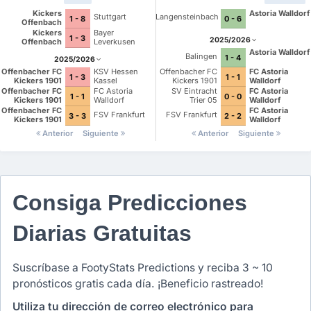
Kickers
Astoria Walldorf
Stuttgart
Langensteinbach
1 - 8
0 - 6
Offenbach
Kickers
Bayer
1 - 3
2025/2026
Offenbach
Leverkusen
Astoria Walldorf
Balingen
1 - 4
2025/2026
Offenbacher FC
KSV Hessen
Offenbacher FC
FC Astoria
1 - 3
1 - 1
Kickers 1901
Kassel
Kickers 1901
Walldorf
Offenbacher FC
FC Astoria
SV Eintracht
FC Astoria
1 - 1
0 - 0
Kickers 1901
Walldorf
Trier 05
Walldorf
Offenbacher FC
FC Astoria
FSV Frankfurt
FSV Frankfurt
3 - 3
2 - 2
Kickers 1901
Walldorf
Anterior
Siguiente
Anterior
Siguiente
Consiga Predicciones
Diarias Gratuitas
Suscríbase a FootyStats Predictions y reciba 3 ~ 10
pronósticos gratis cada día. ¡Beneficio rastreado!
Utiliza tu dirección de correo electrónico para