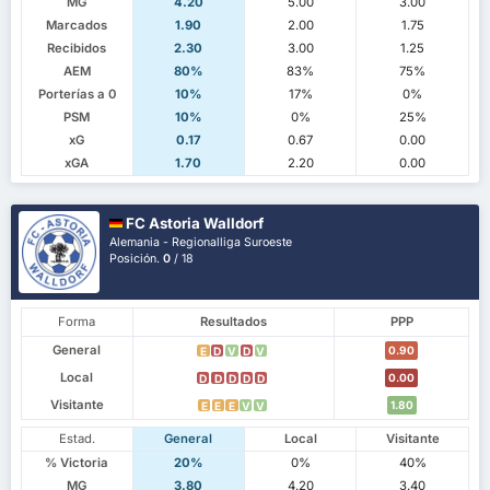
MG
4.20
5.00
3.00
Marcados
1.90
2.00
1.75
Recibidos
2.30
3.00
1.25
AEM
80%
83%
75%
Porterías a 0
10%
17%
0%
PSM
10%
0%
25%
xG
0.17
0.67
0.00
xGA
1.70
2.20
0.00
FC Astoria Walldorf
Alemania - Regionalliga Suroeste
Posición.
0
/ 18
Forma
Resultados
PPP
General
0.90
E
D
V
D
V
Local
0.00
D
D
D
D
D
Visitante
1.80
E
E
E
V
V
Estad.
General
Local
Visitante
% Victoria
20%
0%
40%
MG
3.80
4.20
3.40