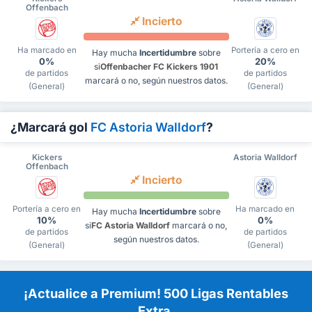
Offenbach
Incierto
Ha marcado en
Portería a cero en
Hay mucha
Incertidumbre
sobre
0%
20%
si
Offenbacher FC Kickers 1901
de partidos
de partidos
marcará o no, según nuestros datos.
(General)
(General)
¿Marcará gol
FC Astoria Walldorf
?
Kickers
Astoria Walldorf
Offenbach
Incierto
Portería a cero en
Ha marcado en
Hay mucha
Incertidumbre
sobre
10%
0%
si
FC Astoria Walldorf
marcará o no,
de partidos
de partidos
según nuestros datos.
(General)
(General)
¡Actualice a Premium! 500 Ligas Rentables
Extra.