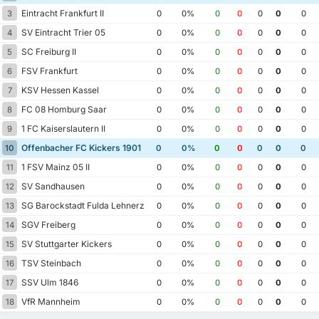
Eintracht Frankfurt II
3
0
0%
0
0
0
0
0
SV Eintracht Trier 05
4
0
0%
0
0
0
0
0
SC Freiburg II
5
0
0%
0
0
0
0
0
FSV Frankfurt
6
0
0%
0
0
0
0
0
KSV Hessen Kassel
7
0
0%
0
0
0
0
0
FC 08 Homburg Saar
8
0
0%
0
0
0
0
0
1 FC Kaiserslautern II
9
0
0%
0
0
0
0
0
Offenbacher FC Kickers 1901
10
0
0%
0
0
0
0
0
1 FSV Mainz 05 II
11
0
0%
0
0
0
0
0
SV Sandhausen
12
0
0%
0
0
0
0
0
SG Barockstadt Fulda Lehnerz
13
0
0%
0
0
0
0
0
SGV Freiberg
14
0
0%
0
0
0
0
0
SV Stuttgarter Kickers
15
0
0%
0
0
0
0
0
TSV Steinbach
16
0
0%
0
0
0
0
0
SSV Ulm 1846
17
0
0%
0
0
0
0
0
VfR Mannheim
18
0
0%
0
0
0
0
0