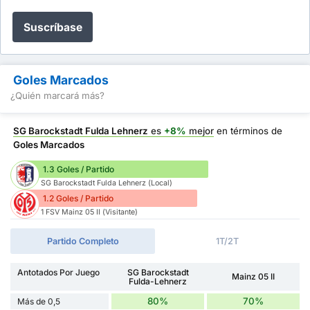
Suscríbase
Goles Marcados
¿Quién marcará más?
SG Barockstadt Fulda Lehnerz
es
+8%
mejor
en términos de
Goles Marcados
1.3 Goles / Partido
SG Barockstadt Fulda Lehnerz (Local)
1.2 Goles / Partido
1 FSV Mainz 05 II (Visitante)
Partido Completo
1T/2T
Antotados Por Juego
SG Barockstadt
Mainz 05 II
Fulda-Lehnerz
80%
70%
Más de 0,5