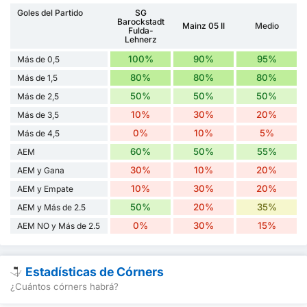
Goles del Partido
SG
Barockstadt
Mainz 05 II
Medio
Fulda-
Lehnerz
100%
90%
95%
Más de 0,5
80%
80%
80%
Más de 1,5
50%
50%
50%
Más de 2,5
10%
30%
20%
Más de 3,5
0%
10%
5%
Más de 4,5
60%
50%
55%
AEM
30%
10%
20%
AEM y Gana
10%
30%
20%
AEM y Empate
50%
20%
35%
AEM y Más de 2.5
0%
30%
15%
AEM NO y Más de 2.5
Estadísticas de Córners
¿Cuántos córners habrá?