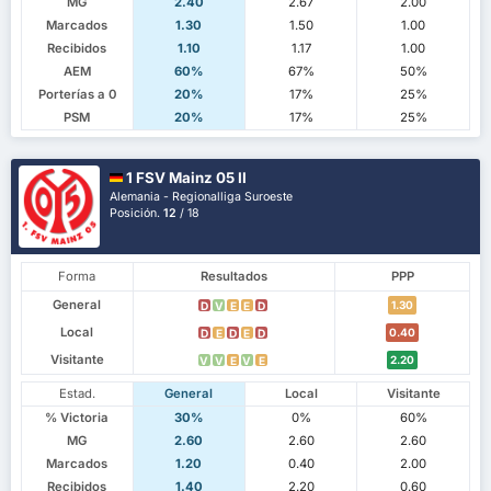
MG
2.40
2.67
2.00
Marcados
1.30
1.50
1.00
Recibidos
1.10
1.17
1.00
AEM
60%
67%
50%
Porterías a 0
20%
17%
25%
PSM
20%
17%
25%
1 FSV Mainz 05 II
Alemania - Regionalliga Suroeste
Posición.
12
/ 18
Forma
Resultados
PPP
General
1.30
D
V
E
E
D
Local
0.40
D
E
D
E
D
Visitante
2.20
V
V
E
V
E
Estad.
General
Local
Visitante
% Victoria
30%
0%
60%
MG
2.60
2.60
2.60
Marcados
1.20
0.40
2.00
Recibidos
1.40
2.20
0.60