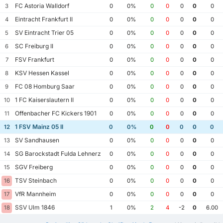
FC Astoria Walldorf
3
0
0%
0
0
0
0
0
Eintracht Frankfurt II
4
0
0%
0
0
0
0
0
SV Eintracht Trier 05
5
0
0%
0
0
0
0
0
SC Freiburg II
6
0
0%
0
0
0
0
0
FSV Frankfurt
7
0
0%
0
0
0
0
0
KSV Hessen Kassel
8
0
0%
0
0
0
0
0
FC 08 Homburg Saar
9
0
0%
0
0
0
0
0
1 FC Kaiserslautern II
10
0
0%
0
0
0
0
0
Offenbacher FC Kickers 1901
11
0
0%
0
0
0
0
0
1 FSV Mainz 05 II
12
0
0%
0
0
0
0
0
SV Sandhausen
13
0
0%
0
0
0
0
0
SG Barockstadt Fulda Lehnerz
14
0
0%
0
0
0
0
0
SGV Freiberg
15
0
0%
0
0
0
0
0
TSV Steinbach
16
0
0%
0
0
0
0
0
VfR Mannheim
17
0
0%
0
0
0
0
0
SSV Ulm 1846
18
1
0%
2
4
-2
0
6.00