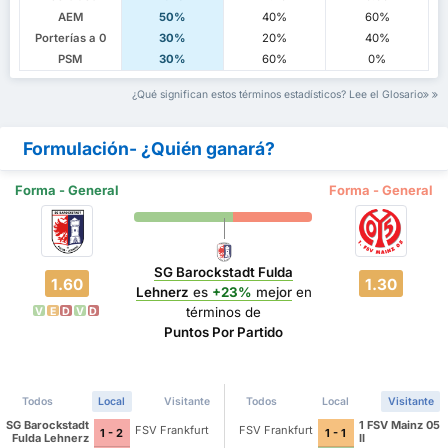
AEM
50%
40%
60%
Porterías a 0
30%
20%
40%
PSM
30%
60%
0%
¿Qué significan estos términos estadísticos? Lee el Glosario
Formulación- ¿Quién ganará?
Forma - General
Forma - General
SG Barockstadt Fulda
1.60
1.30
Lehnerz
es
+23%
mejor
en
términos de
V
E
D
V
D
Puntos Por Partido
Todos
Local
Visitante
Todos
Local
Visitante
SG Barockstadt
1 FSV Mainz 05
FSV Frankfurt
FSV Frankfurt
1 - 2
1 - 1
Fulda Lehnerz
II