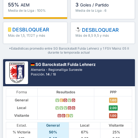
55%
3
AEM
Goles / Partido
Media de la Liga : 100%
Media de la Liga : 6
DESBLOQUEAR
DESBLOQUEAR
Más de 1,5, 1T/2T y más
Más de 8,5 9,5 y más
*Estadísticas promedio entre SG Barockstadt Fulda Lehnerz y 1 FSV Mainz 05 II
durante la temporada actual
SG Barockstadt Fulda Lehnerz
Alemania - Regionalliga Suroeste
Posición.
14
/ 18
Forma
Resultados
PPP
General
1.60
V
E
D
V
D
Local
2.00
V
V
V
D
D
Visitante
1.00
D
D
E
V
Estad.
General
Local
Visitante
% Victoria
50%
67%
25%