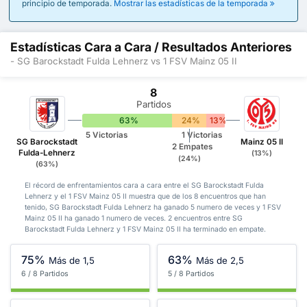
principio de temporada.
Mostrar las estadísticas de la temporada
Estadísticas Cara a Cara / Resultados Anteriores
- SG Barockstadt Fulda Lehnerz vs 1 FSV Mainz 05 II
8
Partidos
63%
24%
13%
5 Victorias
1 Victorias
SG Barockstadt
Mainz 05 II
2 Empates
Fulda-Lehnerz
(13%)
(24%)
(63%)
El récord de enfrentamientos cara a cara entre el SG Barockstadt Fulda
Lehnerz y el 1 FSV Mainz 05 II muestra que de los 8 encuentros que han
tenido, SG Barockstadt Fulda Lehnerz ha ganado 5 numero de veces y 1 FSV
Mainz 05 II ha ganado 1 numero de veces. 2 encuentros entre SG
Barockstadt Fulda Lehnerz y 1 FSV Mainz 05 II ha terminado en empate.
75%
63%
Más de 1,5
Más de 2,5
6 / 8 Partidos
5 / 8 Partidos