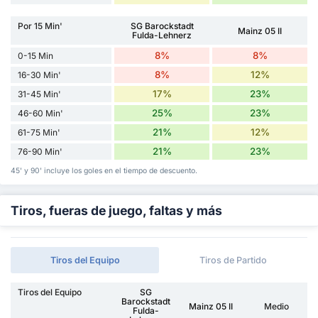
Por 15 Min'
SG Barockstadt
Mainz 05 II
Fulda-Lehnerz
8%
8%
0-15 Min
8%
12%
16-30 Min'
17%
23%
31-45 Min'
25%
23%
46-60 Min'
21%
12%
61-75 Min'
21%
23%
76-90 Min'
45' y 90' incluye los goles en el tiempo de descuento.
Tiros, fueras de juego, faltas y más
Tiros del Equipo
Tiros de Partido
Tiros del Equipo
SG
Barockstadt
Mainz 05 II
Medio
Fulda-