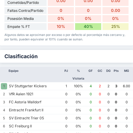
0.00
0.00
0.00
Cometidas/Partido
0
0
0.00
Faltas Contra/Partido
0%
0%
0%
Posesión Media
10%
40%
25%
Empate % FT
Algunos datos se aproximan por exceso o por defecto al porcentaje más cercano y,
por tanto, pueden equivaler al 101% cuando se suman.
Clasificación
Equipo
PJ
%
GF
GC
DG
Pts
MG
Victoria
SV Stuttgarter Kickers
1
1
100%
4
2
2
3
6.00
VfR Aalen 1921
2
0
0%
0
0
0
0
0
FC Astoria Walldorf
3
0
0%
0
0
0
0
0
Eintracht Frankfurt II
4
0
0%
0
0
0
0
0
SV Eintracht Trier 05
5
0
0%
0
0
0
0
0
SC Freiburg II
6
0
0%
0
0
0
0
0