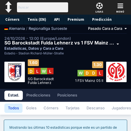
LIGAS
MENÚ
Córners
Tenis (EN)
API
Premium
Predicción
/
Regionalliga Suroeste
Pasado Cara a Cara
Alemania
24/10/2026 - 13:00 (Europe/London)
SG Barockstadt Fulda Lehnerz vs 1 FSV Mainz 05 II
Estadísticas, Datos y Cara a Cara
Estadio -
Stadion Richard-Müller-Straße
1.60
1.30
D
L
W
L
W
D
D
L
SG Barockstadt
1 FSV Mainz 05 II
Fulda Lehnerz
Estad.
Predicciones
Posiciones
Todos
Goles
Córners
Tarjetas
Descanso
Jugadores
Mostrando las últimas 10 estadísticas porque este es un partido de