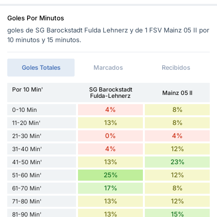
Goles Por Minutos
goles de SG Barockstadt Fulda Lehnerz y de 1 FSV Mainz 05 II por
10 minutos y 15 minutos.
Goles Totales
Marcados
Recibidos
Por 10 Min'
SG Barockstadt
Mainz 05 II
Fulda-Lehnerz
4%
8%
0-10 Min
13%
8%
11-20 Min'
0%
4%
21-30 Min'
4%
12%
31-40 Min'
13%
23%
41-50 Min'
25%
12%
51-60 Min'
17%
8%
61-70 Min'
13%
12%
71-80 Min'
13%
15%
81-90 Min'