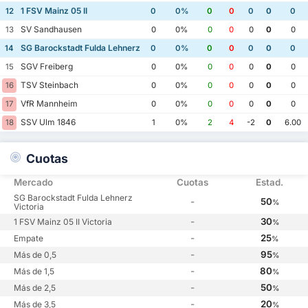
1 FSV Mainz 05 II
12
0
0%
0
0
0
0
0
SV Sandhausen
13
0
0%
0
0
0
0
0
SG Barockstadt Fulda Lehnerz
14
0
0%
0
0
0
0
0
SGV Freiberg
15
0
0%
0
0
0
0
0
TSV Steinbach
16
0
0%
0
0
0
0
0
VfR Mannheim
17
0
0%
0
0
0
0
0
SSV Ulm 1846
18
1
0%
2
4
-2
0
6.00
Cuotas
Mercado
Cuotas
Estad.
SG Barockstadt Fulda Lehnerz
-
50
%
Victoria
-
30
1 FSV Mainz 05 II Victoria
%
-
25
Empate
%
-
95
Más de 0,5
%
-
80
Más de 1,5
%
-
50
Más de 2,5
%
-
20
Más de 3,5
%