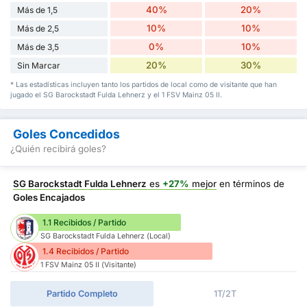
40%
20%
Más de 1,5
10%
10%
Más de 2,5
0%
10%
Más de 3,5
20%
30%
Sin Marcar
* Las estadísticas incluyen tanto los partidos de local como de visitante que han
jugado el SG Barockstadt Fulda Lehnerz y el 1 FSV Mainz 05 II.
Goles Concedidos
¿Quién recibirá goles?
SG Barockstadt Fulda Lehnerz
es
+27%
mejor
en términos de
Goles Encajados
1.1 Recibidos / Partido
SG Barockstadt Fulda Lehnerz (Local)
1.4 Recibidos / Partido
1 FSV Mainz 05 II (Visitante)
Partido Completo
1T/2T