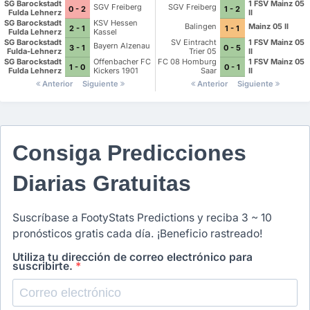
SG Barockstadt
1 FSV Mainz 05
SGV Freiberg
SGV Freiberg
0 - 2
1 - 2
Fulda Lehnerz
II
SG Barockstadt
KSV Hessen
Balingen
Mainz 05 II
2 - 1
1 - 1
Fulda Lehnerz
Kassel
SG Barockstadt
SV Eintracht
1 FSV Mainz 05
Bayern Alzenau
3 - 1
0 - 5
Fulda-Lehnerz
Trier 05
II
SG Barockstadt
Offenbacher FC
FC 08 Homburg
1 FSV Mainz 05
1 - 0
0 - 1
Fulda Lehnerz
Kickers 1901
Saar
II
Anterior
Siguiente
Anterior
Siguiente
Consiga Predicciones
Diarias Gratuitas
Suscríbase a FootyStats Predictions y reciba 3 ~ 10
pronósticos gratis cada día. ¡Beneficio rastreado!
Utiliza tu dirección de correo electrónico para
suscribirte.
*