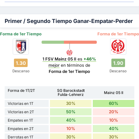
Primer / Segundo Tiempo Ganar-Empatar-Perder
Forma de 1er Tiempo
Forma de 1er Tiempo
1 FSV Mainz 05 II
es
+46%
1.30
1.90
mejor
en términos de
Descanso
Descanso
Forma de 1er Tiempo
Forma de 1T/2T
SG Barockstadt
Mainz 05 II
Fulda-Lehnerz
30%
60%
Victorias en 1T
50%
20%
Victorias en 2T
40%
10%
Empates en 1T
10%
40%
Empates en 2T
30%
30%
Derrotas en 1T