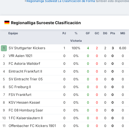
*
Regionalliga Südwest La Clasificación de Forma
también está disponible
Regionalliga Suroeste Clasificación
Equipo
PJ
%
GF
GC
DG
Pts
MG
Victoria
SV Stuttgarter Kickers
1
1
100%
4
2
2
3
6.00
VfR Aalen 1921
2
0
0%
0
0
0
0
0
FC Astoria Walldorf
3
0
0%
0
0
0
0
0
Eintracht Frankfurt II
4
0
0%
0
0
0
0
0
SV Eintracht Trier 05
5
0
0%
0
0
0
0
0
SC Freiburg II
6
0
0%
0
0
0
0
0
FSV Frankfurt
7
0
0%
0
0
0
0
0
KSV Hessen Kassel
8
0
0%
0
0
0
0
0
FC 08 Homburg Saar
9
0
0%
0
0
0
0
0
1 FC Kaiserslautern II
10
0
0%
0
0
0
0
0
Offenbacher FC Kickers 1901
11
0
0%
0
0
0
0
0