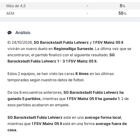
-
5
Más de 4,5
%
-
55
AEM
%
Análisis
El 24/10/2026,
SG Barockstadt Fulda Lehnerz
y
1 FSV Mainz 05 II
vivirán un nuevo duelo en
Regionalliga Suroeste
. La última vez que se
encontraron, el partido finalizó con el siguiente resultado:
SG
Barockstadt Fulda Lehnerz 1 - 3 1 FSV Mainz 05 II.
Estos 2 equipos, se han visto las caras
8 times
en las últimas
temporadas según nuestros datos de futbol.
De los 8 encuentros anteriores,
SG Barockstadt Fulda Lehnerz ha
ganado 5 partidos
, mientras que
1 FSV Mainz 05 II ha ganado 1
. 2 de
esos partidos acabaron en empate.
SG Barockstadt Fulda Lehnerz
está en una
average forma local
,
mientras que
1 FSV Mainz 05 II
está en una forma
average fuera de
casa
.