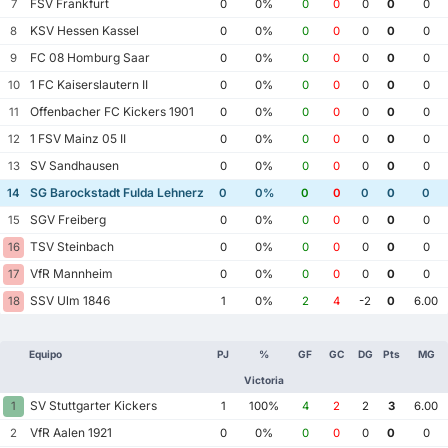
FSV Frankfurt
7
0
0%
0
0
0
0
0
KSV Hessen Kassel
8
0
0%
0
0
0
0
0
FC 08 Homburg Saar
9
0
0%
0
0
0
0
0
1 FC Kaiserslautern II
10
0
0%
0
0
0
0
0
Offenbacher FC Kickers 1901
11
0
0%
0
0
0
0
0
1 FSV Mainz 05 II
12
0
0%
0
0
0
0
0
SV Sandhausen
13
0
0%
0
0
0
0
0
SG Barockstadt Fulda Lehnerz
14
0
0%
0
0
0
0
0
SGV Freiberg
15
0
0%
0
0
0
0
0
TSV Steinbach
16
0
0%
0
0
0
0
0
VfR Mannheim
17
0
0%
0
0
0
0
0
SSV Ulm 1846
18
1
0%
2
4
-2
0
6.00
Equipo
PJ
%
GF
GC
DG
Pts
MG
Victoria
SV Stuttgarter Kickers
1
1
100%
4
2
2
3
6.00
VfR Aalen 1921
2
0
0%
0
0
0
0
0