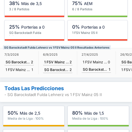
38%
75%
Más de 3,5
AEM
3 / 8 Partidos
6 / 8 Partidos
25%
0%
Porterías a 0
Porterías a 0
SG Barockstadt Fulda
1 FSV Mainz 05 II
Lehnerz
SG Barockstadt Fulda Lehnerz vs 1 FSV Mainz 05 II Resultados Anteriores
6/9/2025
7/3/2026
27/4/2025
26/10/
1 FSV Mainz 05 II
2
SG Barockstadt Fulda Lehnerz
2
1 FSV Mainz 05 II
0
SG Barockstadt Fulda Lehnerz
1
SG Barockstadt Fulda Lehnerz
2
1 FSV Mainz 05 II
1
Todas Las Predicciones
- SG Barockstadt Fulda Lehnerz vs 1 FSV Mainz 05 II
50%
80%
Más de 2,5
Más de 1,5
Media de la Liga : 100%
Media de la Liga : 100%