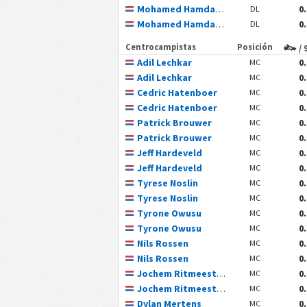
Mohamed Hamdaoui
0
DL
Mohamed Hamdaoui
0
DL
Centrocampistas
Posición
/ 
Adil Lechkar
0
MC
Adil Lechkar
0
MC
Cedric Hatenboer
0
MC
Cedric Hatenboer
0
MC
Patrick Brouwer
0
MC
Patrick Brouwer
0
MC
Jeff Hardeveld
0
MC
Jeff Hardeveld
0
MC
Tyrese Noslin
0
MC
Tyrese Noslin
0
MC
Tyrone Owusu
0
MC
Tyrone Owusu
0
MC
Nils Rossen
0
MC
Nils Rossen
0
MC
Jochem Ritmeester van de Kamp
0
MC
Jochem Ritmeester van de Kamp
0
MC
Dylan Mertens
0
MC