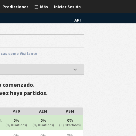
Predicciones
Más
Iniciar Sesión
API
icas como Visitante
ha comenzado.
vez haya partidos.
Pa0
AEM
PSM
0%
0%
0%
l
(0 / 0 Partidos)
(0 / 0 Partidos)
(0 / 0 Partidos)
0%
0%
0%