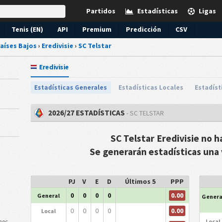
Partidos
Estadísticas
Ligas
Tenis (EN)
API
Premium
Predicción
CSV
aíses Bajos
›
Eredivisie
›
SC Telstar
Eredivisie
Estadísticas Generales
Estadísticas Locales
Estadíst
2026/27 ESTADÍSTICAS
- SC TELSTAR
SC Telstar Eredivisie no 
Se generarán estadísticas una 
PJ
V
E
D
Últimos 5
PPP
0.00
0
0
0
0
General
Genera
0.00
0
0
0
0
Local
Local