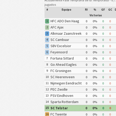
Actualmente Fase Temprana de la Temporada - 0 / 
jugados
#
Equipo
PJ
%
GF
GC
Victorias
HFC ADO Den Haag
1
0
0%
0
0
AFC Ajax
2
0
0%
0
0
Alkmaar Zaanstreek
3
0
0%
0
0
SC Cambuur
4
0
0%
0
0
Leeuwarden
SBV Excelsior
5
0
0%
0
0
Feyenoord
6
0
0%
0
0
Rotterdam
Fortuna Sittard
7
0
0%
0
0
Go Ahead Eagles
8
0
0%
0
0
FC Groningen
9
0
0%
0
0
SC Heerenveen
10
0
0%
0
0
Nijmegen Eendracht
11
0
0%
0
0
Combinatie
PEC Zwolle
12
0
0%
0
0
PSV Eindhoven
13
0
0%
0
0
Sparta Rotterdam
14
0
0%
0
0
SC Telstar
15
0
0%
0
0
FC Twente
16
0
0%
0
0