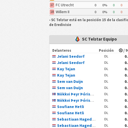
FC Utrecht
17
0
0%
0
0
Willem II
18
0
0%
0
0
•
SC Telstar está en la posición 15 de la clasifi
de Eredivisie
SC Telstar Equipo
Delanteros
Posición
/ 
Jelani Seedorf
0
DL
Jelani Seedorf
0
DL
Kay Tejan
0
DL
Kay Tejan
0
DL
Sem van Duijn
0
DL
Sem van Duijn
0
DL
Nökkvi Þeyr Þórisson
0
DL
Nökkvi Þeyr Þórisson
0
DL
Soufiane Hetli
0
DL
Soufiane Hetli
0
DL
Sebastiaan Hagedoorn
0
DL
Sebastiaan Hagedoorn
0
DL