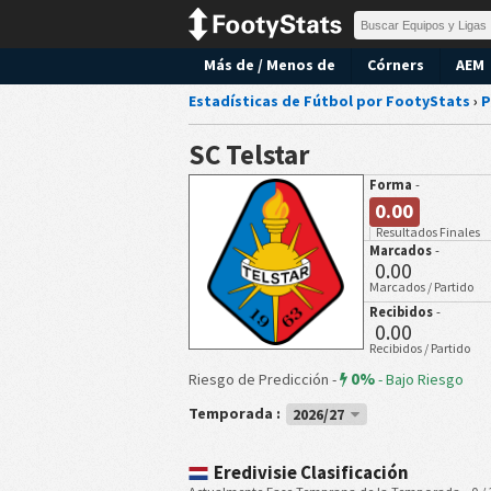
Más de / Menos de
Córners
AEM
Estadísticas de Fútbol por FootyStats
›
P
SC Telstar
Forma
-
0.00
Resultados Finales
Marcados
-
0.00
Marcados / Partido
Recibidos
-
0.00
Recibidos / Partido
0%
Riesgo de Predicción -
-
Bajo Riesgo
Temporada :
2026/27
Eredivisie Clasificación