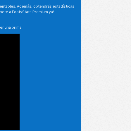
rentables. Además, obtendrás estadísticas
ríbete a FootyStats Premium ya!
er una prima'