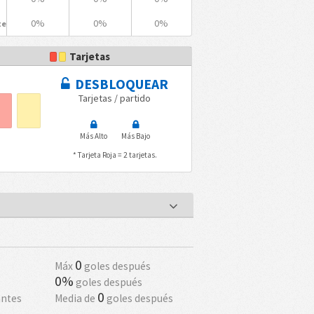
0%
0%
0%
te
Tarjetas
DESBLOQUEAR
Tarjetas / partido
Más Alto
Más Bajo
* Tarjeta Roja = 2 tarjetas.
0
Máx
goles después
0%
goles después
0
antes
Media de
goles después