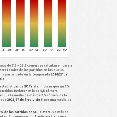
16' - 30'
31' - 45'
46' - 60'
61' - 75'
76' - 90'
más de 7,5 – 13,5 córners se calculan en base a
ners totales de los partidos en los que
SC
ha participado en la temporada
2026/27 de
sie
estadísticas de
SC Telstar
indican que un ?%
partidos tuvieron más de 9,5 córners.
as que la media de más de 9,5 córners de la
rada
2026/27 de Eredivisie
tiene una media de
% de los partidos de SC Telstar
tuvo más de
jetas. En comparación,
Eredivisie
tiene una