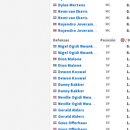
Dylan Mertens
0
MC
Remi van Ekeris
0
MC
Remi van Ekeris
0
MC
Rojendro Jeveraino Oudsten
0
MC
Rojendro Jeveraino Oudsten
0
MC
Defensas
Posición
/ 
Nigel Ogidi Nwankwo
0
DF
Nigel Ogidi Nwankwo
0
DF
Dion Malone
1
DF
Dion Malone
1
DF
Dewon Koswal
1
DF
Dewon Koswal
1
DF
Danny Bakker
1
DF
Danny Bakker
1
DF
Neville Ogidi Nwankwo
1
DF
Neville Ogidi Nwankwo
1
DF
Gerald Alders
1
DF
Gerald Alders
1
DF
Guus Offerhaus
1
DF
Guus Offerhaus
1
DF