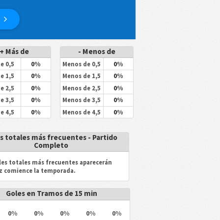
+ Más de
- Menos de
0%
0%
e 0,5
Menos de 0,5
0%
0%
e 1,5
Menos de 1,5
0%
0%
e 2,5
Menos de 2,5
0%
0%
e 3,5
Menos de 3,5
0%
0%
e 4,5
Menos de 4,5
s totales más frecuentes - Partido
Completo
les totales más frecuentes aparecerán
z comience la temporada.
Goles en Tramos de 15 min
0%
0%
0%
0%
0%