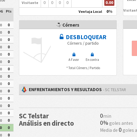
306
0.00
0
0
0
0
Visitante
Visitan
0%
Ventaja Local
DG
Pts
Córners
0
0
0
0
DESBLOQUEAR
0
0
Córners / partido
0
0
0
0
A Favor
En contra
0
0
* Total Córners / Partido
0
0
0
0
0
0
ENFRENTAMIENTOS Y RESULTADOS
- SC TELSTAR
0
0
0
0
0
0
0
0
SC Telstar
0
min
0
0
0%
Análisis en directo
goles antes
0
0
0
Media de
goles 
0
0