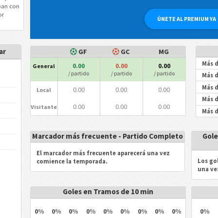
an con
or
ÚNETE AL PREMIUM YA
ar
GF
GC
MG
Más d
0.00
0.00
0.00
General
/ partido
/ partido
/ partido
Más d
Más d
0.00
0.00
0.00
Local
Más d
0.00
0.00
0.00
Visitante
Más d
Marcador más frecuente - Partido Completo
Gole
El marcador más frecuente aparecerá una vez
Los go
comience la temporada.
una ve
Goles en Tramos de 10 min
0%
0%
0%
0%
0%
0%
0%
0%
0%
0%