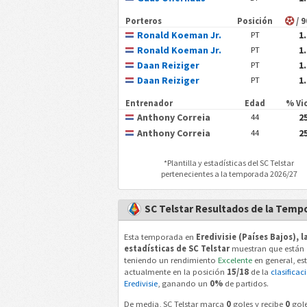
Porteros
Posición
/ 
Ronald Koeman Jr.
1
PT
Ronald Koeman Jr.
1
PT
Daan Reiziger
1
PT
Daan Reiziger
1
PT
Entrenador
Edad
% Vi
Anthony Correia
2
44
Anthony Correia
2
44
*Plantilla y estadísticas del
SC Telstar
pertenecientes a la temporada 2026/27
SC Telstar Resultados de la Temp
Esta temporada en
Eredivisie (Países Bajos), l
estadísticas de SC Telstar
muestran que están
teniendo un rendimiento
Excelente
en general, es
actualmente en la posición
15/18
de la
clasificac
Eredivisie
, ganando un
0%
de partidos.
De media, SC Telstar marca
0
goles y recibe
0
gole