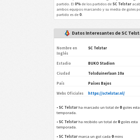
partido. El
0%
de los partidos de
SC Telstar
acab
ambos equipos marcando y su media de goles p
partido es de
0
.
Datos Interesantes de SC Telst
Nombre en
SC Telstar
Inglés
Estadio
BUKO Stadion
Ciudad
Tolsduinerlaan 10a
País
Países Bajos
Webs Oficiales
https://sctelstar.nl/
0
•
SC Telstar
ha marcado un total de
goles esta
temporada.
0
•
SC Telstar
ha recibido un total de
goles esta
temporada.
0
•
SC Telstar
marca un gol cada
mins