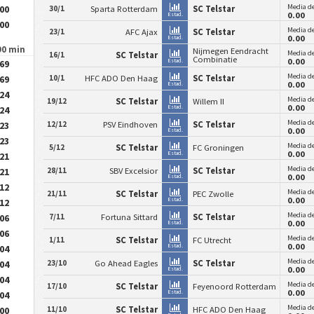
Media de
.00
30/1
Sparta Rotterdam
SC Telstar
0.00
Estad.
.00
Media de
23/1
AFC Ajax
SC Telstar
0.00
Estad.
90 min
Nijmegen Eendracht
Media de
16/1
SC Telstar
Combinatie
0.00
Estad.
.69
Media de
10/1
HFC ADO Den Haag
SC Telstar
.69
0.00
Estad.
.24
Media de
19/12
SC Telstar
Willem II
0.00
Estad.
.24
Media de
12/12
PSV Eindhoven
SC Telstar
.23
0.00
Estad.
.23
Media de
5/12
SC Telstar
FC Groningen
0.00
Estad.
.21
Media de
28/11
SBV Excelsior
SC Telstar
.21
0.00
Estad.
.12
Media de
21/11
SC Telstar
PEC Zwolle
0.00
Estad.
.12
Media de
7/11
Fortuna Sittard
SC Telstar
.06
0.00
Estad.
.06
Media de
1/11
SC Telstar
FC Utrecht
0.00
Estad.
.04
Media de
23/10
Go Ahead Eagles
SC Telstar
.04
0.00
Estad.
.04
Media de
17/10
SC Telstar
Feyenoord Rotterdam
0.00
Estad.
.04
Media de
11/10
SC Telstar
HFC ADO Den Haag
.00