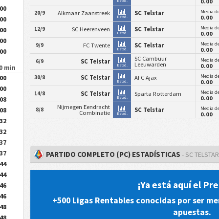
0.00
Estad.
.00
Media de
20/9
Alkmaar Zaanstreek
SC Telstar
0.00
Estad.
.00
Media de
12/9
SC Heerenveen
SC Telstar
.00
0.00
Estad.
.00
Media de
9/9
FC Twente
SC Telstar
0.00
Estad.
.00
SC Cambuur
Media de
6/9
SC Telstar
Leeuwarden
0.00
Estad.
90 min
Media de
.00
30/8
SC Telstar
AFC Ajax
0.00
Estad.
.00
Media de
14/8
SC Telstar
Sparta Rotterdam
0.00
.08
Estad.
Nijmegen Eendracht
Media de
.08
8/8
SC Telstar
Combinatie
0.00
Estad.
.32
.32
.37
.37
PARTIDO COMPLETO (PC) ESTADÍSTICAS
- SC TELSTA
.44
.44
¡Ya está aquí el P
.46
.46
+500 Ligas Rentables conocidas por ser me
.48
apuestas.
.48