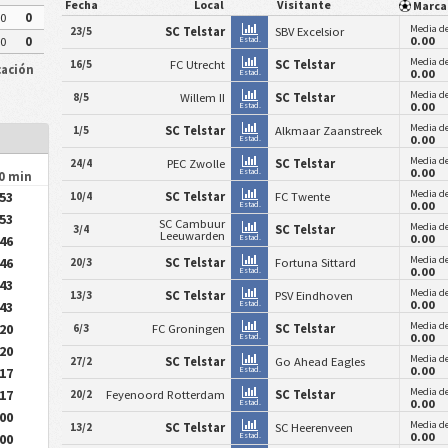
Fecha
Local
Visitante
Marc
0
0
Media de
23/5
SC Telstar
SBV Excelsior
0.00
Estad.
0
0
Media de
16/5
FC Utrecht
SC Telstar
cación
0.00
Estad.
Media de
8/5
Willem II
SC Telstar
0.00
Estad.
Media de
1/5
SC Telstar
Alkmaar Zaanstreek
0.00
Estad.
Media de
24/4
PEC Zwolle
SC Telstar
0.00
Estad.
90 min
Media de
.53
10/4
SC Telstar
FC Twente
0.00
Estad.
.53
SC Cambuur
Media de
3/4
SC Telstar
Leeuwarden
0.00
.46
Estad.
Media de
.46
20/3
SC Telstar
Fortuna Sittard
0.00
Estad.
.43
Media de
13/3
SC Telstar
PSV Eindhoven
0.00
.43
Estad.
Media de
.20
6/3
FC Groningen
SC Telstar
0.00
Estad.
.20
Media de
27/2
SC Telstar
Go Ahead Eagles
0.00
.17
Estad.
Media de
.17
20/2
Feyenoord Rotterdam
SC Telstar
0.00
Estad.
.00
Media de
13/2
SC Telstar
SC Heerenveen
0.00
.00
Estad.