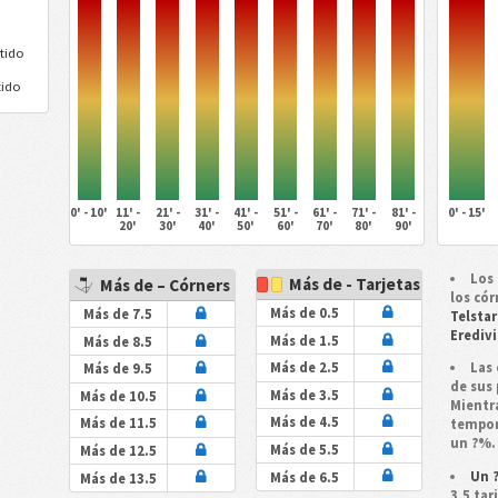
tido
tido
0' - 10'
11' -
21' -
31' -
41' -
51' -
61' -
71' -
81' -
0' - 15'
20'
30'
40'
50'
60'
70'
80'
90'
Los 
Más de - Tarjetas
Más de – Córners
los cór
Más de 0.5
Más de 7.5
Telstar
Eredivi
Más de 1.5
Más de 8.5
Las 
Más de 2.5
Más de 9.5
de sus 
Más de 3.5
Más de 10.5
Mientr
Más de 4.5
Más de 11.5
tempo
un ?%.
Más de 5.5
Más de 12.5
Un ?
Más de 6.5
Más de 13.5
3,5 tar