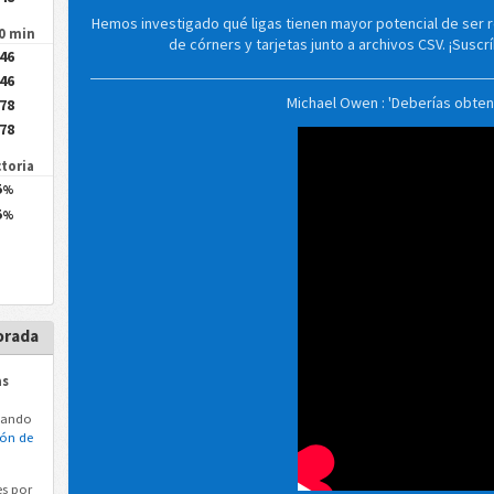
Hemos investigado qué ligas tienen mayor potencial de ser 
90 min
de córners y tarjetas junto a archivos CSV. ¡Susc
.46
.46
Michael Owen : 'Deberías obten
.78
.78
ctoria
5
%
5
%
orada
as
tando
ión de
s por