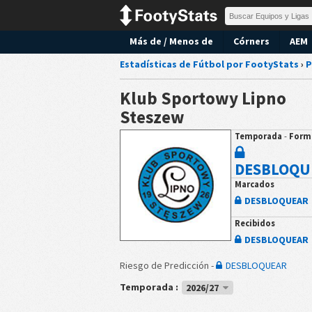
Más de / Menos de
Córners
AEM
Estadísticas de Fútbol por FootyStats
›
P
Klub Sportowy Lipno
Steszew
Temporada
-
Form
DESBLOQU
Marcados
DESBLOQUEAR
Recibidos
DESBLOQUEAR
Riesgo de Predicción -
DESBLOQUEAR
Temporada :
2026/27