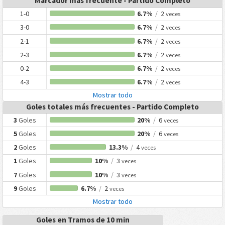
Marcador más frecuente - Partido Completo
1-0
6.7%
/
2
veces
3-0
6.7%
/
2
veces
2-1
6.7%
/
2
veces
2-3
6.7%
/
2
veces
0-2
6.7%
/
2
veces
4-3
6.7%
/
2
veces
Mostrar todo
Goles totales más frecuentes - Partido Completo
3
Goles
20%
/
6
veces
5
Goles
20%
/
6
veces
2
Goles
13.3%
/
4
veces
1
Goles
10%
/
3
veces
7
Goles
10%
/
3
veces
9
Goles
6.7%
/
2
veces
Mostrar todo
Goles en Tramos de 10 min