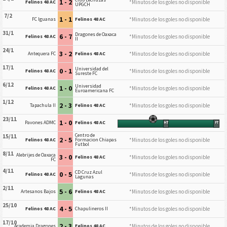
1 - 2
*Minutos de los goles no disponible
Felinos 48 AC
UPGCH
7/2
1 - 1
*Minutos de los goles no disponible
FC Iguanas
Felinos 48 AC
31/1
Dragones de Oaxaca
6 - 7
*Minutos de los goles no disponible
Felinos 48 AC
II
24/1
3 - 2
*Minutos de los goles no disponible
Antequera FC
Felinos 48 AC
17/1
Universidad del
0 - 1
*Minutos de los goles no disponible
Felinos 48 AC
Sureste FC
6/12
Universidad
1 - 0
*Minutos de los goles no disponible
Felinos 48 AC
Euroamericana FC
1/12
2 - 3
*Minutos de los goles no disponible
Tapachula II
Felinos 48 AC
23/11
1 - 0
Pavones ADMC
Felinos 48 AC
HT
FT
Centro de
15/11
2 - 5
*Minutos de los goles no disponible
Felinos 48 AC
Formacion Chiapas
Futbol
8/11
Alebrijes de Oaxaca
3 - 0
*Minutos de los goles no disponible
Felinos 48 AC
FC
4/11
CD Cruz Azul
0 - 5
*Minutos de los goles no disponible
Felinos 48 AC
Lagunas
2/11
5 - 6
*Minutos de los goles no disponible
Artesanos Bajos
Felinos 48 AC
25/10
4 - 5
*Minutos de los goles no disponible
Felinos 48 AC
Chapulineros II
17/10
2 - 3
*Minutos de los goles no disponible
Academia Dragones
Felinos 48 AC