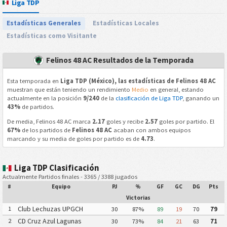
Liga TDP
Estadísticas Generales
Estadísticas Locales
Estadísticas como Visitante
Felinos 48 AC Resultados de la Temporada
Esta temporada en
Liga TDP (México), las estadísticas de Felinos 48 AC
muestran que están teniendo un rendimiento
Medio
en general, estando
actualmente en la posición
9/240
de la
clasificación de Liga TDP
, ganando un
43%
de partidos.
De media, Felinos 48 AC marca
2.17
goles y recibe
2.57
goles por partido. El
67%
de los partidos de
Felinos 48 AC
acaban con ambos equipos
marcando y su media de goles por partido es de
4.73
.
Liga TDP Clasificación
Actualmente Partidos finales - 3365 / 3388 jugados
#
Equipo
PJ
%
GF
GC
DG
Pts
Victorias
Club Lechuzas UPGCH
1
30
87%
89
19
70
79
CD Cruz Azul Lagunas
2
30
73%
84
21
63
71