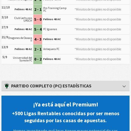
11/10
Pro Training Camp
2 - 1
*Minutos de los goles no disponible
Felinos 48 AC
FC
3/10
Club Lechuzas
5 - 0
*Minutos de los goles no disponible
Felinos 48 AC
UPGCH
27/9
5 - 4
*Minutos de los goles no disponible
Felinos 48 AC
FC Iguanas
21/9
Dragones de Oaxaca
4 - 3
*Minutos de los goles no disponible
Felinos 48 AC
II
13/9
2 - 1
*Minutos de los goles no disponible
Felinos 48 AC
Antequera FC
5/9
Universidad del
0 - 2
*Minutos de los goles no disponible
Felinos 48 AC
Sureste FC
PARTIDO COMPLETO (PC) ESTADÍSTICAS
¡Ya está aquí el Premium!
+500 Ligas Rentables conocidas por ser menos
seguidas por las casas de apuestas.
Hemos investigado qué ligas tienen mayor potencial de ser