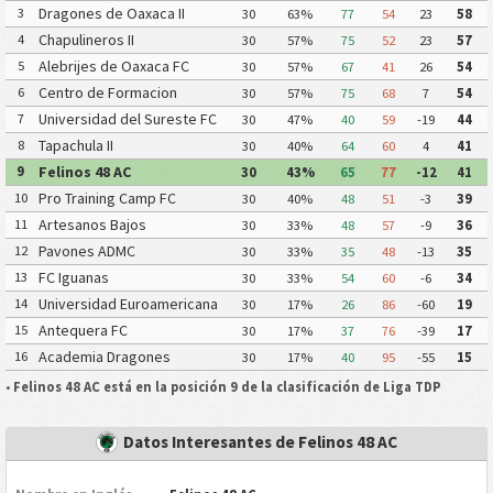
Dragones de Oaxaca II
3
30
63%
77
54
23
58
Chapulineros II
4
30
57%
75
52
23
57
Alebrijes de Oaxaca FC
5
30
57%
67
41
26
54
Centro de Formacion
6
30
57%
75
68
7
54
Chiapas Futbol
Universidad del Sureste FC
7
30
47%
40
59
-19
44
Tapachula II
8
30
40%
64
60
4
41
Felinos 48 AC
9
30
43%
65
77
-12
41
Pro Training Camp FC
10
30
40%
48
51
-3
39
Artesanos Bajos
11
30
33%
48
57
-9
36
Pavones ADMC
12
30
33%
35
48
-13
35
FC Iguanas
13
30
33%
54
60
-6
34
Universidad Euroamericana
14
30
17%
26
86
-60
19
FC
Antequera FC
15
30
17%
37
76
-39
17
Academia Dragones
16
30
17%
40
95
-55
15
•
Felinos 48 AC está en la posición 9 de la clasificación de Liga TDP
Datos Interesantes de Felinos 48 AC