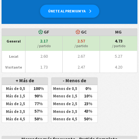
ÚNETE AL PREMIUM YA
GF
GC
MG
2.17
2.57
4.73
General
/ partido
/ partido
/ partido
2.60
2.67
5.27
Local
1.73
2.47
4.20
Visitante
+ Más de
- Menos de
100%
0%
Más de 0,5
Menos de 0,5
90%
10%
Más de 1,5
Menos de 1,5
77%
23%
Más de 2,5
Menos de 2,5
57%
43%
Más de 3,5
Menos de 3,5
50%
50%
Más de 4,5
Menos de 4,5