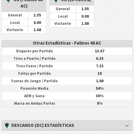
AC)
1.55
General
1.35
General
0.00
Local
0.00
Local
1.88
Visitante
1.68
Visitante
Otras Estadísticas - Felinos 48 AC
13.67
Disparos por Partido
6.33
Tiros a Puerta / Partido
7.33
Tiros Fuera / Partido
10
Faltas por Partido
1.00
Fueras de Juego / Partido
54%
Posesión Media
30%
AEM y Gana
0%
Marca en Ambas Partes
DESCANSO (DC) ESTADÍSTICAS