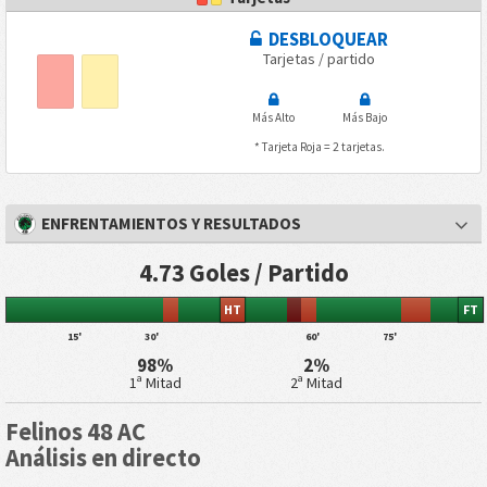
DESBLOQUEAR
Tarjetas / partido
Más Alto
Más Bajo
* Tarjeta Roja = 2 tarjetas.
ENFRENTAMIENTOS Y RESULTADOS
4.73 Goles / Partido
HT
FT
15'
30'
60'
75'
98%
2%
1ª Mitad
2ª Mitad
Felinos 48 AC
Análisis en directo