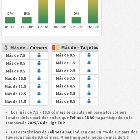
0%
0%
0%
0' - 15'
16' - 30'
31' - 45'
46' - 60'
61' - 75'
76' - 90'
Más de - Tarjetas
Más de – Córners
Más de 0.5
Más de 7.5
Más de 1.5
Más de 8.5
Más de 2.5
Más de 9.5
Más de 3.5
Más de 10.5
Más de 4.5
Más de 11.5
Más de 5.5
Más de 12.5
Más de 6.5
Más de 13.5
Los más de 7,5 – 13,5 córners se calculan en base a los córners
totales de los partidos en los que
Felinos 48 AC
ha participado en la
temporada
2025/26 de Liga TDP
Las estadísticas de
Felinos 48 AC
indican que un ?% de sus partidos
tuvieron más de 9,5 córners. Mientras que la media de más de 9,5