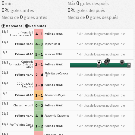
0
0
min
Máx
goles después
0%
0%
goles antes
goles después
0
0
Media de
goles antes
Media de
goles después
Marcados
|
Recibidos
18/4
Universidad
4 - 1
*Minutos de los goles no disponible
Felinos 48 AC
Euroamericana FC
11/4
4 - 3
*Minutos de los goles no disponible
Felinos 48 AC
Tapachula II
4/4
5 - 1
*Minutos de los goles no disponible
Felinos 48 AC
Pavones ADMC
Centro de
29/3
3 - 1
Formacion Chiapas
Felinos 48 AC
HT
FT
Futbol
21/3
Alebrijes de Oaxaca
2 - 4
*Minutos de los goles no disponible
Felinos 48 AC
FC
14/3
CD Cruz Azul
3 - 0
*Minutos de los goles no disponible
Felinos 48 AC
Lagunas
7/3
1 - 1
*Minutos de los goles no disponible
Felinos 48 AC
Artesanos Bajos
27/2
0 - 2
*Minutos de los goles no disponible
Chapulineros II
Felinos 48 AC
21/2
4 - 0
*Minutos de los goles no disponible
Felinos 48 AC
Academia Dragones
18/2
Pro Training Camp
1 - 2
*Minutos de los goles no disponible
Felinos 48 AC
FC
14/2
Club Lechuzas