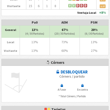
15
6
1
8
V
V
D
D
D
Visitante
1.27
+8%
Ventaja Local
Pa0
AEM
PSM
13%
67%
20%
General
(4 / 30 Partidos)
(20 / 30 Partidos)
(6 / 30 Partidos)
13%
73%
13%
Local
13%
60%
27%
Visitante
Córners
DESBLOQUEAR
Córners / partido
A Favor
En contra
* Total Córners / Partido
Tarjetas