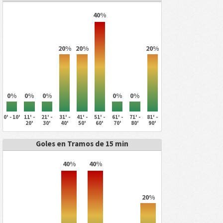
40%
20%
20%
20%
0%
0%
0%
0%
0%
0' - 10'
11' -
21' -
31' -
41' -
51' -
61' -
71' -
81' -
20'
30'
40'
50'
60'
70'
80'
90'
Goles en Tramos de 15 min
40%
40%
20%