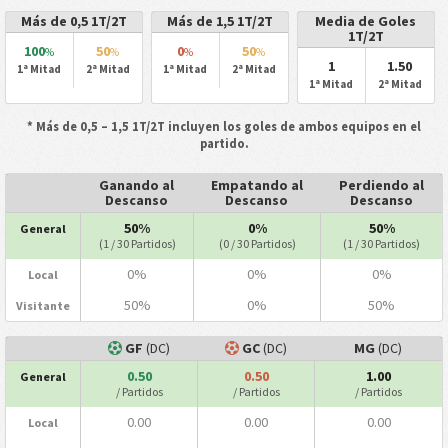
Más de 0,5 1T/2T
Más de 1,5 1T/2T
Media de Goles
1T/2T
100
50
0
50
%
%
%
%
1
1.50
1ª Mitad
2ª Mitad
1ª Mitad
2ª Mitad
1ª Mitad
2ª Mitad
* Más de 0,5 – 1,5 1T/2T incluyen los goles de ambos equipos en el
partido.
Ganando al
Empatando al
Perdiendo al
Descanso
Descanso
Descanso
50%
0%
50%
General
(1 / 30 Partidos)
(0 / 30 Partidos)
(1 / 30 Partidos)
0%
0%
0%
Local
50%
0%
50%
Visitante
GF
(DC)
GC
(DC)
MG
(DC)
0.50
0.50
1.00
General
/ Partidos
/ Partidos
/ Partidos
0.00
0.00
0.00
Local