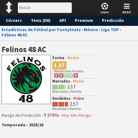
LIGAS
MENÚ
Córners
Tenis (EN)
API
Premium
Predicción
Estadísticas de Fútbol por FootyStats
›
México
›
Liga TDP
›
Felinos 48 AC
Felinos 48 AC
Forma
-
Medio
1.37
Resultados Finales
D
D
V
V
D
Marcados
-
Medio
2.17
Marcados / Partido
Recibidos
-
Pobre
2.57
Recibidos / Partido
370%
Riesgo de Predicción -
-
Muy Alto Riesgo
Temporada :
2025/26