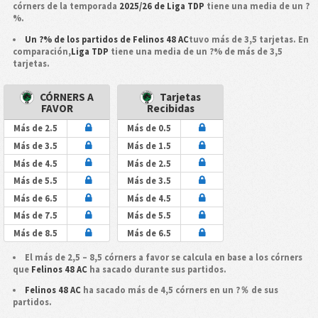
córners de la temporada
2025/26 de Liga TDP
tiene una media de un ?
%.
Un ?% de los partidos de Felinos 48 AC
tuvo más de 3,5 tarjetas. En
comparación,
Liga TDP
tiene una media de un ?% de más de 3,5
tarjetas.
CÓRNERS A
Tarjetas
FAVOR
Recibidas
Más de 2.5
Más de 0.5
Más de 3.5
Más de 1.5
Más de 4.5
Más de 2.5
Más de 5.5
Más de 3.5
Más de 6.5
Más de 4.5
Más de 7.5
Más de 5.5
Más de 8.5
Más de 6.5
El más de 2,5 – 8,5 córners a favor se calcula en base a los córners
que
Felinos 48 AC
ha sacado durante sus partidos.
Felinos 48 AC
ha sacado más de 4,5 córners en un ?％ de sus
partidos.