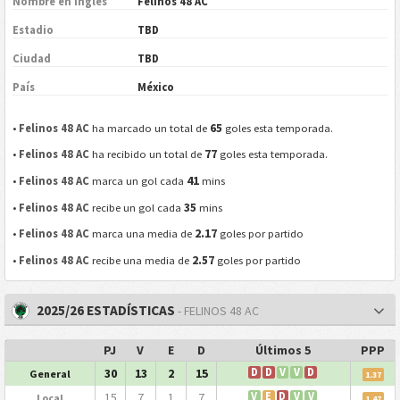
Nombre en Inglés
Felinos 48 AC
Estadio
TBD
Ciudad
TBD
País
México
65
•
Felinos 48 AC
ha marcado un total de
goles esta temporada.
77
•
Felinos 48 AC
ha recibido un total de
goles esta temporada.
41
•
Felinos 48 AC
marca un gol cada
mins
35
•
Felinos 48 AC
recibe un gol cada
mins
2.17
•
Felinos 48 AC
marca una media de
goles por partido
2.57
•
Felinos 48 AC
recibe una media de
goles por partido
2025/26 ESTADÍSTICAS
- FELINOS 48 AC
PJ
V
E
D
Últimos 5
PPP
30
13
2
15
D
D
V
V
D
General
1.37
15
7
1
7
V
E
D
V
V
Local
1.47