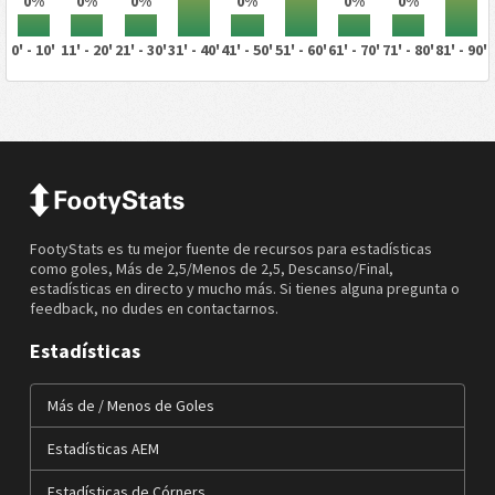
0%
0%
0%
0%
0%
0%
0' - 10'
11' - 20'
21' - 30'
31' - 40'
41' - 50'
51' - 60'
61' - 70'
71' - 80'
81' - 90'
FootyStats es tu mejor fuente de recursos para estadísticas
como goles, Más de 2,5/Menos de 2,5, Descanso/Final,
estadísticas en directo y mucho más. Si tienes alguna pregunta o
feedback, no dudes en contactarnos.
Estadísticas
Más de / Menos de Goles
Estadísticas AEM
Estadísticas de Córners