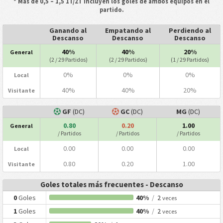
* Más de 0,5 – 1,5 1T/2T incluyen los goles de ambos equipos en el
partido.
Ganando al
Empatando al
Perdiendo al
Descanso
Descanso
Descanso
40%
40%
20%
General
(2 / 29 Partidos)
(2 / 29 Partidos)
(1 / 29 Partidos)
0%
0%
0%
Local
40%
40%
20%
Visitante
GF
(DC)
GC
(DC)
MG
(DC)
0.80
0.20
1.00
General
/ Partidos
/ Partidos
/ Partidos
0.00
0.00
0.00
Local
0.80
0.20
1.00
Visitante
Goles totales más frecuentes - Descanso
0
Goles
40%
/
2
veces
1
Goles
40%
/
2
veces