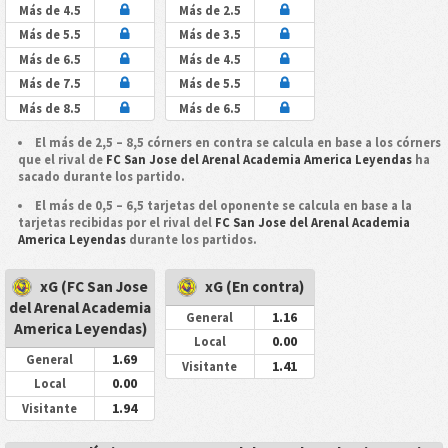
Más de 4.5
Más de 2.5
Más de 5.5
Más de 3.5
Más de 6.5
Más de 4.5
Más de 7.5
Más de 5.5
Más de 8.5
Más de 6.5
El más de 2,5 – 8,5 córners en contra se calcula en base a los córners
que el rival de
FC San Jose del Arenal Academia America Leyendas
ha
sacado durante los partido.
El más de 0,5 – 6,5 tarjetas del oponente se calcula en base a la
tarjetas recibidas por el rival del
FC San Jose del Arenal Academia
America Leyendas
durante los partidos.
xG (FC San Jose
xG (En contra)
del Arenal Academia
1.16
General
America Leyendas)
0.00
Local
1.69
General
1.41
Visitante
0.00
Local
1.94
Visitante