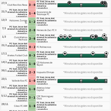
FC San Jose del
27/3
Arenal Academia
3 - 0
Club Novillos Neza
HT
FT
America
Leyendas
FC San Jose del
21/3
Arenal Academia
Azucareros de
1 - 4
*Minutos de los goles no disponible
America
Tezonapa FC
Leyendas
FC San Jose del
13/3
Halcones Zuniga
Arenal Academia
1 - 2
*Minutos de los goles no disponible
SC
America
Leyendas
FC San Jose del
7/3
Arenal Academia
2 - 0
*Minutos de los goles no disponible
Heroes de Zaci FC II
America
Leyendas
FC San Jose del
1/3
Club Atletico
Arenal Academia
2 - 6
HT
FT
Pachuca
America
Leyendas
FC San Jose del
21/2
Arenal Academia
0 - 2
*Minutos de los goles no disponible
FC Politecnico
America
Leyendas
FC San Jose del
17/2
Arenal Academia
0 - 3
Arietes Futbol Club
HT
FT
America
Leyendas
FC San Jose del
14/2
Arenal Academia
CD Halcones de
1 - 0
*Minutos de los goles no disponible
America
Rayon
Leyendas
FC San Jose del
30/1
Arenal Academia
2 - 3
*Minutos de los goles no disponible
Irapuato Olimpo
America
Leyendas
FC San Jose del
23/1
Arenal Academia
1 - 0
Valle de Xico FC
HT
FT
America
Leyendas
FC San Jose del
16/1
Arenal Academia
Atletico Inter
1 - 0
*Minutos de los goles no disponible
America
Capital
Leyendas
FC San Jose del
5/12
Arenal Academia
CDC Dominguez
3 - 1
*Minutos de los goles no disponible
America
Osos
Leyendas
FC San Jose del
29/11
Arenal Academia
1 - 8
*Minutos de los goles no disponible
Cilesi FC IAM
America
Leyendas
FC San Jose del