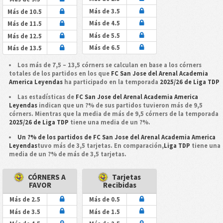
Más de 3.5
Más de 10.5
Más de 4.5
Más de 11.5
Más de 5.5
Más de 12.5
Más de 6.5
Más de 13.5
Los más de 7,5 – 13,5 córners se calculan en base a los córners
totales de los partidos en los que
FC San Jose del Arenal Academia
America Leyendas
ha participado en la temporada
2025/26 de Liga TDP
Las estadísticas de
FC San Jose del Arenal Academia America
Leyendas
indican que un ?% de sus partidos tuvieron más de 9,5
córners. Mientras que la media de más de 9,5 córners de la temporada
2025/26 de Liga TDP
tiene una media de un ?%.
Un ?% de los partidos de FC San Jose del Arenal Academia America
Leyendas
tuvo más de 3,5 tarjetas. En comparación,
Liga TDP
tiene una
media de un ?% de más de 3,5 tarjetas.
CÓRNERS A
Tarjetas
FAVOR
Recibidas
Más de 2.5
Más de 0.5
Más de 3.5
Más de 1.5