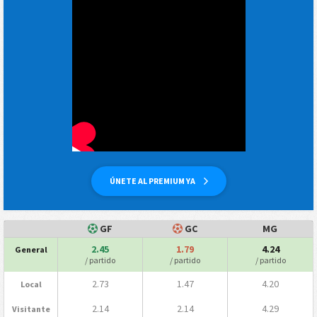
ÚNETE AL PREMIUM YA
GF
GC
MG
2.45
1.79
4.24
General
/ partido
/ partido
/ partido
2.73
1.47
4.20
Local
2.14
2.14
4.29
Visitante