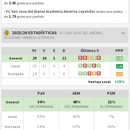
2.45
de
goles por partido
•
FC San Jose del Arenal Academia America Leyendas
recibe una media
1.79
de
goles por partido
2025/26 ESTADÍSTICAS
- FC SAN JOSE DEL ARENAL
ACADEMIA AMERICA LEYENDAS
PJ
V
E
D
Últimos 5
PPP
29
16
1
12
D
D
E
V
D
General
1.69
15
11
0
4
V
D
V
D
V
Local
2.20
14
5
1
8
V
V
D
E
D
Visitante
1.14
+15%
Ventaja Local
Pa0
AEM
PSM
34%
48%
21%
General
(10 / 29 Partidos)
(14 / 29 Partidos)
(6 / 29 Partidos)
53%
40%
7%
Local
14%
57%
36%
Visitante