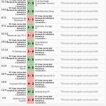
Club Santiago
21/11
Arenal Academia
7 - 0
*Minutos de los goles no disponible
Tulantepec Juniors
America
FC
Leyendas
FC San Jose del
14/11
Arenal Academia
1 - 0
*Minutos de los goles no disponible
Club Novillos Neza
America
Leyendas
FC San Jose del
8/11
Azucareros de
Arenal Academia
3 - 1
*Minutos de los goles no disponible
Tezonapa FC
America
Leyendas
FC San Jose del
4/11
Arenal Academia
Halcones Zuniga
3 - 0
*Minutos de los goles no disponible
America
SC
Leyendas
FC San Jose del
31/10
Arenal Academia
3 - 2
*Minutos de los goles no disponible
Heroes de Zaci FC II
America
Leyendas
FC San Jose del
24/10
Arenal Academia
Club Atletico
2 - 0
*Minutos de los goles no disponible
America
Pachuca
Leyendas
FC San Jose del
17/10
Arenal Academia
3 - 0
*Minutos de los goles no disponible
FC Politecnico
America
Leyendas
FC San Jose del
10/10
Arenal Academia
6 - 5
*Minutos de los goles no disponible
Arietes Futbol Club
America
Leyendas
FC San Jose del
3/10
CD Halcones de
Arenal Academia
4 - 5
*Minutos de los goles no disponible
Rayon
America
Leyendas
FC San Jose del
26/9
Arenal Academia
3 - 5
*Minutos de los goles no disponible
Club de Ciervos FC II
America
Leyendas
FC San Jose del
19/9
Arenal Academia
4 - 2
*Minutos de los goles no disponible
Irapuato Olimpo
America
Leyendas
FC San Jose del
12/9
Arenal Academia
4 - 2
*Minutos de los goles no disponible
Valle de Xico FC
America
Leyendas
FC San Jose del
7/9
Atletico Inter
Arenal Academia
2 - 0
*Minutos de los goles no disponible
Capital
America
Leyendas