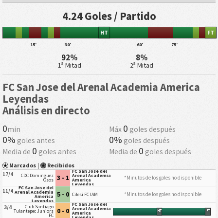
4.24 Goles / Partido
HT
FT
15'
30'
60'
75'
92%
8%
1ª Mitad
2ª Mitad
FC San Jose del Arenal Academia America
Leyendas
Análisis en directo
0
0
min
Máx
goles después
0%
0%
goles antes
goles después
0
0
Media de
goles antes
Media de
goles después
Marcados
|
Recibidos
FC San Jose del
17/4
CDC Dominguez
Arenal Academia
3 - 1
*Minutos de los goles no disponible
Osos
America
Leyendas
FC San Jose del
11/4
Arenal Academia
5 - 0
*Minutos de los goles no disponible
Cilesi FC IAM
America
Leyendas
FC San Jose del
Club Santiago
3/4
Arenal Academia
0 - 0
Tulantepec Juniors
HT
FT
America
FC
Leyendas