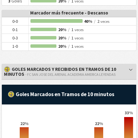
3
Goles
20%
/
1
veces
Marcador más frecuente - Descanso
0-0
40%
/
2
veces
0-1
20%
/
1
veces
0-3
20%
/
1
veces
1-0
20%
/
1
veces
GOLES MARCADOS Y RECIBIDOS EN TRAMOS DE 10
MINUTOS
- FC SAN JOSE DEL ARENAL ACADEMIA AMERICA LEYENDAS
Goles Marcados en Tramos de 10 minutos
33%
22%
22%