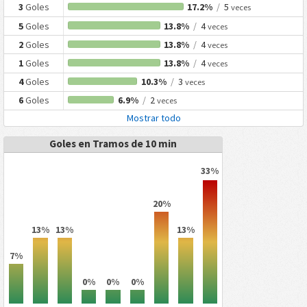
3
Goles
17.2%
/
5
veces
5
Goles
13.8%
/
4
veces
2
Goles
13.8%
/
4
veces
1
Goles
13.8%
/
4
veces
4
Goles
10.3%
/
3
veces
6
Goles
6.9%
/
2
veces
Mostrar todo
Goles en Tramos de 10 min
33%
20%
13%
13%
13%
7%
0%
0%
0%