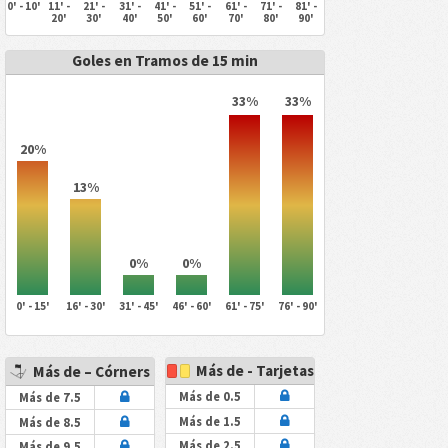
0' - 10'
11' -
21' -
31' -
41' -
51' -
61' -
71' -
81' -
20'
30'
40'
50'
60'
70'
80'
90'
Goles en Tramos de 15 min
33%
33%
20%
13%
0%
0%
0' - 15'
16' - 30'
31' - 45'
46' - 60'
61' - 75'
76' - 90'
Más de - Tarjetas
Más de – Córners
Más de 0.5
Más de 7.5
Más de 1.5
Más de 8.5
Más de 2.5
Más de 9.5