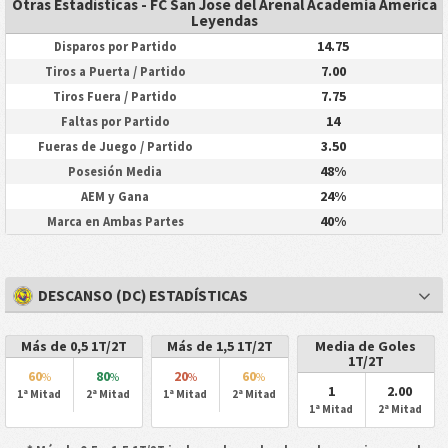
Otras Estadísticas - FC San Jose del Arenal Academia America
Leyendas
14.75
Disparos por Partido
7.00
Tiros a Puerta / Partido
7.75
Tiros Fuera / Partido
14
Faltas por Partido
3.50
Fueras de Juego / Partido
48%
Posesión Media
24%
AEM y Gana
40%
Marca en Ambas Partes
DESCANSO (DC) ESTADÍSTICAS
Más de 0,5 1T/2T
Más de 1,5 1T/2T
Media de Goles
1T/2T
60
80
20
60
%
%
%
%
1
2.00
1ª Mitad
2ª Mitad
1ª Mitad
2ª Mitad
1ª Mitad
2ª Mitad