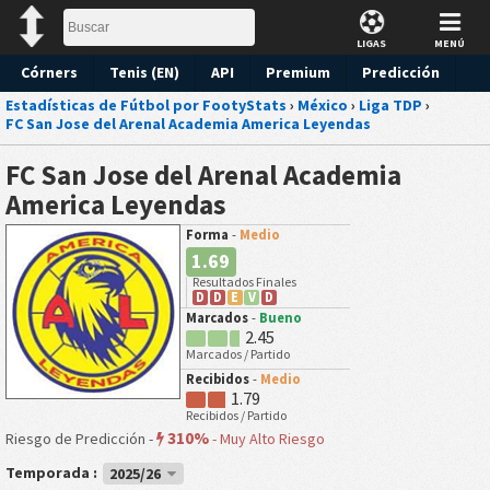
LIGAS
MENÚ
Córners
Tenis (EN)
API
Premium
Predicción
Estadísticas de Fútbol por FootyStats
›
México
›
Liga TDP
›
FC San Jose del Arenal Academia America Leyendas
FC San Jose del Arenal Academia
America Leyendas
Forma
-
Medio
1.69
Resultados Finales
D
D
E
V
D
Marcados
-
Bueno
2.45
Marcados / Partido
Recibidos
-
Medio
1.79
Recibidos / Partido
310%
Riesgo de Predicción -
-
Muy Alto Riesgo
Temporada :
2025/26