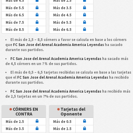
Más de 4.5
Más de 2.5
Más de 5.5
Más de 3.5
Más de 6.5
Más de 4.5
Más de 7.5
Más de 5.5
Más de 8.5
Más de 6.5
El más de 2,5 – 8,5 córners a favor se calcula en base a los córners
que
FC San Jose del Arenal Academia America Leyendas
ha sacado
durante sus partidos.
FC San Jose del Arenal Academia America Leyendas
ha sacado más
de 4,5 córners en un ?％ de sus partidos.
El más de 0,5 – 6,5 tarjetas recibidas se calcula en base a las tarjetas
que el
FC San Jose del Arenal Academia America Leyendas
ha recibido
durante sus partidos.
FC San Jose del Arenal Academia America Leyendas
ha recibido más
de 2,5 tarjetas en un ?% de sus partidos.
CÓRNERS EN
Tarjetas del
CONTRA
Oponente
Más de 2.5
Más de 0.5
Más de 3.5
Más de 1.5