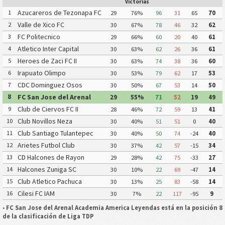
Victorias
Azucareros de Tezonapa FC
1
29
76%
96
31
65
70
Valle de Xico FC
2
30
67%
78
46
32
62
FC Politecnico
3
29
66%
60
20
40
61
Atletico Inter Capital
4
30
63%
62
26
36
61
Heroes de Zaci FC II
5
30
63%
74
38
36
60
Irapuato Olimpo
6
30
53%
79
62
17
53
CDC Dominguez Osos
7
30
50%
67
53
14
50
FC San Jose del Arenal
8
29
55%
71
52
19
49
Academia America
Club de Ciervos FC II
9
28
46%
72
59
13
41
Leyendas
Club Novillos Neza
10
30
40%
51
51
0
40
Club Santiago Tulantepec
11
30
40%
50
74
-24
40
Juniors FC
Arietes Futbol Club
12
30
37%
42
57
-15
34
CD Halcones de Rayon
13
29
28%
42
75
-33
27
Halcones Zuniga SC
14
30
10%
22
69
-47
14
Club Atletico Pachuca
15
30
13%
25
83
-58
14
Cilesi FC IAM
16
30
7%
22
117
-95
9
•
FC San Jose del Arenal Academia America Leyendas está en la posición 8
de la clasificación de Liga TDP