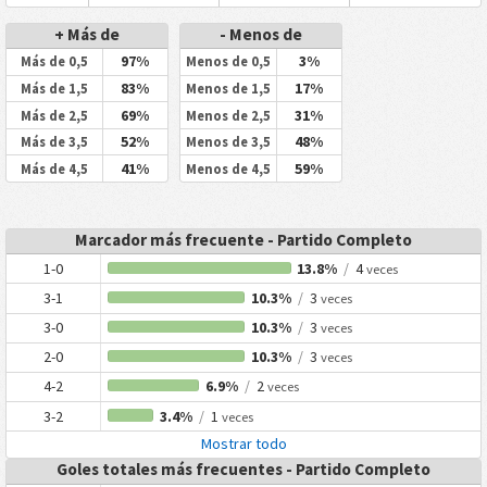
+ Más de
- Menos de
97%
3%
Más de 0,5
Menos de 0,5
83%
17%
Más de 1,5
Menos de 1,5
69%
31%
Más de 2,5
Menos de 2,5
52%
48%
Más de 3,5
Menos de 3,5
41%
59%
Más de 4,5
Menos de 4,5
Marcador más frecuente - Partido Completo
1-0
13.8%
/
4
veces
3-1
10.3%
/
3
veces
3-0
10.3%
/
3
veces
2-0
10.3%
/
3
veces
4-2
6.9%
/
2
veces
3-2
3.4%
/
1
veces
Mostrar todo
Goles totales más frecuentes - Partido Completo