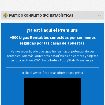
PARTIDO COMPLETO (PC) ESTADÍSTICAS
¡Ya está aquí el Premium!
+500 Ligas Rentables conocidas por ser menos
seguidas por las casas de apuestas.
Hemos investigado qué ligas tienen mayor potencial de ser
rentables. Además, obtendrás estadísticas de córners y tarjetas
junto a archivos CSV. ¡Suscríbete a FootyStats Premium ya!
Michael Owen : 'Deberías obtener una prima'