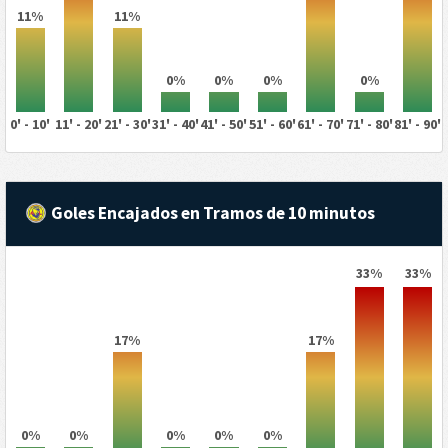
11%
11%
0%
0%
0%
0%
0' - 10'
11' - 20'
21' - 30'
31' - 40'
41' - 50'
51' - 60'
61' - 70'
71' - 80'
81' - 90'
Goles Encajados en Tramos de 10 minutos
33%
33%
17%
17%
0%
0%
0%
0%
0%