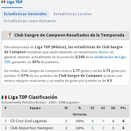
Liga TDP
Estadísticas Generales
Estadísticas Locales
Estadísticas como Visitante
Club Sangre de Campeon Resultados de la Temporada
Esta temporada en
Liga TDP (México), las estadísticas de Club Sangre
de Campeon
muestran que están teniendo un rendimiento
Bueno
en
general, estando actualmente en la posición
5/240
de la
clasificación de Liga
TDP
, ganando un
63%
de partidos.
De media, Club Sangre de Campeon marca
2.77
goles y recibe
1.73
goles por
partido. El
57%
de los partidos de
Club Sangre de Campeon
acaban con
ambos equipos marcando y su media de goles por partido es de
4.5
.
Liga TDP Clasificación
Actualmente Partidos finales - 3365 / 3388 jugados
#
Equipo
PJ
%
GF
GC
DG
Pts
Victorias
CD Cruz Azul Lagunas
1
2
100%
8
0
8
6
Club Deportivo Yautepec
2
2
100%
5
0
5
6