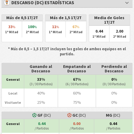
DESCANSO (DC) ESTADÍSTICAS
Más de 0,5 1T/2T
Más de 1,5 1T/2T
Media de Goles
1T/2T
33
100
11
67
%
%
%
%
0.44
2.00
1ª Mitad
2ª Mitad
1ª Mitad
2ª Mitad
1ª Mitad
2ª Mitad
* Más de 0,5 – 1,5 1T/2T incluyen los goles de ambos equipos en el
partido.
Ganando al
Empatando al
Perdiendo al
Descanso
Descanso
Descanso
33%
67%
0%
General
(3 / 30 Partidos)
(6 / 30 Partidos)
(0 / 30 Partidos)
40%
60%
0%
Local
25%
75%
0%
Visitante
GF
(DC)
GC
(DC)
MG
(DC)
0.44
0.00
0.44
General
/ Partidos
/ Partidos
/ Partidos