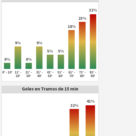
32%
23%
18%
9%
9%
5%
5%
0%
0%
0' - 10'
11' -
21' -
31' -
41' -
51' -
61' -
71' -
81' -
20'
30'
40'
50'
60'
70'
80'
90'
Goles en Tramos de 15 min
41%
32%