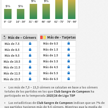
9%
9%
5%
5%
0' - 15'
16' - 30'
31' - 45'
46' - 60'
61' - 75'
76' - 90'
Más de - Tarjetas
Más de – Córners
Más de 0.5
Más de 7.5
Más de 1.5
Más de 8.5
Más de 2.5
Más de 9.5
Más de 3.5
Más de 10.5
Más de 4.5
Más de 11.5
Más de 5.5
Más de 12.5
Más de 6.5
Más de 13.5
Los más de 7,5 – 13,5 córners se calculan en base a los córners
totales de los partidos en los que
Club Sangre de Campeon
ha
participado en la temporada
2025/26 de Liga TDP
Las estadísticas de
Club Sangre de Campeon
indican que un ?% de
sus partidos tuvieron más de 9,5 córners. Mientras que la media de