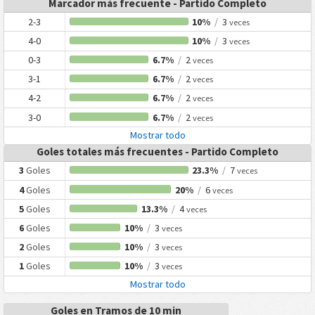
Marcador más frecuente - Partido Completo
2-3
10%
/
3
veces
4-0
10%
/
3
veces
0-3
6.7%
/
2
veces
3-1
6.7%
/
2
veces
4-2
6.7%
/
2
veces
3-0
6.7%
/
2
veces
Mostrar todo
Goles totales más frecuentes - Partido Completo
3
Goles
23.3%
/
7
veces
4
Goles
20%
/
6
veces
5
Goles
13.3%
/
4
veces
6
Goles
10%
/
3
veces
2
Goles
10%
/
3
veces
1
Goles
10%
/
3
veces
Mostrar todo
Goles en Tramos de 10 min