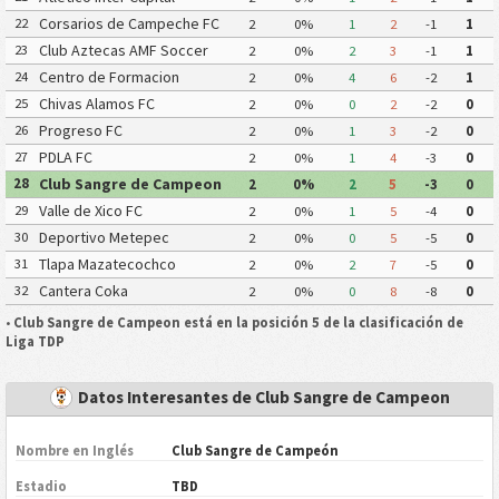
Corsarios de Campeche FC
22
2
0%
1
2
-1
1
Club Aztecas AMF Soccer
23
2
0%
2
3
-1
1
Aragon
Centro de Formacion
24
2
0%
4
6
-2
1
Chiapas Futbol
Chivas Alamos FC
25
2
0%
0
2
-2
0
Progreso FC
26
2
0%
1
3
-2
0
PDLA FC
27
2
0%
1
4
-3
0
Club Sangre de Campeon
28
2
0%
2
5
-3
0
Valle de Xico FC
29
2
0%
1
5
-4
0
Deportivo Metepec
30
2
0%
0
5
-5
0
Eurosoccer FC
Tlapa Mazatecochco
31
2
0%
2
7
-5
0
Cantera Coka
32
2
0%
0
8
-8
0
•
Club Sangre de Campeon está en la posición 5 de la clasificación de
Liga TDP
Datos Interesantes de Club Sangre de Campeon
Nombre en Inglés
Club Sangre de Campeón
Estadio
TBD