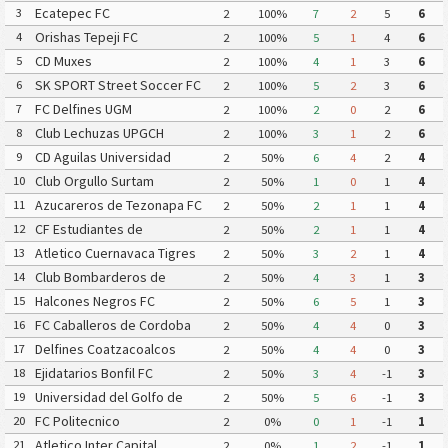
Ecatepec FC
3
2
100%
7
2
5
6
Orishas Tepeji FC
4
2
100%
5
1
4
6
CD Muxes
5
2
100%
4
1
3
6
SK SPORT Street Soccer FC
6
2
100%
5
2
3
6
FC Delfines UGM
7
2
100%
2
0
2
6
Club Lechuzas UPGCH
8
2
100%
3
1
2
6
CD Aguilas Universidad
9
2
50%
6
4
2
4
Autonoma de Guerrero
Club Orgullo Surtam
10
2
50%
1
0
1
4
Azucareros de Tezonapa FC
11
2
50%
2
1
1
4
CF Estudiantes de
12
2
50%
2
1
1
4
Atlacomulco
Atletico Cuernavaca Tigres
13
2
50%
3
2
1
4
Yautepec
Club Bombarderos de
14
2
50%
4
3
1
3
Tecamac
Halcones Negros FC
15
2
50%
6
5
1
3
FC Caballeros de Cordoba
16
2
50%
4
4
0
3
Delfines Coatzacoalcos
17
2
50%
4
4
0
3
Ejidatarios Bonfil FC
18
2
50%
3
4
-1
3
Universidad del Golfo de
19
2
50%
5
6
-1
3
Mexico FC
FC Politecnico
20
2
0%
0
1
-1
1
Atletico Inter Capital
21
2
0%
1
2
-1
1