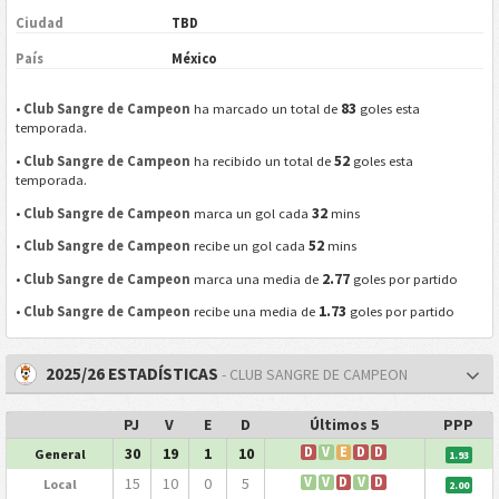
Ciudad
TBD
País
México
83
•
Club Sangre de Campeon
ha marcado un total de
goles esta
temporada.
52
•
Club Sangre de Campeon
ha recibido un total de
goles esta
temporada.
32
•
Club Sangre de Campeon
marca un gol cada
mins
52
•
Club Sangre de Campeon
recibe un gol cada
mins
2.77
•
Club Sangre de Campeon
marca una media de
goles por partido
1.73
•
Club Sangre de Campeon
recibe una media de
goles por partido
2025/26 ESTADÍSTICAS
- CLUB SANGRE DE CAMPEON
PJ
V
E
D
Últimos 5
PPP
30
19
1
10
D
V
E
D
D
General
1.93
15
10
0
5
V
V
D
V
D
Local
2.00