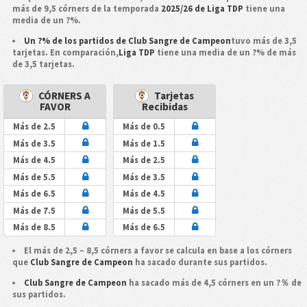
más de 9,5 córners de la temporada
2025/26 de Liga TDP
tiene una
media de un ?%.
Un ?% de los partidos de Club Sangre de Campeon
tuvo más de 3,5
tarjetas. En comparación,
Liga TDP
tiene una media de un ?% de más
de 3,5 tarjetas.
CÓRNERS A
Tarjetas
FAVOR
Recibidas
Más de 2.5
Más de 0.5
Más de 3.5
Más de 1.5
Más de 4.5
Más de 2.5
Más de 5.5
Más de 3.5
Más de 6.5
Más de 4.5
Más de 7.5
Más de 5.5
Más de 8.5
Más de 6.5
El más de 2,5 – 8,5 córners a favor se calcula en base a los córners
que
Club Sangre de Campeon
ha sacado durante sus partidos.
Club Sangre de Campeon
ha sacado más de 4,5 córners en un ?％ de
sus partidos.