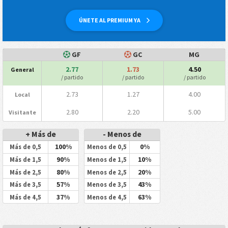
ÚNETE AL PREMIUM YA
GF
GC
MG
2.77
1.73
4.50
General
/ partido
/ partido
/ partido
2.73
1.27
4.00
Local
2.80
2.20
5.00
Visitante
+ Más de
- Menos de
100%
0%
Más de 0,5
Menos de 0,5
90%
10%
Más de 1,5
Menos de 1,5
80%
20%
Más de 2,5
Menos de 2,5
57%
43%
Más de 3,5
Menos de 3,5
37%
63%
Más de 4,5
Menos de 4,5