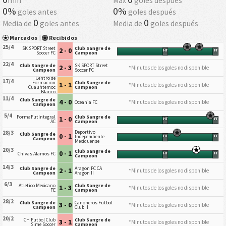
min
Máx
goles después
0%
0%
goles antes
goles después
0
0
Media de
goles antes
Media de
goles después
Marcados
|
Recibidos
25/4
SK SPORT Street
Club Sangre de
2 - 0
HT
FT
Soccer FC
Campeon
22/4
Club Sangre de
SK SPORT Street
2 - 3
*Minutos de los goles no disponible
Campeon
Soccer FC
Centro de
17/4
Formacion
Club Sangre de
1 - 1
*Minutos de los goles no disponible
Cuauhtemoc
Campeon
Blanco
11/4
Club Sangre de
4 - 0
*Minutos de los goles no disponible
Oceania FC
Campeon
5/4
FormaFutIntegral
Club Sangre de
1 - 0
HT
FT
AC
Campeon
Deportivo
28/3
Club Sangre de
0 - 1
Independiente
HT
FT
Campeon
Mexiquense
20/3
Club Sangre de
0 - 1
Chivas Alamos FC
HT
FT
Campeon
14/3
Club Sangre de
Aragon FC CA
2 - 1
*Minutos de los goles no disponible
Campeon
Aragon II
6/3
Atletico Mexicano
Club Sangre de
1 - 3
*Minutos de los goles no disponible
FE
Campeon
28/2
Club Sangre de
Canoneros Futbol
3 - 0
*Minutos de los goles no disponible
Campeon
Club II
20/2
CH Futbol Club
Club Sangre de
3 - 1
*Minutos de los goles no disponible
Sime Soccer
Campeon