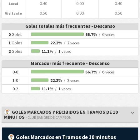
0.40
0.00
0.40
Local
0.50
0.00
0.50
Visitante
Goles totales más frecuentes - Descanso
0
Goles
66.7%
/
6
veces
1
Goles
22.2%
/
2
veces
2
Goles
11.1%
/
1
veces
Marcador más frecuente - Descanso
0-0
66.7%
/
6
veces
1-0
22.2%
/
2
veces
0-2
11.1%
/
1
veces
GOLES MARCADOS Y RECIBIDOS EN TRAMOS DE 10
MINUTOS
- CLUB SANGRE DE CAMPEON
Goles Marcados en Tramos de 10 minutos