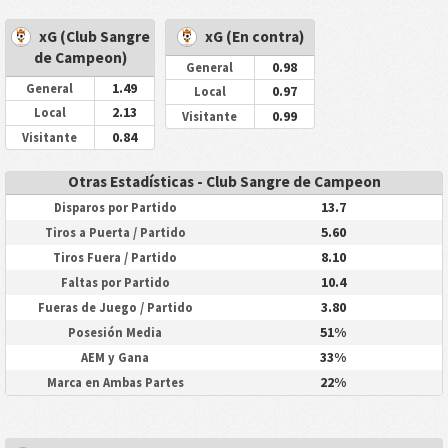
xG (Club Sangre
xG (En contra)
de Campeon)
0.98
General
1.49
General
0.97
Local
2.13
Local
0.99
Visitante
0.84
Visitante
Otras Estadísticas - Club Sangre de Campeon
13.7
Disparos por Partido
5.60
Tiros a Puerta / Partido
8.10
Tiros Fuera / Partido
10.4
Faltas por Partido
3.80
Fueras de Juego / Partido
51%
Posesión Media
33%
AEM y Gana
22%
Marca en Ambas Partes