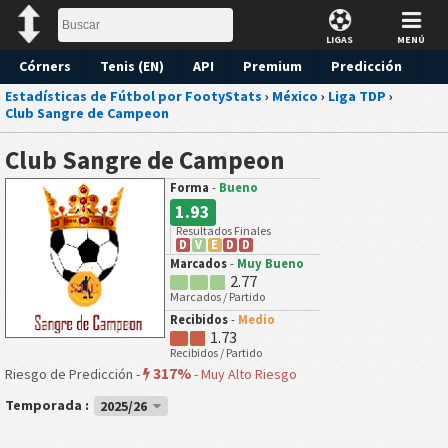
LIGAS
MENÚ
Córners
Tenis (EN)
API
Premium
Predicción
Estadísticas de Fútbol por FootyStats
›
México
›
Liga TDP
›
Club Sangre de Campeon
Club Sangre de Campeon
Forma
-
Bueno
1.93
Resultados Finales
D
V
E
D
D
Marcados
-
Muy Bueno
2.77
Marcados / Partido
Recibidos
-
Medio
1.73
Recibidos / Partido
317%
Riesgo de Predicción -
-
Muy Alto Riesgo
Temporada :
2025/26