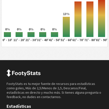
13%
0%
0%
0%
0%
0%
0' - 10'
11' - 20'
21' - 30'
31' - 40'
41' - 50'
51' - 60'
61' - 70'
71' - 80'
81' - 90'
FootyStats es tu mejor fuente de recursos para estadísticas
como goles, Más de 2,5/Menos de 2,5, Descanso/Final,
estadísticas en directo y mucho más. Si tienes alguna pregunta o
feedback, no dudes en contactarnos.
Estadísticas