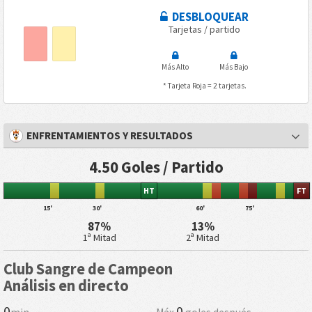
DESBLOQUEAR
Tarjetas / partido
Más Alto
Más Bajo
* Tarjeta Roja = 2 tarjetas.
ENFRENTAMIENTOS Y RESULTADOS
4.50 Goles / Partido
HT
FT
15'
30'
60'
75'
87%
13%
1ª Mitad
2ª Mitad
Club Sangre de Campeon
Análisis en directo
0
0