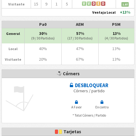
15
9
1
5
V
V
D
E
D
Visitante
1.87
+13%
Ventaja Local
Pa0
AEM
PSM
30%
57%
13%
General
(9 / 30 Partidos)
(17 / 30 Partidos)
(4 / 30 Partidos)
40%
47%
13%
Local
20%
67%
13%
Visitante
Córners
DESBLOQUEAR
Córners / partido
A Favor
En contra
* Total Córners / Partido
Tarjetas