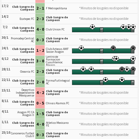
17/2
Club Sangre de
2 - 1
*Minutos de los goles no disponible
F Metropolitana
Campeon
14/2
Club Sangre de
2 - 3
*Minutos de los goles no disponible
Ecatepec FC
Campeon
7/2
Club Sangre de
4 - 0
Club Union FC
HT
FT
Campeon
30/1
Promodep Central
Club Sangre de
0 - 3
*Minutos de los goles no disponible
AC
Campeon
24/1
Club Sangre de
Club Aztecas AMF
1 - 2
HT
FT
Campeon
Soccer Aragon
Centro de
6/12
Club Sangre de
Formacion
3 - 0
HT
FT
Campeon
Cuauhtemoc
Blanco
28/11
Club Sangre de
2 - 3
Oceania FC
HT
FT
Campeon
22/11
Club Sangre de
FormaFutIntegral
2 - 0
HT
FT
Campeon
AC
Deportivo
15/11
Club Sangre de
4 - 2
*Minutos de los goles no disponible
Independiente
Campeon
Mexiquense
8/11
Club Sangre de
0 - 5
*Minutos de los goles no disponible
Chivas Alamos FC
Campeon
4/11
Aragon FC CA
Club Sangre de
1 - 5
*Minutos de los goles no disponible
Aragon II
Campeon
1/11
Club Sangre de
Atletico Mexicano
4 - 0
*Minutos de los goles no disponible
Campeon
FE
25/10
Canoneros Futbol
Club Sangre de
0 - 3
*Minutos de los goles no disponible
Club II
Campeon