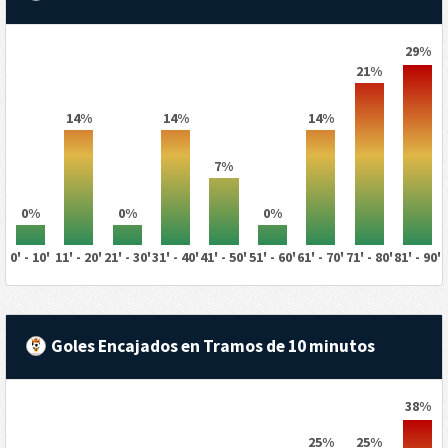
29%
21%
14%
14%
14%
7%
0%
0%
0%
0' - 10'
11' - 20'
21' - 30'
31' - 40'
41' - 50'
51' - 60'
61' - 70'
71' - 80'
81' - 90'
Goles Encajados en Tramos de 10 minutos
38%
25%
25%