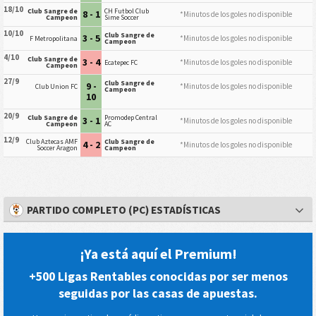
18/10
Club Sangre de
CH Futbol Club
8 - 1
*Minutos de los goles no disponible
Campeon
Sime Soccer
10/10
Club Sangre de
3 - 5
*Minutos de los goles no disponible
F Metropolitana
Campeon
4/10
Club Sangre de
3 - 4
*Minutos de los goles no disponible
Ecatepec FC
Campeon
27/9
Club Sangre de
9 -
*Minutos de los goles no disponible
Club Union FC
Campeon
10
20/9
Club Sangre de
Promodep Central
3 - 1
*Minutos de los goles no disponible
Campeon
AC
12/9
Club Aztecas AMF
Club Sangre de
4 - 2
*Minutos de los goles no disponible
Soccer Aragon
Campeon
PARTIDO COMPLETO (PC) ESTADÍSTICAS
¡Ya está aquí el Premium!
+500 Ligas Rentables conocidas por ser menos
seguidas por las casas de apuestas.