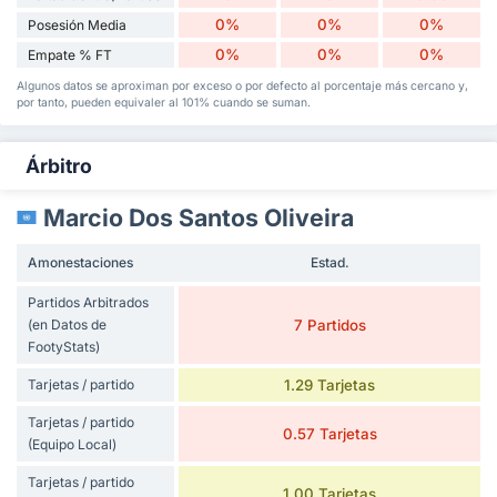
0%
0%
0%
Posesión Media
0%
0%
0%
Empate % FT
Algunos datos se aproximan por exceso o por defecto al porcentaje más cercano y,
por tanto, pueden equivaler al 101% cuando se suman.
Árbitro
Marcio Dos Santos Oliveira
Amonestaciones
Estad.
Partidos Arbitrados
(en Datos de
7 Partidos
FootyStats)
Tarjetas / partido
1.29 Tarjetas
Tarjetas / partido
0.57 Tarjetas
(Equipo Local)
Tarjetas / partido
1.00 Tarjetas