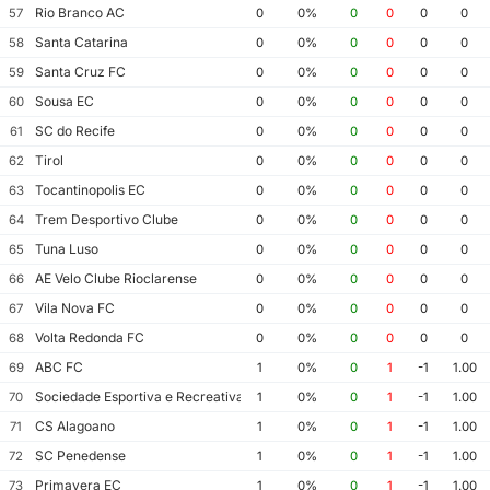
Rio Branco AC
57
0
0%
0
0
0
0
Santa Catarina
58
0
0%
0
0
0
0
Santa Cruz FC
59
0
0%
0
0
0
0
Sousa EC
60
0
0%
0
0
0
0
SC do Recife
61
0
0%
0
0
0
0
Tirol
62
0
0%
0
0
0
0
Tocantinopolis EC
63
0
0%
0
0
0
0
Trem Desportivo Clube
64
0
0%
0
0
0
0
Tuna Luso
65
0
0%
0
0
0
0
AE Velo Clube Rioclarense
66
0
0%
0
0
0
0
Vila Nova FC
67
0
0%
0
0
0
0
Volta Redonda FC
68
0
0%
0
0
0
0
ABC FC
69
1
0%
0
1
-1
1.00
Sociedade Esportiva e Recreativa Caxias do Sul
70
1
0%
0
1
-1
1.00
CS Alagoano
71
1
0%
0
1
-1
1.00
SC Penedense
72
1
0%
0
1
-1
1.00
Primavera EC
73
1
0%
0
1
-1
1.00