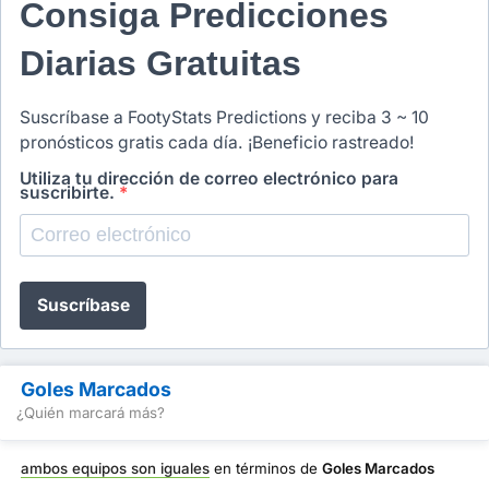
Consiga Predicciones
Diarias Gratuitas
Suscríbase a FootyStats Predictions y reciba 3 ~ 10
pronósticos gratis cada día. ¡Beneficio rastreado!
Utiliza tu dirección de correo electrónico para
suscribirte.
*
Suscríbase
Goles Marcados
¿Quién marcará más?
ambos equipos son iguales
en términos de
Goles Marcados