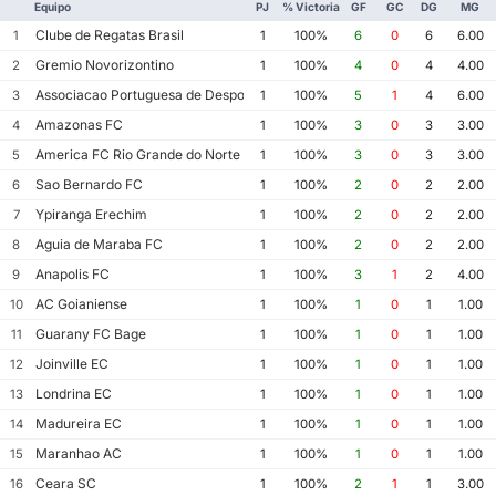
Equipo
PJ
% Victoria
GF
GC
DG
MG
Clube de Regatas Brasil
1
1
100%
6
0
6
6.00
Gremio Novorizontino
2
1
100%
4
0
4
4.00
Associacao Portuguesa de Desportos
3
1
100%
5
1
4
6.00
Amazonas FC
4
1
100%
3
0
3
3.00
America FC Rio Grande do Norte
5
1
100%
3
0
3
3.00
Sao Bernardo FC
6
1
100%
2
0
2
2.00
Ypiranga Erechim
7
1
100%
2
0
2
2.00
Aguia de Maraba FC
8
1
100%
2
0
2
2.00
Anapolis FC
9
1
100%
3
1
2
4.00
AC Goianiense
10
1
100%
1
0
1
1.00
Guarany FC Bage
11
1
100%
1
0
1
1.00
Joinville EC
12
1
100%
1
0
1
1.00
Londrina EC
13
1
100%
1
0
1
1.00
Madureira EC
14
1
100%
1
0
1
1.00
Maranhao AC
15
1
100%
1
0
1
1.00
Ceara SC
16
1
100%
2
1
1
3.00