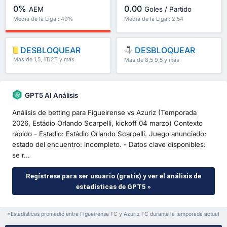
0%
0.00
AEM
Goles / Partido
Media de la Liga : 49%
Media de la Liga : 2.54
DESBLOQUEAR
DESBLOQUEAR
Más de 1,5, 1T/2T y más
Más de 8,5 9,5 y más
GPT5 AI Análisis
Análisis de betting para Figueirense vs Azuriz (Temporada
2026, Estádio Orlando Scarpelli, kickoff 04 marzo) Contexto
rápido - Estadio: Estádio Orlando Scarpelli. Juego anunciado;
estado del encuentro: incompleto. - Datos clave disponibles:
se r...
Regístrese para ser usuario (gratis) y ver el análisis de
estadísticas de GPT5 »
*Estadísticas promedio entre Figueirense FC y Azuriz FC durante la temporada actual