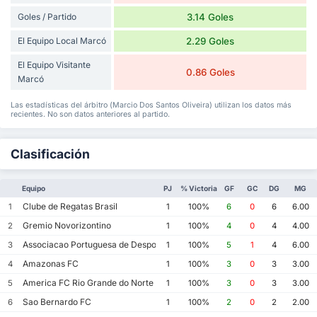
Goles / Partido
3.14 Goles
El Equipo Local Marcó
2.29 Goles
El Equipo Visitante
0.86 Goles
Marcó
Las estadísticas del árbitro (Marcio Dos Santos Oliveira) utilizan los datos más
recientes. No son datos anteriores al partido.
Clasificación
Equipo
PJ
% Victoria
GF
GC
DG
MG
Clube de Regatas Brasil
1
1
100%
6
0
6
6.00
Gremio Novorizontino
2
1
100%
4
0
4
4.00
Associacao Portuguesa de Desportos
3
1
100%
5
1
4
6.00
Amazonas FC
4
1
100%
3
0
3
3.00
America FC Rio Grande do Norte
5
1
100%
3
0
3
3.00
Sao Bernardo FC
6
1
100%
2
0
2
2.00