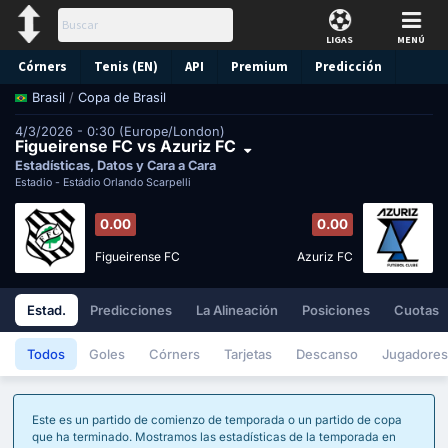
LIGAS
MENÚ
Córners
Tenis (EN)
API
Premium
Predicción
/
Copa de Brasil
Brasil
4/3/2026 - 0:30 (Europe/London)
Figueirense FC vs Azuriz FC
Estadísticas, Datos y Cara a Cara
Estadio -
Estádio Orlando Scarpelli
0.00
0.00
Figueirense FC
Azuriz FC
Estad.
Predicciones
La Alineación
Posiciones
Cuotas
Todos
Goles
Córners
Tarjetas
Descanso
Jugadores
Este es un partido de comienzo de temporada o un partido de copa
que ha terminado. Mostramos las estadísticas de la temporada en