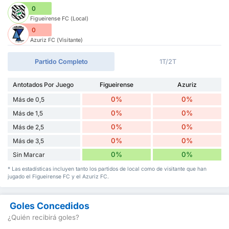
0
Figueirense FC (Local)
0
Azuriz FC (Visitante)
Partido Completo
1T/2T
Antotados Por Juego
Figueirense
Azuriz
0%
0%
Más de 0,5
0%
0%
Más de 1,5
0%
0%
Más de 2,5
0%
0%
Más de 3,5
0%
0%
Sin Marcar
* Las estadísticas incluyen tanto los partidos de local como de visitante que han
jugado el Figueirense FC y el Azuriz FC.
Goles Concedidos
¿Quién recibirá goles?