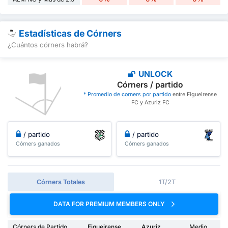
Estadísticas de Córners
¿Cuántos córners habrá?
UNLOCK
Córners / partido
* Promedio de corners por partido
entre Figueirense
FC y Azuriz FC
/ partido
/ partido
Córners ganados
Córners ganados
Córners Totales
1T/2T
DATA FOR PREMIUM MEMBERS ONLY
Córners de Partido
Figueirense
Azuriz
Medio