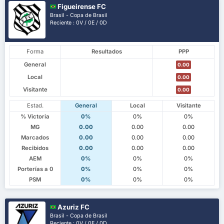
Figueirense FC
Brasil - Copa de Brasil
Reciente : 0V / 0E / 0D
Forma
Resultados
PPP
General
0.00
Local
0.00
Visitante
0.00
Estad.
General
Local
Visitante
% Victoria
0%
0%
0%
MG
0.00
0.00
0.00
Marcados
0.00
0.00
0.00
Recibidos
0.00
0.00
0.00
AEM
0%
0%
0%
Porterías a 0
0%
0%
0%
PSM
0%
0%
0%
Azuriz FC
Brasil - Copa de Brasil
Reciente : 0V / 0E / 0D