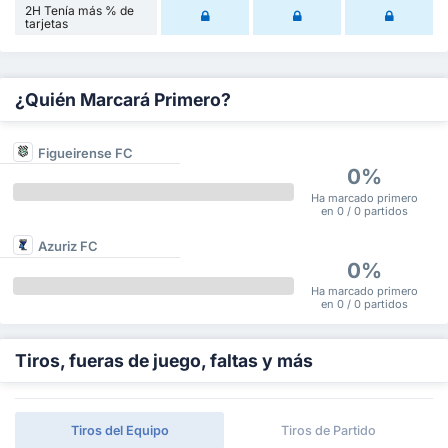
2H Tenía más % de
tarjetas
¿Quién Marcará Primero?
Figueirense FC
0%
Ha marcado primero
en 0 / 0 partidos
Azuriz FC
0%
Ha marcado primero
en 0 / 0 partidos
Tiros, fueras de juego, faltas y más
Tiros del Equipo
Tiros de Partido