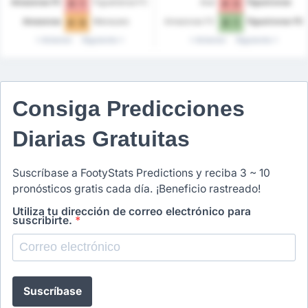
Amazonas FC
Figueirense FC
Avaí
Figueirense
0 - 1
4 - 2
Amazonas
Manauara
Amazonas FC
Figueirense FC
0 - 0
0 - 1
Anterior
Siguiente
Anterior
Siguiente
Consiga Predicciones
Diarias Gratuitas
Suscríbase a FootyStats Predictions y reciba 3 ~ 10
pronósticos gratis cada día. ¡Beneficio rastreado!
Utiliza tu dirección de correo electrónico para
suscribirte.
*
Suscríbase