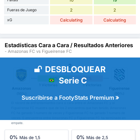
Fueras de Juego
2
2
xG
Calculating
Calculating
Estadísticas Cara a Cara / Resultados Anteriores
- Amazonas FC vs Figueirense FC
2
DESBLOQUEAR
Partidos
Serie C
50%
0%
50%
1 Victorias
1 Victorias
Amazonas
Figueirense
(50%)
(50%)
Suscribirse a FootyStats Premium
El récord de enfrentamientos cara a cara entre el Amazonas FC y el
Figueirense FC muestra que de los 2 encuentros que han tenido, Amazonas
FC ha ganado 1 numero de veces y Figueirense FC ha ganado 1 numero de
veces. 0 encuentros entre Amazonas FC y Figueirense FC ha terminado en
empate.
0%
0%
Más de 1,5
Más de 2,5