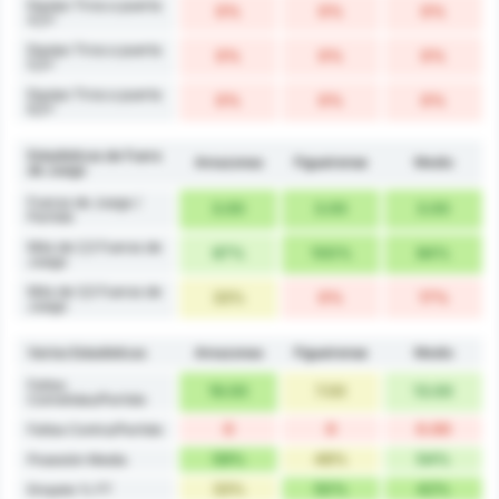
Equipo Tiros a puerta
0%
0%
0%
4,5+
Equipo Tiros a puerta
0%
0%
0%
5,5+
Equipo Tiros a puerta
0%
0%
0%
6,5+
Estadísticas de Fuera
Amazonas
Figueirense
Medio
de Juego
Fueras de Juego /
3.00
3.00
3.00
Partido
Más de 2,5 Fueras de
67%
100%
84%
Juego
Más de 3,5 Fueras de
33%
0%
17%
Juego
Varios Estadísticas
Amazonas
Figueirense
Medio
Faltas
19.00
7.00
13.00
Cometidas/Partido
0
0
0.00
Faltas Contra/Partido
59%
48%
54%
Posesión Media
33%
50%
42%
Empate % FT