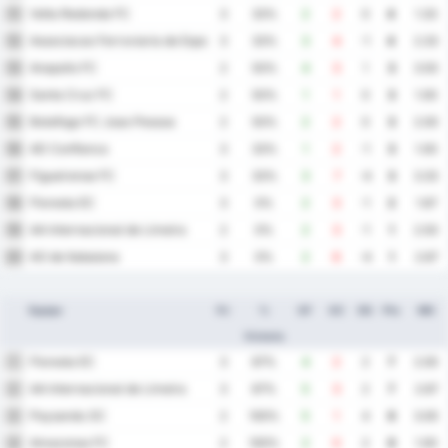
Volta Redonda FC
11
3
33%
2
2
0
4
1.33
Associacao Ferroviaria de Esportes
12
3
33%
3
4
-1
4
2.33
Anapolis FC
13
2
50%
4
3
1
3
3.50
Santa Cruz FC
14
2
50%
1
1
0
3
1.00
Botafogo FC Joao Pessoa
15
2
50%
2
2
0
3
2.00
AD Confianca
16
3
33%
1
2
-1
3
1.00
Figueirense FC
17
3
33%
3
7
-4
3
3.33
Floresta EC
18
3
0%
2
3
-1
2
1.67
AA Internacional de Limeira
19
2
0%
2
3
-1
1
2.50
AO de Itabaiana
20
3
0%
2
6
-4
1
2.67
Equipo
PJ
%
GF
GC
DG
Pts
MG
Victoria
Floresta EC
1
3
67%
4
2
2
7
2.00
AA Internacional de Limeira
2
3
67%
5
3
2
7
2.67
Paysandu SC
3
2
100%
5
1
4
6
3.00
Amazonas FC
4
2
100%
2
0
2
6
1.00