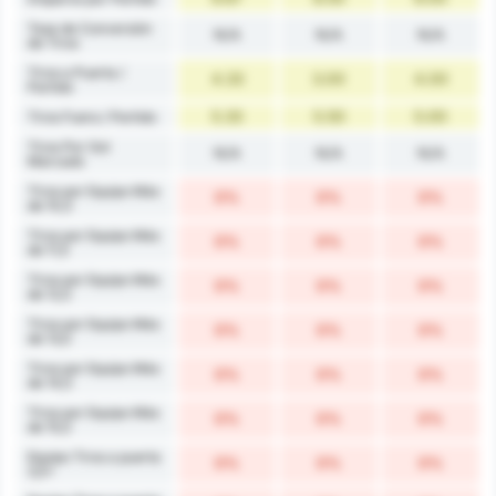
Tasa de Conversión
N/A
N/A
N/A
de Tiros
Tiros a Puerta /
4.33
3.00
4.00
Partido
5.33
5.50
5.00
Tiros Fuera / Partido
Tiros Por Gol
N/A
N/A
N/A
Marcado
Tiros por Equipo Más
0%
0%
0%
de 10,5
Tiros por Equipo Más
0%
0%
0%
de 11,5
Tiros por Equipo Más
0%
0%
0%
de 12,5
Tiros por Equipo Más
0%
0%
0%
de 13,5
Tiros por Equipo Más
0%
0%
0%
de 14,5
Tiros por Equipo Más
0%
0%
0%
de 15,5
Equipo Tiros a puerta
0%
0%
0%
3,5+