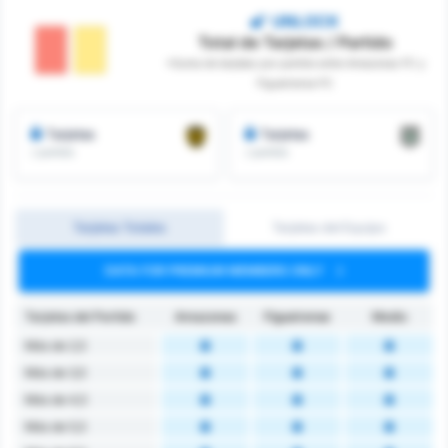
UNLOCK
Total de Tarjetas / Partido
*Suma de tarjetas por partido entre Amazonas FC y
Figueirense FC
Tarjetas
Tarjetas
/ partido
/ partido
Tarjetas Totales
Tarjetas del Equipo
DATA FOR PREMIUM MEMBERS ONLY
Tarjetas del Partido
Amazonas
Figueirense
Medio
Más de 2,5
Más de 3,5
Más de 4,5
Más de 5,5