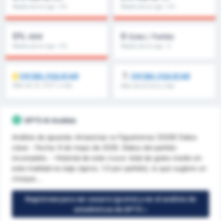
Media de la Liga : 0%
Media de la Liga : 0%
0%
0
AEM
Goles / Partido
Media de la Liga : 0%
Media de la Liga : 0
DESBLOQUEAR
DESBLOQUEAR
Más de 1,5, 1T/2T y más
Más de 8,5 9,5 y más
GPT5 AI Análisis
Análisis de apuesta: Amazonas vs Figueirense (2026) Datos
clave - Fecha: 9 de mayo de 2026. Status del partido:
incompleto. - Historial de este cruce: total de goles medio en
esta rivalidad es bajo (aprox. 1.0 por partido), lo que sugiere un
choque...
Regístrese para ser usuario (gratis) y ver el análisis de
estadísticas de GPT5 »