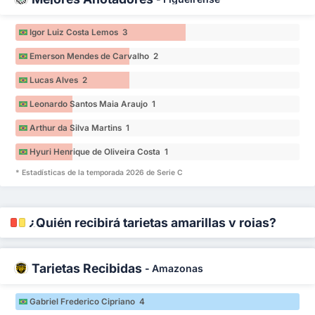
Igor Luiz Costa Lemos 3
Emerson Mendes de Carvalho 2
Lucas Alves 2
Leonardo Santos Maia Araujo 1
Arthur da Silva Martins 1
Hyuri Henrique de Oliveira Costa 1
* Estadísticas de la temporada 2026 de Serie C
¿Quién recibirá tarjetas amarillas y rojas?
Tarjetas Recibidas
-
Amazonas
Gabriel Frederico Cipriano 4