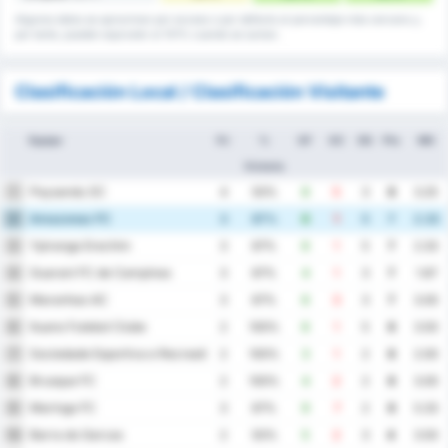
Algunos datos se aproximan por exceso o por defecto al porcentaje más cercano y,
por tanto, pueden equivaler al 101% cuando se suman.
Clasificación Local / Clasificación Visitante
Equipo
PJ
%
GF
GC
DG
Pts
MG
Victoria
Paysandu SC
1
4
50%
8
5
3
8
3.25
Amazonas FC
2
3
67%
6
1
5
7
2.33
Ypiranga Erechim
3
3
67%
6
1
5
7
2.33
Guarani FC de Campinas
4
3
67%
4
1
3
7
1.67
Maranhao AC
5
3
67%
6
3
3
7
3.00
Ituano Futebol Clube
6
2
100%
6
1
5
6
3.50
Sociedade Esportiva e Recreativa Caxias do Sul
7
2
100%
3
1
2
6
2.00
Brusque FC
8
2
100%
4
2
2
6
3.00
Maringa FC
9
3
67%
9
7
2
6
5.33
Barra do Garcas
10
2
50%
5
2
3
4
3.50