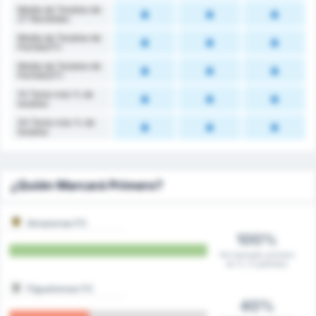
Media de Tarjetas de
2T Recibidas
Media de Tarjetas de
Partido(1T)
Media de Tarjetas de
Partido(2T)
1H Tenía más % de
tarjetas
2H Tenía más % de
tarjetas
¿Quién Marcará Primero?
Amazonas FC
100%
Ha marcado primero
en 5 / 5 partidos
Figueirense FC
40%