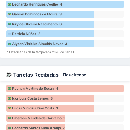
Leonardo Henriques Coelho 4
Gabriel Domingos de Moura 3
Iury de Oliveira Nascimento 3
Patricio Núñez 3
Alyson Vinicius Almeida Neves 3
* Estadísticas de la temporada 2026 de Serie C
Tarjetas Recibidas
-
Figueirense
Raynan Martins de Souza 4
Igor Luiz Costa Lemos 3
Lucas Vinicius Dias Costa 3
Emerson Mendes de Carvalho 2
Leonardo Santos Maia Araujo 2