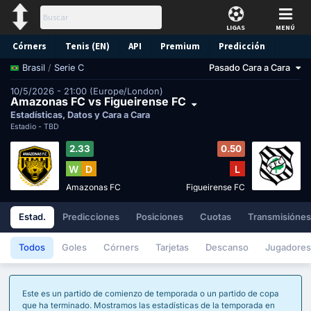
LIGAS
MENÚ
Córners
Tenis (EN)
API
Premium
Predicción
/
Serie C
Pasado Cara a Cara
Brasil
10/5/2026 - 21:00 (Europe/London)
Amazonas FC vs Figueirense FC
Estadísticas, Datos y Cara a Cara
Estadio -
TBD
2.33
0.50
W
D
L
Amazonas FC
Figueirense FC
Estad.
Predicciones
Posiciones
Cuotas
Transmisióne
Todos
Goles
Córners
Tarjetas
Descanso
Jugadores
Este es un partido de comienzo de temporada o un partido de copa
que ha terminado. Mostramos las estadísticas de la temporada en