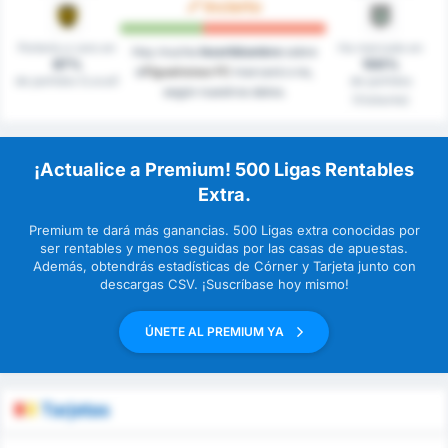
Incierto
Portería a cero en
Ha marcado en
Hay mucha
Incertidumbre
sobre
67%
100%
si
Figueirense FC
marcará o no,
de partidos (Local)
de partidos
según nuestros datos.
(Visitante)
¡Actualice a Premium! 500 Ligas Rentables
Extra.
Premium te dará más ganancias. 500 Ligas extra conocidas por
ser rentables y menos seguidas por las casas de apuestas.
Además, obtendrás estadísticas de Córner y Tarjeta junto con
descargas CSV. ¡Suscríbase hoy mismo!
ÚNETE AL PREMIUM YA
Tarjetas