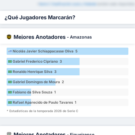
*
Serie C Clasificación Local y Visitante
también están disponibles
¿Qué Jugadores Marcarán?
Mejores Anotadores
-
Amazonas
Nicolás Javier Schiappacasse Oliva 5
Gabriel Frederico Cipriano 3
Ronaldo Henrique Silva 3
Gabriel Domingos de Moura 2
Fabiano da Silva Souza 1
Rafael Aparecido de Paulo Tavares 1
* Estadísticas de la temporada 2026 de Serie C
Mejores Anotadores
-
Figueirense