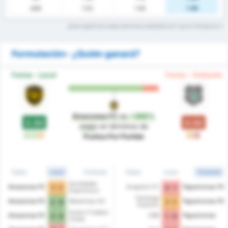
xGA
1.52
1.43
1.66
¿Qué significan estos términos estadísticos? Lee el Glosario
Formulación- ¿Quién ganará?
Forma - Local
Forma - Visitante
Amazonas FC
es
+366%
2.33
0.50
mejor
en términos de
V
V
E
E
D
Puntos Por Partido
Todos
Local
Visitante
Todos
Local
Visitante
Sociedade
Amazonas FC
Anapolis FC
Figueirense FC
1 - 1
3 - 1
Esportiva e
Recreativa
Ypiranga
Amazonas FC
Maranhao AC
Figueirense FC
2 - 0
1 - 1
Caxias do Sul
Erechim
Ituano Futebol
Amazonas FC
CRB
Figueirense
3 - 0
1 - 0
Clube