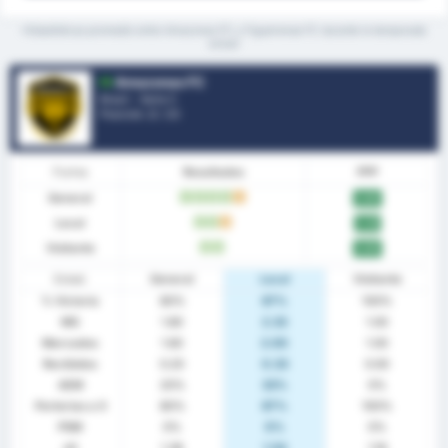
*Estadísticas promedio entre Amazonas FC y Figueirense FC durante la temporada
actual
Amazonas FC
Brasil - Serie C
Posición.
2
/ 20
Forma
Resultados
PPP
General
V
V
V
V
E
2.60
Local
V
V
E
2.33
Visitante
V
V
3.00
Estad.
General
Local
Visitante
% Victoria
80%
67%
100%
MG
1.80
2.33
1.00
Marcados
1.60
2.00
1.00
Recibidos
0.20
0.33
0.00
AEM
20%
33%
0%
Porterías a 0
80%
67%
100%
PSM
0%
0%
0%